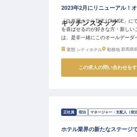
これまでの宿泊予約業務の経験を
2023年2月にリニューアル
専門性の高い業務にも挑戦できる
「白井屋ホテルTHE LOUNGE
キッチンスタッフ
英語力を活かして海外のお客様と
を喜ばせるのが好きな方・新しい
す。
は、是非一緒にこのオールデーダ
チームの一員として、お客様への
の経験が2年以上ある方・西洋料
ップとキャリアの成長を実現でき
群馬県前
業態
シティホテル
勤務地
接客経験のある方は歓迎いたします
※2026年03月06日時点の情報です
です。※2023年3月31日時点の情
この求人の問い合わせをす
求人情報：
SHIROIYA HOTEL
の
マネー
正社員
宿泊
マネージャー・支配人（宿
ホテル業界の新たなステージ