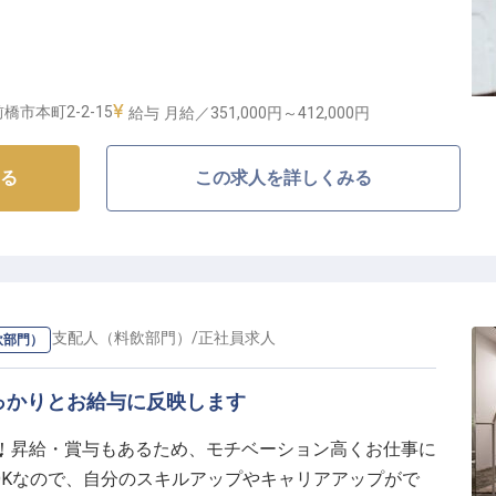
！
橋市本町2-2-15
給与
月給／351,000円～
412,000円
屋ホテルの料理の世界】
る
この求人を詳しくみる
を創造する「SHIROIYA HOTEL」。厳選された食材
お料理でお客様をおもてなしいたします。
理の経験を活かし、お客様の記憶に残る特別な時間を演
持って、私たちと一緒に白井屋ホテルの食の世界を彩っ
術が光る舞台がここにあります！
ジャー・支配人（料飲部門）
/
正社員
求人
飲部門）
らなる高みへ】
っかりとお給与に反映します
ップなど、これまでの経験を存分に活かせる環境です。
場！昇給・賞与もあるため、モチベーション高くお仕事に
ー
り、あなたのアイデアを形にするチャンスも！
OKなので、自分のスキルアップやキャリアアップがで
施設の社員割引や宿泊体験など、働く喜びを感じられる