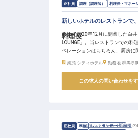
求人情報：
SHIROIYA HOTEL
の
料理長
正社員
調理（調理師）
料理長・マネー
新しいホテルのレストランで
前橋で2020年12月に開業した白井
料理長
LOUNGE」。当レストランでの
ペレーションはもちろん、厨房に
ッフィング・人材育成・食材の発
群馬県前
業態
シティホテル
勤務地
モダンキュイジーヌをお客様にご提
です。※2023年3月31日時点の情
この求人の問い合わせをす
求人情報：
ホテルラシーネ・新前橋
の
正社員
料飲
レストランサービス