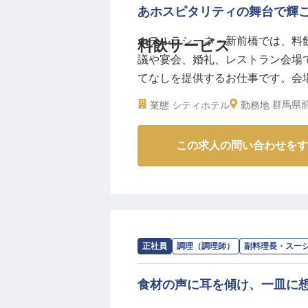
あホスピタリティの舞台で輝
ホテルラシーネ・新前橋では、料
料飲サービス
議や宴会、婚礼、レストラン会場
てなしを提供するお仕事です。会
月給210,000円、正社員とし
群馬県前
業態
シティホテル
勤務地
揮してください。前橋市古市町の
※2024年08月26日時点の情報です
この求人の問い合わせをす
求人情報：
SHIROIYA HOTEL
の
副料理
正社員
調理（調理師）
副料理長・スー
食材の声に耳を傾け、一皿に