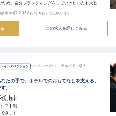
のため、自分ブランディングをしていきたい方も大歓迎
1時間40分という立地も魅力！
ネージャーなどのマネジメント経験がある方！あなたの
ちろん、「おもてなしの心」を大切にしながら、共に成
橋市本町2-2-15
給与
月給／350,000円～
おもてなしを提供しませんか？※この求人は2022年11
！
る
この求人を詳しくみる
キーパー・インスペクション
/
パート・アルバイト
求人
ー・インスペクション
あなたの手で。ホテルでのおもてなしを支える、
です。
バイト）
あるお仕事
るシフト制
減できます