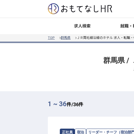
就職・
求人検索
TOP
群馬県
ＪＲ両毛線沿線のホテル 求人・転職・
群馬県 
1 ~ 36
件/
36
件
求人情報：
SHIROIYA HOTEL
の
リーダ
正社員
宿泊
リーダー・チーフ（宿泊部