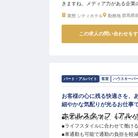
きますね。メディア力がある企業
特典も充実しています。東京から約
です。飲食業界で店長・SV・マ
料理人としてのスキルアップはも
群馬県前
業態
シティホテル
勤務地
マネジメント力を発揮して、上質な
長していける仲間を待っています
月14日時点の情報です
※2025年07月03日時点の情報です
この求人の問い合わせをす
求人情報：
SHIROIYA HOTEL
の
ハウス
パート・アルバイト
客室
ハウスキーパ
お客様の心に残る快適さを、
細やかな気配りが光るお仕事
ホテルスタッフ（アル
■お客様の笑顔を育む、やりがい
■ライフスタイルに合わせて働け
■車通勤も可能で通勤の負担を軽