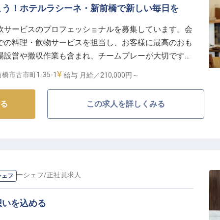
こう！ホテルラシーネ・新前橋で新しい毎日を
飲サービスのプロフェッショナルを募集しています。会
での料理・飲物サービスを担当し、お客様に最高のおも
場設営や撤収作業も含まれ、チームプレーが大切です。
て安定した職場で、あなたのホスピタリティ精神を存分に発
橋市古市町1-35-1
給与
月給／210,000円～
美しい環境で、素敵な日々を共に築き上げましょう。
る
この求人を詳しくみる
長・スーシェフ
/
正社員
求人
シェフ
想いを込める