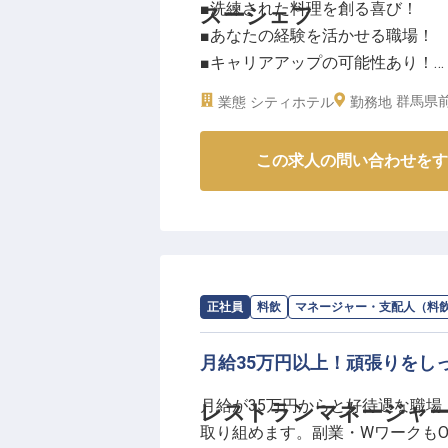
■洗練された料理を創る喜び！
スーシェフ
■あなたの経験を活かせる職場！
■キャリアアップの可能性あり！
■社員特典で充実のホテルライフ
群馬県前
業態
シティホテル
勤務地
ーー【伝統と革新が融合する白井
この求人の問い合わせをす
歴史ある前橋の地で、新たな食の感動
を使い、一皿一皿に想いを込めた
フレンチやイタリアンなど西洋料
出。料理人としての誇りと情熱を
てみませんか？
仕込みから調理まで、あなたの技
求人情報：
SHIROIYA HOTEL
の
マネー
正社員
料飲
マネージャー・支配人（料
ーー【あなたの経験を活かし、さ
月給35万円以上！頑張りをし
前菜・焼き場・パスタ場・デシャ
月給が35万円からと好待遇な職
レストランマネージャ
将来的にはメニュー開発にも携わ
取り組めます。副業・Wワークも
シフト制で働きやすく、ホテル内