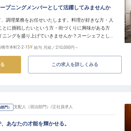
存分に活かし、さらにレベニューマネジメントといった
！オープニングメンバーとして活躍してみませんか
環境です。
」にて、調理業務をお任せいたします。料理が好きな方・人
も積極的に交流し、国際的な視野を広げることも可能で
ことに挑戦したいという方・街づくりに興味がある方
イニングを盛り上げていきませんか？スーシェフとして
「おもてなし」の心を大切にしながら、自身のスキルア
理の調理実務経験が3年以上ある方・ホテルや飲食店での
る、やりがいのある職場です。
橋市本町2-2-15
給与
月給／210,000円～
。6時～23時の間で3交代制のオールデーダイニング
報です。
る
この求人を詳しくみる
ジャー・支配人（宿泊部門）
/
正社員
求人
泊部門）
で、あなたの才能を輝かせる。