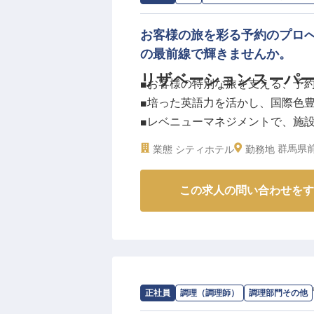
お客様の旅を彩る予約のプロ
の最前線で輝きませんか。
リザベーションスーパ
■お客様の特別な旅を支える、予
■培った英語力を活かし、国際色
■レベニューマネジメントで、施
■月給250,000円から、安定し
群馬県前
業態
シティホテル
勤務地
ーー【お客様の心に寄り添う、お
この求人の問い合わせをす
お客様の旅の始まりを彩る宿泊予
電話やメールでの丁寧な対応から
られない滞在を創造する大切な役
予約管理やレベニューマネジメン
最高の体験を提供することに情熱
求人情報：
SHIROIYA HOTEL
の
調理部
正社員
調理（調理師）
調理部門その他
ーー【専門性を高め、未来を拓く