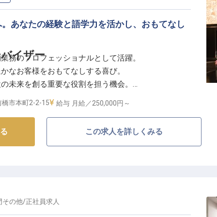
へ。あなたの経験と語学力を活かし、おもてなし
ーバイザー
約業務のプロフェッショナルとして活躍。
豊かなお客様をおもてなしする喜び。
設の未来を創る重要な役割を担う機会。
た収入で安心して長く働ける環境です。
橋市本町2-2-15
給与
月給／250,000円～
もてなしの舞台】
る
この求人を詳しくみる
約は、まさに「おもてなし」の第一歩です。
、お客様一人ひとりのご要望を細やかに汲み取り、忘れ
割を担います。
トを通じて、施設の魅力を最大限に引き出し、お客様に
を注げる方を歓迎いたします。
門その他
/
正社員
求人
キャリアパス】