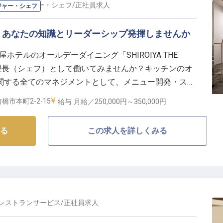
・マネージャー・シェフ
/
正社員
求人
ジャー・シェフ
、あなたの知識とリーダーシップ発揮しませんか
屋ホテルのオールデーダイニング「SHIROIYA THE
料理長（シェフ）として働いてみませんか？キッチンのオ
関する全てのマネジメントとして、メニュー開発・スタ
注などをお任せいたします。主に、地元の食材を使った
橋市本町2-2-15
給与
月給／250,000円～
350,000円
供していきます。6時～23時の間で3交代の勤務体制
報です。
る
この求人を詳しくみる
レストランサービス
/
正社員
求人