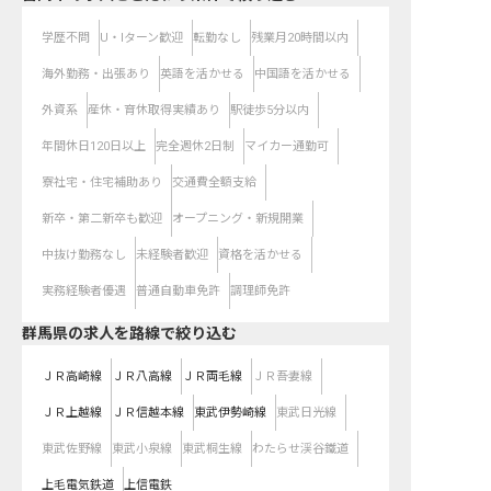
学歴不問
U・Iターン歓迎
転勤なし
残業月20時間以内
海外勤務・出張あり
英語を活かせる
中国語を活かせる
外資系
産休・育休取得実績あり
駅徒歩5分以内
年間休日120日以上
完全週休2日制
マイカー通勤可
寮社宅・住宅補助あり
交通費全額支給
新卒・第二新卒も歓迎
オープニング・新規開業
中抜け勤務なし
未経験者歓迎
資格を活かせる
実務経験者優遇
普通自動車免許
調理師免許
群馬県
の求人を路線で絞り込む
ＪＲ高崎線
ＪＲ八高線
ＪＲ両毛線
ＪＲ吾妻線
ＪＲ上越線
ＪＲ信越本線
東武伊勢崎線
東武日光線
東武佐野線
東武小泉線
東武桐生線
わたらせ渓谷鐵道
上毛電気鉄道
上信電鉄