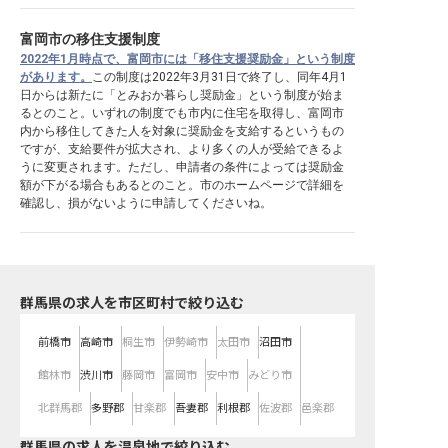
富岡市の移住支援制度
2022年1月時点で、富岡市には「移住支援奨励金」という制度
があります。
この制度は2022年3月31日で終了し、同年4月1
日からは新たに「とみおか暮らし奨励金」という制度が始ま
るとのこと。いずれの制度でも市内に住宅を取得し、富岡市
内から移住してきた人を対象に奨励金を支給するというもの
ですが、支給要件が拡大され、より多くの人が受給できるよ
うに変更されます。ただし、申請者の条件によっては奨励金
額が下がる場合もあるとのこと。市のホームページで詳細を
確認し、損がないように申請してくださいね。
群馬県の求人を市区町村で絞り込む
前橋市
高崎市
桐生市
伊勢崎市
太田市
沼田市
館林市
渋川市
藤岡市
富岡市
安中市
みどり市
北群馬郡
多野郡
甘楽郡
吾妻郡
利根郡
佐波郡
邑楽郡
群馬県の求人を温泉地で絞り込む