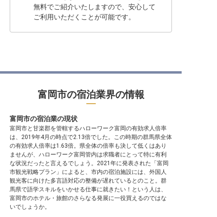
無料でご紹介いたしますので、安心して
ご利用いただくことが可能です。
富岡市の宿泊業界の情報
富岡市の宿泊業の現状
富岡市と甘楽郡を管轄するハローワーク富岡の有効求人倍率
は、2019年4月の時点で2.13倍でした。この時期の群馬県全体
の有効求人倍率は1.63倍。県全体の倍率も決して低くはあり
ませんが、ハローワーク富岡管内は求職者にとって特に有利
な状況だったと言えるでしょう。2021年に発表された「富岡
市観光戦略プラン」によると、市内の宿泊施設には、外国人
観光客に向けた多言語対応の整備が遅れているとのこと。群
馬県で語学スキルをいかせる仕事に就きたい！という人は、
富岡市のホテル・旅館のさらなる発展に一役買えるのではな
いでしょうか。