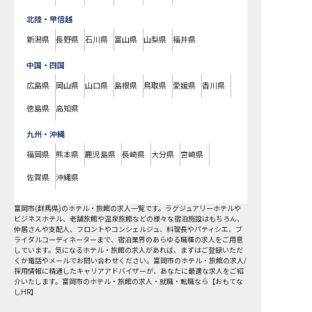
北陸・甲信越
新潟県
長野県
石川県
富山県
山梨県
福井県
中国・四国
広島県
岡山県
山口県
島根県
鳥取県
愛媛県
香川県
徳島県
高知県
九州・沖縄
福岡県
熊本県
鹿児島県
長崎県
大分県
宮崎県
佐賀県
沖縄県
富岡市
(
群馬県
)のホテル・旅館の求人一覧です。ラグジュアリーホテルや
ビジネスホテル、老舗旅館や温泉旅館などの様々な宿泊施設はもちろん、
仲居さんや支配人、フロントやコンシェルジュ、料理長やパティシエ、ブ
ライダルコーディネーターまで、宿泊業界のあらゆる職種の求人をご用意
しています。気になるホテル・旅館の求人があれば、まずはご登録いただ
くか電話やメールでお問い合わせください。富岡市のホテル・旅館の求人/
採用情報に精通したキャリアアドバイザーが、あなたに最適な求人をご紹
介いたします。富岡市のホテル・旅館の求人・就職・転職なら【おもてな
しHR】