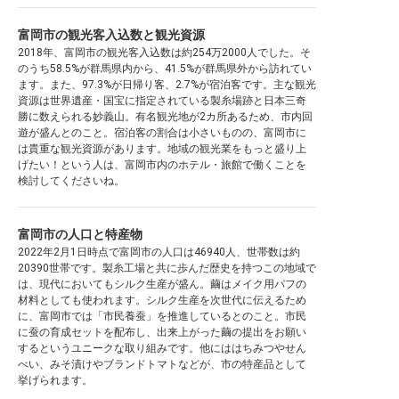
富岡市の観光客入込数と観光資源
2018年、富岡市の観光客入込数は約254万2000人でした。そ
のうち58.5%が群馬県内から、41.5%が群馬県外から訪れてい
ます。また、97.3%が日帰り客、2.7%が宿泊客です。主な観光
資源は世界遺産・国宝に指定されている製糸場跡と日本三奇
勝に数えられる妙義山。有名観光地が2カ所あるため、市内回
遊が盛んとのこと。宿泊客の割合は小さいものの、富岡市に
は貴重な観光資源があります。地域の観光業をもっと盛り上
げたい！という人は、富岡市内のホテル・旅館で働くことを
検討してくださいね。
富岡市の人口と特産物
2022年2月1日時点で富岡市の人口は46940人、世帯数は約
20390世帯です。製糸工場と共に歩んだ歴史を持つこの地域で
は、現代においてもシルク生産が盛ん。繭はメイク用パフの
材料としても使われます。シルク生産を次世代に伝えるため
に、富岡市では「市民養蚕」を推進しているとのこと。市民
に蚕の育成セットを配布し、出来上がった繭の提出をお願い
するというユニークな取り組みです。他にははちみつやせん
べい、みそ漬けやブランドトマトなどが、市の特産品として
挙げられます。