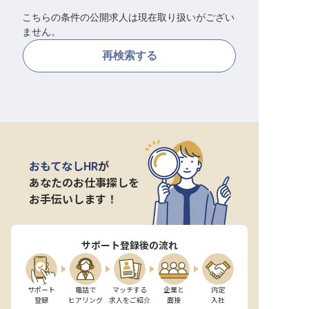
こちらの条件の公開求人は現在取り扱いがござい
転職サポートに申し込む
無料
ません。
再検索する
採用をお考えの企業様へ
おもてなしHR
が
あなたのお仕事探しを
お手伝いします！
サポート登録後の流れ
サポート

電話で

マッチする

企業と

内定

登録
ヒアリング
求人をご紹介
面接
入社