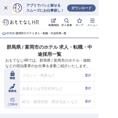
アプリでパッと探せる
ダウンロード
スムーズにお仕事探し！
ログイン
求人検索
転職相談
キープ
メニュー
求人・施設を探す
群馬県
富岡市のホテル 求人・転職・中途採用一覧
キープした求人
群馬県 / 富岡市のホテル 求人・転職・中
途採用一覧
就職・転職 合同説明会
おもてなしHRでは、群馬県 / 富岡市のホテル・旅館
などの宿泊業界のお仕事を多数ご紹介いたします。
おもてなしHRについて
フロント・料飲など
選択
職種
ご利用の流れ
全国または市区町村など
選択
勤務地
よくある質問
給与・雇用形態・寮社宅あり など
選択
ホテル・宿泊業界情報コラム
こだわり