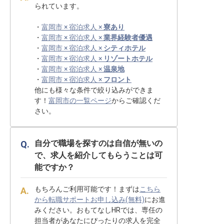
られています。
・
富岡市 × 宿泊求人 ×
寮あり
・
富岡市 × 宿泊求人 ×
業界経験者優遇
・
富岡市 × 宿泊求人 ×
シティホテル
・
富岡市 × 宿泊求人 ×
リゾートホテル
・
富岡市 × 宿泊求人 ×
温泉地
・
富岡市 × 宿泊求人 ×
フロント
他にも様々な条件で絞り込みができま
す！
富岡市の一覧ページ
からご確認くだ
さい。
自分で職場を探すのは自信が無いの
で、求人を紹介してもらうことは可
能ですか？
もちろんご利用可能です！まずは
こちら
から転職サポートお申し込み(無料)
にお進
みください。おもてなしHRでは、専任の
担当者があなたにぴったりの求人を完全