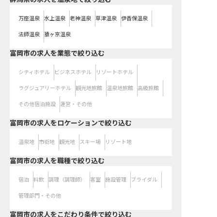
万座温泉
水上温泉
老神温泉
草津温泉
伊香保温泉
法師温泉
猿ヶ京温泉
富岡市の求人を業態で絞り込む
シティホテル
ビジネスホテル
リゾートホテル
ラグジュアリーホテル
観光地旅館
温泉地旅館
高級旅館
その他宿泊施設
運営・その他
富岡市の求人をロケーションで絞り込む
温泉地
市街地
観光地
スキー場
リゾート地
富岡市の求人を職種で絞り込む
宿泊
料飲
調理（調理師）
客室
施設管理
ブライダル
管理部門・その他
富岡市の求人をこだわり条件で絞り込む