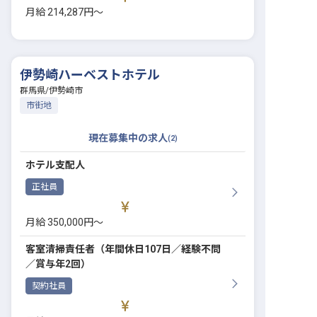
月給 214,287円〜
伊勢崎ハーベストホテル
群馬県
/
伊勢崎市
市街地
現在募集中の求人
(
2
)
ホテル支配人
正社員
月給 350,000円〜
客室清掃責任者（年間休日107日／経験不問
／賞与年2回）
契約社員