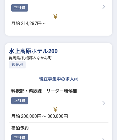
正社員
月給 214,287円〜
水上高原ホテル200
群馬県
/
利根郡みなかみ町
観光地
現在募集中の求人
(
3
)
料飲部・料飲課 リーダー職候補
正社員
月給 200,000円 〜 300,000円
宿泊予約
正社員