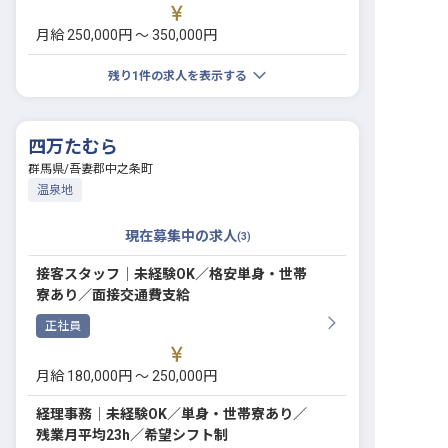
月給 250,000円 〜 350,000円
残り
1
件の求人を表示する
四万たむら
群馬県
/
吾妻郡中之条町
温泉地
現在募集中の求人
(
3
)
接客スタッフ│未経験OK／格安単身・世帯
寮あり／面接交通費支給
正社員
月給 180,000円 〜 250,000円
経理事務│未経験OK／単身・世帯寮あり／
残業月平均23h／希望シフト制