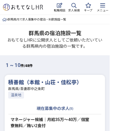
求人検索
転職相談
キープ
メニュー
群馬県内で求人募集中の宿泊・料飲施設一覧
ログイン
群馬県の宿泊施設一覧
求人・施設を探す
おもてなしHRに公開求人としてご依頼いただいてい
る群馬県内の宿泊施設の一覧です。
キープした求人
就職・転職 合同説明会
1 ~ 10
件/
48
件
おもてなしHRについて
積善館（本館・山荘・佳松亭）
ご利用の流れ
群馬県
/
吾妻郡中之条町
温泉地
よくある質問
現在募集中の求人
(
5
)
ホテル・宿泊業界情報コラム
マネージャー候補│月給35万〜40万／個室
寮無料／賄い2食付