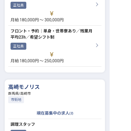
正社員
月給 180,000円 〜 300,000円
フロント・予約│単身・世帯寮あり／残業月
平均23h／希望シフト制
正社員
月給 180,000円 〜 250,000円
高崎モノリス
群馬県
/
高崎市
市街地
現在募集中の求人
(
2
)
調理スタッフ