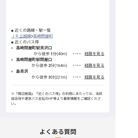
近くの路線・駅一覧
ＪＲ上越線
高崎問屋町
近くのバス停
高崎問屋町駅貝沢口
から徒歩
1
分(
40
m)
・・・・
経路を見る
高崎問屋町駅問屋口
から徒歩
2
分(
164
m)
・・・・
経路を見る
島貝沢
から徒歩
3
分(
221
m)
・・・・
経路を見る
※
『周辺施設』
『近くのバス停』
の利用にあたっては、当該
自治体や運営バス会社のHP等より最新情報をご確認くださ
い。
よくある質問