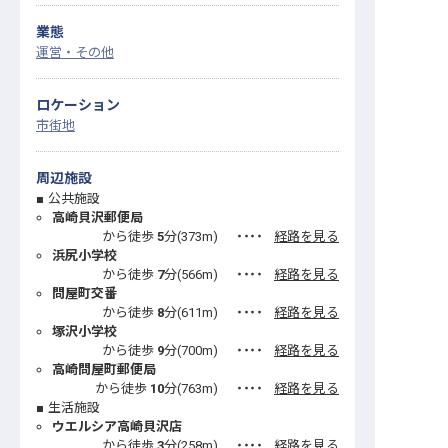
業態
運営・その他
ロケーション
市街地
周辺施設
公共施設
高崎貝沢郵便局
から徒歩
5
分(
373
m)
・・・・
経路を見る
浜尻小学校
から徒歩
7
分(
566
m)
・・・・
経路を見る
問屋町交番
から徒歩
8
分(
611
m)
・・・・
経路を見る
塚沢小学校
から徒歩
9
分(
700
m)
・・・・
経路を見る
高崎問屋町郵便局
から徒歩
10
分(
763
m)
・・・・
経路を見る
生活施設
ウエルシア高崎貝沢店
から徒歩
3
分(
258
m)
・・・・
経路を見る