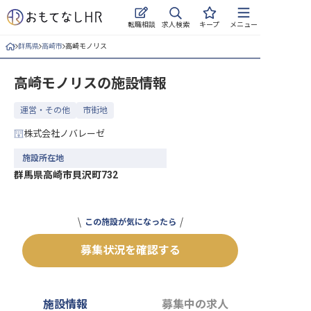
求人検索
転職相談
キープ
メニュー
群馬県
高崎市
高崎モノリス
ログイン
高崎モノリス
の施設情報
求人・施設を探す
運営・その他
市街地
キープした求人
株式会社ノバレーゼ
就職・転職 合同説明会
施設所在地
群馬県高崎市貝沢町732
おもてなしHRについて
ご利用の流れ
この施設が気になったら
よくある質問
募集状況を確認する
ホテル・宿泊業界情報コラム
施設情報
募集中の求人