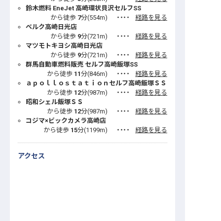
鈴木燃料 EneJet 高崎環状貝沢セルフSS
から徒歩
7
分(
554
m)
・・・・
経路を見る
ベルク高崎日光店
から徒歩
9
分(
721
m)
・・・・
経路を見る
マツモトキヨシ高崎日光店
から徒歩
9
分(
721
m)
・・・・
経路を見る
群馬自動車燃料販売 セルフ高崎飯塚SS
から徒歩
11
分(
846
m)
・・・・
経路を見る
ａｐｏｌｌｏｓｔａｔｉｏｎセルフ高崎飯塚ＳＳ
から徒歩
12
分(
987
m)
・・・・
経路を見る
昭和シェル飯塚ＳＳ
から徒歩
12
分(
987
m)
・・・・
経路を見る
コジマ×ビックカメラ高崎店
から徒歩
15
分(
1199
m)
・・・・
経路を見る
アクセス