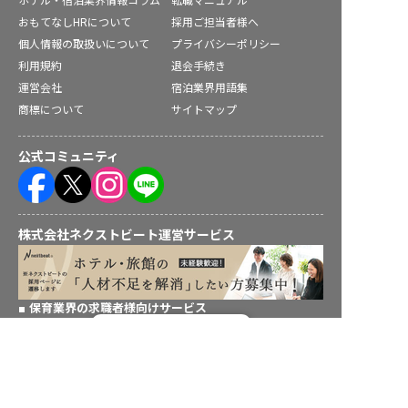
ホテル・宿泊業界情報コラム
転職マニュアル
おもてなしHRについて
採用ご担当者様へ
個人情報の取扱いについて
プライバシーポリシー
利用規約
退会手続き
運営会社
宿泊業界用語集
商標について
サイトマップ
公式コミュニティ
株式会社ネクストビート運営サービス
保育業界の求職者様向けサービス
転職フルサポート実施中！
保育士バンク！ - 日本最大級。保育士・幼稚園教諭向け転職支
援サイト
サポートに申し込む
保育士バンク！新卒 - 保育士・幼稚園教諭を目指す「学生向
け」就職活動情報サイト
法人様向けサービス