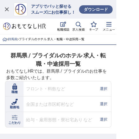
アプリでパッと探せる
ダウンロード
スムーズにお仕事探し！
ログイン
求人検索
転職相談
キープ
メニュー
求人・施設を探す
群馬県
ブライダルのホテル 求人・転職・中途採用一覧
キープした求人
群馬県 / ブライダルのホテル 求人・転
職・中途採用一覧
就職・転職 合同説明会
おもてなしHRでは、群馬県 / ブライダルのお仕事を
多数ご紹介いたします。
おもてなしHRについて
フロント・料飲など
選択
職種
ご利用の流れ
全国または市区町村など
選択
勤務地
よくある質問
給与・雇用形態・寮社宅あり など
選択
ホテル・宿泊業界情報コラム
こだわり