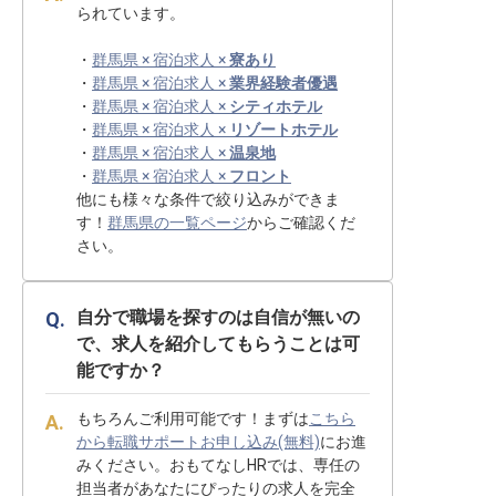
られています。
・
群馬県 × 宿泊求人 ×
寮あり
・
群馬県 × 宿泊求人 ×
業界経験者優遇
・
群馬県 × 宿泊求人 ×
シティホテル
・
群馬県 × 宿泊求人 ×
リゾートホテル
・
群馬県 × 宿泊求人 ×
温泉地
・
群馬県 × 宿泊求人 ×
フロント
他にも様々な条件で絞り込みができま
す！
群馬県の一覧ページ
からご確認くだ
さい。
自分で職場を探すのは自信が無いの
で、求人を紹介してもらうことは可
能ですか？
もちろんご利用可能です！まずは
こちら
から転職サポートお申し込み(無料)
にお進
みください。おもてなしHRでは、専任の
担当者があなたにぴったりの求人を完全