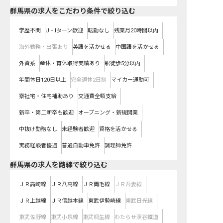
群馬県の求人をこだわり条件で絞り込む
学歴不問
U・Iターン歓迎
転勤なし
残業月20時間以内
海外勤務・出張あり
英語を活かせる
中国語を活かせる
外資系
産休・育休取得実績あり
駅徒歩5分以内
年間休日120日以上
完全週休2日制
マイカー通勤可
寮社宅・住宅補助あり
交通費全額支給
新卒・第二新卒も歓迎
オープニング・新規開業
中抜け勤務なし
未経験者歓迎
資格を活かせる
実務経験者優遇
普通自動車免許
調理師免許
群馬県
の求人を路線で絞り込む
ＪＲ高崎線
ＪＲ八高線
ＪＲ両毛線
ＪＲ吾妻線
ＪＲ上越線
ＪＲ信越本線
東武伊勢崎線
東武日光線
東武佐野線
東武小泉線
東武桐生線
わたらせ渓谷鐵道