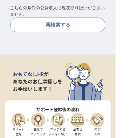
こちらの条件の公開求人は現在取り扱いがござい
転職サポートに申し込む
無料
ません。
再検索する
採用をお考えの企業様へ
おもてなしHR
が
あなたのお仕事探しを
お手伝いします！
サポート登録後の流れ
サポート

電話で

マッチする

企業と

内定

登録
ヒアリング
求人をご紹介
面接
入社