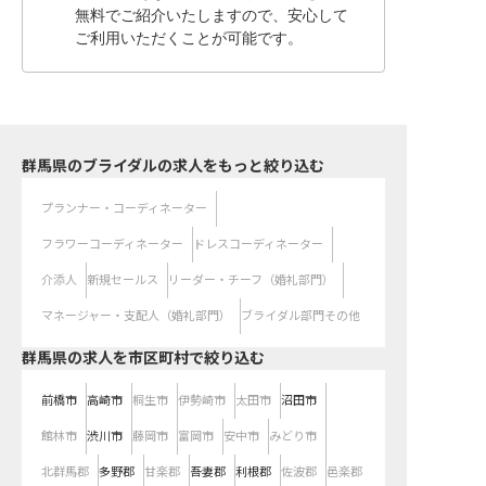
無料でご紹介いたしますので、安心して
ご利用いただくことが可能です。
群馬県のブライダルの求人をもっと絞り込む
プランナー・コーディネーター
フラワーコーディネーター
ドレスコーディネーター
介添人
新規セールス
リーダー・チーフ（婚礼部門）
マネージャー・支配人（婚礼部門）
ブライダル部門その他
群馬県の求人を市区町村で絞り込む
前橋市
高崎市
桐生市
伊勢崎市
太田市
沼田市
館林市
渋川市
藤岡市
富岡市
安中市
みどり市
北群馬郡
多野郡
甘楽郡
吾妻郡
利根郡
佐波郡
邑楽郡