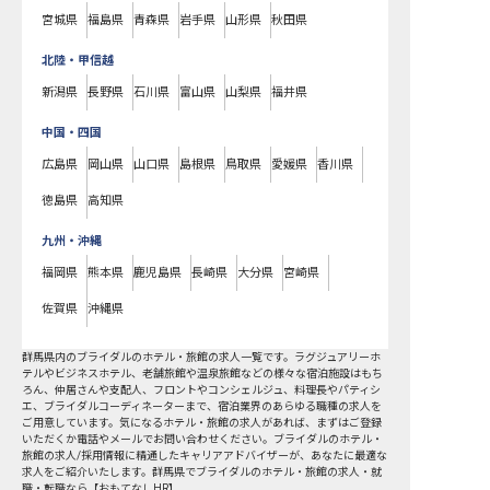
宮城県
福島県
青森県
岩手県
山形県
秋田県
北陸・甲信越
新潟県
長野県
石川県
富山県
山梨県
福井県
中国・四国
広島県
岡山県
山口県
島根県
鳥取県
愛媛県
香川県
徳島県
高知県
九州・沖縄
福岡県
熊本県
鹿児島県
長崎県
大分県
宮崎県
佐賀県
沖縄県
群馬県
内の
ブライダル
のホテル・旅館の求人一覧です。ラグジュアリーホ
テルやビジネスホテル、老舗旅館や温泉旅館などの様々な宿泊施設はもち
ろん、仲居さんや支配人、フロントやコンシェルジュ、料理長やパティシ
エ、ブライダルコーディネーターまで、宿泊業界のあらゆる職種の求人を
ご用意しています。気になるホテル・旅館の求人があれば、まずはご登録
いただくか電話やメールでお問い合わせください。ブライダルのホテル・
旅館の求人/採用情報に精通したキャリアアドバイザーが、あなたに最適な
求人をご紹介いたします。群馬県でブライダルのホテル・旅館の求人・就
職・転職なら【おもてなしHR】