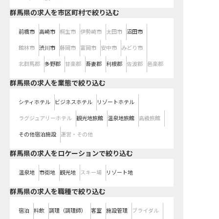
群馬県の求人を市区町村で絞り込む
前橋市
高崎市
桐生市
伊勢崎市
太田市
沼田市
館林市
渋川市
藤岡市
富岡市
安中市
みどり市
北群馬郡
多野郡
甘楽郡
吾妻郡
利根郡
佐波郡
邑楽郡
群馬県の求人を業態で絞り込む
シティホテル
ビジネスホテル
リゾートホテル
ラグジュアリーホテル
観光地旅館
温泉地旅館
高級旅館
その他宿泊施設
運営・その他
群馬県の求人をロケーションで絞り込む
温泉地
市街地
観光地
スキー場
リゾート地
群馬県の求人を職種で絞り込む
宿泊
料飲
調理（調理師）
客室
施設管理
ブライダル