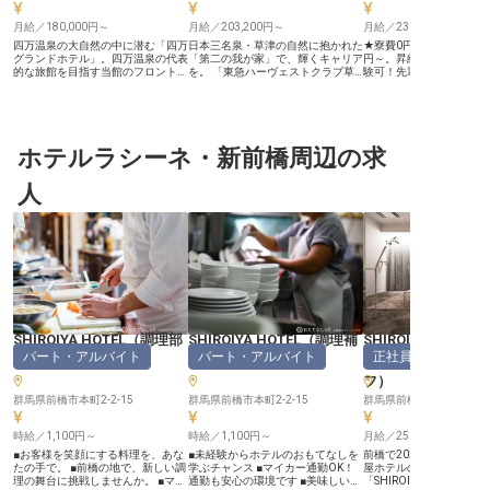
月給／180,000円～
月給／203,200円～
月給／230,000円～
四万温泉の大自然の中に潜む「四万
日本三名泉・草津の自然に抱かれた
★寮費0円！負担を削減 ★
グランドホテル」。四万温泉の代表
「第二の我が家」で、輝くキャリア
円～。昇給・賞与制度あり
的な旅館を目指す当館のフロントス
を。 「東急ハーヴェストクラブ草
験可！先輩スタッフが丁
タッフとして、上質なサービスを提
津＆VIALA」は、名湯・草津温泉の
す ★年間休日120日。無
供しませんか？ ――長く働ける待
豊かな自然と調和した会員制リゾー
き方 ＜日本三名泉の一つとして知
遇―― ★寮完備！単身・家族OK ★
トホテルです。ここは会員のお客様
られている「草津温泉」
未経験の方も歓迎！ ★社員専用浴
にとって、都会の喧騒を忘れてくつ
＞ 全室半露天風呂付、洋
場で温泉も満喫 【格安の単身・世
ろぐための特別な場所です。お客様
テーマにした高級感溢れ
帯寮】 寮費は月7,000円～11,000円
ホテルラシーネ・新前橋周辺の求
一人ひとりに寄り添った、温かいお
泉の湯を堪能できるサウ
と格安！エアコン、トイレ、ミニキ
もてなしが響き合う空間です。 そ
泉、豊富なメニューのレ
ッチン付！単身の方は電気・ガス・
んな当館で、あなたのアイデアや気
で、贅沢な滞在時間を提
人
水道代込み、世帯寮も電気・水道代
配りを活かしてみませんか？東急G
す。さらに、お風呂上が
込みです！ご家族との移住にもおす
ならではの厚待遇が、あなたの新し
家族や友人と楽しめるカ
すめ。月々の大型出費を抑え、その
いスタートを全力でバックアップし
ムや麻雀ルームも完備。 
分プライベートを贅沢に過ごしませ
ます。 【東急Gだから叶う、安心の
ックスリゾート草津温泉
んか？個室寮なので、プライバシー
環境】 ・生活をサポート：月7,000
ルキャリアを築きませんか？ 
もしっかり確保できます！ 【四万
円～10,000円の新築独身寮を完
定企業ならでは！サポー
グランドホテル】 四万グランドホ
備。 ・プライベートも充実：月8～
群！＞ 1998年に不動産
テルは、99室の広々とした客室を
10日休み、年間休日112日、特別休
め、今ではホテルやマン
用意し、大自然に包まれた癒し空間
暇や積立休暇で休日はリフレッシュ
食と幅広く事業を展開し
を演出する大型温泉旅館です。快適
できます。 ・選べる働き方：キャ
式会社リブマックス」。
な滞在ができるための数々の要件を
リアを広げる「全国転勤」か、草津
もつ当社ならではの好待
満たし、政府登録国際観光旅館にも
に根差す「地域限定」かを選択可
しています。社員寮はな
SHIROIYA HOTEL
（
調理部
SHIROIYA HOTEL
（
調理補
SHIROIYA HOTEL
登録されています。緑の広がる絶景
能。UIターン希望の方も大歓迎で
社負担（水道・光熱費の
パート・アルバイト
パート・アルバイト
正社員
門その他
）
助・洗い場
）
長・マネージャー
と共に、毎分1,600リットルの湧き
す。 ハイレベルな環境でスキルを
担）！年間休日は業界屈指
出る温泉で、贅沢な温泉三昧の寛ぎ
磨き、更なるキャリアアップを目指
のため、自分の時間を確
フ
）
空間を提供しています。館内には温
しませんか？ 安定した基盤の上
理のない働き方を実現で
泉だけでなく、カラオケやゲームコ
群馬県前橋市本町2-2-15
で、お客様も社員もみんながワクワ
群馬県前橋市本町2-2-15
広いスキルを身に付けて
群馬県前橋市本町2-2-15
ーナー、リラクゼーションサロンや
クするホテルを一緒に創り上げてい
昇給・昇格・キャリアア
バーもあるので、子供から大人まで
きましょう。
思う存分成長してくださ
時給／1,100円～
時給／1,100円～
月給／250,000円～
楽しめる設備を整えています。
■お客様を笑顔にする料理を、あな
■未経験からホテルのおもてなしを
前橋で2020年12月に開
たの手で。 ■前橋の地で、新しい調
学ぶチャンス ■マイカー通勤OK！
屋ホテルのオールデーダ
理の舞台に挑戦しませんか。 ■マイ
通勤も安心の環境です ■美味しい賄
「SHIROIYA THE LOU