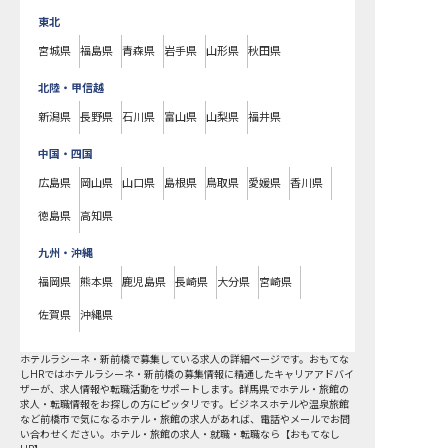
東北
宮城県
福島県
青森県
岩手県
山形県
秋田県
北陸・甲信越
新潟県
長野県
石川県
富山県
山梨県
福井県
中国・四国
広島県
岡山県
山口県
島根県
鳥取県
愛媛県
香川県
徳島県
高知県
九州・沖縄
福岡県
熊本県
鹿児島県
長崎県
大分県
宮崎県
佐賀県
沖縄県
ホテルラシーネ・新前橋で募集している求人の詳細ページです。おもてな
しHRではホテルラシーネ・新前橋の募集情報に精通したキャリアアドバイ
ザーが、求人情報や転職活動をサポートします。群馬県でホテル・旅館の
求人・転職情報をお探しの方にピッタリです。ビジネスホテルや温泉旅館
など
前橋市
で気になるホテル・旅館の求人があれば、電話やメールでお問
い合わせください。ホテル・旅館の求人・就職・転職なら【おもてなし