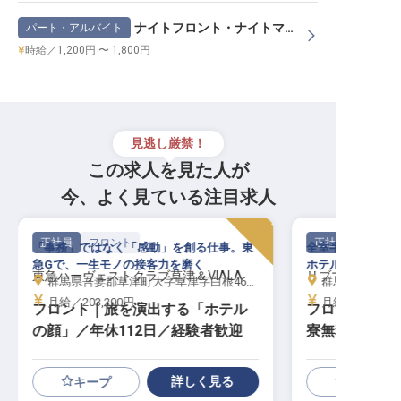
ナイトフロント・ナイトマネージャー
パート・アルバイト
時給／1,200円 〜 1,800円
見逃し厳禁！
この求人を見た人が
今、よく見ている注目求人
正社員
フロント
正社員
「事務」ではなく「感動」を創る仕事。東
全室半露天風呂付
急Gで、一生モノの接客力を磨く
ホテルで贅沢な癒
東急ハーヴェストクラブ草津＆VIALA
リブマックスリ
群馬県吾妻郡草津町大字草津字白根464-35
群馬県吾妻郡草
月給／203,200円～
月給／230,00
フロント｜旅を演出する「ホテル
フロント│年休
の顔」／年休112日／経験者歓迎
寮無料／リブ
詳しく見る
キープ