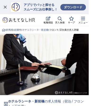
アプリでパッと探せる
ダウンロード
スムーズにお仕事探し！
ログイン
求人検索
転職相談
キープ
メニュー
求人・施設を探す
群馬県
前橋市
ホテルラシーネ・新前橋
フロント/正社員の求人詳細
キープした求人
就職・転職 合同説明会
おもてなしHRについて
ご利用の流れ
よくある質問
ホテル・宿泊業界情報コラム
ホテルラシーネ・新前橋
の求人情報（
宿泊
/
フロン