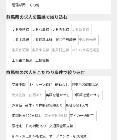
管理部門・その他
群馬県
の求人を路線で絞り込む
ＪＲ高崎線
ＪＲ八高線
ＪＲ両毛線
ＪＲ吾妻線
ＪＲ上越線
ＪＲ信越本線
東武伊勢崎線
東武日光線
東武佐野線
東武小泉線
東武桐生線
わたらせ渓谷鐵道
上毛電気鉄道
上信電鉄
群馬県の求人をこだわり条件で絞り込む
学歴不問
U・Iターン歓迎
転勤なし
残業月20時間以内
海外勤務・出張あり
英語を活かせる
中国語を活かせる
外資系
産休・育休取得実績あり
駅徒歩5分以内
年間休日120日以上
完全週休2日制
マイカー通勤可
寮社宅・住宅補助あり
交通費全額支給
新卒・第二新卒も歓迎
オープニング・新規開業