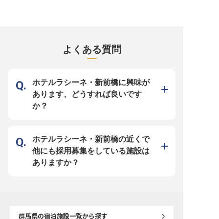
カー通勤可能、働きやすさをサポー
いあり！食費も節約できます ■社会
レストランでの料理長（
トします。 ■経験ジャンル不問、あ
保険完備で安心して長く働けます
して働いてみませんか？
なたの調理スキルを歓迎。 ーー
ーー【お客様の心に残るお料理を支
オペレーションはもちろ
【お客様の心に残るお料理を】 お
えるお仕事】 お客様に心温まるひ
関する全てのマネジメン
客様に心温まるひとときを提供す
とときを提供するホテルで、調理補
メニュー開発・スタッフ
る、当施設でのキッチン業務。 新
助スタッフとして活躍しませんか。
材育成・食材の発注など
鮮な食材を活かし、一皿一皿に真心
仕込みから調理サポート、洗い場業
たします。主に、地元の
を込めて調理する喜びを感じられま
務まで、キッチン全体を支える大切
たモダンキュイジーヌを
よくある質問
す。 訪れる方々の記憶に残るお料
な役割です。 あなたの丁寧な仕事
提供していきます。6時～
理を、あなたの手で生み出してくだ
が、お客様の笑顔と感動に直結しま
で3交代の勤務体制です。※
さい。 おもてなしの精神を大切に
す。 経験ジャンルや年数は問いま
3月31日時点の情報です
し、お客様の笑顔を一番に考える環
せん。 おもてなしの心でお客様を
境です。 ーー【働きやすさを追求
喜ばせたいという意欲を歓迎いたし
した環境】 働きやすいシフト制
ます。 ーー【働きやすい環境と充
ホテルラシーネ・新前橋に興味が
で、あなたのライフスタイルに合わ
実の福利厚生】 時給1,100円からス
せた勤務が可能です。 時給1,100円
タートし、あなたの頑張りをしっか
あります、どうすれば良いです
からスタートし、頑張りはしっかり
りと評価します。 シフト制勤務な
と評価いたします。 ユニフォーム
ので、プライベートとの両立も可能
か？
貸与やマイカー通勤OKなど、安心
です。 社会保険完備はもちろん、
して長く働ける環境を整えていま
マイカー通勤も可能で、毎日の通勤
す。 調理経験はジャンルを問わず
も安心。 さらに、美味しい賄いも
歓迎。 あなたのスキルを活かし、
用意しており、食費の心配も軽減さ
共に成長できる場所です。
れます。 ホテル内施設利用の社員
割引制度もあり、働く喜びを感じら
ホテルラシーネ・新前橋の近くで
れる環境です。
他にも採用募集をしている施設は
ありますか？
群馬県
の宿泊施設一覧から探す