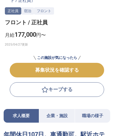
ト
/
正社員
）
転職サポートに申し込む
無料
正社員
宿泊
フロント
フロント / 正社員
採用をお考えの企業様へ
177,000
月給
円〜
この施設が気になったら
募集状況を確認する
キープする
求人概要
企業・施設
職場の様子
年間休日107日。車通勤可。駅近ホテ