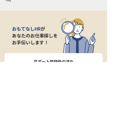
HR】
おもてなしHR
が
あなたのお仕事探しを
お手伝いします！
サポート登録後の流れ
サポート

電話で

マッチする

企業と

内定

登録
ヒアリング
求人をご紹介
面接
入社
宿泊業界専任のキャリアアドバイザーがあなたの転
職活動を徹底サポート!
納得できる転職先をご提案いたします。
サポートに申込む
無料