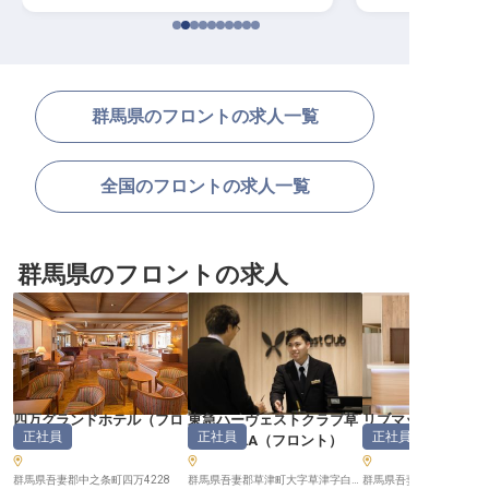
群馬県のフロントの求人一覧
全国のフロントの求人一覧
群馬県のフロントの求人
四万グランドホテル
（
フロ
東急ハーヴェストクラブ草
リブマックスリゾ
正社員
正社員
正社員
ント
）
津＆VIALA
（
フロント
）
温泉
（
フロント
群馬県吾妻郡中之条町四万4228
群馬県吾妻郡草津町大字草津字白根464-35
群馬県吾妻郡草津町大字草津