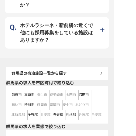
ャリアアップ】 私たちは
か？
タッフ一人ひとりの成長
ています。 製菓実務経験
の方を歓迎しますが、専
業されたばかりで実務経
も、意欲があれば積極的
いたします。 社会保険完
ホテルラシーネ・新前橋の近くで
ろん、車通勤可能で社員
備しており、日々の通勤
他にも採用募集をしている施設は
す。 月8日休みや夏季・
産休・育児休職制度も整
ありますか？
長く安心してキャリアを
です。
群馬県
の宿泊施設一覧から探す
群馬県の求人を市区町村で絞り込む
前橋市
高崎市
桐生市
伊勢崎市
太田市
沼田市
館林市
渋川市
藤岡市
富岡市
安中市
みどり市
北群馬郡
多野郡
甘楽郡
吾妻郡
利根郡
佐波郡
邑楽郡
群馬県の求人を業態で絞り込む