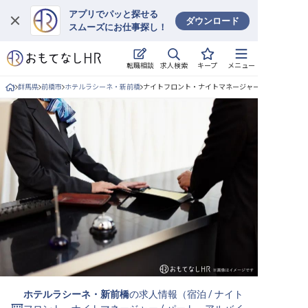
アプリでパッと探せる
ダウンロード
スムーズにお仕事探し！
ログイン
求人検索
転職相談
キープ
メニュー
求人・施設を探す
群馬県
前橋市
ホテルラシーネ・新前橋
ナイトフロント・ナイトマネージャー/パート・アル
キープした求人
就職・転職 合同説明会
おもてなしHRについて
ご利用の流れ
よくある質問
ホテル・宿泊業界情報コラム
ホテルラシーネ・新前橋
の求人情報（
宿泊
/
ナイト