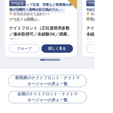
契約社員
契約社員
元SE、ショップ店員、営業など異業種出身
箱根の絶景と天然
者が活躍中！高崎の好立地ホテル
やかな夜を見守る
ナイトフロント・ナイトマネージャー
ナイトフロント・
群馬県高崎市九蔵町31-1
神奈川県足柄下
パークイン高崎
鶴井の宿 紫雲荘
月給／199,000円～
月給／211,20
ナイトフロント（正社員登用多数
ナイトフロン
／連休取得可／未経験OK／残業ほ
未経験OK／
ぼなし）
り）
詳しく見る
キープ
群馬県のナイトフロント・ナイトマ
ネージャーの求人一覧
全国のナイトフロント・ナイトマ
ネージャーの求人一覧