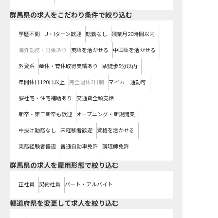
群馬県の求人をこだわり条件で絞り込む
学歴不問
U・Iターン歓迎
転勤なし
残業月20時間以内
海外勤務・出張あり
英語を活かせる
中国語を活かせる
外資系
産休・育休取得実績あり
駅徒歩5分以内
年間休日120日以上
完全週休2日制
マイカー通勤可
寮社宅・住宅補助あり
交通費全額支給
新卒・第二新卒も歓迎
オープニング・新規開業
中抜け勤務なし
未経験者歓迎
資格を活かせる
実務経験者優遇
普通自動車免許
調理師免許
群馬県の求人を雇用形態で絞り込む
正社員
契約社員
パート・アルバイト
都道府県を変更して求人を絞り込む