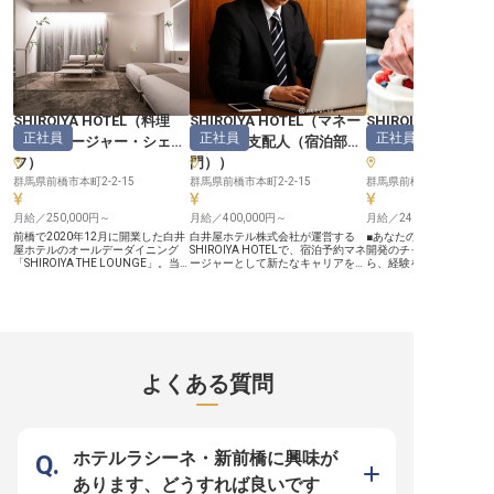
館」が、2020年、アートホテル
ほどに位置するビジネス
「SHIROIYA HOTEL」としてリニュ
ークイン高崎」。高崎の
ーアルオープン。旧白井屋をリノベ
央銀座」からすぐの立地
ーションしたヘリテージタワーと、
良いことから、ビジネス
旧河川の土手をイメージした新設の
のお客様だけでなく、幅
グリーンタワー、その両方にそれぞ
ご利用いただいています。
れ異なった作家のアート作品を楽し
末にはレストランや、浴
める客室を備えています。アート・
ゼーションルームなど2
食文化・歴史、人間の想像力と出会
ニューアル！ほぼ毎年正
SHIROIYA HOTEL
（
料理
SHIROIYA HOTEL
（
マネー
SHIROIYA HOTEL
う旅先として、ここでしか味わえな
績があり、平均勤続年数
正社員
正社員
正社員
長・マネージャー・シェ
ジャー・支配人（宿泊部
シエ
）
い特別な時間をご提供しています。
15年。安定して活躍でき
整えています。
フ
）
門）
）
群馬県前橋市本町2-2-15
群馬県前橋市本町2-2-15
群馬県前橋市本町2-2-15
月給／250,000円～
月給／400,000円～
月給／240,000円～
前橋で2020年12月に開業した白井
白井屋ホテル株式会社が運営する
■あなたのアイデアが形
屋ホテルのオールデーダイニング
SHIROIYA HOTELで、宿泊予約マネ
開発のチャンス ■月給240
「SHIROIYA THE LOUNGE」。当
ージャーとして新たなキャリアを築
ら、経験を活かせる環境で
レストランでの料理長（シェフ）と
きませんか？月給400,000円からの
勤も可能、社員駐車場完
して働いてみませんか？キッチンの
正社員募集です。予約管理やレベニ
安心 ■夏季・冬季休暇や
オペレーションはもちろん、厨房に
ューマネジメントを通じて、ホテル
度も充実し働きやすい ーー【お客
関する全てのマネジメントとして、
の成功を支える重要な役割を担いま
様の心に残るお菓子を創
メニュー開発・スタッフィング・人
す。英語力とPCスキルを活かし、
び】 お客様の特別なひと
材育成・食材の発注などをお任せい
ゲスト一人ひとりに特別な体験を提
る、生菓子や焼菓子の製
たします。主に、地元の食材を使っ
供してください。あなたの経験を活
任せします。 フルーツタ
たモダンキュイジーヌをお客様にご
かし、上質な接客でお客様をお迎え
インに、チーズタルトや
よくある質問
提供していきます。6時～23時の間
しましょう。※2025年04月17日時
トタルトなど、幅広いス
で3交代の勤務体制です。※2023年
点の情報です
がけることができます。 
3月31日時点の情報です。
するだけでなく、あなた
性を活かした新商品の開
的に挑戦できる環境です。
の笑顔を想像しながら、
ホテルラシーネ・新前橋に興味が
心を込めてお菓子を作り
を、ぜひここで感じてく
あります、どうすれば良いです
ーー【成長を支える温か