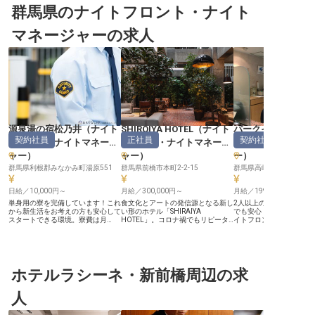
群馬県のナイトフロント・ナイト
マネージャーの求人
源泉湯の宿松乃井
（
ナイト
SHIROIYA HOTEL
（
ナイト
パークイン高崎
契約社員
正社員
契約社員
フロント・ナイトマネージ
フロント・ナイトマネージ
ロント・ナイトマ
ャー
）
ャー
）
ー
）
群馬県利根郡みなかみ町湯原551
群馬県前橋市本町2-2-15
群馬県高崎市九蔵町31-1
日給／10,000円～
月給／300,000円～
月給／199,000円～
単身用の寮を完備しています！これ
食文化とアートの発信源となる新し
2人以上の複数名体制だ
から新生活をお考えの方も安心して
い形のホテル「SHIRAIYA
でも安心！「パークイン
スタートできる環境。寮費は月
HOTEL」。コロナ禍でもリピータ
イトフロントスタッフと
12,700円と食費5,000円、1日2食つ
ーや地元のファンに支えられ、順調
のフロント業務にチャレ
きです。あなたには、ナイトフロン
に稼働率を伸ばしています。当社で
んか？お客様がいない時
ト業務をお任せ。勤務時間がしっか
は、さらなる夜間体制を強化するた
でホッと一息つきながら
り決まっている分、生活リズムを大
め、夜間責任者として活躍してくだ
ースで働けます。現在活
幅に乱すこともありません。源泉湯
さる方を募集しています。あなたの
ッフはSEやショップ店員
の宿松乃井が佇むのは谷川岳を望む
ホテルラシーネ・新前橋周辺の求
経験を活かし、夜のホテルを支えて
種出身者が多数！ホテル
自然豊かな場所。4つの源泉かけ流
いただけませんか？人が喜ぶことを
したい方にも最適です。月給
しの温泉が人気の温泉宿です。自然
考えるのが好きな方や、新しいこと
万以上＋各種手当充実、
人
に囲まれた場所で働きたい方歓迎で
に挑戦したい方などを歓迎いたしま
休みで連休相談も可能と
す。※この求人は2023年8月18日時
す！ 【この企業・施設について】
実しています。 【この企業・施設
点の情報です
前橋で300年以上続いた「白井屋旅
について】 JR高崎駅より