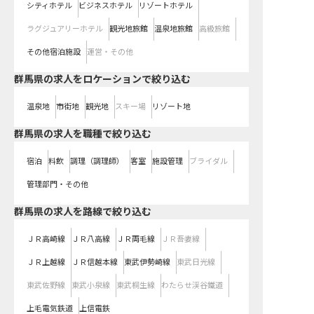
シティホテル
ビジネスホテル
リゾートホテル
ラグジュアリーホテル
観光地旅館
温泉地旅館
高級旅館
その他宿泊施設
運営・その他
群馬県の求人をロケーションで絞り込む
温泉地
市街地
観光地
スキー場
リゾート地
群馬県の求人を職種で絞り込む
宿泊
料飲
調理（調理師）
客室
施設管理
ブライダル
管理部門・その他
群馬県
の求人を路線で絞り込む
ＪＲ高崎線
ＪＲ八高線
ＪＲ両毛線
ＪＲ吾妻線
ＪＲ上越線
ＪＲ信越本線
東武伊勢崎線
東武日光線
東武佐野線
東武小泉線
東武桐生線
わたらせ渓谷鐵道
上毛電気鉄道
上信電鉄