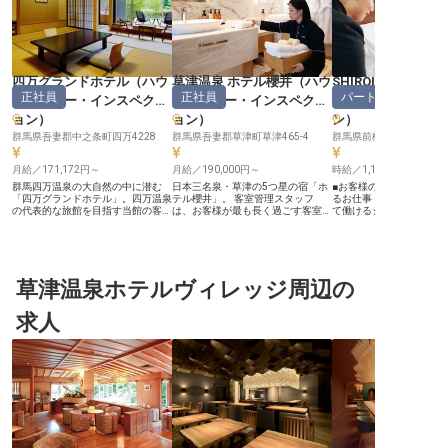
四万グランドホテル
（
ハウ
草津温泉 ホテル櫻井
（
ハウ
SHIROIYA HOTEL
正社員
正社員
パート・アルバイ
スキーパー・インスペクシ
スキーパー・インスペクシ
キーパー・インス
ョン
）
ョン
）
ン
）
群馬県吾妻郡中之条町四万4228
群馬県吾妻郡草津町草津465-4
群馬県前橋市本町2-2-15
月給／171,172円～
月給／190,000円～
時給／1,150円～
群馬四万温泉の大自然の中に潜む
日本三名泉・草津の5つ星の宿「ホ
■お客様の笑顔を育む、
「四万グランドホテル」。四万温泉
テル櫻井」。 客室管理スタッフ
るお仕事 ■ライフスタイ
の代表的な旅館を目指す当館の客室
は、お客様が最も長く過ごす客室の
て働けるシフト制 ■車通
清掃として、歴史ある旅館を守り続
空間の質を支える、重要なポジショ
通勤の負担を軽減できます
けませんか？ ――長く働ける待遇
ンです。 加水なし源泉100%・草津
からホテルのおもてなし
―― ★寮完備！単身・家族OK ★未
最大級の大浴場を誇る「ホテル櫻
ーー【お客様の心に残る
経験の方も歓迎！ ★社員専用浴場
井」。客室管理は、単なる清掃にと
を】 当ホテルでは、お客
で温泉も満喫 【格安の単身・世帯
どまらず、お客様の“真にくつろぐ
くまでおくつろぎいただ
寮】 寮費は月7,000円～11,000円と
草津温泉ホテルヴィレッジ周辺の
贅沢”を空間からつくります。9バリ
細やかな気配りを大切に
格安！エアコン、トイレ、ミニキッ
エーション179室の大規模だからこ
す。 客室清掃やアメニテ
チン付！単身の方は電気・ガス・水
そ、効率的で正確な仕事力と、5つ
充、共用スペースの管理
求人
道代込み、世帯寮も電気・水道代込
星ならではの細やかな気配りが身に
様が直接触れる空間を美
みです！ご家族との移住にもおすす
つきます。 勤務は9時〜18時の通し
とが、何よりのおもてなし
め。月々の大型出費を抑え、その分
勤務で中抜けなし・残業なし。 月
たの丁寧な仕事が、お客
プライベートを贅沢に過ごしません
給19万円以上、寮費月6,000円〜の
より豊かなものへと彩りま
か？個室寮なので、プライバシーも
単身寮を完備し、創業約60年の安
かい心で、お客様の旅の
しっかり確保できます！ 【四万グ
定基盤で腰を据えて働けます。 未
緒に創りませんか。 ーー【働きや
ランドホテル】 四万グランドホテ
経験でも、先輩スタッフのフォロー
すさを大切にする職場環境
ルは、99室の広々とした客室を用
のもと、現場での経験を通じてプロ
ら15時までの勤務時間で
意し、大自然に包まれた癒し空間を
の視点での空間管理スキルを一つひ
ベートとの両立もしやす
演出する大型温泉旅館です。快適な
とつ着実に習得していただけるの
す。 シフト制なので、ご
滞在ができるための数々の要件を満
で、ご安心ください。
合に合わせて柔軟に働く