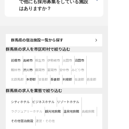
ど、贅沢な温泉旅をサポートしま
い。
腕を磨きたい方も、キャ
で他にも採用募集をしている施設
す。温泉アドバイザーや温泉ソムリ
たい方も。安定基盤の上
エも在籍する当館で、おもてなしの
心して活躍してください
はありますか？
プロに！
群馬県
の宿泊施設一覧から探す
群馬県の求人を市区町村で絞り込む
前橋市
高崎市
桐生市
伊勢崎市
太田市
沼田市
館林市
渋川市
藤岡市
富岡市
安中市
みどり市
北群馬郡
多野郡
甘楽郡
吾妻郡
利根郡
佐波郡
邑楽郡
群馬県の求人を業態で絞り込む
シティホテル
ビジネスホテル
リゾートホテル
ラグジュアリーホテル
観光地旅館
温泉地旅館
高級旅館
その他宿泊施設
運営・その他