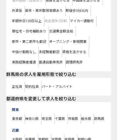
海外勤務・出張あり
英語を活かせる
中国語を活かせる
外資系
産休・育休取得実績あり
駅徒歩5分以内
年間休日120日以上
完全週休2日制
マイカー通勤可
寮社宅・住宅補助あり
交通費全額支給
新卒・第二新卒も歓迎
オープニング・新規開業
中抜け勤務なし
未経験者歓迎
資格を活かせる
実務経験者優遇
普通自動車免許
調理師免許
群馬県の求人を雇用形態で絞り込む
正社員
契約社員
パート・アルバイト
都道府県を変更して求人を絞り込む
関東
東京都
神奈川県
埼玉県
千葉県
茨城県
栃木県
群馬県
近畿
大阪府
兵庫県
京都府
滋賀県
奈良県
和歌山県