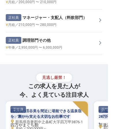
月給／200,000円 〜 210,000円
マネージャー・支配人（料飲部門）
正社員
月給／210,000円 〜 280,000円
調理部門その他
正社員
年俸／2,950,000円 〜 6,000,000円
見逃し厳禁！
この求人を見た人が
今、よく見ている注目求人
正社員
正社員
四万川の渓谷美を間近に堪能できる温泉宿
5つ星「ホテル櫻
を、裏から支える大切なお仕事です
ハウスキーパー・インスペクション
28万円〜、大規
マネージャー・支
群馬県吾妻郡中之条町大字四万甲3876-1
。
四万やまぐち館
草津温泉 ホテル
群馬県吾妻郡草津
月給／200,000円～