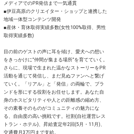
メディアでのPR発信まで一気通貫
■伊豆高原のクリエイター・ショップと連携した
地域一体型コンテンツ開発
■産休・育休取得実績多数(女性100%取得、男性
取得実績多数)
目の前のゲストの声に耳を傾け、愛犬への想い
をきっかけに”仲間が集まる場所”を育てていく。
さらに、現場で生まれた温かなストーリーをPR
活動を通じて発信し、まだ見ぬファンへと繋げ
ていく。「リアル」と「発信」の両輪で、ブラ
ンドを形にする役割をお任せします。あなた自
身のホスピタリティや人との距離感の縮め方、
その素養そのものがコミュニティの魅力にな
る、自由度の高い挑戦です。社割(自社運営レス
トラン・ホテル)、昇給査定年2回(5月・11月)、
交通費月3万円まで支給。