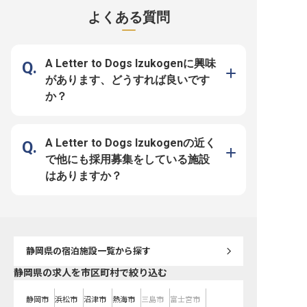
ストランなど、非日常的な空間でお
接客や予約管理はもちろん、施設設
ます。支配人候補として
よくある質問
客様に喜びを提供しています。海と
備の管理から宿泊施設の開発・改善
をまとめ、お客様が笑顔
山の両方の魅力を感じられるこの場
まで、幅広い業務を通じてお客様の
うなサービスを企画・実
所で、おもてなしのプロを目指しま
満足度を追求します。 お客様の笑
さい。 あなたのアイデア
せんか？ ＜大手グループならでは
顔を直接見られるやりがいを感じな
が、お客様の旅の思い出
の働きやすさを追求＞ 1998年の不
がら、おもてなしのプロフェッショ
なものに変えるでしょう
動産仲介業から始まり、現在はリゾ
ナルとして成長できる環境です。
差した温かいサービスで
A Letter to Dogs Izukogenに興味
ート運営やマンション事業など幅広
お客様にとって忘れられない思い出
最高の感動をお届けしま
い領域で躍進を続ける「株式会社リ
作りに貢献しませんか。 ーー【キ
ーー【キャリアアップと
があります、どうすれば良いです
ブマックス」。盤石な組織体制があ
ャリアアップを応援する働きやすい
を両立できる環境】 マネ
るからこそ、スタッフへの還元に妥
環境】 管理職候補として、施設運
経験があれば業種・職種
か？
協はありません。 具体的には、寮
営の要となるポジションをお任せし
します。入社後は支配人
費が無料（水道・光熱費のみ自己負
ます。 マネジメント経験やホテル
経験を積み、ゆくゆくは
担）になる住居支援や、リフレッシ
勤務経験を活かしたい方、これから
て活躍できるキャリアパ
ュ時間を十分に持てる年間休日120
キャリアを築きたい方も歓迎いたし
意。 月給290,000円か
日の確保など様々。20代から30代
ます。 昇給年1回、賞与年2回に加
で、昇給制度も充実して
の若手が主役となって活躍するこの
え、引越し補助や各種資格取得お祝
た、寮完備で月5,000円
A Letter to Dogs Izukogenの近く
場所で、フロント実務や予約管理の
い金制度など、あなたの頑張りをし
能。年間休日114日、育
専門スキルを磨き、充実した昇給・
っかりと評価し、サポートする体制
得実績もあり、プライベ
で他にも採用募集をしている施設
昇格システムを通じて自身の成長を
が整っています。 社員の成長を大
にしながら長く働ける環
加速させてください。
切にする職場で、共に未来を創造し
はありますか？
ていきましょう。 ※2026年02月06
日時点の情報です
静岡県
の宿泊施設一覧から探す
静岡県の求人を市区町村で絞り込む
静岡市
浜松市
沼津市
熱海市
三島市
富士宮市