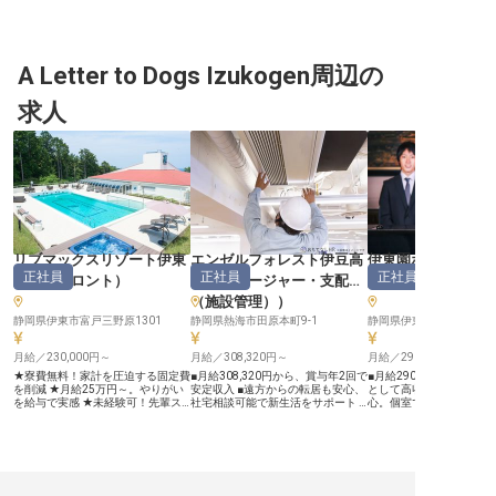
230,000円～280,000円＋諸手当。
300,000円から、あなたの経験を正
は、20年以内に50施設
未経験歓迎、基本的なPCスキルが
当に評価 ■社会保険完備、資格取得
し、未経験からでもしっ
あればOK。将来のキャリアを見据
支援など福利厚生も充実 ーー【お
できる環境を提供します
えた実践的な経営塾のような環境
客様に感動を届けるおもてなしの舞
230,000円～280,000
で、志と覇気を持つあなたをお待ち
台裏】 お客様に心から喜んでいた
で、あなたの夢をサポー
しています。コンドミニアムホテル
A Letter to Dogs Izukogen周辺の
だける宿泊プランの企画・作成か
基礎から実践まで学べる
事業の成長を共に支え、やりがいの
ら、旅行代理店への提案、そして現
で、未来の経営者を目指
ある毎日を送りましょう。※2024年
地でのイベント開催まで、多岐にわ
う。基本的なPCスキルが
求人
08月26日時点の情報です
たる業務を通じて、お客様と施設を
OK！ホスピタリティに溢
繋ぐ架け橋となるお仕事です。 あ
たの挑戦をお待ちしてい
なたのアイデアと行動力で、お客様
※2024年08月26日時点
の記憶に残る特別な体験を創造して
ください。 おもてなしの心を大切
に、お客様の期待を超える感動を提
供できるよう、日々工夫を凝らして
います。 ーー【東京を拠点に広が
るキャリアと働きやすい環境】 東
京オフィスを拠点に、全国の施設へ
向けた営業・WEBマーケティング
業務に携わっていただきます。 自
リブマックスリゾート伊東
エンゼルフォレスト伊豆高
伊東園ホテル松川
社サイトやSNSの運用、売上管理、
正社員
正社員
正社員
川奈
（
フロント
）
原
（
マネージャー・支配人
人・副支配人・女
データ分析など、幅広いスキルを身
につけながらキャリアアップを目指
（施設管理）
）
せる環境です。 土日休みの年間休
静岡県伊東市富戸三野原1301
日104日、社会保険完備、資格取得
静岡県熱海市田原本町9-1
静岡県伊東市寿町1-1
支援制度など、安心して長く働ける
福利厚生も充実しており、あなたの
月給／230,000円～
月給／308,320円～
月給／290,000円～
成長を会社全体でサポートいたしま
す。
★寮費無料！家計を圧迫する固定費
■月給308,320円から、賞与年2回で
■月給290,000円から！
を削減 ★月給25万円～。やりがい
安定収入 ■遠方からの転居も安心、
として高収入 ■寮完備で
を給与で実感 ★未経験可！先輩ス
社宅相談可能で新生活をサポート ■
心。個室でプライベートも
タッフが丁寧にサポート ★年間休
週休2日制（月9～12日）でプライ
間休日114日、育児休暇
日120日。リフレッシュしながら活
ベートも充実 ■引越し補助や資格取
働きやすい ■マネジメン
躍 ＜相模湾を見下ろす絶好のロケ
得支援など、手厚い福利厚生 ーー
かし、お客様に感動を届ける 
ーションに位置する「リブマックス
【お客様の心に残るおもてなしを追
【お客様の心に残るおも
リゾート伊東川奈」＞ 全室露天風
求】 伊豆高原の豊かな自然に囲ま
求する】 当施設では、お
呂付きの客室や、南国リゾートを彷
れた貸別荘施設で、お客様に心温ま
ひとりに寄り添い、心温
彿とさせるプール、開放感溢れるレ
るひとときを提供するお仕事です。
なしを提供することを大