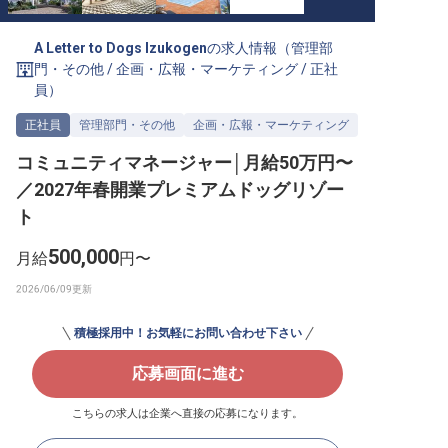
転職サポートに申し込む
無料
A Letter to Dogs Izukogen
の求人情報（
管理部
門・その他
/
企画・広報・マーケティング
/
正社
採用をお考えの企業様へ
員
）
正社員
管理部門・その他
企画・広報・マーケティング
コミュニティマネージャー│月給50万円〜
／2027年春開業プレミアムドッグリゾー
ト
500,000
月給
円〜
積極採用中！お気軽にお問い合わせ下さい
応募画面に進む
こちらの求人は企業へ直接の応募になります。