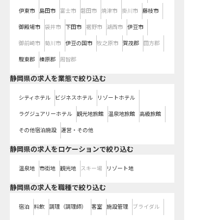
伊東市
島田市
富士市
磐田市
焼津市
掛川市
藤枝市
御殿場市
袋井市
下田市
裾野市
湖西市
伊豆市
御前崎市
菊川市
伊豆の国市
牧之原市
賀茂郡
田方郡
駿東郡
榛原郡
周智郡
静岡県の求人を業態で絞り込む
シティホテル
ビジネスホテル
リゾートホテル
ラグジュアリーホテル
観光地旅館
温泉地旅館
高級旅館
その他宿泊施設
運営・その他
静岡県の求人をロケーションで絞り込む
温泉地
市街地
観光地
スキー場
リゾート地
静岡県の求人を職種で絞り込む
宿泊
料飲
調理（調理師）
客室
施設管理
ブライダル