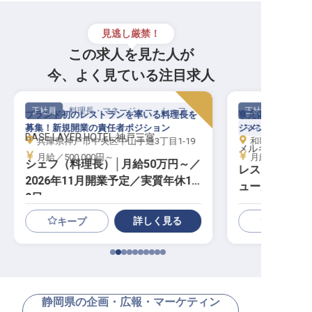
見逃し厳禁！
この求人を見た人が
今、よく見ている注目求人
正社員
料理長・マネージャー・シェフ
正社員
ブランド初のレストランを率いる料理長を
寮完備で安心のス
募集！新規開業の責任者ポジション
ジメント力を発揮
マネージャー・支
BASE LAYER HOTEL 神戸三宮
兵庫県神戸市中央区中山手通3丁目1-19
和歌山県東牟婁郡
メルキュール和
月給／500,000円～
月給／352,00
シェフ（料理長）│月給50万円～／
レストランマ
2026年11月開業予定／実質年休11
ュール和歌山
2日
詳しく見る
キープ
静岡県の企画・広報・マーケティン