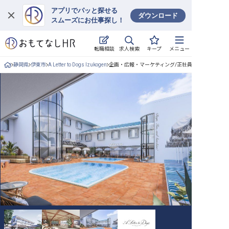
アプリでパッと探せる
ダウンロード
スムーズにお仕事探し！
ログイン
求人検索
転職相談
キープ
メニュー
求人・施設を探す
静岡県
伊東市
A Letter to Dogs Izukogen
企画・広報・マーケティング/正社員の求人詳細
キープした求人
就職・転職 合同説明会
おもてなしHRについて
ご利用の流れ
よくある質問
ホテル・宿泊業界情報コラム