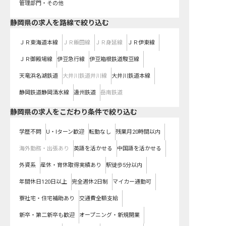
管理部門・その他
静岡県
の求人を路線で絞り込む
ＪＲ東海道本線
ＪＲ飯田線
ＪＲ身延線
ＪＲ伊東線
ＪＲ御殿場線
伊豆急行線
伊豆箱根鉄道駿豆線
天竜浜名湖鉄道
大井川鉄道井川線
大井川鉄道本線
静岡鉄道静岡清水線
遠州鉄道
岳南鉄道
静岡県の求人をこだわり条件で絞り込む
学歴不問
U・Iターン歓迎
転勤なし
残業月20時間以内
海外勤務・出張あり
英語を活かせる
中国語を活かせる
外資系
産休・育休取得実績あり
駅徒歩5分以内
年間休日120日以上
完全週休2日制
マイカー通勤可
寮社宅・住宅補助あり
交通費全額支給
新卒・第二新卒も歓迎
オープニング・新規開業