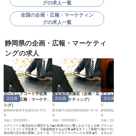
グの求人一覧
全国の企画・広報・マーケティン
グの求人一覧
静岡県の企画・広報・マーケティ
ングの求人
ガーランドコート宇佐美
株式会社坐漁荘
（
企画・広
グランビュー熱海
正社員
正社員
正社員
（
企画・広報・マーケティ
報・マーケティング
）
広報・マーケティ
ング
）
静岡県伊東市宇佐美3226−313
東京都千代田区神田須田町1-5-10
静岡県熱海市咲見町8-9
月給／230,000円～
月給／300,000円～
月給／230,000円～
ユアリゾート株式会社が運営するガ
■お客様の心に響くおもてなしを創
グランビュー熱海で、不
ーランドコート宇佐美で、不動産開
造するお仕事 ■東京オフィス勤務で
画のプロとしての第一歩
発企画の正社員を募集します！月給
ワークライフバランスも充実 ■月給
ませんか？ユアリゾート