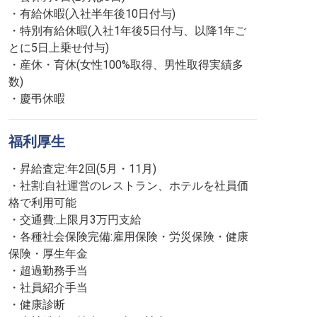
・有給休暇(入社半年後10日付与)
・特別有給休暇(入社1年後5日付与、以降1年ご
とに5日上乗せ付与)
・産休・育休(女性100%取得、男性取得実績多
数)
・慶弔休暇
福利厚生
・昇給査定:年2回(5月・11月)
・社割:自社運営のレストラン、ホテルを社員価
格で利用可能
・交通費:上限月3万円支給
・各種社会保険完備:雇用保険・労災保険・健康
保険・厚生年金
・超過勤務手当
・社員紹介手当
・健康診断