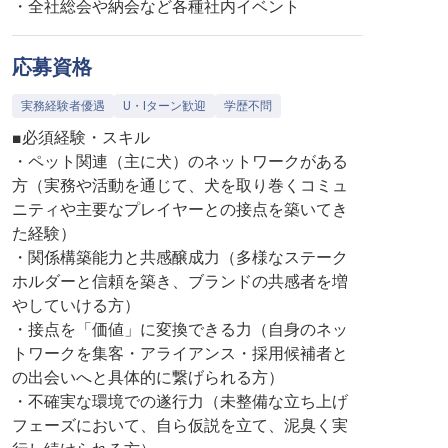
・全社総会や納会など各種社内イベント
応募資格
実務経験者優遇
U・Iターン歓迎
学歴不問
■必須経験・スキル
・ペット関連（主に犬）のネットワークがある
方（実務や活動を通じて、犬を取り巻くコミュ
ニティや主要なプレイヤーとの接点を築いてき
た経験）
・関係構築能力と共感醸成力（多様なステーク
ホルダーと信頼を築き、ブランドの共感者を増
やしていける方）
・接点を「価値」に変換できる力（自身のネッ
トワークを集客・アライアンス・採用候補者と
の出会いへと具体的に繋げられる方）
・不確実な環境での遂行力（未整備な立ち上げ
フェーズにおいて、自ら仮説を立て、泥臭く実