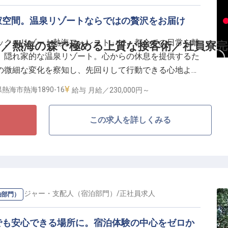
務や予約管理の専門スキルを磨き、充実した昇給・昇格
速させてください。
寂空間。温泉リゾートならではの贅沢をお届け
ックスリゾート熱海フォレスト」は、都会での日常を離
～／熱海の森で極める上質な接客術／社員寮完
、隠れ家的な温泉リゾート。心からの休息を提供するた
の微細な変化を察知し、先回りして行動できる心地よい
す。
熱海市熱海1890-16
給与
月給／230,000円～
この求人を詳しくみる
休暇あり、連休相談もOK
活費を大幅に削減
ルなどの設備も充実している当ホテル。今回の募集で
丁寧な言葉選びでお客様を魅了したい方を求めていま
の
マネージャー・支配人（宿泊部門）
/
正社員
求人
泊部門）
心と向上心があれば、一流のホスピタリティスキルをモ
でも安心できる場所に。宿泊体験の中心をゼロか