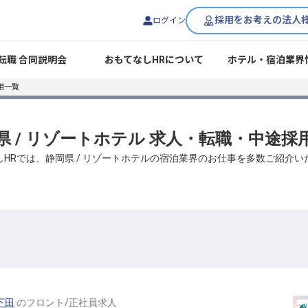
採用をお考えの法人
ログイン
転職 合同説明会
おもてなしHRについて
ホテル・宿泊業界
用一覧
県 / リゾートホテル 求人・転職・中途採
しHRでは、静岡県 / リゾートホテルの宿泊業界のお仕事を多数ご紹介い
下田
の
フロント
/
正社員
求人