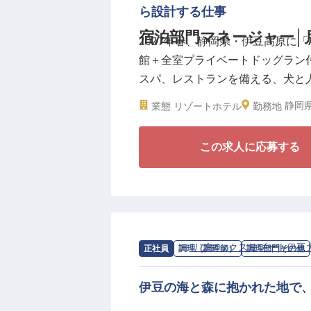
ら設計する仕事
月給25万円以上に加えて賞与年2
宿泊部門マネージャー│月
2027年春、静岡県・伊豆高原に「A Le
付きの寮（無料）も完備している
館＋全室プライベートドッグラン
す。歴史長く、美食と温泉を堪能
スパ、レストランを備える、犬と
に入れませんか。
門マネージャーは、フロント・予
静岡県
業態
リゾートホテル
勤務地
チームマネジメントを担う、ホテ
この求人に応募する
＼宿泊体験の中心から、ブランド
■月給35万円〜／年間休日・休暇11
■フロント、予約、客室、清掃、
■OTA管理・売上・原価管理に踏
■産休・育休取得実績多数(女性10
求人情報：
リブマックスリゾート伊豆
正社員
調理（調理師）
調理部門その他
A Letter to Dogsにお
じめて訪れる場所で、飼い主様と
伊豆の海と森に抱かれた地で
着時の受け入れ、客室での過ごし