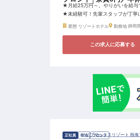
★月給25万円～。やりがいを給与
は120日とトップクラスの水準を
★未経験可！先輩スタッフが丁寧
けます。接客の基本からホテル経
★年間休日120日。リフレッシュ
制度の中でプロの道を目指しませ
静岡県
業態
リゾートホテル
勤務地
＜相模湾を見下ろす絶好のロケー
この求人に応募する
全室露天風呂付きの客室や、南国
ンなど、非日常的な空間でお客様
れるこの場所で、おもてなしのプ
＜大手グループならではの働きや
1998年の不動産仲介業から始ま
域で躍進を続ける「株式会社リブ
への還元に妥協はありません。
具体的には、寮費が無料（水道・
時間を十分に持てる年間休日120
求人情報：
リブマックスリゾート 熱海
正社員
宿泊
フロント