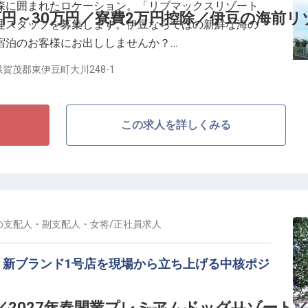
森に囲まれたロケーション。「リブマックスリゾート
の仕組みとして整えていただきます。社割(自社運営レ
万円～30万円／寮費2万円控除／伊豆の海前リ
理スタッフを募集します。伊豆ならではの新鮮な海の
円まで支給。
宿泊のお客様にお出ししませんか？
賀茂郡東伊豆町大川248-1
みからスタートし、副料理長・料理長候補までステップ
。経験豊富な方は、ご経験に応じてポジション・待遇を
この求人を詳しくみる
／
スキルに応じて相談可
の
支配人・副支配人・女将
/
正社員
求人
としても歓迎
。新ブランド1号店を現場から立ち上げる中核ポジ
を追求したサポート体制》
今ではホテルやマンション、飲食と幅広く事業を展開し
。安定基盤をもつ当社ならではの好待遇をご用意してい
／2027年春開業プレミアムドッグリゾート／