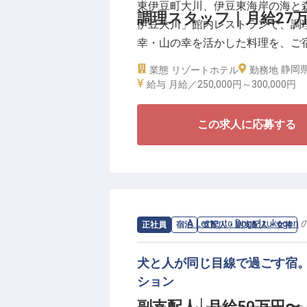
東伊豆町大川、伊豆東海岸の海と
とって心地よい宿泊体験を、現場
調理スタッフ｜月給27
伊豆大川」館内レストランで、調
ストラン・ホテル)、交通費月3万
幸・山の幸を活かした料理を、ご
静岡県
業態
リゾートホテル
勤務地
調理補助としての食器洗いや仕込
給与
月給／250,000円～
300,000円
アップできるキャリアパスを用意
柔軟にご相談可能です。
この求人に応募する
＼魅力的な待遇が盛りだくさん！
■寮費2万円控除。U・Iターン歓迎
■月給27万円～30万円。経験・
■まかないあり！マイカー通勤OK
求人情報：
A Letter to Dogs Izukogen
正社員
宿泊
支配人・副支配人・女将
■経験者は副料理長・料理長候補
犬と人が同じ目線で過ごす宿
《安定企業ならでは！働きやすさ
ション
1998年に不動産仲介から始め、
ている「リブマックスグループ」
副支配人│月給50万円〜