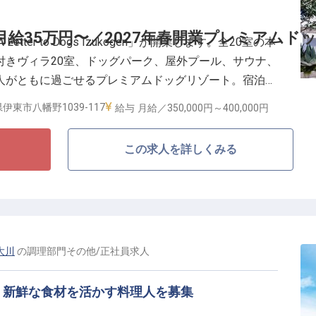
回、日々の努力を正当に評価します。また、家具・家電
給35万円〜／2027年春開業プレミアムドッ
tter to Dogs Izukogen」が開業します。全20室の本
ため、県外から移住してキャリアを築きたい方も歓迎で
付きヴィラ20室、ドッグパーク、屋外プール、サウナ、
できる観光地で、プロフェッショナルとしての自信を手
人がともに過ごせるプレミアムドッグリゾート。宿泊部
約管理を中心に、宿泊体験全体のオペレーション構築と
伊東市八幡野1039-117
給与
月給／350,000円～
400,000円
ルの最初の接点を統括するポジションです。
この求人を詳しくみる
の印象をつくる／
2日(月9日休み)／賃金更改年2回(5月・11月)
館内連携を一気通貫で立ち上げ
み込んだ運営に関われる
0%取得、男性取得実績多数)
大川
の
調理部門その他
/
正社員
求人
ける宿泊部門は、単にお客様をお迎えする役割ではありません。は
愛犬が安心して過ごせるよう、滞在前のやりとりから到
、新鮮な食材を活かす料理人を募集
方、滞在中の小さな不安への対応まで、犬と人の双方に