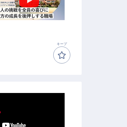
プ
キープ