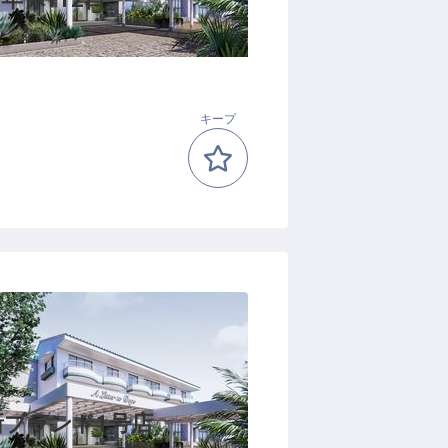
キープ
新ブランド1号店