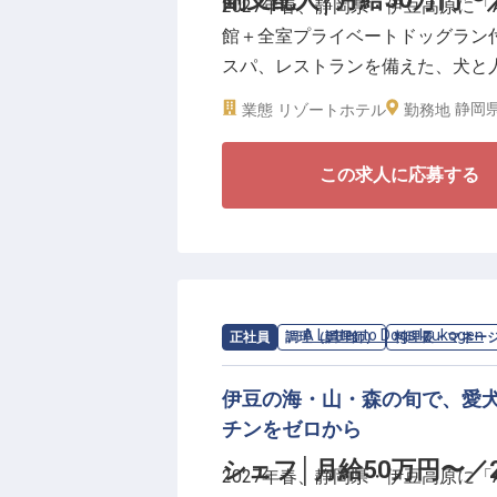
2027年春、静岡県・伊豆高原に「A Le
ます。社員寮は2万円控除（水道
館＋全室プライベートドッグラン
力を入れているため、心にゆとり
スパ、レストランを備えた、犬と
を身に付けて、充実した昇給・昇
人は、総支配人と連携しながら、
静岡県
業態
リゾートホテル
勤務地
で、ホテル全体の運営を現場から
この求人に応募する
＼A Letter to Dogs ブラン
■開業準備フェーズから参画し、
る
■月給50万円〜、年間休日・休暇11
■館内導線・接客基準・チーム動
■産休・育休取得実績多数(女性10
求人情報：
A Letter to Dogs Izukogen
正社員
調理（調理師）
料理長・マネー
宿泊部門だけでなく、フロント、
伊豆の海・山・森の旬で、愛
ンツ全体を見渡しながら、犬と人
チンをゼロから
て整えていただきます。決まった
シェフ│月給50万円〜
2027年春、静岡県・伊豆高原に「A Le
判断や行動がこのホテルの文化や