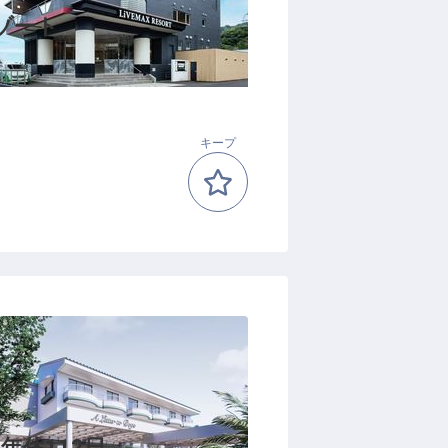
ゾート
キープ
年休112日