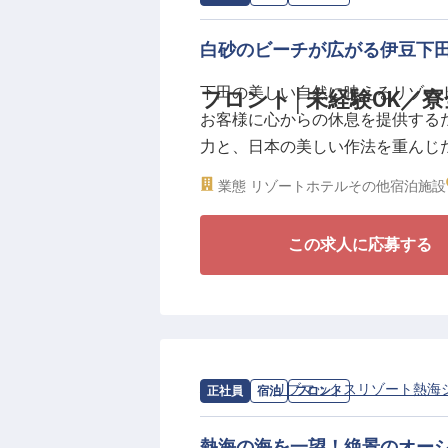
白砂のビーチが広がる伊豆下
下田の美しい自然に映えるリゾー
フロント│未経験OK／寮
お客様に心からの休息を提供する
力と、日本の美しい作法を重んじ
業態
リゾートホテル
その他宿泊施設
単なるマニュアル対応ではなく、
行動する。未経験の方でも、相手
この求人に応募する
にできる場所。南国情緒あふれる
◎新卒・未経験OK。ポテンシャル
◎社員寮完備！寮費はなんと全額
◎年休120日、産休・育休実績も
◎月給25万円以上！賞与年2回で
求人情報：
リブマックスリゾート熱海
正社員
宿泊
フロント
安定基盤のリブマックスリゾート
熱海の海を一望！絶景のオー