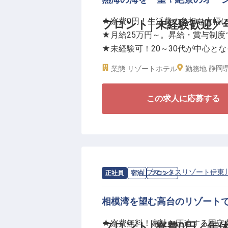
方が可能です。月給25万円スタ
★寮費0円！生活費の負担を大幅
フロント│未経験歓迎／
らの移住も大歓迎。充実した福利
★月給25万円～。昇給・賞与制度
求し、自らの市場価値を高めてい
★未経験可！20～30代が中心と
★年間休日120日。私生活も大切
静岡県
業態
リゾートホテル
勤務地
＜熱海の青く輝く海と空が目の前
この求人に応募する
全室露天風呂付き、モダンで洗練
色を堪能できます。屋上の展望露
提供するレストランなど、至高の
＜安定基盤があるからこその充実
1998年の創業以来、不動産業か
求人情報：
リブマックスリゾート伊東
正社員
宿泊
フロント
「株式会社リブマックス」。揺る
えています。
相模湾を望む高台のリゾート
★寮費無料！家計を圧迫する固定
フロント│寮費0円／年休
生活を支える住居については、会