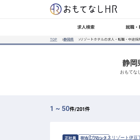
就職・
求人検索
TOP
静岡県
リゾートホテルの求人・転職・中途採
静岡
おもてな
1 ~ 50
件/
201
件
求人情報：
リブマックスリゾート伊豆
正社員
宿泊
フロント