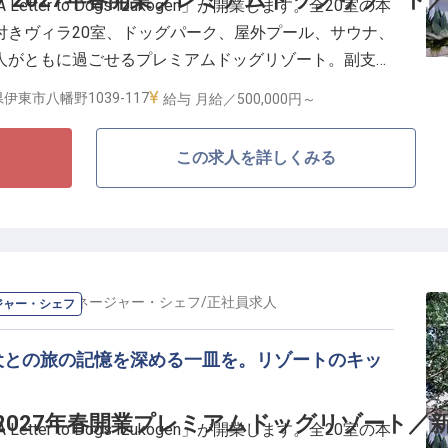
tter to Dogs Izukogen」が開業します。全20室の本
・光熱費のみ自己負担）！過度な残業を抑制する体制も
付きヴィラ20室、ドッグパーク、屋外プール、サウナ、
を持って料理と向き合うことができます。幅広いスキル
人がともに過ごせるプレミアムドッグリゾート。副支配
格・キャリアアップ制度で思う存分成長してください！
開業準備からオペレーション構築、サービス品質向上ま
伊東市八幡野1039-117
給与
月給／500,000円～
支える中核ポジションです。
この求人を詳しくみる
ド1拠点目、現場の中核を担う／
プレイングマネージャーとしてサービスとチームをつく
2日(月9日休み)
線まで、自分たちで仕組みを育てていける環境
0%取得、男性取得実績多数)
の
料理長・マネージャー・シェフ
/
正社員
求人
ジャー・シェフ
予約、レストラン、ドッグパーク、スパなど館内コンテ
犬との旅の記憶を深める一皿を。リゾートのキッ
の双方にとって心地よい滞在体験を、現場の仕組みとし
運営に入るのではなく、開業期だからこそ、自分たちの
／2027年春開業プレミアムドッグリゾート／
tter to Dogs Izukogen」が開業します。全20室の本
サービス基準になっていく。社割(自社運営レストラ