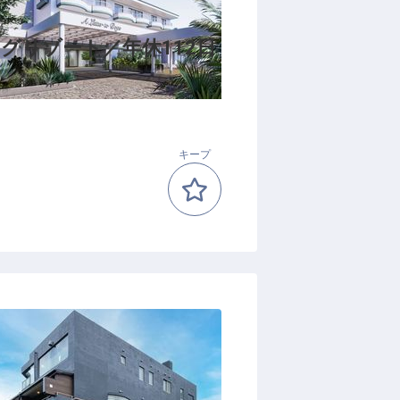
グリゾート／年休112日
キープ