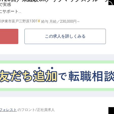
で実感
誇り、私生活を大切にしながら心身にゆとりを持って働
にサポート
営の一端まで多岐にわたる経験を積み、整備された評価
しながら活躍
んか。
伊東市富戸三野原1301
給与
月給／230,000円～
ションに位置する「リブマックスリゾート伊東川奈」＞
この求人を詳しくみる
リゾートを彷彿とさせるプール、開放感溢れるレストラ
に喜びを提供しています。海と山の両方の魅力を感じら
ロを目指しませんか？
すさを追求＞
り、現在はリゾート運営やマンション事業など幅広い領
マックス」。盤石な組織体制があるからこそ、スタッフ
光熱費のみ自己負担）になる住居支援や、リフレッシュ
日の確保など様々。20代から30代の若手が主役となって
フォレスト
の
フロント
/
正社員
求人