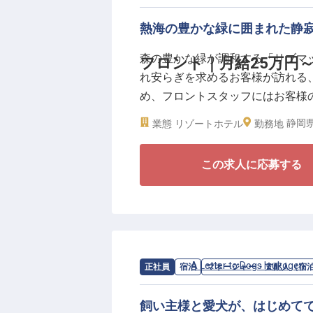
活躍するこの場所で、フロント実
システムを通じて自身の成長を加
熱海の豊かな緑に囲まれた静
森の豊かな緑が調和する「リブマ
フロント｜月給25万円
れ安らぎを求めるお客様が訪れる
め、フロントスタッフにはお客様
接客スキルを習得していただきま
静岡県
業態
リゾートホテル
勤務地
◎経験不問！経験者は優遇します
この求人に応募する
◎年間休日120日！リフレッシュ
◎月給25万円スタートの安定性
◎社員寮なんと全額会社負担！生
温かさ満点の客室や屋内温水プー
は、日本の美しい作法を重んじ、
求人情報：
A Letter to Dogs Izukogen
正社員
宿泊
マネージャー・支配人（宿
す。未経験の方でも、相手を敬う
ノにできる環境です。
飼い主様と愛犬が、はじめて