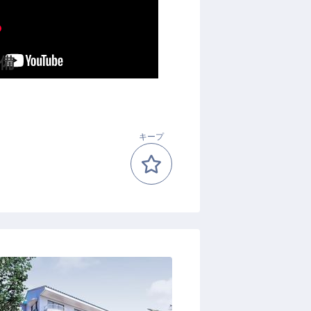
備
キープ