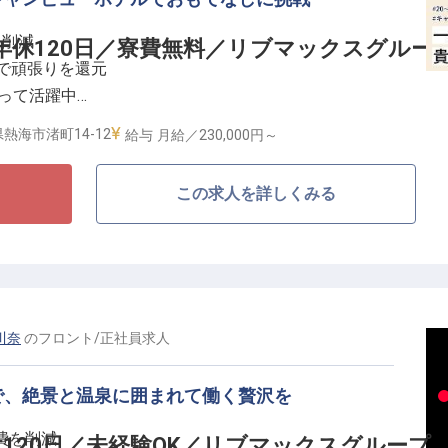
ートに加え、家具・家電付きの寮を完備しており、遠方か
に削減
年休120日／寮費無料／リブマックスグルー
厚生のもと、プロフェッショナルとしての介在価値を追
で頑張りを還元
ける環境をご用意しています。
なって活躍中
にできる環境
熱海市渚町14-12
給与
月給／230,000円～
に広がる「リブマックスリゾート熱海シーフロント」＞
この求人を詳しくみる
されたデザインの客室からは、熱海ならではの美しい景
天風呂やプール、地元産の新鮮な食材を使用した料理を
寛ぎ空間でお客様をお迎えしています。
した支援体制＞
らホテル、飲食まで多彩なビジネスを全国で展開する
川奈
の
フロント
/
正社員
求人
ぎない基盤を武器に、働くスタッフへ手厚い優遇策を整
で、絶景と温泉に囲まれて働く贅沢を
費を削減
120日／未経験OK／リブマックスグループ
社が寮費を全額負担（光熱費等除く）。さらに年間休日