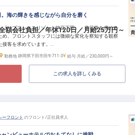
田。海の輝きを感じながら自分を磨く
ト「リブマックスリゾート伊豆下田」。非日常を求める
全額会社負担／年休120日／月給25万円～
ため、フロントスタッフには微細な変化を察知する観察
た接客を求めています。
静岡県下田市田牛711-3
給与
月給／230,000円～
勤務地
お客様の表情や所作からニーズを汲み取り、先回りして
を敬う心と強い向上心があれば一流のおもてなしをモノ
この求人を詳しくみる
舞台で、おもてなしのプロとして輝きませんか。
重視の採用
会社負担
あり。
将来も安心
シーフロント
の
フロント
/
正社員
求人
だからこそ、ライフステージの変遷に沿った柔軟な働き
シャンビューホテルでおもてなしに挑戦