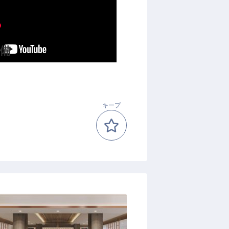
備
キープ