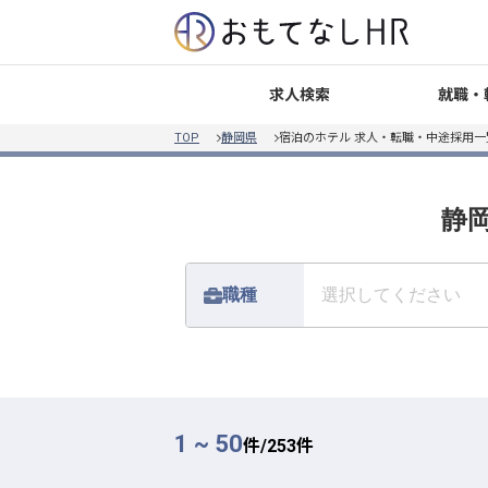
就職・
求人検索
TOP
静岡県
宿泊のホテル 求人・転職・中途採用一
静岡
職種
選択してください
1 ~ 50
件/
253
件