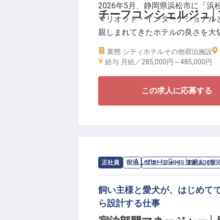
2026年5月、静岡県浜松市に「
リブランドという大きく、新たな
チーフコンシェルジュ│
マリオット・インターナショナル
う。
親しまれてきたホテルの良さを大
あなたのホスピタリティを存分に
ーバルホテルブランドへと生まれ
業態
シティホテル
その他宿泊施設
給与
月給／285,000円～
485,000円
新ブランドのもと、チーフコンシ
国内外から浜松を訪れるお客様の
この求人に応募する
す。
浜松の歴史や文化、食の魅力に触
環境です。
また、チーフコンシェルジュとし
トなど幅広い業務を担当していた
求人情報：
A Letter to Dogs Izukogen
正社員
宿泊
マネージャー・支配人（宿
私たちが大切にしているのは、「
飼い主様と愛犬が、はじめて
リブランドに伴い、効果的で持続
ら設計する仕事
リブランドという大きく、新たな
う。