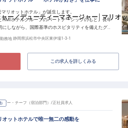
浜松マリオットホテル」が誕生します。
回、日々の努力を正当に評価します。また、家具・家電
ャー／デューティーマネージャー│マリオ
とHMIホテルグループのパートナーシップのもと、長年
ため、県外から移住してキャリアを築きたい方も歓迎で
切にしながら、国際基準のホスピタリティを備えたグロ
できる観光地で、プロフェッショナルとしての自信を手
変わります。
静岡県浜松市中央区東伊場1-3-1
勤務地
スマネージャー／デューティーマネージャーを募集いた
この求人を詳しくみる
オペレーション体制の強化を進めています。
トやロイヤリティメンバーの対応、サービスクオリティ
ントロール、各部門のコミュニケーションの強化を担っ
体のオペレーションをマネジメントしていただくポジシ
ーダー・チーフ（宿泊部門）
/
正社員
求人
門）
マリオットホテルで唯一無二の感動を
ホテルの仕事が好き」という気持ちです。
可能な運営体制の構築も視野に入れています。