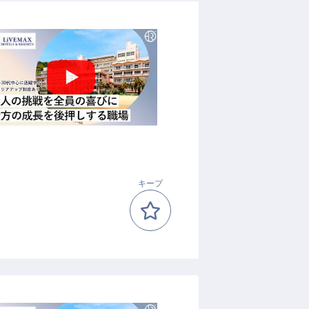
プ
キープ