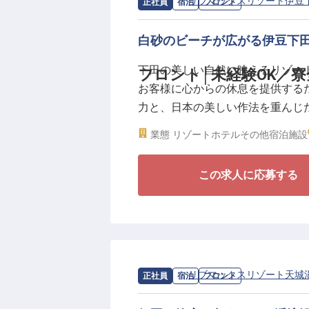
1998年の創業以来、不動産業か
求人情報：
リブマックスリゾート伊豆
正社員
宿泊
フロント
「株式会社リブマックス」。揺る
えています。
白砂のビーチが広がる伊豆下
下田の美しい自然に映えるリゾー
フロント│未経験OK／寮
生活を支える住居については、会
お客様に心からの休息を提供する
は120日とトップクラスの水準を
力と、日本の美しい作法を重んじ
けます。接客の基本からホテル経
制度の中でプロの道を目指しませ
業態
リゾートホテル
その他宿泊施設
単なるマニュアル対応ではなく、
行動する。未経験の方でも、相手
この求人に応募する
にできる場所。南国情緒あふれる
◎新卒・未経験OK。ポテンシャル
◎社員寮完備！寮費はなんと全額
◎年休120日、産休・育休実績も
◎月給25万円以上！賞与年2回で
求人情報：
リブマックスリゾート天城
正社員
宿泊
フロント