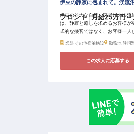
安定基盤のリブマックスリゾート
伊豆の静寂に包まれて。渓流
方が可能です。月給25万円スタ
伊豆の雄大な自然、狩野川の渓流
フロント│月給25万円～
らの移住も大歓迎。充実した福利
は、静寂と癒しを求めるお客様が
求し、自らの市場価値を高めてい
式的な接客ではなく、お客様一人
ことです。
静岡県
業態
その他宿泊施設
勤務地
天城の豊かな緑に包まれながら、
この求人に応募する
魅了する。そんな一生モノの接客
を実感できる環境で自身の可能性
――業界屈指の待遇・制度――
◎未経験OK！充実の研修制度で安
◎寮全額会社負担！光熱費以外の
◎年間休日120日！オンオフのメ
◎月給25万円以上の安定収入＋昇