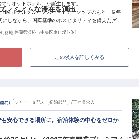
浜松マリオットホテル」が誕生します。
スタートにおいて、一緒にホテルを創っていきましょ
プレミアムな滞在を演出
とHMIホテルグループのパートナーシップのもと、長年
切にしながら、国際基準のホスピタリティを備えたグロ
発揮してください。
変わります。
静岡県浜松市中央区東伊場1-3-1
勤務地
ェルジュを募集いたします。
ニーズを把握し、お客様に合った提案をしていただきま
この求人を詳しくみる
れながら、プロフェッショナルとしてキャリアを築ける
て、オペレーションのリードや改善、チームマネジメン
だきます。
の
マネージャー・支配人（宿泊部門）
/
正社員
求人
泊部門）
ホテルの仕事が好き」という気持ちです。
でも安心できる場所に。宿泊体験の中心をゼロか
可能な運営体制の構築も視野に入れています。
スタートにおいて、一緒にホテルを創っていきましょ