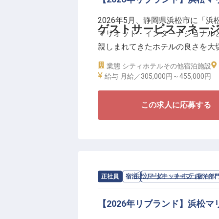
2026年5月、静岡県浜松市に「
月給25万円以上に加えて賞与年2
ゲストサービスマネージ
マリオット・インターナショナル
付きの寮（無料）も完備している
親しまれてきたホテルの良さを大
す。歴史長く、美食と温泉を堪能
ーバルホテルブランドへと生まれ
に入れませんか。
業態
シティホテル
その他宿泊施設
給与
月給／305,000円～
455,000円
新ブランドのもと、ゲストサービ
します。
この求人に応募する
ブランドスタンダードを基準に、
宿泊部門の中核として、VIPゲス
マネジメント、オペレーションコ
ていただきます。
リーダーシップにより、ホテル全
求人情報：
浜松マリオットホテル
の
リ
正社員
宿泊
リーダー・チーフ（宿泊部
ョンです。
【2026年リブランド】浜松
私たちが大切にしているのは、「
リブランドに伴い、効果的で持続