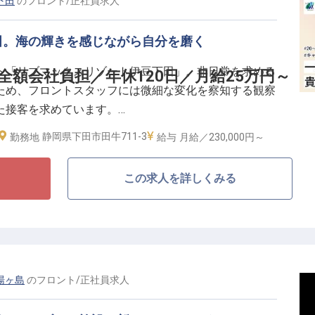
らホテル、飲食まで多彩なビジネスを全国で展開する
下田
の
フロント
/
正社員
求人
ぎない基盤を武器に、働くスタッフへ手厚い優遇策を整
田。海の輝きを感じながら自分を磨く
ト「リブマックスリゾート伊豆下田」。非日常を求める
全額会社負担／年休120日／月給25万円～
社が寮費を全額負担（光熱費等除く）。さらに年間休日
ため、フロントスタッフには微細な変化を察知する観察
誇り、私生活を大切にしながら心身にゆとりを持って働
た接客を求めています。
営の一端まで多岐にわたる経験を積み、整備された評価
んか。
静岡県下田市田牛711-3
給与
月給／230,000円～
勤務地
お客様の表情や所作からニーズを汲み取り、先回りして
を敬う心と強い向上心があれば一流のおもてなしをモノ
この求人を詳しくみる
舞台で、おもてなしのプロとして輝きませんか。
重視の採用
会社負担
あり。
将来も安心
湯ヶ島
の
フロント
/
正社員
求人