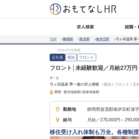
就職・
求人検索
TOP
静岡県
賀茂郡
南伊豆町
弓ヶ浜温泉 季
正社員
宿泊
フロント
フロント│未経験歓迎／月給27万円
季一遊
弓ヶ浜温泉 季一遊
の求人情報
（
宿泊
/
フロント
/
正
業態
観光地旅館/温泉地旅館
勤務地
静岡県賀茂郡南伊豆町湊字川
給与
月給／270,000円～290,0
移住受け入れ体制も万全。各種制度