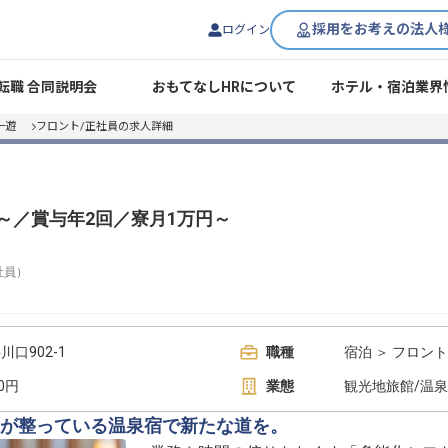
採用をお考えの法人
ログイン
転職 合同説明会
おもてなしHRについて
ホテル・宿泊業界
一遊
フロント/正社員の求人詳細
～／賞与年2回／寮月1万円～
社員
）
口902-1
職種
宿泊 ＞ フロント
00円
業態
観光地旅館/温
が整っている温泉宿で新たな道を。