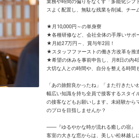
業務や時間の偏りをなくす「多能化シフ
スよく配置し、無駄な残業を削減。チー
★月10,000円～の単身寮
★各種研修など、会社全体の手厚いサポ
★月給27万円～、賞与年2回！
★スタッフファーストの働き方改革を推
★希望の休みを事前申告し、月8日の内4
大切な人との時間や、自分を整える時間
「あの旅館良かったね」「また行きたい
幅広い知識を持ち全員で接客するスタイ
の接客などもお願いします。未経験から
のプロを目指しませんか？
――『ゆるやかな時が流れる癒しの宿』
客室の大きな窓からは、美しい松林越し