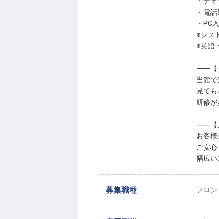
・チェ
・電話
・PC
※レス
※英語
――【
当館で
見ても
研修が
――【
お客様
ご安心
幅広い
募集職種
フロン