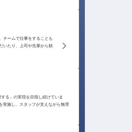
。チームで仕事をすることも
顧客満足度が高く人気の宿で働いてみ
だいたり、上司や先輩から頼
言いやすく、気軽に質問や会話が生ま
できる環境であることが自分のモチベ
献する」の実現を目指し続けていま
を実施し、スタッフが支えながら無理