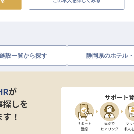
る
この求人を詳しくみる
る川根温泉に宿を構える同ホテル。雄大な大井川沿いの
境にあります。温まりやすく湯冷めしにくいとろみのあ
には、源泉かけ流しの内風呂と、人工炭酸泉の露天風呂
ったり過ごすことができます。レストランでは大井川を
ながら、優雅なひとときを堪能できます。
施設一覧から探す
静岡県のホテル・
HR
が
サポート
事探しを
ます！
サポート

電話で

マッ
登録
ヒアリング
求人