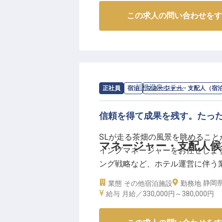
【この企業・施設について】
この求人の問い合わせをす
県内でもトップクラスの湯量を誇
自然の中に位置した、清々しい環
るお湯が特徴の川根温泉。ホテル
があり、自然の風景を目の前にゆ
一望でき、雄大な川の流れを眺め
求人情報：
川根温泉ホテル
の
マネージ
正社員
宿泊
マネージャー・支配人（宿
信頼を得て成果を残す。たっ
SLが走る茶畑の風景を眺めるこ
マネージャー・支配人候
イングマネージャーをお任せしま
ング戦略など、ホテル運営に伴う
まとめ、周囲とのコミュニケーシ
静岡県
業態
その他宿泊施設
勤務地
きます。是非、あなたの持ってい
給与
月給／330,000円～
380,000円
【この企業・施設について】