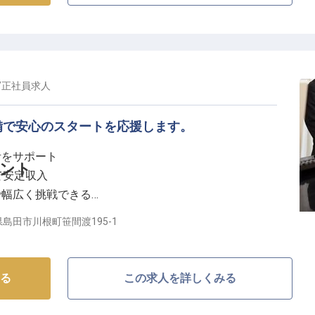
人ひとりの笑顔のために心を込めたサービスを大切にし
いおもてなしを一緒に創りませんか。あなたのサービス
体験となります。
/
正社員
求人
成長をサポート】
備で安心のスタートを応援します。
心して働ける環境を整えています。月給218,000円か
1回の昇給で、あなたの頑張りをしっかりと評価。
活をサポート
生面も充実しています。バイキングレストランでのサー
ント
回で安定収入
会いを楽しみながら、接客スキルをさらに高めていける
で幅広く挑戦できる
、キャリアアップをサポートいたします。
癒しを届けるお仕事
島田市川根町笹間渡195-1
、豊かな自然に囲まれたホテル】
根温泉ホテルは、お客様に心からの安らぎと感動をお届
る
この求人を詳しくみる
温泉と、四季折々の美しい景色が織りなす空間で、私た
い、温かいおもてなしを大切にしています。