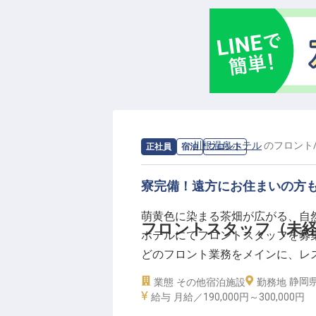
があり、自然の風景を目の前にゆ
一望でき、雄大な川の流れを眺め
求人情報：
川根温泉ホテル
の
フロント
正社員
宿泊
フロント
寮完備！遠方にお住まいの方
萌黄色に染まる茶畑が広がる、自
フロントスタッフ（未経
ホテルにてフロントスタッフを募
どのフロント業務をメインに、レ
トとレストランとでサポートし合
静岡県
業態
その他宿泊施設
勤務地
寮完備で、遠方にお住まいの方も
給与
月給／190,000円～
300,000円