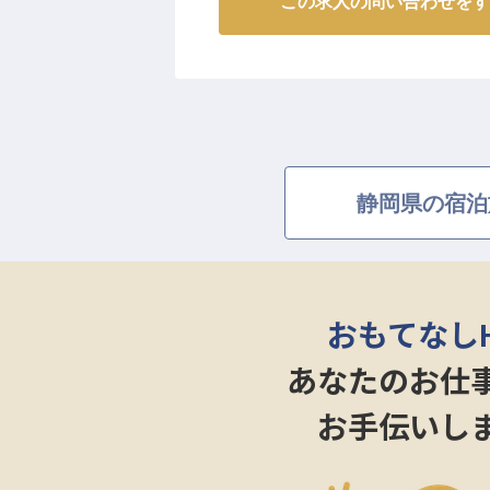
この求人の問い合わせをす
県内でもトップクラスの湯量を誇
自然の中に位置した、清々しい環
るお湯が特徴の川根温泉。ホテル
があり、自然の風景を目の前にゆ
一望でき、雄大な川の流れを眺め
静岡県の宿泊
おもてなし
あなたのお仕
お手伝いし