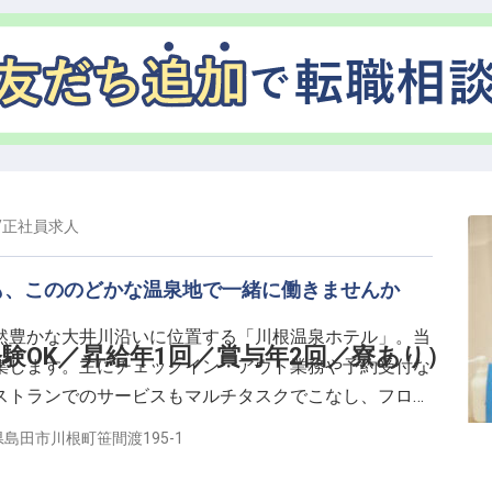
ったり過ごすことができます。レストランでは大井川を
ながら、優雅なひとときを堪能できます。
/
正社員
求人
も、こののどかな温泉地で一緒に働きませんか
然豊かな大井川沿いに位置する「川根温泉ホテル」。当
験OK／昇給年1回／賞与年2回／寮あり）
集します。主にチェックイン・アウト業務や予約受付な
ストランでのサービスもマルチタスクでこなし、フロン
う体制で、幅広くさまざまな業務に関わっていきます。
島田市川根町笹間渡195-1
安心して新生活をスタートできる環境があります。