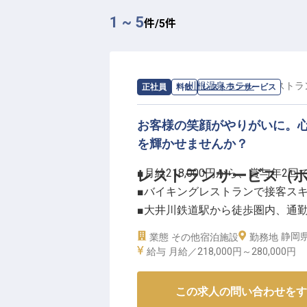
1 ~ 5
件/
5
件
求人情報：
川根温泉ホテル
の
レストラ
正社員
料飲
レストランサービス
お客様の笑顔がやりがいに。
を輝かせませんか？
■月給218,000円から、賞与年2回
レストランサービス（
■バイキングレストランで接客ス
■大井川鉄道駅から徒歩圏内、通
■昇給年1回、キャリアアップを目
静岡県
業態
その他宿泊施設
勤務地
給与
月給／218,000円～
280,000円
ーー【豊かな自然の中で、心温ま
大井川鐵道 川根温泉ホテルは、
この求人の問い合わせをす
と感動を提供するホテルです。バ