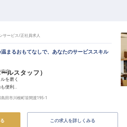
ンサービス
/
正社員
求人
心温まるおもてなしで、あなたのサービススキル
で安定
ホールスタッフ）
キルを磨く
勤も便利
指せる環境
島田市川根町笹間渡195-1
るおもてなしを】
美しい自然に囲まれたロケーションで、お客様に癒やし
る
この求人を詳しくみる
イキングレストランでは、和洋中からお子様向けまで幅