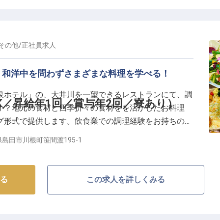
たサービスを提供し、忘れられない思い出を創り出す喜
域に根差した温かい雰囲気の中で、あなたらしいおもて
その他
/
正社員
求人
心して働ける充実の福利厚生】
、和洋中を問わずさまざまな料理を学べる！
まらず、レストラン部門との連携を通じて幅広い経験を
サービススキルを磨きながら、これまでの経験や挑戦し
泉ホテル」の、大井川を一望できるレストランにて、調
全体を担うマネジメントポジションへのステップアップ
K／昇給年1回／賞与年2回／寮あり）
か？地元の食材と四季折々の食材をを活かしたお料理
グ形式で提供します。飲食業での調理経験をお持ちの
制度やマイカー通勤も可能で、長く安心して働ける環境
迎です。調理経験がある方は、その経験を活かすことが
島田市川根町笹間渡195-1
サポートし、キャリアアップを応援する温かい職場で
ので、新生活を安心してスタートすることができます。
る
この求人を詳しくみる
る川根温泉に宿を構える同ホテル。雄大な大井川沿いの
境にあります。温まりやすく湯冷めしにくいとろみのあ
には、源泉かけ流しの内風呂と、人工炭酸泉の露天風呂