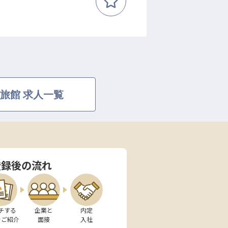
旅館 求人一覧
登録後の流れ
チする

企業と

内定

をご紹介
面接
入社