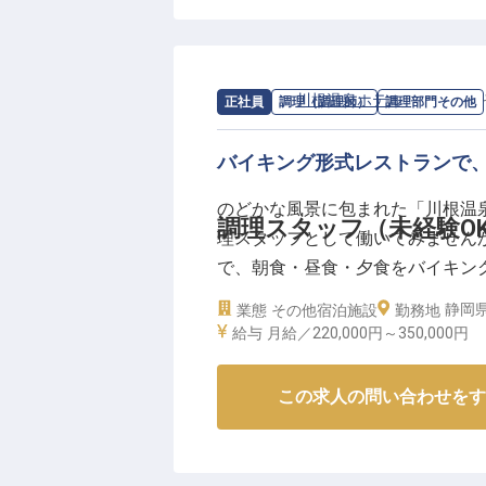
お客様の笑顔のために、心を込め
びを共に分かち合いませんか。地
なしを追求できる環境です。
求人情報：
川根温泉ホテル
の
調理部門
正社員
調理（調理師）
調理部門その他
ーー【成長を応援する環境と、安
バイキング形式レストランで
当ホテルでは、フロント業務に留
積むことができます。お客様への
のどかな風景に包まれた「川根温
たい分野に応じて、ホテルの運営
調理スタッフ（未経験O
理スタッフとして働いてみません
も可能です。
で、朝食・昼食・夕食をバイキン
社会保険完備はもちろん、退職金
方、調理師免許をお持ちの方は歓
静岡県
業態
その他宿泊施設
が整っています。あなたの成長を
勤務地
できます。また寮を完備している
給与
月給／220,000円～
350,000円
す。
※2026年04月10日時点の情報です
【この企業・施設について】
この求人の問い合わせをす
県内でもトップクラスの湯量を誇
自然の中に位置した、清々しい環
るお湯が特徴の川根温泉。ホテル