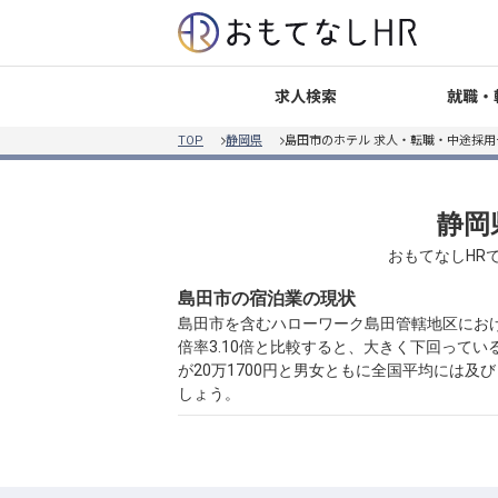
就職・
求人検索
TOP
静岡県
島田市のホテル 求人・転職・中途採用
静岡
おもてなしHR
島田市の宿泊業の現状
島田市を含むハローワーク島田管轄地区における
倍率3.10倍と比較すると、大きく下回ってい
が20万1700円と男女ともに全国平均には
しょう。