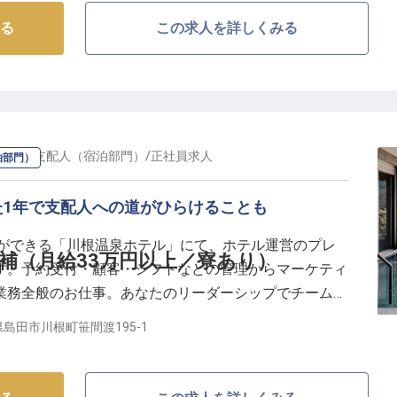
る
この求人を詳しくみる
る川根温泉に宿を構える同ホテル。雄大な大井川沿いの
境にあります。温まりやすく湯冷めしにくいとろみのあ
には、源泉かけ流しの内風呂と、人工炭酸泉の露天風呂
ったり過ごすことができます。レストランでは大井川を
ながら、優雅なひとときを堪能できます。
ャー・支配人（宿泊部門）
/
正社員
求人
泊部門）
た1年で支配人への道がひらけることも
とができる「川根温泉ホテル」にて、ホテル運営のプレ
補（月給33万円以上／寮あり）
す。予約受付・顧客・シフトなどの管理からマーケティ
業務全般のお仕事。あなたのリーダーシップでチームを
ョンで信頼を築いてゆけば、支配人への道も早く到達で
島田市川根町笹間渡195-1
るその経験を活かしていただければと思います。