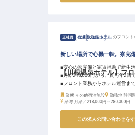
広いお料理をご用意し、お客様一
ています。
お客様の旅の思い出を彩る、温か
が、お客様にとって忘れられない
求人情報：
川根温泉ホテル
の
フロント
正社員
宿泊
フロント
ーー【安定した環境で、あなたの
新しい場所で心機一転。寮完
当ホテルでは、正社員として長く安
らスタートし、年2回の賞与や年
■安心の寮完備と家賃補助で新生
社会保険も完備しており、福利厚
【川根温泉ホテル】フロ
■月給218,000円から、賞与年2
ビス業務を通じて、お客様との出
■フロント業務からホテル運営ま
環境です。あなたの成長を応援し
■自然豊かな温泉地で、お客様に
静岡県
業態
その他宿泊施設
※2026年01月06日時点の情報です
勤務地
給与
月給／218,000円～
280,000円
ーー【心温まるおもてなしを育む
大井川の豊かな自然に抱かれた川
この求人の問い合わせをす
けする場所です。源泉かけ流しの
ちは一人ひとりのお客様に寄り添