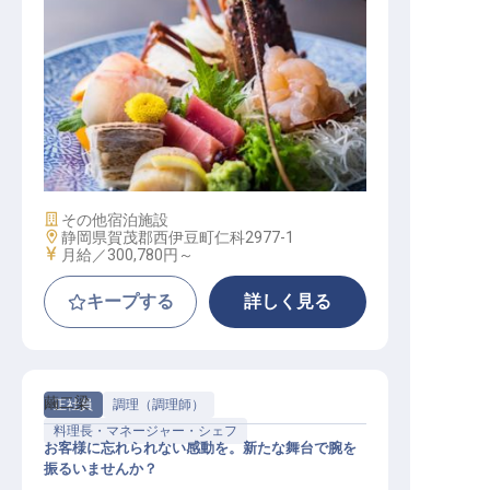
転職サポートに申し込む
無料
採用をお考えの企業様へ
調理スタッフ正社員（旅館での調理
を担当/経験者）
施設業態
その他宿泊施設
勤務地
静岡県賀茂郡西伊豆町仁科2977-1
給与
月給／300,780円～
キープする
詳しく見る
繭二梁
正社員
調理（調理師）
料理長・マネージャー・シェフ
お客様に忘れられない感動を。新たな舞台で腕を
振るいませんか？