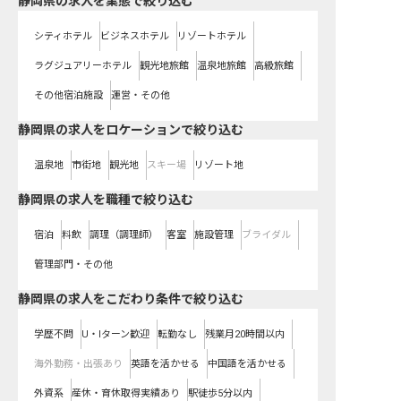
静岡県の求人を業態で絞り込む
シティホテル
ビジネスホテル
リゾートホテル
ラグジュアリーホテル
観光地旅館
温泉地旅館
高級旅館
その他宿泊施設
運営・その他
静岡県の求人をロケーションで絞り込む
温泉地
市街地
観光地
スキー場
リゾート地
静岡県の求人を職種で絞り込む
宿泊
料飲
調理（調理師）
客室
施設管理
ブライダル
管理部門・その他
静岡県の求人をこだわり条件で絞り込む
学歴不問
U・Iターン歓迎
転勤なし
残業月20時間以内
海外勤務・出張あり
英語を活かせる
中国語を活かせる
外資系
産休・育休取得実績あり
駅徒歩5分以内