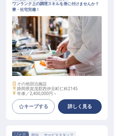
ワンランク上の調理スキルを身に付けませんか？
寮・社宅完備！
料理長・マネージャー・シェフ / 正
社員
施設業態
その他宿泊施設
勤務地
静岡県賀茂郡西伊豆町仁科2145
給与
年俸／2,400,000円～
キープする
詳しく見る
Il Azzurri
正社員
宿泊
サービススタッフ