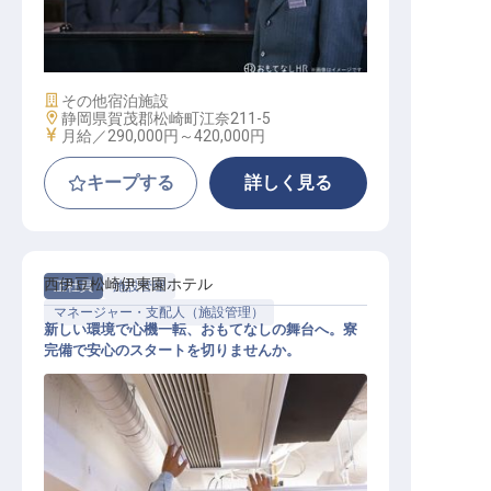
支配人候補
施設業態
その他宿泊施設
勤務地
静岡県賀茂郡松崎町江奈211-5
給与
月給／290,000円～
420,000円
キープする
詳しく見る
西伊豆松崎伊東園ホテル
正社員
施設管理
マネージャー・支配人（施設管理）
新しい環境で心機一転、おもてなしの舞台へ。寮
完備で安心のスタートを切りませんか。