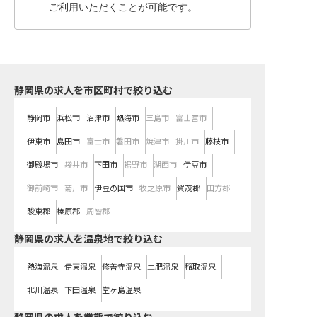
ご利用いただくことが可能です。
静岡県の求人を市区町村で絞り込む
静岡市
浜松市
沼津市
熱海市
三島市
富士宮市
伊東市
島田市
富士市
磐田市
焼津市
掛川市
藤枝市
御殿場市
袋井市
下田市
裾野市
湖西市
伊豆市
御前崎市
菊川市
伊豆の国市
牧之原市
賀茂郡
田方郡
駿東郡
榛原郡
周智郡
静岡県の求人を温泉地で絞り込む
熱海温泉
伊東温泉
修善寺温泉
土肥温泉
稲取温泉
北川温泉
下田温泉
堂ヶ島温泉