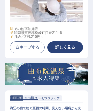
施設管理長候補
施設業態
その他宿泊施設
勤務地
静岡県賀茂郡松崎町江奈211−5
給与
月給／279,210円～
キープする
詳しく見る
堂ヶ島ニュー銀水
正社員
宿泊
サービススタッフ
海辺の宿で紡ぐ至福の時間。見えない場所から支