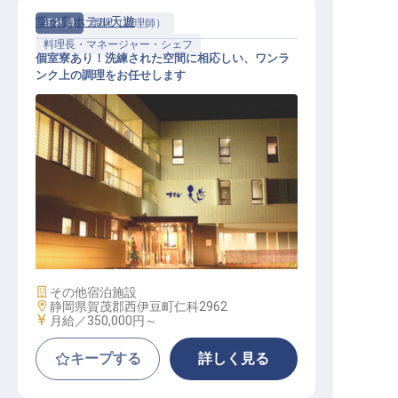
堂ヶ島ホテル天遊
正社員
調理（調理師）
料理長・マネージャー・シェフ
個室寮あり！洗練された空間に相応しい、ワンラ
ンク上の調理をお任せします
料理長候補（和食）
施設業態
その他宿泊施設
勤務地
静岡県賀茂郡西伊豆町仁科2962
給与
月給／350,000円～
キープする
詳しく見る