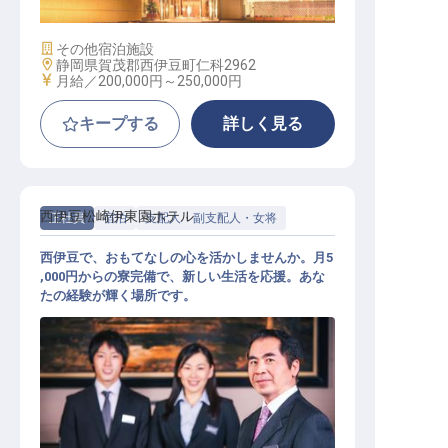
施設業態
その他宿泊施設
勤務地
静岡県賀茂郡西伊豆町仁科2962
給与
月給／200,000円～
250,000円
キープする
詳しく見る
西伊豆松崎伊東園ホテル
正社員
宿泊
支配人・副支配人・女将
西伊豆で、おもてなしの心を活かしませんか。月5
,000円からの寮完備で、新しい生活を応援。あな
たの経験が輝く場所です。