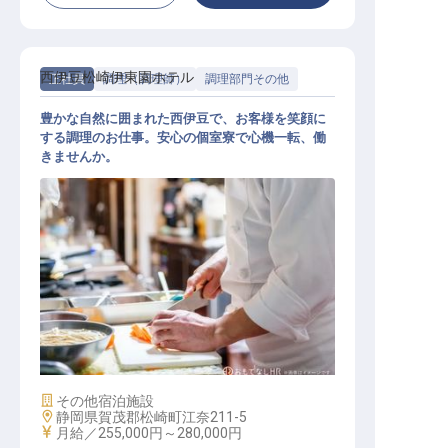
西伊豆松崎伊東園ホテル
正社員
調理（調理師）
調理部門その他
豊かな自然に囲まれた西伊豆で、お客様を笑顔に
する調理のお仕事。安心の個室寮で心機一転、働
きませんか。
調理スタッフ（一般）
施設業態
その他宿泊施設
勤務地
静岡県賀茂郡松崎町江奈211-5
給与
月給／255,000円～
280,000円