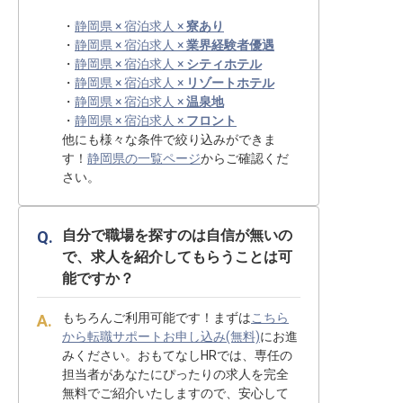
・
静岡県 × 宿泊求人 ×
寮あり
・
静岡県 × 宿泊求人 ×
業界経験者優遇
・
静岡県 × 宿泊求人 ×
シティホテル
・
静岡県 × 宿泊求人 ×
リゾートホテル
・
静岡県 × 宿泊求人 ×
温泉地
・
静岡県 × 宿泊求人 ×
フロント
他にも様々な条件で絞り込みができま
す！
静岡県の一覧ページ
からご確認くだ
さい。
自分で職場を探すのは自信が無いの
で、求人を紹介してもらうことは可
能ですか？
もちろんご利用可能です！まずは
こちら
から転職サポートお申し込み(無料)
にお進
みください。おもてなしHRでは、専任の
担当者があなたにぴったりの求人を完全
無料でご紹介いたしますので、安心して