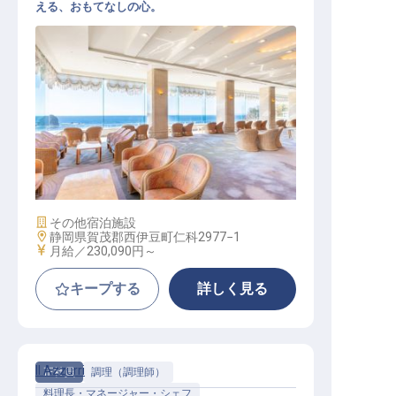
える、おもてなしの心。
バックヤードサービススタッフ
施設業態
その他宿泊施設
勤務地
静岡県賀茂郡西伊豆町仁科2977−1
給与
月給／230,090円～
キープする
詳しく見る
Il Azzurri
正社員
調理（調理師）
料理長・マネージャー・シェフ