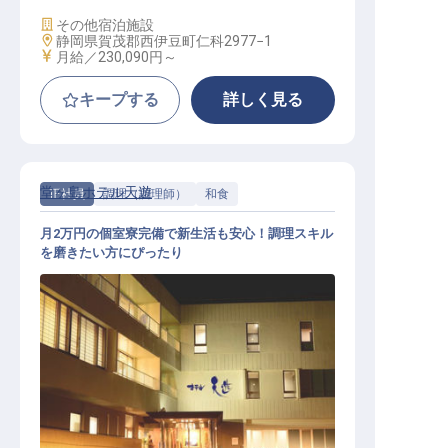
施設業態
その他宿泊施設
勤務地
静岡県賀茂郡西伊豆町仁科2977−1
給与
月給／230,090円～
キープする
詳しく見る
堂ヶ島ホテル天遊
正社員
調理（調理師）
和食
月2万円の個室寮完備で新生活も安心！調理スキル
を磨きたい方にぴったり
調理（和食）