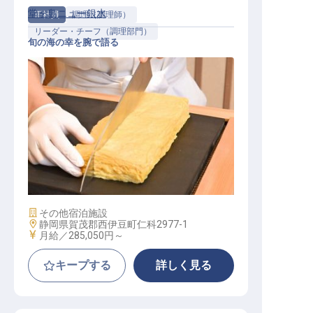
堂ヶ島ニュー銀水
正社員
調理（調理師）
リーダー・チーフ（調理部門）
旬の海の幸を腕で語る
調理スタッフ正社員（旅館での調理
を担当/経験者）
施設業態
その他宿泊施設
勤務地
静岡県賀茂郡西伊豆町仁科2977-1
給与
月給／285,050円～
キープする
詳しく見る