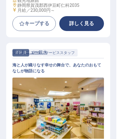
観光地旅館
勤務地
静岡県賀茂郡西伊豆町仁科2035
給与
月給／230,000円～
キープする
詳しく見る
堂ヶ島ニュー銀水
正社員
宿泊
サービススタッフ
海と人が織りなす幸せの舞台で、あなたのおもて
なしが物語になる
接客スタッフ