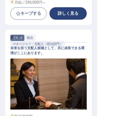
給与
月給／290,000円～
キープする
詳しく見る
繭二梁
正社員
宿泊
マネージャー・支配人（宿泊部門）
未来を担う支配人候補として、共に成長できる環
境がここにあります。
支配人候補【繭二梁】
施設業態