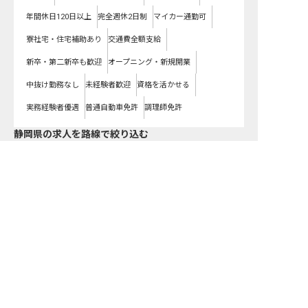
年間休日120日以上
完全週休2日制
マイカー通勤可
寮社宅・住宅補助あり
交通費全額支給
新卒・第二新卒も歓迎
オープニング・新規開業
中抜け勤務なし
未経験者歓迎
資格を活かせる
実務経験者優遇
普通自動車免許
調理師免許
静岡県
の求人を路線で絞り込む
ＪＲ東海道本線
ＪＲ飯田線
ＪＲ身延線
ＪＲ伊東線
堂ヶ島温泉周辺の求人を紹介してもらう
ＪＲ御殿場線
伊豆急行線
伊豆箱根鉄道駿豆線
天竜浜名湖鉄道
大井川鉄道井川線
大井川鉄道本線
静岡鉄道静岡清水線
遠州鉄道
岳南鉄道
静岡県の求人を雇用形態で絞り込む
正社員
契約社員
パート・アルバイト