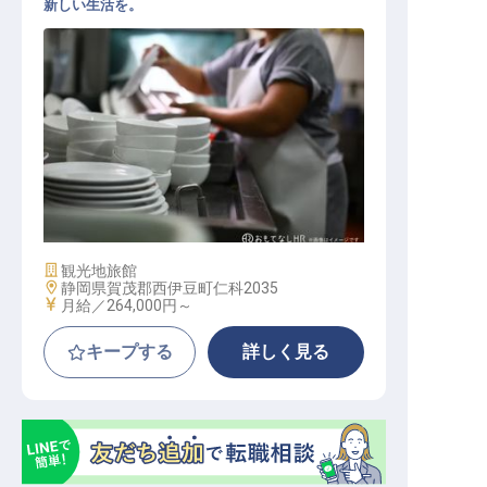
新しい生活を。
調理補助【繭二梁】
施設業態
観光地旅館
勤務地
静岡県賀茂郡西伊豆町仁科2035
給与
月給／264,000円～
キープする
詳しく見る