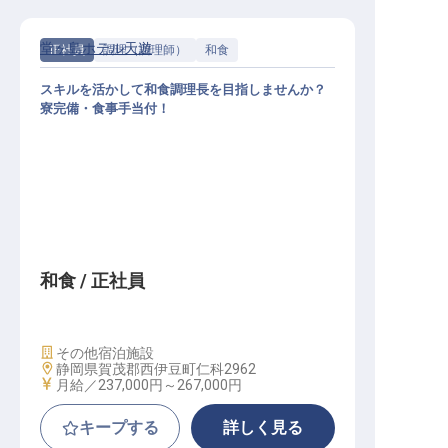
堂ヶ島ホテル天遊
正社員
調理（調理師）
和食
スキルを活かして和食調理長を目指しませんか？
寮完備・食事手当付！
和食 / 正社員
施設業態
その他宿泊施設
勤務地
静岡県賀茂郡西伊豆町仁科2962
給与
月給／237,000円～
267,000円
キープする
詳しく見る