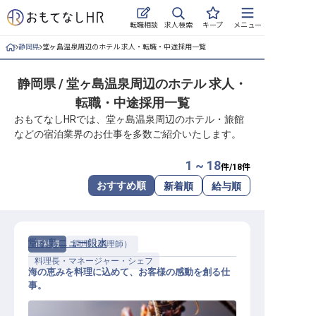
求人検索
転職相談
キープ
メニュー
静岡県
堂ヶ島温泉周辺のホテル 求人・転職・中途採用一覧
ログイン
静岡県 / 堂ヶ島温泉周辺のホテル 求人・
求人・施設を探す
転職・中途採用一覧
キープした求人
おもてなしHRでは、堂ヶ島温泉周辺のホテル・旅館
などの宿泊業界のお仕事を多数ご紹介いたします。
就職・転職 合同説明会
1 ~ 18
件/
18
件
おもてなしHRについて
おすすめ順
新着順
給与順
ご利用の流れ
堂ヶ島ニュー銀水
正社員
調理（調理師）
よくある質問
料理長・マネージャー・シェフ
海の恵みを料理に込めて、お客様の感動を創る仕
ホテル・宿泊業界情報コラム
事。