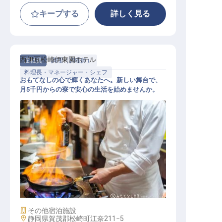
キープする
詳しく見る
西伊豆松崎伊東園ホテル
正社員
調理（調理師）
料理長・マネージャー・シェフ
おもてなしの心で輝くあなたへ。新しい舞台で、
月5千円からの寮で安心の生活を始めませんか。
調理スタッフ（調理長候補）
施設業態
その他宿泊施設
勤務地
静岡県賀茂郡松崎町江奈211−5