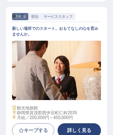
繭二梁
正社員
宿泊
サービススタッフ
新しい場所でのスタート。おもてなしの心を育み
ませんか。
マルチタスクスタッフ【繭二梁】
施設業態
観光地旅館
勤務地
静岡県賀茂郡西伊豆町仁科2035
給与
月給／200,000円～
450,000円
キープする
詳しく見る