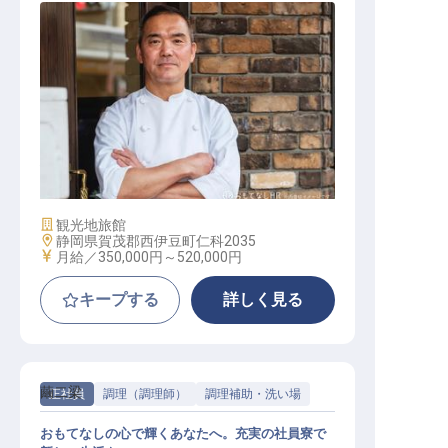
料理長候補【繭二梁】
施設業態
観光地旅館
勤務地
静岡県賀茂郡西伊豆町仁科2035
給与
月給／350,000円～
520,000円
キープする
詳しく見る
繭二梁
正社員
調理（調理師）
調理補助・洗い場
おもてなしの心で輝くあなたへ。充実の社員寮で