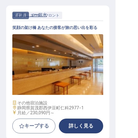
堂ヶ島ニュー銀水
正社員
宿泊
フロント
笑顔の架け橋 あなたの接客が旅の思い出を彩る
フロントスタッフ
施設業態
その他宿泊施設
勤務地
静岡県賀茂郡西伊豆町仁科2977−1
給与
月給／230,090円～
キープする
詳しく見る