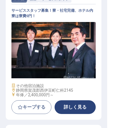
サービススタッフ募集！寮・社宅完備、ホテル内
寮は寮費0円！
サービススタッフ / 正社員
施設業態
その他宿泊施設
勤務地
静岡県賀茂郡西伊豆町仁科2145
給与
年俸／2,400,000円～
キープする
詳しく見る