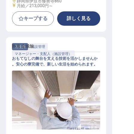
勤務地
静岡県伊豆市修善寺860
給与
月給／213,000円～
キープする
詳しく見る
熱海 金城館
正社員
施設管理
マネージャー・支配人（施設管理）
おもてなしの舞台を支える技術を活かしませんか
。安心の寮完備で、新しい生活を始められます。
施設管理長候補