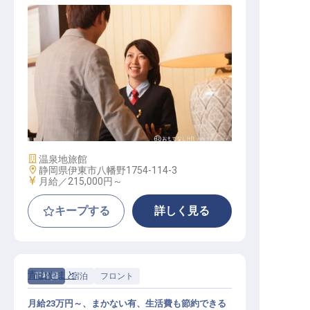
赤沢迎賓館サービススタッフ
施設業態
温泉地旅館
勤務地
静岡県伊東市八幡野1754-114-3
給与
月給／215,000円～
キープする
詳しく見る
青山やまと
正社員
宿泊
フロント
月給23万円～、まかない有、生活費も節約できる