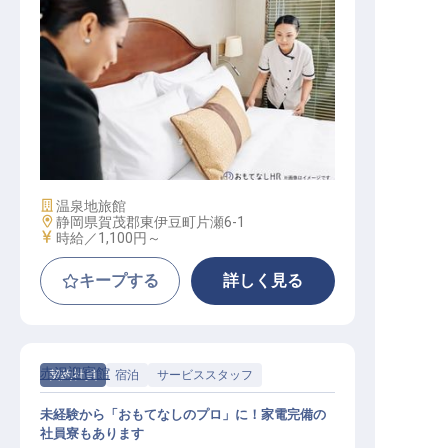
清掃係
施設業態
温泉地旅館
勤務地
静岡県賀茂郡東伊豆町片瀬6-1
給与
時給／1,100円～
キープする
詳しく見る
赤沢迎賓館
契約社員
宿泊
サービススタッフ
未経験から「おもてなしのプロ」に！家電完備の
社員寮もあります