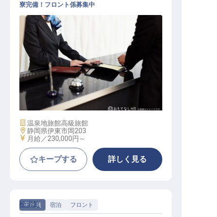
寮完備！フロント係募集中
フロント / 正社員
施設業態
温泉地旅館
高級旅館
勤務地
静岡県伊東市岡203
給与
月給／230,000円～
キープする
詳しく見る
松濤館
正社員
宿泊
フロント