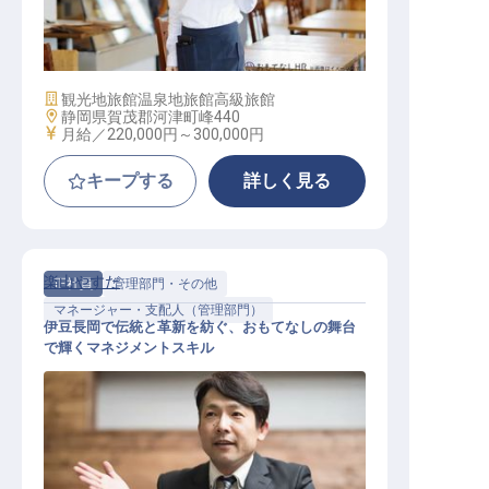
フロントスタッフ
施設業態
観光地旅館
温泉地旅館
高級旅館
勤務地
静岡県賀茂郡河津町峰440
給与
月給／220,000円～
300,000円
キープする
詳しく見る
楽山やすだ
正社員
管理部門・その他
マネージャー・支配人（管理部門）
伊豆長岡で伝統と革新を紡ぐ、おもてなしの舞台
で輝くマネジメントスキル