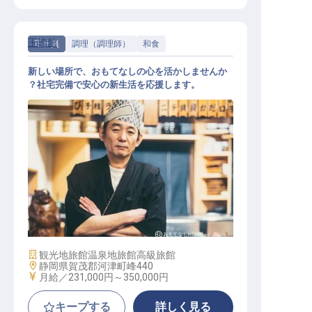
玉峰館
正社員
調理（調理師）
和食
新しい場所で、おもてなしの心を活かしませんか
？社宅完備で安心の新生活を応援します。
和食調理スタッフ
施設業態
観光地旅館
温泉地旅館
高級旅館
勤務地
静岡県賀茂郡河津町峰440
給与
月給／231,000円～
350,000円
キープする
詳しく見る