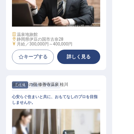
旅館マネージャー候補
施設業態
温泉地旅館
勤務地
静岡県伊豆の国市古奈28
給与
月給／300,000円～
400,000円
キープする
詳しく見る
湯めぐりの宿 修善寺温泉 桂川
正社員
宿泊
フロント
心安らぐ住まいと共に、おもてなしのプロを目指
しませんか。