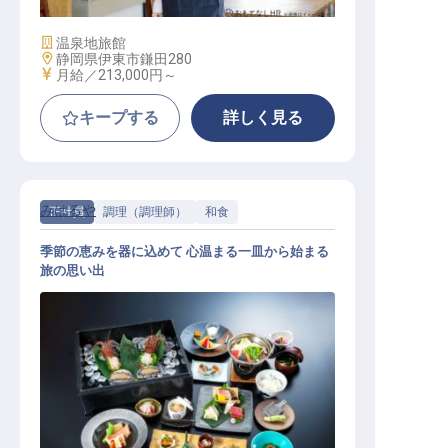
施設業態
温泉地旅館
勤務地
静岡県伊東市鎌田280
給与
月給／213,000円～
キープする
詳しく見る
みはるや
正社員
調理（調理師）
和食
季節の恵みを器に込めて 心温まる一皿から始まる
旅の思い出
料理人