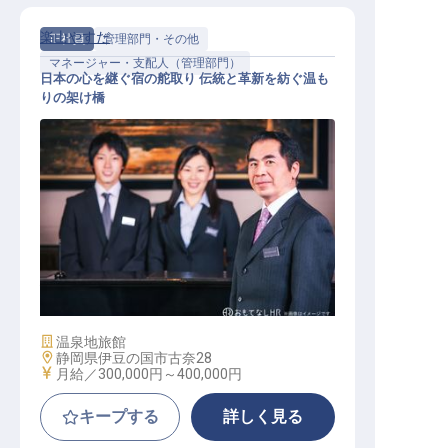
楽山やすだ
正社員
管理部門・その他
マネージャー・支配人（管理部門）
日本の心を継ぐ宿の舵取り 伝統と革新を紡ぐ温も
りの架け橋
旅館マネージャー候補
施設業態
温泉地旅館
勤務地
静岡県伊豆の国市古奈28
給与
月給／300,000円～
400,000円
キープする
詳しく見る