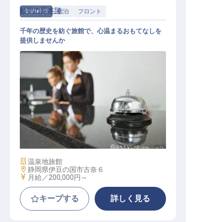
頼朝の湯本陣
契約社員
宿泊
フロント
千年の歴史を紡ぐ旅館で、心温まるおもてなしを
提供しませんか
フロント
施設業態
温泉地旅館
勤務地
静岡県伊豆の国市古奈６
給与
月給／200,000円～
キープする
詳しく見る