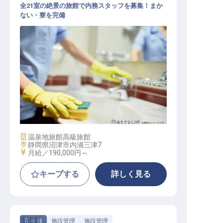
全21室の絶景の旅館で内務スタッフを募集！まか
ない・寮を完備
客室係その他 / 正社員
施設業態
温泉地旅館
高級旅館
勤務地
静岡県沼津市内浦三津7
給与
月給／190,000円～
キープする
詳しく見る
玉峰館
正社員
施設管理
施設管理