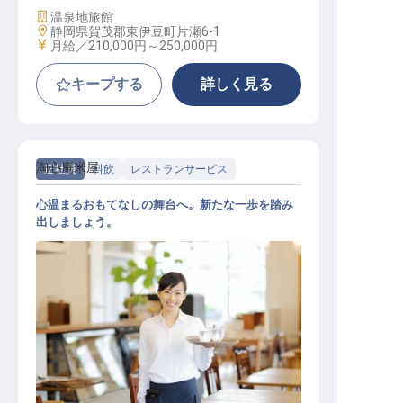
施設業態
温泉地旅館
勤務地
静岡県賀茂郡東伊豆町片瀬6-1
給与
月給／210,000円～
250,000円
キープする
詳しく見る
淘心庵米屋
正社員
料飲
レストランサービス
心温まるおもてなしの舞台へ。新たな一歩を踏み
出しましょう。
レストランサービス