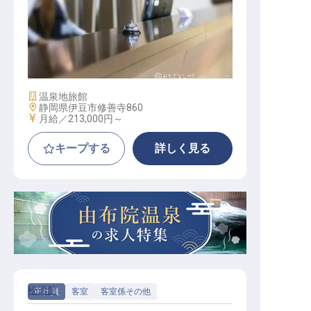
フロント
施設業態
温泉地旅館
勤務地
静岡県伊豆市修善寺860
給与
月給／213,000円～
キープする
詳しく見る
松濤館
正社員
客室
客室係その他