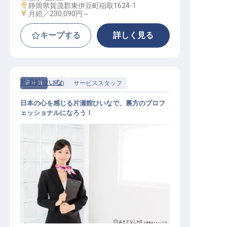
勤務地
静岡県賀茂郡東伊豆町稲取1624-1
給与
月給／230,090円～
キープする
詳しく見る
片瀬館ひいな
正社員
宿泊
サービススタッフ
日本の心を感じる片瀬館ひいなで、裏方のプロフ
ェッショナルになろう！
内務・番頭