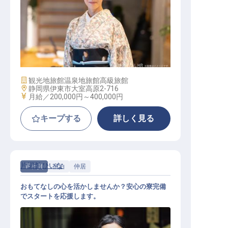
フロント
施設業態
観光地旅館
温泉地旅館
高級旅館
勤務地
静岡県伊東市大室高原2-716
給与
月給／200,000円～
400,000円
キープする
詳しく見る
片瀬館ひいな
正社員
宿泊
仲居
おもてなしの心を活かしませんか？安心の寮完備
でスタートを応援します。