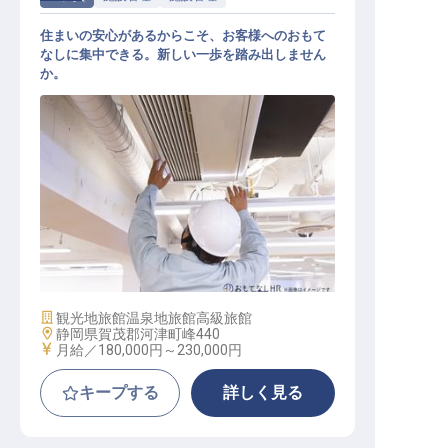
住まいの安心があるからこそ、お客様へのおもて
なしに集中できる。新しい一歩を踏み出しません
か。
施設管理・営繕スタッフ
施設業態
観光地旅館
温泉地旅館
高級旅館
勤務地
静岡県賀茂郡河津町峰440
給与
月給／180,000円～
230,000円
キープする
詳しく見る