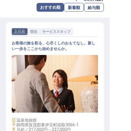
転職サポートに申し込む
おすすめ順
新着順
給与順
無料
採用をお考えの企業様へ
水生の庄
正社員
宿泊
サービススタッフ
お客様の旅を彩る、心尽くしのおもてなし。新し
い一歩をここから始めませんか。
客室係
施設業態
温泉地旅館
勤務地
静岡県賀茂郡東伊豆町稲取3066-1
給与
月給／217,000円～
237,000円