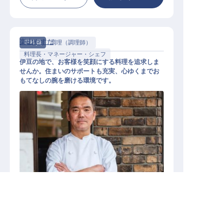
楽山やすだ
正社員
調理（調理師）
料理長・マネージャー・シェフ
伊豆の地で、お客様を笑顔にする料理を追求しま
せんか。住まいのサポートも充実、心ゆくまでお
もてなしの腕を磨ける環境です。
料理長候補
静岡県の求人を紹介してもらう
施設業態
温泉地旅館
勤務地
静岡県伊豆の国市古奈28
給与
年俸／4,200,000円～
5,040,000円