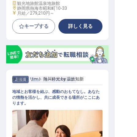
施設業態
観光地旅館
温泉地旅館
勤務地
静岡県熱海市昭和町10-33
給与
月給／279,210円～
キープする
詳しく見る
伊豆リトリート 熱川粋光 by 温故知新
正社員
宿泊
サービススタッフ
地域とお客様を結ぶ、感動のおもてなし。あなた
の情熱を活かし、共に成長できる場所がここにあ
ります。