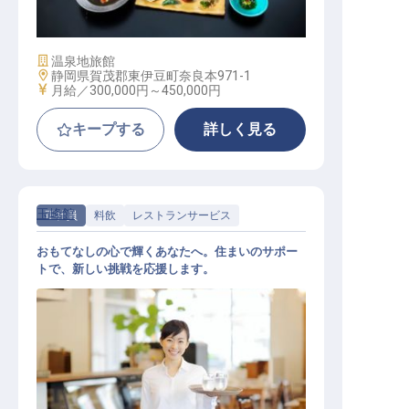
施設業態
温泉地旅館
勤務地
静岡県賀茂郡東伊豆町奈良本971-1
給与
月給／300,000円～
450,000円
キープする
詳しく見る
玉峰館
正社員
料飲
レストランサービス
おもてなしの心で輝くあなたへ。住まいのサポー
トで、新しい挑戦を応援します。