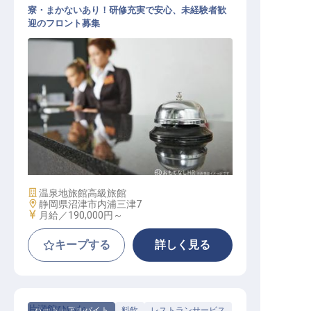
寮・まかないあり！研修充実で安心、未経験者歓
迎のフロント募集
フロント / 正社員
施設業態
温泉地旅館
高級旅館
勤務地
静岡県沼津市内浦三津7
給与
月給／190,000円～
キープする
詳しく見る
片瀬館ひいな
パート・アルバイト
料飲
レストランサービス