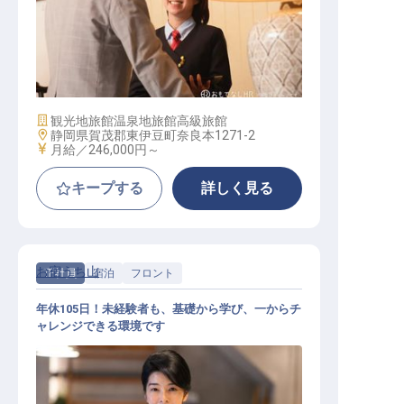
ホテル運営総合職
施設業態
観光地旅館
温泉地旅館
高級旅館
勤務地
静岡県賀茂郡東伊豆町奈良本1271-2
給与
月給／246,000円～
キープする
詳しく見る
お宿うち山
正社員
宿泊
フロント
年休105日！未経験者も、基礎から学び、一からチ
ャレンジできる環境です