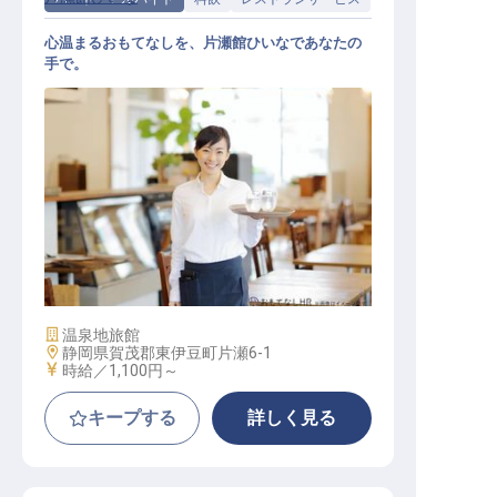
心温まるおもてなしを、片瀬館ひいなであなたの
手で。
レストランサービス
施設業態
温泉地旅館
勤務地
静岡県賀茂郡東伊豆町片瀬6-1
給与
時給／1,100円～
キープする
詳しく見る