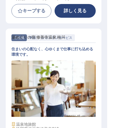
キープする
詳しく見る
湯めぐりの宿 修善寺温泉 桂川
正社員
料飲
レストランサービス
住まいの心配なく、心ゆくまで仕事に打ち込める
環境です。
レストランサービス
施設業態
温泉地旅館