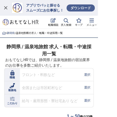
アプリでパッと探せる
ダウンロード
スムーズにお仕事探し！
ログイン
求人検索
転職相談
キープ
メニュー
求人・施設を探す
静岡県
温泉地旅館の求人・転職・中途採用一覧
キープした求人
静岡県 / 温泉地旅館 求人・転職・中途採
用一覧
就職・転職 合同説明会
おもてなしHRでは、静岡県 / 温泉地旅館の宿泊業界
のお仕事を多数ご紹介いたします。
おもてなしHRについて
フロント・料飲など
選択
職種
ご利用の流れ
全国または市区町村など
選択
勤務地
よくある質問
給与・雇用形態・寮社宅あり など
選択
ホテル・宿泊業界情報コラム
こだわり
1 ~ 50
件/
122
件