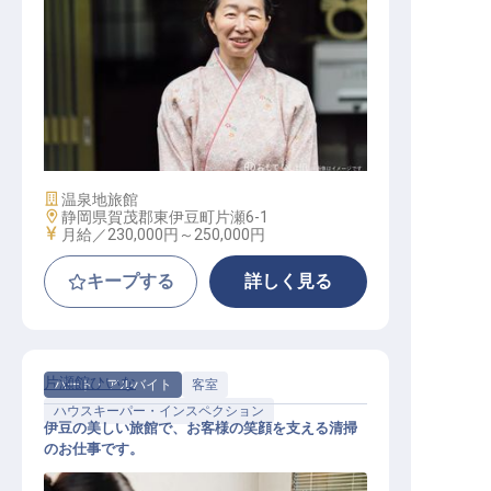
接客スタッフ
施設業態
温泉地旅館
勤務地
静岡県賀茂郡東伊豆町片瀬6-1
給与
月給／230,000円～
250,000円
キープする
詳しく見る
片瀬館ひいな
パート・アルバイト
客室
ハウスキーパー・インスペクション
伊豆の美しい旅館で、お客様の笑顔を支える清掃
のお仕事です。