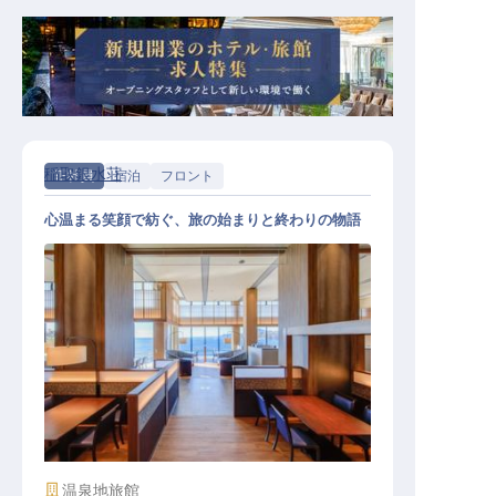
稲取銀水荘
正社員
宿泊
フロント
心温まる笑顔で紡ぐ、旅の始まりと終わりの物語
受付
施設業態
温泉地旅館