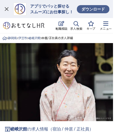
アプリでパッと探せる
ダウンロード
スムーズにお仕事探し！
ログイン
求人検索
転職相談
キープ
メニュー
求人・施設を探す
静岡県
伊豆市
嵯峨沢館
仲居/正社員の求人詳細
キープした求人
就職・転職 合同説明会
おもてなしHRについて
ご利用の流れ
よくある質問
ホテル・宿泊業界情報コラム
嵯峨沢館
の求人情報（
宿泊
/
仲居
/
正社員
）