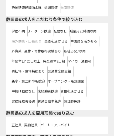
静岡鉄道静岡清水線
遠州鉄道
岳南鉄道
静岡県の求人をこだわり条件で絞り込む
学歴不問
U・Iターン歓迎
転勤なし
残業月20時間以内
海外勤務・出張あり
英語を活かせる
中国語を活かせる
外資系
産休・育休取得実績あり
駅徒歩5分以内
年間休日120日以上
完全週休2日制
マイカー通勤可
寮社宅・住宅補助あり
交通費全額支給
新卒・第二新卒も歓迎
オープニング・新規開業
中抜け勤務なし
未経験者歓迎
資格を活かせる
実務経験者優遇
普通自動車免許
調理師免許
静岡県の求人を雇用形態で絞り込む
正社員
契約社員
パート・アルバイト