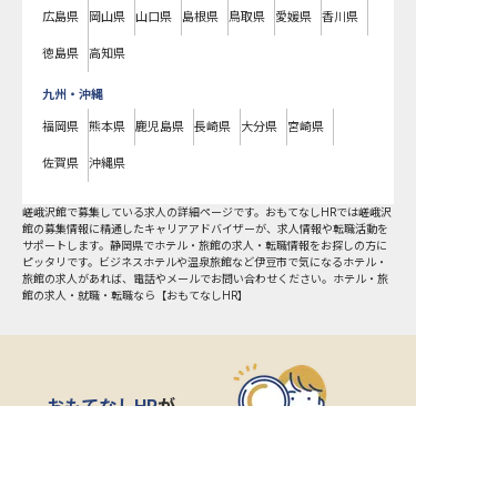
広島県
岡山県
山口県
島根県
鳥取県
愛媛県
香川県
徳島県
高知県
九州・沖縄
福岡県
熊本県
鹿児島県
長崎県
大分県
宮崎県
佐賀県
沖縄県
嵯峨沢館で募集している求人の詳細ページです。おもてなしHRでは嵯峨沢
館の募集情報に精通したキャリアアドバイザーが、求人情報や転職活動を
サポートします。静岡県でホテル・旅館の求人・転職情報をお探しの方に
ピッタリです。ビジネスホテルや温泉旅館など
伊豆市
で気になるホテル・
旅館の求人があれば、電話やメールでお問い合わせください。ホテル・旅
館の求人・就職・転職なら【おもてなしHR】
おもてなしHR
が
あなたのお仕事探しを
お手伝いします！