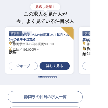
見逃し厳禁！
この求人を見た人が
今、よく見ている注目求人
正社員
仲居
正社員
接客が好きな方であれば応募OK！毎月7,00
メディアでも紹介
0円の食事手当支給
笑顔と真心を込め
絶景の癒しの湯宿
吉春
静岡県伊豆の国市長岡989-10
静岡県伊東市池63
おもてなしコ
月給／192,000円～
月給／242,70
接客
給24.2万円
）
詳しく見る
キープ
静岡県の仲居の求人一覧