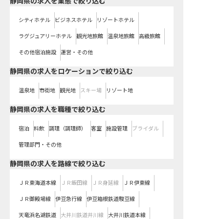
静岡県の求人を業態で絞り込む
シティホテル
ビジネスホテル
リゾートホテル
ラグジュアリーホテル
観光地旅館
温泉地旅館
高級旅館
その他宿泊施設
運営・その他
静岡県の求人をロケーションで絞り込む
温泉地
市街地
観光地
スキー場
リゾート地
静岡県の求人を職種で絞り込む
宿泊
料飲
調理（調理師）
客室
施設管理
ブライダル
管理部門・その他
静岡県
の求人を路線で絞り込む
ＪＲ東海道本線
ＪＲ飯田線
ＪＲ身延線
ＪＲ伊東線
ＪＲ御殿場線
伊豆急行線
伊豆箱根鉄道駿豆線
天竜浜名湖鉄道
大井川鉄道井川線
大井川鉄道本線