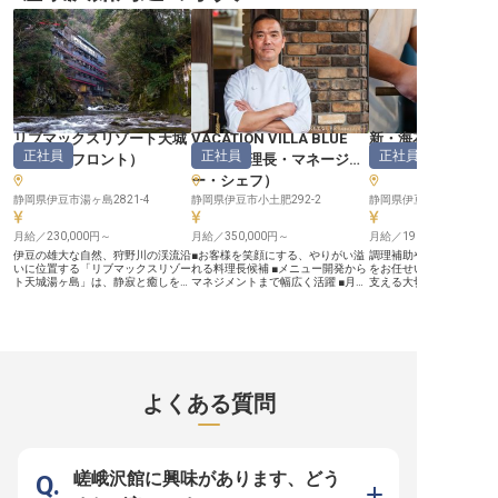
楽しめる温泉旅館「吉春」。日々の
めた配膳、そしてお見送りまで、一
限られたお部屋だからこ
喧騒を忘れるおもてなしを提供して
貫してお客様に寄り添うおもてなし
組のお客様に心を込めた
います。※この求人は2023年7月31
を提供します。 お客様一人ひとり
ができます！ お客様の特
日時点の情報です
の滞在が忘れられない思い出となる
を彩る「旅館の顔」とし
よう、細やかな気配りと温かい笑顔
な気配りと温かいサービ
で最高の時間をお届けすることが私
いただきます。上質な和
たちの喜びです。 お客様との出会
しを通じて、お客様の心
いを大切にし、日本の伝統的なおも
出づくりをお手伝いしま
てなしの心を日々磨きながら、お客
ーー【あなたらしく輝け
様に感動と安らぎを提供できる方を
職場環境】 ～少人数だか
リブマックスリゾート天城
VACATION VILLA BLUE
新・海花亭いずみ
歓迎いたします。 ーー【安心して
現する、風通しの良い職
正社員
正社員
正社員
長く働ける環境と成長の機会】 当
当館では年齢や経験に関
湯ヶ島
（
フロント
）
ARK
（
料理長・マネージャ
助・洗い場
施設では、社員の皆様が安心して長
人ひとりの意見を大切に
ー・シェフ
）
く働けるよう、充実したサポート体
す。上下関係にとらわれ
制を整えています。 月13,500円か
すさを第一に考えた環境
静岡県伊豆市湯ヶ島2821-4
静岡県伊豆市小土肥292-2
静岡県伊豆市土肥2914−
ら15,000円で利用できる快適な社
がけています！ フルリノ
員寮を完備しており、水道代は会社
ンされたマンションタイ
月給／230,000円～
負担。 生活費を抑えながら新生活
月給／350,000円～
備し、まかない食事手当
月給／190,000円～
をスタートできます。 また、月給
るので、生活面でも安心
伊豆の雄大な自然、狩野川の渓流沿
■お客様を笑顔にする、やりがい溢
調理補助や洗い場の他、
260,000円に加え、チップ収入や外
らではのアットホームな
いに位置する「リブマックスリゾー
れる料理長候補 ■メニュー開発から
をお任せいたします。影
国語手当（入社1年後から）もあ
で、おもてなしのプロフ
ト天城湯ヶ島」は、静寂と癒しを求
マネジメントまで幅広く活躍 ■月給
支える大切なお仕事です
り、頑張りがしっかりと評価されま
ルとして一緒に成長して
めるお客様が集う隠れ家リゾート。
350,000円から、経験とスキルを正
くても大丈夫！先輩スタ
す。 将来的にリーダー職へのステ
う！ ※2025年07月02
私たちが大切にしているのは、形式
当評価 ■年末年始休暇や育児休暇で
に指導しますので安心し
ップアップも可能で、接客指導や業
です
的な接客ではなく、お客様一人ひと
プライベートも充実 ーー【伊豆の
い。たくさんの技術を学
務改善など、幅広い経験を積むこと
りの心に寄り添い、記憶に残るひと
恵みを活かし、心温まるおもてなし
スがここにあります。経
ができます。 まかないや温泉利用
ときを演出することです。 天城の
を】 伊豆の美しい自然に囲まれた
ならこれまでのスキルを
など、日々の生活を豊かにする福利
豊かな緑に包まれながら、日本の美
施設で、お客様に最高の食体験を提
けますよ。新・海花亭い
厚生も充実しており、心身ともに健
しい作法を重んじ、丁寧な言葉選び
供しませんか。料理長候補として、
部屋から眺める海景色は
康に働ける環境です。 ※2026年04
でお客様を魅了する。そんな一生モ
地元の新鮮な食材を活かしたメニュ
場からもその美しい眺望
よくある質問
月13日時点の情報です
ノの接客スキルを習得し、プロフェ
ー開発から、お客様の記憶に残る一
能で、じっくり身体を癒
ッショナルとしての介在価値を実感
皿まで、あなたの感性と技術を存分
きます。※この求人は202
できる環境で自身の可能性を大きく
に発揮してください。 おもてなし
日時点の情報です
広げてください。 ――業界屈指の
の心を込めた料理で、訪れるすべて
待遇・制度―― ◎未経験OK！充実
のお客様に特別な時間をお届けしま
の研修制度で安心スタート ◎寮全
しょう。 ーー【キャリアアップと
嵯峨沢館に興味があります、どう
額会社負担！光熱費以外の固定費を
働きやすさを両立できる環境】 料
削減 ◎年間休日120日！オンオフの
理長として、メニュー開発や仕入