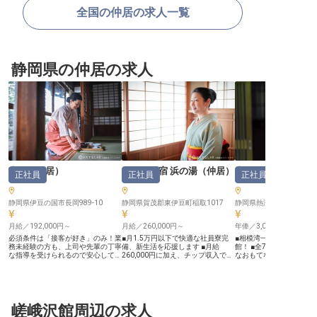
全国の仲居の求人一覧
静岡県の仲居の求人
吉春
（
仲居
）
食べるお宿 浜の湯
（
仲居
）
山龢
（
仲居
正社員
正社員
正社員
静岡県伊豆の国市長岡989-10
静岡県賀茂郡東伊豆町稲取1017
静岡県熱海市網代591-10
月給／192,000円～
月給／260,000円～
年俸／3,000,000円～
必須条件は「接客が好き」のみ！業
■月1.5万円以下で快適な社員寮完
■相模湾一望！絶景を望
務未経験の方も、上司や先輩の丁寧
備、新生活を応援します ■月給
館！ ■全7室の大人の隠
な指導を受けられるので安心してご
260,000円に加え、チップ収入で収
なおもてなし！ ■フルリ
応募ください。遠方にお住まいの方
入アップ ■勤務日は2食付きのまか
ン済みの寮完備！ ■上下
も安心の、単身寮を完備！毎月
ない、温泉利用も可能で充実 ■お客
われない働きやすい環境！ ー
7,000円の食事手当もあるため、生
様に寄り添うおもてなしと、将来の
【熱海の奥座敷で極上の
活費の不安なく新生活をスタートで
キャリアアップも可能 ーー【心温
を】 ～網代山に佇む全室
きます。露天風呂やヒノキの内風
まるおもてなしを追求する場所】
付きの超高級旅館「山龢」
呂、足湯、5つの貸切露天風呂など
嵯峨沢館周辺の求人
客室係（仲居）として、お客様のお
湾の絶景を一望できる、
を備え、伊豆長岡温泉の湯めぐりを
迎えからお部屋へのご案内、心を込
の隠れ家的空間です。全