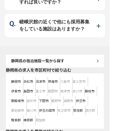
すれば良いですか？
メリハリ抜群 ◎月給25万円以上の
れ、原価計算、スタッフマネジメン
安定収入＋昇給・賞与 1998年の創
トまで、幅広い業務に携わりながら
業以来、多角的な事業展開で成長を
キャリアを築けます。昇給は年1
続けるリブマックスグループ。安定
回、社会保険完備で安心して長く働
した経営基盤を背景に、月給25万
ける環境です。 多様なバックグラ
円以上を確約し、生活基盤をしっか
ウンドを持つ方も歓迎しており、運
嵯峨沢館の近くで他にも採用募集
りと支えます。資格取得支援制度な
転免許をお持ちの方も活躍できま
どの福利厚生も充実しており、実践
す。あなたの経験と情熱を、ぜひ当
をしている施設はありますか？
を通じて幅広いスキルを磨きなが
施設で活かしてください。 ※2026
ら、あなたらしい着実なキャリアア
年03月09日時点の情報です
ップを叶えられます。
静岡県
の宿泊施設一覧から探す
静岡県の求人を市区町村で絞り込む
静岡市
浜松市
沼津市
熱海市
三島市
富士宮市
伊東市
島田市
富士市
磐田市
焼津市
掛川市
藤枝市
御殿場市
袋井市
下田市
裾野市
湖西市
伊豆市
御前崎市
菊川市
伊豆の国市
牧之原市
賀茂郡
田方郡
駿東郡
榛原郡
周智郡