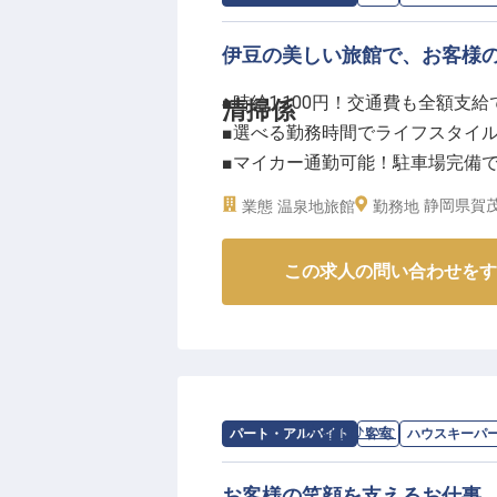
伊豆の美しい旅館で、お客様
■時給1,100円！交通費も全額支給
清掃係
■選べる勤務時間でライフスタイ
■マイカー通勤可能！駐車場完備
■学歴不問！未経験からおもてな
静岡県賀茂
業態
温泉地旅館
勤務地
ーー【お客様の心に残る、温かい
この求人の問い合わせをす
伊豆の美しい自然に囲まれた当旅
か。清掃のお仕事は、お客様が最
一つ一つの客室を丁寧に整え、清
をより豊かなものにするお手伝い
笑顔に繋がるやりがいを感じられ
求人情報：
片瀬館ひいな
の
ハウスキー
パート・アルバイト
客室
ハウスキーパ
ーー【働きやすさを大切に、あな
当旅館では、スタッフ一人ひとり
お客様の笑顔を支えるお仕事