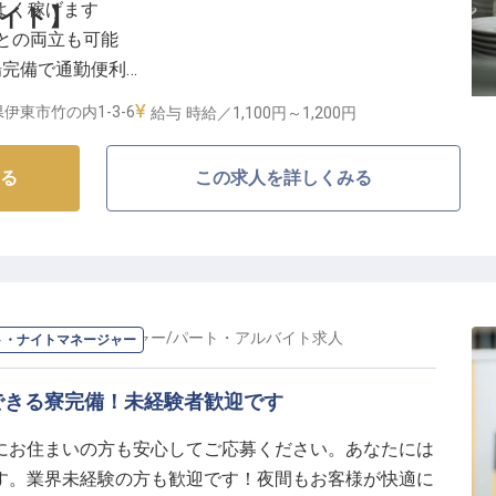
率よく稼げます
イト】
との両立も可能
場完備で通勤便利
心してお仕事スタート
伊東市竹の内1-3-6
給与
時給／1,100円～
1,200円
もてなしの舞台裏】
る
この求人を詳しくみる
設では、お客様に心温まるひとときを提供しています。
接する機会は少ないですが、清潔な食器や調理器具を整
く、そして快適な滞在を支える大切な役割を担っていま
の笑顔と感動に繋がる、やりがいのあるお仕事です。
を育みませんか。
ト・ナイトマネージャー
/
パート・アルバイト
求人
ト・ナイトマネージャー
心の職場環境】
学業など、ライフスタイルに合わせて無理なく働けま
できる寮完備！未経験者歓迎です
にお住まいの方も安心してご応募ください。あなたには
に加え、マイカー通勤の方には無料駐車場をご用意して
す。業界未経験の方も歓迎です！夜間もお客様が快適に
ます。未経験の方でも安心して始められるよう、先輩ス