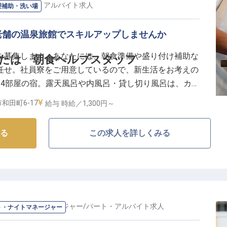
り、あなたのライフスタイルに合わせた働き方が実現で
い場
/
パート・アルバイト
求人
理補助・洗い場
いたしますのでご安心ください。
に安心して働ける環境で、あなたの新しいキャリアを応
老舗の温泉旅館でスキルアップしませんか
を募集します。あなたには、朝食準備や盛り付け補助な
たは 朝食ヘルプスタッフ
任せ。社員寮をご用意しているので、新生活をお考えの
24部屋の宿。露天風呂や内風呂・貸し切り風呂は、カル
です。でスタンダードな和室から半露天風呂付きメゾネ
和田町6-17
給与
時給／1,300円～
沿ったお部屋を提供しています。※この求人は2023年
る
この求人を詳しくみる
ント・ナイトマネージャー
/
パート・アルバイト
求人
ト・ナイトマネージャー