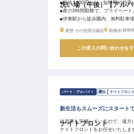
■時給1,100円から、短時間で効
洗い場（午後）【アルバ
■夜の3時間勤務で、プライベート
■伊東駅から徒歩圏内、無料駐車
■未経験歓迎、シンプル作業で安
静岡県
業態
その他宿泊施設
勤務地
ーー【お客様の笑顔を支える、お
この求人の問い合わせをす
伊東の豊かな自然に囲まれた当施
洗い場のお仕事は、直接お客様と
えることで、お料理をより美味し
す。一つひとつの作業が、お客様
私たちと一緒に、おもてなしの心
求人情報：
あたみ石亭
の
ナイトフロン
パート・アルバイト
宿泊
ナイトフロン
ーー【働きやすさを追求した、安
短時間勤務なので、家事や育児、
新生活もスムーズにスタート
す。
社員寮を完備しているので、遠方
ナイトフロント
伊東駅から徒歩圏内という好立地
ナイトフロントをお任せいたしま
おり、通勤のストレスも軽減され