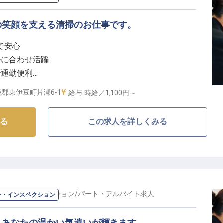
の笑顔を支える清掃のお仕事です。
で安心
ルに合わせ活躍
で通勤便利
しの心を磨く
郡東伊豆町片瀬6-1
給与
時給／1,100円～
おもてなしを支える】
る
この求人を詳しくみる
館で、お客様が心から安らげる空間を一緒に創りません
初に触れる「心地よさ」を形にする大切な役割です。
潔で快適な環境を提供することで、お客様の旅の思い出
をお願いします。あなたの細やかな気配りが、お客様の
るお仕事です。
パー・インスペクション
/
パート・アルバイト
求人
ー・インスペクション
たのペースで活躍】
が安心して長く働ける環境を整えています。勤務時間は
。あなたの温かい気遣いが輝きます。