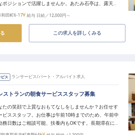
なポジションで活躍しませんか。あたみ石亭は、露天風
が自慢の宿です。一般客室から広々とした12畳のベッド
職場で、あなたらしく輝ける場所がここにあります。
和田町6-17
給与
日給／12,000円～
客様をお迎えしています。※この求人は2023年10月
る
この求人を詳しくみる
レストランサービス
/
パート・アルバイト
求人
ービス
レストランの朝食サービススタッフ募集
なたの笑顔で上質なおもてなしをしませんか？お任せす
ービススタッフ。お仕事は午前10時までのため、午前中
勤務日数はご相談可能、扶養内もOKです。長期滞在に
お客様をお迎えする「ウィンダムガーデン長泉」。温泉
県駿東郡長泉町東野646
給与
時給／1,200円～