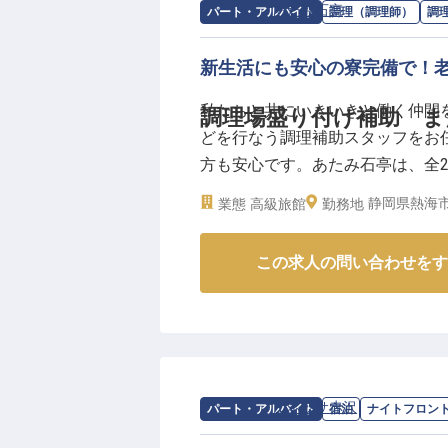
副業やダブルワークも歓迎してお
求人情報：
あたみ石亭
の
調理補助・洗
パート・アルバイト
調理（調理師）
調
きます。未経験の方も丁寧に指導
社会保険も完備しており、長期的
新生活にも安心の寮完備で！
援します。
※2026年03月06日時点の情報です
私たちと共にいきいきと働く仲間
調理場盛り付け補助 ま
どを行なう調理補助スタッフをお
方も安心です。あたみ石亭は、全
シウム泉質のかけ流し温泉が自慢
静岡県熱海市
業態
高級旅館
勤務地
ットの特別室まで、お客様の用途に
10月23日時点の情報です
この求人の問い合わせをす
求人情報：
ルネッサ赤沢
の
ナイトフロ
パート・アルバイト
宿泊
ナイトフロン