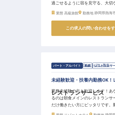
過ごせるように宿を見守る、大切
タッフが丁寧に指導いたします。
呂や内風呂・貸切風呂などの温泉
チームワークを大切にする温かい
静岡県熱海市
業態
高級旅館
勤務地
ルーム付き特別室まで、全24室でお
※2025年12月08日時点の情報です
24日時点の情報です
この求人の問い合わせをす
求人情報：
ウィンダムガーデン長泉
の
パート・アルバイト
料飲
レストランサ
未経験歓迎・扶養内勤務OK！
業務未経験の方も歓迎します！あ
レストランサービス
るのは朝食メインのレストランサ
だけ働きたい方にピッタリです。
適したコンドミニアム型の客室で
静岡
業態
リゾートホテル