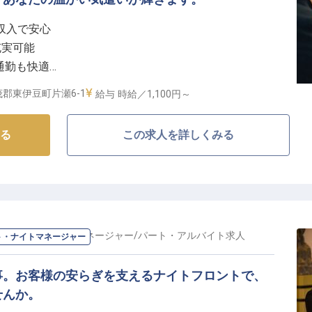
め、ご自身のライフスタイルに合わせて無理なく働けま
定収入で安心
充実可能
場も完備しており、通勤のストレスを軽減します。お客
通勤も快適
に、一緒に成長していきましょう。
しの心を育む
郡東伊豆町片瀬6-1
給与
時給／1,100円～
おもてなしを】
る
この求人を詳しくみる
供するため、客室やパブリックスペースの清掃、アメニ
をお願いします。一つ一つの作業が、お客様の旅の思い
々に心地よさと感動を届け、忘れられない滞在を演出し
お客様の笑顔を一緒に育んでいきましょう。
フロント・ナイトマネージャー
/
パート・アルバイト
求人
ト・ナイトマネージャー
たのペースで活躍】
として、あなたのライフスタイルに合わせた働き方を応
事。お客様の安らぎを支えるナイトフロントで、
からなど、希望の勤務時間をご相談ください。
せんか。
きるよう、先輩スタッフが丁寧にサポートいたします。