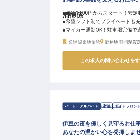
午前と午後のシフトから選べるた
■時給1,100円からスタート！安
清掃係
す。
■希望シフト制でプライベートも
また、マイカー通勤が可能で駐車
■マイカー通勤OK！駐車場完備で
様への「おもてなしの心」を大切
■経験不問！未経験からおもてな
※2026年03月12日時点の情報です
静岡県賀茂
業態
温泉地旅館
勤務地
ーー【お客様の心に残る、温かい
この求人の問い合わせをす
お客様が心から安らげる空間を提
ティの補充など、細やかな気配り
出を彩る大切な要素となります。
あなたの丁寧な仕事が、訪れる方
ます。おもてなしの心を込めて、
求人情報：
あたら夜 西伊豆
の
ナイト
パート・アルバイト
宿泊
ナイトフロン
ーー【働きやすさを大切に、あな
当施設では、パート・アルバイト
伊豆の夜を優しく見守るお仕
援しています。午前中のみ、夕方
あなたの温かい心を発揮しま
未経験の方も安心してスタートで