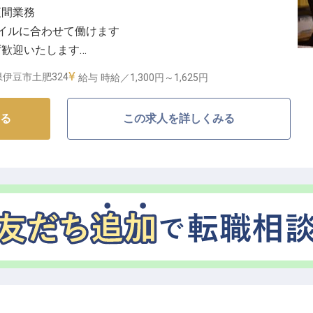
夜間業務
かいおもてなしを一緒に提供しませんか。
タイルに合わせて働けます
ず歓迎いたします
やかに働ける環境です
伊豆市土肥324
給与
時給／1,300円～
1,625円
おもてなし】
る
この求人を詳しくみる
設で、お客様が安心して夜を過ごせるようサポートする
な業務は館内巡回や大浴場の整理整頓、書類整理など、
。
夜のチェックイン・早朝のチェックアウト対応もほとん
めます。お客様の安らぎを第一に考え、細やかな気配り
さい。
安心の職場環境】
りに応じて昇給も可能です。勤務時間は21:00〜8:00ま
ら週5日までご希望に応じて調整いたします。