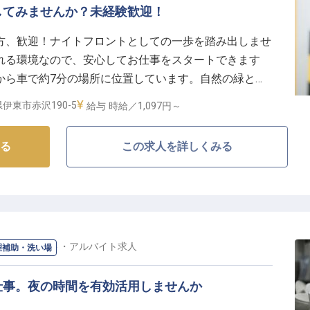
してみませんか？未経験歓迎！
方、歓迎！ナイトフロントとしての一歩を踏み出しませ
れる環境なので、安心してお仕事をスタートできます
から車で約7分の場所に位置しています。自然の緑とバ
、ペパーミントグリーンの建物が魅力です。ワンちゃん
伊東市赤沢190-5
給与
時給／1,097円～
Wi-Fi環境が整っています。※この求人は2023年8月
る
この求人を詳しくみる
洗い場
/
パート・アルバイト
求人
理補助・洗い場
仕事。夜の時間を有効活用しませんか