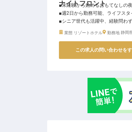
ナイトフロント
■未経験から始めるおもてなしの
働きやすい環境で、お客様への温
■週2日から勤務可能、ライフス
※2026年03月26日時点の情報です
■シニア世代も活躍中、経験問わ
■伊豆の美しい自然の中で、心穏
静岡県
業態
リゾートホテル
勤務地
ーー【伊豆の夜を彩る、心温まる
この求人の問い合わせをす
伊豆の豊かな自然に囲まれた当施
ナイトフロントのお仕事です。主
お客様との直接的な接客は少なめ
観光目的のお客様が多いため、深
どなく、落ち着いて業務に取り組
でおもてなしの心を発揮してくだ
ーー【多様な働き方を応援する、
時給1,300円からスタートし、頑張
たは22:00〜8:00で、週2日か