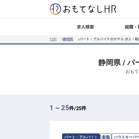
就職・
求人検索
TOP
静岡県
パート・アルバイトのホテル 求人・
静岡県 /
おもて
1 ~ 25
件/
25
件
求人情報：
片瀬館ひいな
の
ハウスキー
パート・アルバイト
客室
ハウスキーパ