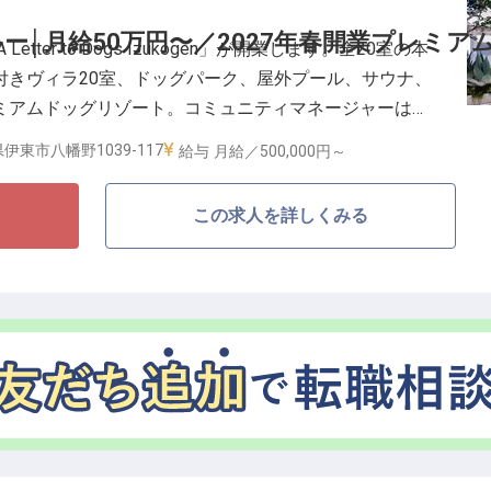
の仕組みとして整えていただきます。社割(自社運営レ
ー│月給50万円〜／2027年春開業プレミア
tter to Dogs Izukogen」が開業します。全20室の本
円まで支給。
付きヴィラ20室、ドッグパーク、屋外プール、サウナ、
ミアムドッグリゾート。コミュニティマネージャーは、
に繋ぎ、愛犬家たちのコミュニティを育む中心人物とし
伊東市八幡野1039-117
給与
月給／500,000円～
この求人を詳しくみる
なる”をつくる仕事／
年間休日・休暇112日(月9日休み)
NS・オウンドメディアでのPR発信まで一気通貫
ップと連携した地域一体型コンテンツ開発
0%取得、男性取得実績多数)
愛犬への想いをきっかけに”仲間が集まる場所”を育てて
かなストーリーをPR活動を通じて発信し、まだ見ぬフ
と「発信」の両輪で、ブランドを形にする役割をお任せ