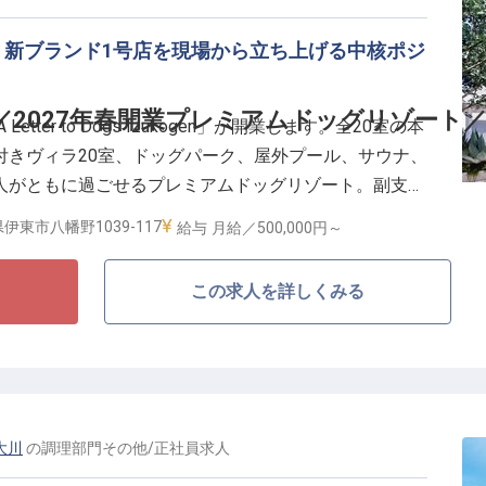
食事は単にお腹を満たすものではなく、滞在の印象を大きく左右す
の食材、その季節ならではの味わい、旅先で大切な家族
。新ブランド1号店を現場から立ち上げる中核ポジ
ながるような食体験を、チームとともに形にしていただ
はなく、開業準備からキッチンをつくっていくフェー
／2027年春開業プレミアムドッグリゾート／
tter to Dogs Izukogen」が開業します。全20室の本
テル)、交通費月3万円まで支給。
付きヴィラ20室、ドッグパーク、屋外プール、サウナ、
人がともに過ごせるプレミアムドッグリゾート。副支配
開業準備からオペレーション構築、サービス品質向上ま
伊東市八幡野1039-117
給与
月給／500,000円～
支える中核ポジションです。
この求人を詳しくみる
ド1拠点目、現場の中核を担う／
プレイングマネージャーとしてサービスとチームをつく
2日(月9日休み)
線まで、自分たちで仕組みを育てていける環境
0%取得、男性取得実績多数)
大川
の
調理部門その他
/
正社員
求人