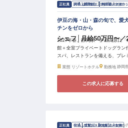
求人情報：
A Letter to Dogs Izukogen
正社員
調理（調理師）
料理長・マネー
私たちが目指すのは、単なる”愛
と人が同じ目線で、同じように心
伊豆の海・山・森の旬で、愛
ィ事業と連携した事業全体最適と
チンをゼロから
翻訳。経営管理(P/L責任)から
シェフ│月給50万円〜
2027年春、静岡県・伊豆高原に「A Le
す。ラグジュアリーな気品と、新
館＋全室プライベートドッグラン
社割(自社運営レストラン・ホテル)
スパ、レストランを備える、プレ
給。
管理とキッチン運営を担いながら
静岡県
業態
リゾートホテル
勤務地
です。
この求人に応募する
＼伊豆の旬の食材で、滞在の記憶
■月給50万円〜55万円、年間休日・
■開業準備からキッチンを立ち上
■地産食材を活かしたメニュー開
■産休・育休取得実績多数(女性10
求人情報：
A Letter to Dogs Izukogen
正社員
宿泊
支配人・副支配人・女将