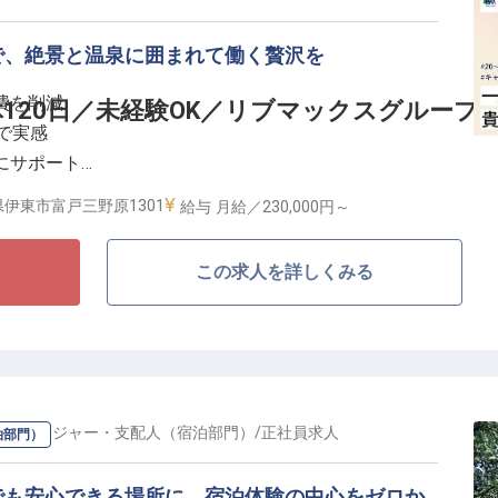
で、絶景と温泉に囲まれて働く贅沢を
費を削減
120日／未経験OK／リブマックスグループ
で実感
にサポート
しながら活躍
伊東市富戸三野原1301
給与
月給／230,000円～
ションに位置する「リブマックスリゾート伊東川奈」＞
この求人を詳しくみる
リゾートを彷彿とさせるプール、開放感溢れるレストラ
に喜びを提供しています。海と山の両方の魅力を感じら
ロを目指しませんか？
すさを追求＞
り、現在はリゾート運営やマンション事業など幅広い領
の
マネージャー・支配人（宿泊部門）
/
正社員
求人
泊部門）
マックス」。盤石な組織体制があるからこそ、スタッフ
でも安心できる場所に。宿泊体験の中心をゼロか