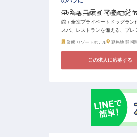
のハブに
とって心地よい宿泊体験を、現場
コミュニティマネージャ
2027年春、静岡県・伊豆高原に「A Le
ストラン・ホテル)、交通費月3万
館＋全室プライベートドッグラン
スパ、レストランを備える、プレ
この場所に集うゲストをゆるやか
静岡県
業態
リゾートホテル
勤務地
ての役割を担うポジションです。
この求人に応募する
＼”この人がいるから、また来たく
■月給50万円〜、年収600万円〜、
■現場のリレーション構築から、S
■伊豆高原のクリエイター・ショ
■産休・育休取得実績多数(女性10
目の前のゲストの声に耳を傾け、
いく。さらに、現場で生まれた温
ァンへと繋げていく。「リアル」