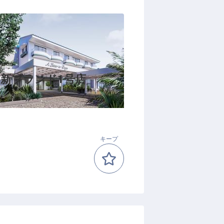
／新ブランド1号店
キープ