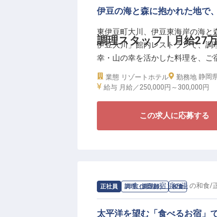
宿泊部門だけでなく、フロント、
伊豆の海と森に抱かれた地で
ンツ全体を見渡しながら、犬と人
東伊豆町大川、伊豆東海岸の海と
て整えていただきます。決まった
調理スタッフ｜月給27
伊豆大川」館内レストランで、調
判断や行動がこのホテルの文化や
幸・山の幸を活かした料理を、ご
ン・ホテル)、昇給査定年2回(5月
静岡県
業態
リゾートホテル
勤務地
調理補助としての食器洗いや仕込
給与
月給／250,000円～
300,000円
アップできるキャリアパスを用意
柔軟にご相談可能です。
この求人に応募する
＼魅力的な待遇が盛りだくさん！
■寮費2万円控除。U・Iターン歓迎
■月給27万円～30万円。経験・
■まかないあり！マイカー通勤OK
求人情報：
食べるお宿 浜の湯
の
和食
/
正社員
調理（調理師）
和食
■経験者は副料理長・料理長候補
太平洋を望む「食べるお宿」で
《安定企業ならでは！働きやすさ