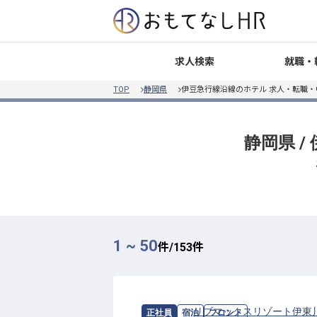
就職・
求人検索
TOP
静岡県
伊豆急行線沿線のホテル 求人・転職・
静岡県 
1 ~ 50
件/
153
件
求人情報：
リブマックスリゾート伊東
正社員
宿泊
フロント