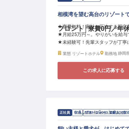
相模湾を望む高台のリゾート
★寮費無料！家計を圧迫する固定
フロント│寮費0円／年休
★月給25万円～。やりがいを給与
★未経験可！先輩スタッフが丁寧
★年間休日120日。リフレッシュ
静岡県
業態
リゾートホテル
勤務地
＜相模湾を見下ろす絶好のロケー
この求人に応募する
全室露天風呂付きの客室や、南国
ンなど、非日常的な空間でお客様
れるこの場所で、おもてなしのプ
＜大手グループならではの働きや
1998年の不動産仲介業から始ま
求人情報：
A Letter to Dogs Izukogen
正社員
宿泊
マネージャー・支配人（宿
域で躍進を続ける「株式会社リブ
への還元に妥協はありません。
飼い主様と愛犬が、はじめて