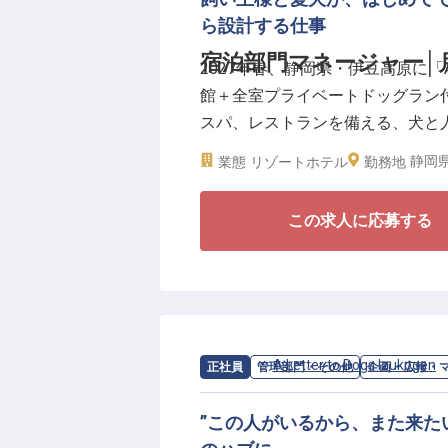
ら設計する仕事
具体的には、寮費が無料（水道・
宿泊部門マネージャー│月
2027年春、静岡県・伊豆高原に「A Le
時間を十分に持てる年間休日120
館＋全室プライベートドッグラン
活躍するこの場所で、フロント実
スパ、レストランを備える、犬と
システムを通じて自身の成長を加
門マネージャーは、フロント・予
静岡県
業態
リゾートホテル
勤務地
チームマネジメントを担う、ホテ
この求人に応募する
＼宿泊体験の中心から、ブランド
■月給35万円〜／年間休日・休暇11
■フロント、予約、客室、清掃、
■OTA管理・売上・原価管理に踏
■産休・育休取得実績多数(女性10
求人情報：
A Letter to Dogs Izukogen
正社員
管理部門・その他
企画・広報・
A Letter to Dogsにお
じめて訪れる場所で、飼い主様と
”この人がいるから、また来た
着時の受け入れ、客室での過ごし