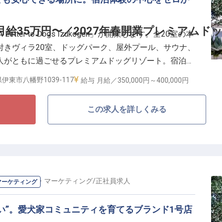
光熱費のみ自己負担）になる住居支援や、リフレッシュ
給35万円〜／2027年春開業プレミアムドッ
tter to Dogs Izukogen」が開業します。全20室の本
日の確保など様々。20代から30代の若手が主役となって
付きヴィラ20室、ドッグパーク、屋外プール、サウナ、
務や予約管理の専門スキルを磨き、充実した昇給・昇格
人がともに過ごせるプレミアムドッグリゾート。宿泊部
速させてください。
約管理を中心に、宿泊体験全体のオペレーション構築と
伊東市八幡野1039-117
給与
月給／350,000円～
400,000円
ルの最初の接点を統括するポジションです。
この求人を詳しくみる
の印象をつくる／
2日(月9日休み)／賃金更改年2回(5月・11月)
館内連携を一気通貫で立ち上げ
み込んだ運営に関われる
0%取得、男性取得実績多数)
の
企画・広報・マーケティング
/
正社員
求人
マーケティング
ける宿泊部門は、単にお客様をお迎えする役割ではありません。は
愛犬が安心して過ごせるよう、滞在前のやりとりから到
い”。愛犬家コミュニティを育てるブランド1号店
方、滞在中の小さな不安への対応まで、犬と人の双方に