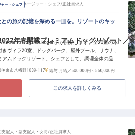
の
料理長・マネージャー・シェフ
/
正社員
求人
ジャー・シェフ
犬と泊まれるラグジュアリーホテル”ではありません。犬
地よく呼吸できる場所。宿泊・料飲・スパ・コミュニテ
犬との旅の記憶を深める一皿を。リゾートのキッ
、「動物共生」というブランド理念のサービス品質への
チームビルディング、体験デザインまでを統括いただきま
／2027年春開業プレミアムドッグリゾート／
tter to Dogs Izukogen」が開業します。全20室の本
規開業特有の泥臭さを楽しめる方をお待ちしています。
付きヴィラ20室、ドッグパーク、屋外プール、サウナ、
、昇給査定年2回(5月・11月)、交通費月3万円まで支
ミアムドッグリゾート。シェフとして、調理全体の品質
、ホテルの食体験を一からつくっていただくポジション
伊東市八幡野1039-117
給与
月給／500,000円～
550,000円
この求人を詳しくみる
に残る一皿を／
休暇112日
げ、オペレーション・チーム・品質基準を設計
発が可能な、リゾートホテル内レストラン
0%取得、男性取得実績多数)
の
支配人・副支配人・女将
/
正社員
求人