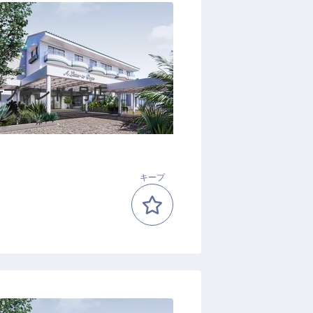
新ブランド1号店
キープ