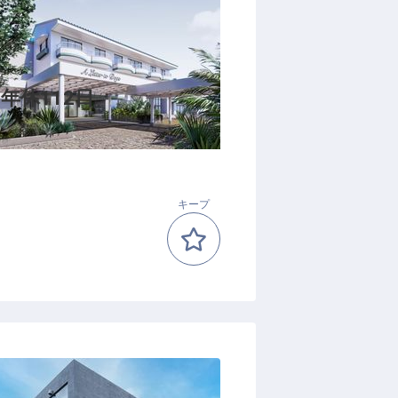
年休112日
キープ