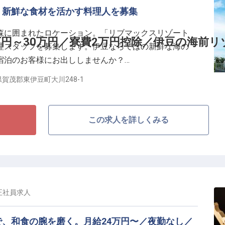
予約、レストラン、ドッグパーク、スパなど館内コンテ
、新鮮な食材を活かす料理人を募集
の双方にとって心地よい滞在体験を、現場の仕組みとし
森に囲まれたロケーション。「リブマックスリゾート
運営に入るのではなく、開業期だからこそ、自分たちの
万円～30万円／寮費2万円控除／伊豆の海前リ
理スタッフを募集します。伊豆ならではの新鮮な海の
サービス基準になっていく。社割(自社運営レストラ
宿泊のお客様にお出ししませんか？
・11月)、交通費月3万円まで支給。
賀茂郡東伊豆町大川248-1
みからスタートし、副料理長・料理長候補までステップ
。経験豊富な方は、ご経験に応じてポジション・待遇を
この求人を詳しくみる
／
スキルに応じて相談可
正社員
求人
としても歓迎
、和食の腕を磨く。月給24万円〜／夜勤なし／
を追求したサポート体制》