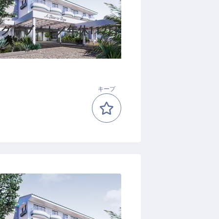
グリゾート／年休112日
キープ