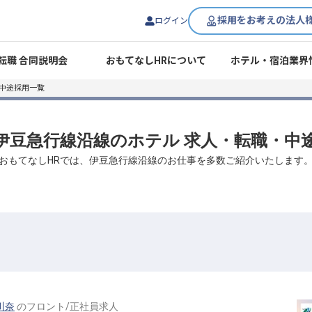
採用をお考えの法人
ログイン
転職 合同説明会
おもてなしHRについて
ホテル・宿泊業界
中途採用一覧
/ 伊豆急行線沿線のホテル 求人・転職・中
おもてなしHRでは、伊豆急行線沿線のお仕事を多数ご紹介いたします
川奈
の
フロント
/
正社員
求人