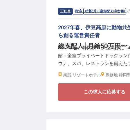
します。あなた自身のホスピタリ
ュニティの魅力になる、自由度の高
求人情報：
A Letter to Dogs Izukogen
正社員
宿泊
支配人・副支配人・女将
給査定年2回(5月・11月)、交通
2027年春、伊豆高原に動物
ら創る運営責任者
総支配人│月給50万円〜
2027年春、静岡県・伊豆高原に「A Le
館＋全室プライベートドッグラン
ウナ、スパ、レストランを備えた
ーズから運営全般のマネジメント
静岡県
業態
リゾートホテル
勤務地
落とし込んでいく、拠点の中核責
この求人に応募する
＼2027年春、伊豆高原に動物共
■ブランド1拠点目の総支配人と
■月給50万円〜60万円、年間休日・
■マニュアル不在の立ち上げを、
■産休・育休取得実績多数(女性10