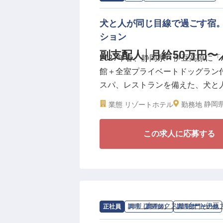
A Letter to Dogsでの
る大切な体験のひとつです。伊豆
犬と人が同じ目線で過ごす宿
と過ごす時間。それらが自然につ
ション
きます。決まった体制に入るので
副支配人│月給50万円〜
2027年春、静岡県・伊豆高原に「A Le
ズ。社割(自社運営レストラン・ホ
館＋全室プライベートドッグラン
スパ、レストランを備えた、犬と
人は、総支配人と連携しながら、
静岡県
業態
リゾートホテル
勤務地
で、ホテル全体の運営を現場から
この求人に応募する
＼A Letter to Dogs ブラン
■開業準備フェーズから参画し、
る
■月給50万円〜、年間休日・休暇11
■館内導線・接客基準・チーム動
■産休・育休取得実績多数(女性10
求人情報：
リブマックスリゾート伊豆
正社員
調理（調理師）
調理部門その他