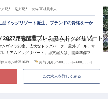
ティや人との距離感の縮め方、その素養そのものがコミ
い挑戦です。社割(自社運営レストラン・ホテル)、昇
の
支配人・副支配人・女将
/
正社員
求人
費月3万円まで支給。
共生型ドッグリゾート誕生。ブランドの骨格を一か
／2027年春開業プレミアムドッグリゾート
tter to Dogs Izukogen」が開業します。全20室の本
付きヴィラ20室、広大なドッグパーク、屋外プール、サ
プレミアムドッグリゾート。総支配人は、開業準備フェ
を担い、ブランドのビジョンを最高水準のサービスへと
伊東市八幡野1039-117
給与
月給／500,000円～
600,000円
任者です。
この求人を詳しくみる
生型ホテル誕生／
してゼロフェーズから参画
休暇112日
自らの判断でブランドの骨格に変えていける環境
0%取得、男性取得実績多数)