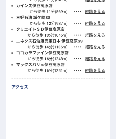
カインズ伊豆高原店
から徒歩
11
分(
869
m)
・・・・
経路を見る
三好石油 城ケ崎SS
から徒歩
12
分(
987
m)
・・・・
経路を見る
クリエイトＳＤ伊豆高原店
から徒歩
13
分(
1046
m)
・・・・
経路を見る
エネクス石油販売東日本 伊豆高原SS
から徒歩
14
分(
1136
m)
・・・・
経路を見る
ココカラファイン伊豆高原店
から徒歩
16
分(
1248
m)
・・・・
経路を見る
マックスバリュ伊豆高原店
から徒歩
16
分(
1251
m)
・・・・
経路を見る
アクセス