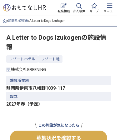
求人検索
転職相談
キープ
メニュー
静岡県
伊東市
A Letter to Dogs Izukogen
ログイン
A Letter to Dogs Izukogen
の施設情
求人・施設を探す
報
キープした求人
リゾートホテル
リゾート地
就職・転職 合同説明会
株式会社GREENING
おもてなしHRについて
施設所在地
静岡県伊東市八幡野1039-117
ご利用の流れ
設立
2027年春（予定）
よくある質問
ホテル・宿泊業界情報コラム
この施設が気になったら
募集状況を確認する