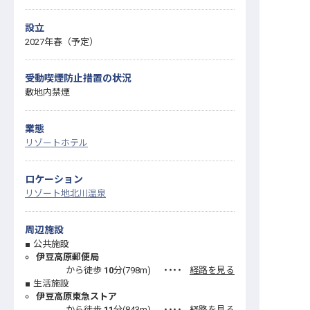
設立
2027年春（予定）
受動喫煙防止措置の状況
敷地内禁煙
業態
リゾートホテル
ロケーション
リゾート地
北川温泉
周辺施設
公共施設
伊豆高原郵便局
から徒歩
10
分(
798
m)
・・・・
経路を見る
生活施設
伊豆高原東急ストア
から徒歩
11
分(
843
m)
・・・・
経路を見る