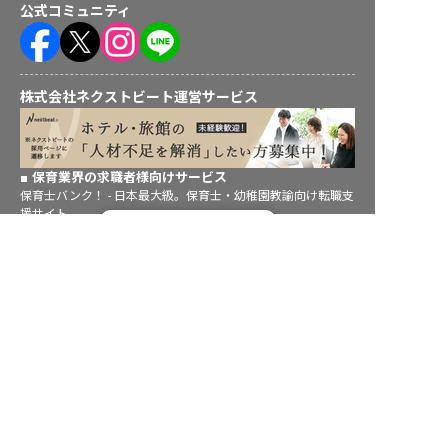
公式コミュニティ
株式会社ネクストビート運営サービス
保育業界の求職者様向けサービス
保育士バンク！ - 日本最大級。保育士・幼稚園教諭向け転職支
援サイト
転職フルサポート実施中！
保育士バンク！新卒 - 保育士・幼稚園教諭を目指す「学生向
サポートに申し込む
け」就職活動情報サイト
法人様向けサービス
保育士バンク！コネクト - 保育施設向けの業務支援システム
保育士バンク！パレット - 保育施設専門の職員マネジメントツ
ール
保育士バンク！ウェブパック - 保育施設向けホームページ制作
保育士バンク！総研 - 保育園経営や保育の実務に活かせる有益
な情報発信サイト
育児者様向けサービス
KIDSNA STYLE - 「育てるを考える」子育て情報メディア
KIDSNAシッター - ベビーシッターサービス