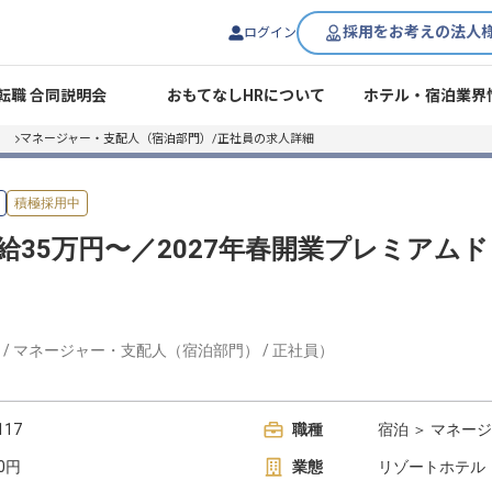
採用をお考えの法人
ログイン
転職 合同説明会
おもてなしHRについて
ホテル・宿泊業界
マネージャー・支配人（宿泊部門）/正社員の求人詳細
積極採用中
給35万円〜／2027年春開業プレミアム
/
マネージャー・支配人（宿泊部門）
/
正社員
）
17
職種
宿泊 ＞ マネー
00円
業態
リゾートホテル