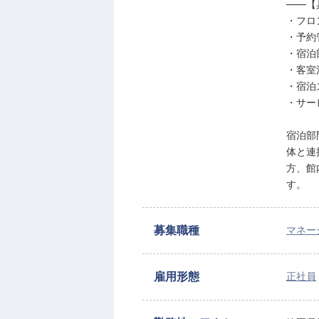
――【
・フロ
・予約
・宿泊
・客室
・宿泊
・サー
宿泊部
体と連
方、館
す。
募集職種
マネー
雇用形態
正社員