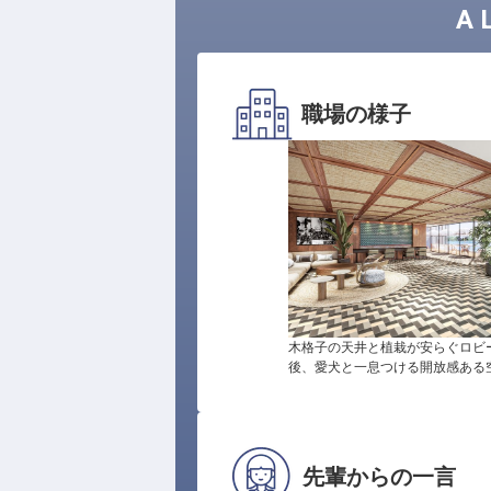
A 
職場の様子
木格子の天井と植栽が安らぐロビ
後、愛犬と一息つける開放感ある
先輩からの一言