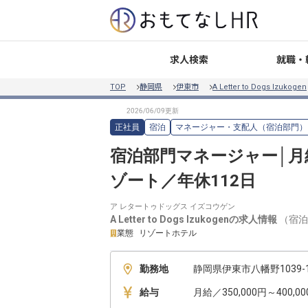
就職・
求人検索
TOP
静岡県
伊東市
A Letter to Dogs Izukogen
正社員
宿泊
マネージャー・支配人（宿泊部門）
宿泊部門マネージャー│月
ゾート／年休112日
ア レタートゥドッグス イズコウゲン
A Letter to Dogs Izukogen
の求人情報
（
宿泊
業態
リゾートホテル
勤務地
静岡県伊東市八幡野1039-1
給与
月給／350,000円～400,0