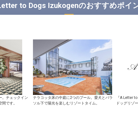
Letter to Dogs Izukogenのおすすめポ
ー。チェックイン
テラコッタ床の中庭に2つのプール。愛犬とパラ
『A Lette
空間です。
ソル下で陽光を楽しむリゾートタイム。
ドッグリゾ