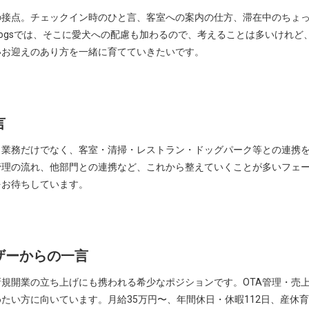
の接点。チェックイン時のひと言、客室への案内の仕方、滞在中のちょ
 to Dogsでは、そこに愛犬への配慮も加わるので、考えることは多いけ
いお迎えのあり方を一緒に育てていきたいです。
言
ト業務だけでなく、客室・清掃・レストラン・ドッグパーク等との連携
管理の流れ、他部門との連携など、これから整えていくことが多いフェ
をお待ちしています。
ザーからの一言
規開業の立ち上げにも携われる希少なポジションです。OTA管理・売
たい方に向いています。月給35万円〜、年間休日・休暇112日、産休