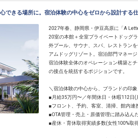
心できる場所に。宿泊体験の中心をゼロから設計する
2027年春、静岡県・伊豆高原に「A Letter
20室の本館＋全室プライベートドッグラ
外プール、サウナ、スパ、レストランを
アムドッグリゾート。宿泊部門マネージ
宿泊体験全体のオペレーション構築とチ
の接点を統括するポジションです。
＼宿泊体験の中心から、ブランドの印象
■月給35万円〜／年間休日・休暇112日(
■フロント、予約、客室、清掃、館内連
■OTA管理・売上・原価管理に踏み込ん
■産休・育休取得実績多数(女性100%取