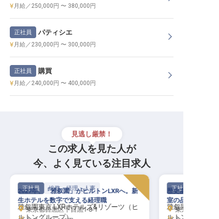
月給／250,000円 〜 380,000円
パティシエ
正社員
月給／230,000円 〜 300,000円
購買
正社員
月給／240,000円 〜 400,000円
見逃し厳禁！
この求人を見た人が
今、よく見ている注目求人
正社員
総務・経理・人事
正社員
2027年、「雅叙園」がヒルトンLXRへ。新
歴史ある「雅叙園
生ホテルを数字で支える経理職
室の品質を守るハ
雅叙園東京 LXRホテルズ&リゾーツ（ヒ
雅叙園東京 LX
東京都目黒区下目黒1-8-1
東京都目黒区下目
ルトングループ）
ルトングループ