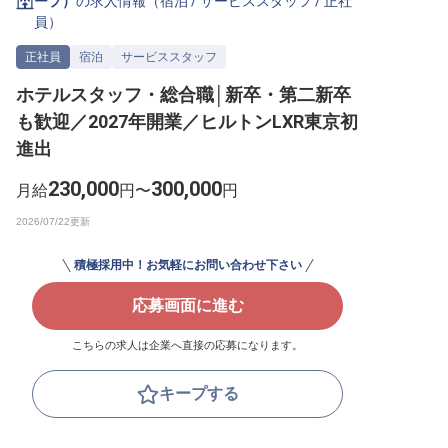
ープ）
の求人情報（
宿泊
/
サービススタッフ
/
正社
員
）
転職サポートに申し込む
無料
正社員
宿泊
サービススタッフ
採用をお考えの企業様へ
ホテルスタッフ・総合職│新卒・第二新卒
も歓迎／2027年開業／ヒルトンLXR東京初
進出
230,000
300,000
月給
円〜
円
積極採用中！お気軽にお問い合わせ下さい
応募画面に進む
こちらの求人は企業へ直接の応募になります。
キープする