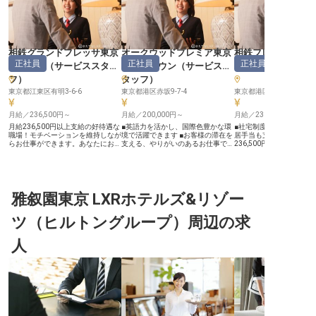
相鉄グランドフレッサ東京
オークウッドプレミア東京
相鉄フレッサイン
正社員
正社員
正社員
ベイ有明
（
サービススタッ
ミッドタウン
（
サービスス
谷口
（
サービスス
フ
）
タッフ
）
東京都江東区有明3-6-6
東京都港区赤坂9-7-4
東京都港区新橋1-14-3
月給／236,500円～
月給／200,000円～
月給／236,500円～
月給236,500円以上支給の好待遇な
■英語力を活かし、国際色豊かな環
■社宅制度で新生活をサ
職場！モチベーションを維持しなが
境で活躍できます ■お客様の滞在を
居手当も支給され安心です
らお仕事ができます。あなたにお任
支える、やりがいのあるお仕事です
236,500円から。安定
せするのは、総合職のお仕事。ホテ
■産休・育休制度も充実しており、
心して働けます。 ■新橋
ルの運営を支えるやりがいのあるポ
長く働ける環境です ■月給200,000
2分。通勤に便利な好立地
ジションです。「相鉄グランドフレ
円から、賞与年1回で安定した収入
充実の福利厚生と休暇制
ッサ東京ベイ有明」は、りんかい
ーー【お客様に寄り添う、心温まる
イベートも大切に。 ーー【お客様
線・国際展示場駅より徒歩3分の場
おもてなし】 お客様一人ひとりの
の心に残るおもてなしを追
所にあるホテル。最大324名収容可
雅叙園東京 LXRホテルズ&リゾー
ご要望に耳を傾け、快適な滞在をサ
客様一人ひとりに寄り添
能な会議室を備え、セミナーや会
ポートするのが私たちの使命です。
る時間を提供することが
議、パーティーなど用途に合わせて
チェックイン・アウト業務はもちろ
びです。日々の業務を通
ツ（ヒルトングループ）周辺の求
ご利用いただいています。※この求
ん、タクシーの手配や観光プランの
様の笑顔を引き出すおも
人は2024年1月18日時点の情報で
ご提案、レストラン予約など、お客
キルを磨きませんか。細
す
様の日常を豊かにするお手伝いをい
りや心遣いが、忘れられ
人
たします。 あなたの細やかな気配
演出します。あなたのホ
りが、お客様にとって忘れられない
ィで、お客様に最高の思
思い出となるでしょう。 心からの
ましょう。 ーー【安心して長く働
おもてなしで、お客様の笑顔を引き
ける環境とキャリア支援】
出してください。 ーー【成長を実
は、社員が安心して長く
感できる、充実したキャリアパス】
う、充実した福利厚生と
接客経験と英語力を存分に活かせる
制を整えています。社宅
環境で、あなたのスキルをさらに磨
手当で新生活を応援し、
きませんか。 日々の業務を通じ
引制度や資格取得支援で