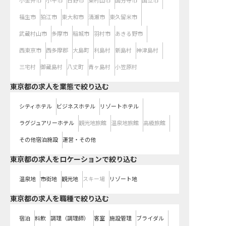
小金井市
小平市
日野市
東村山市
国分寺市
国立市
福生市
狛江市
東大和市
清瀬市
東久留米市
武蔵村山市
多摩市
稲城市
羽村市
あきる野市
西東京市
西多摩郡
大島町
利島村
新島村
神津島村
三宅村
御蔵島村
八丈町
青ヶ島村
小笠原村
東京都の求人を業態で絞り込む
シティホテル
ビジネスホテル
リゾートホテル
ラグジュアリーホテル
観光地旅館
温泉地旅館
高級旅館
その他宿泊施設
運営・その他
東京都の求人をロケーションで絞り込む
温泉地
市街地
観光地
スキー場
リゾート地
東京都の求人を職種で絞り込む
宿泊
料飲
調理（調理師）
客室
施設管理
ブライダル