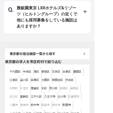
優待制度もあり、プライベートも充
テルの社員割引制度もあり、自身も
す。 シャワー室や社員食
実！技術・知識のレベルアップを目
上質なホテルステイを体験できま
し、長時間勤務の方も快
指す方、意欲と向上心を持って仕事
す！シャワー室完備で、長時間勤務
ます！さらに、IHGグル
雅叙園東京 LXRホテルズ&リゾー
に取り組める方にぴったりの環境で
でも快適に。 ホテル業界での経験
施設を社員割引で利用で
す。 60歳定年後の再雇用制度もあ
を活かしながら、国際的なホテルブ
も！ ホテル業界での経験
ツ（ヒルトングループ）の近くで
り、長く安心して働けるのも魅力で
ランドでキャリアアップを目指せる
ながら、国際的なホスピ
す！あなたのホスピタリティで、お
環境です。学歴不問で、あなたの
現場でスキルアップした
他にも採用募集をしている施設は
客様と共に成長していきましょう！
「おもてなしの心」と「チームワー
たりの職場です。一緒に
※2025年06月16日時点の情報です
ク」を大切にします。一緒に素敵な
ディゴ東京渋谷の品質を
ありますか？
ホテル体験を創り上げていきましょ
ましょう！ ※2025年06
う！ ※2025年06月20日時点の情報
の情報です
です
東京都
の宿泊施設一覧から探す
東京都の求人を市区町村で絞り込む
千代田区
中央区
港区
新宿区
文京区
台東区
墨田区
江東区
品川区
目黒区
大田区
世田谷区
渋谷区
中野区
杉並区
豊島区
北区
荒川区
板橋区
練馬区
足立区
葛飾区
江戸川区
八王子市
立川市
武蔵野市
三鷹市
青梅市
府中市
昭島市
調布市
町田市