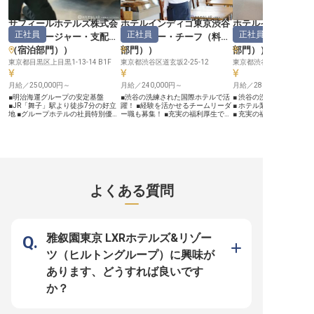
て、お客様対応力や問題解決能力が
長を後押し。シフト制勤
向上し、自身の成長を実感できま
ベートも大切にしながら
サフィールホテルズ株式会
す。 また、ハロウィンやクリスマ
ホテルインディゴ東京渋谷
営のプロフェッショナル
ホテルインディゴ
スなどのイベント企画にも携わる機
リアを築ける環境です。
正社員
正社員
正社員
社
（
マネージャー・支配人
（
リーダー・チーフ（料飲
（
リーダー・チー
会があり、創造性を発揮することも
し、お客様に感動を届け
可能です。 産休・育休制度の取得
（宿泊部門）
）
部門）
）
部門）
）
実績もあり、ライフステージの変化
東京都目黒区上目黒1-13-14 B1F
東京都渋谷区道玄坂2-25-12
東京都渋谷区道玄坂2-25-
にも柔軟に対応しながら、安心して
長くキャリアを築ける職場です。
※2026年03月06日時点の情報です
月給／250,000円～
月給／240,000円～
月給／280,000円～
■明治海運グループの安定基盤
■渋谷の洗練された国際ホテルで活
■ 渋谷の洗練されたホテ
■JR「舞子」駅より徒歩7分の好立
躍！ ■経験を活かせるチームリーダ
■ ホテル業界での経験を
地 ■グループホテルの社員特別優待
ー職も募集！ ■充実の福利厚生で安
■ 充実の福利厚生でサポー
あり ■サービス経験を活かせるステ
心して働ける環境！ ■ホテル業界経
際的なIHGグループの一員
ップアップ ーー【おもてなしのプ
験者は優遇いたします！ ーー【渋
ー【渋谷の心地よい空間
ロフェッショナルへの道】 お客様
谷の中心で紡ぐ、特別なおもてな
てなしの担い手に】 渋谷
の大切な時間を彩るホテルサービス
し】 ホテルインディゴ東京渋谷
位置する「ホテルインデ
の世界へようこそ！サフィールホテ
は、国際的なIHGグループが手がけ
谷」で、快適な空間づく
ルズでは、あなたのサービス経験を
る洗練されたホテル。渋谷という東
るポジションです！ハウ
活かしながら、マネージャーとして
京の中心地で、世界各国からのお客
グチームリーダーとして
のスキルを磨くことができます。接
様をお迎えしています。 レストラ
最高の滞在体験をご提供
よくある質問
客対応から配膳、売上・在庫管理ま
ンサービスでは、お食事を通じて心
清潔で心地よいお部屋の
で、ホテルサービスの要となるポジ
に残る体験を提供する大切な役割を
せします。 アウトソース
ションです！ 明治海運グループと
担っていただきます。チームリーダ
円滑なコミュニケーショ
いう安定した基盤のもと、お客様に
ーは接客だけでなく、スタッフ育成
タイムリーなお部屋の提
感動を提供する喜びを日々実感でき
や指示出しなど、お客様の満足とチ
理をお願いします。スタ
る職場です。あなたの「おもてなし
ームの成長を同時に実現する、やり
導や検査を通じて、ホテ
雅叙園東京 LXRホテルズ&リゾー
の心」を最大限に発揮してみません
がいに満ちたポジションです！ 一
準を守る大切な役割です
か？ ーー【成長できる環境で、キ
流のおもてなしの心で、特別な時間
しの心を形にする、やり
ツ（ヒルトングループ）に興味が
ャリアを広げる】 サービスマネー
を創り出しませんか？ ーー【成長
お仕事です！ ーー【国際ホテルグ
ジャーとして、スタッフの育成や販
できる環境で、あなたの可能性を広
ループで成長できる環境
あります、どうすれば良いです
売促進など、幅広い業務にチャレン
げよう】 当ホテルでは、スタッフ
す】 世界的に展開するIH
ジできます！シフト制で働きやす
一人ひとりの成長を大切にしていま
プの一員として、ホテル
か？
く、扶養手当や役職手当など待遇面
す。日々の業務はもちろん、充実し
ャリアを築くチャンス！
も充実！ 北海道・神戸・沖縄のグ
た福利厚生（食事手当、病気休暇な
病気休暇などの福利厚生
ループホテルやゴルフ場の社員特別
ど）でサポート。 IHGグループホ
おり、働きやすい環境が