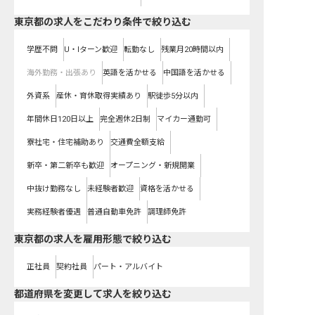
東京都の求人をこだわり条件で絞り込む
学歴不問
U・Iターン歓迎
転勤なし
残業月20時間以内
海外勤務・出張あり
英語を活かせる
中国語を活かせる
外資系
産休・育休取得実績あり
駅徒歩5分以内
年間休日120日以上
完全週休2日制
マイカー通勤可
寮社宅・住宅補助あり
交通費全額支給
新卒・第二新卒も歓迎
オープニング・新規開業
中抜け勤務なし
未経験者歓迎
資格を活かせる
実務経験者優遇
普通自動車免許
調理師免許
東京都の求人を雇用形態で絞り込む
正社員
契約社員
パート・アルバイト
都道府県を変更して求人を絞り込む