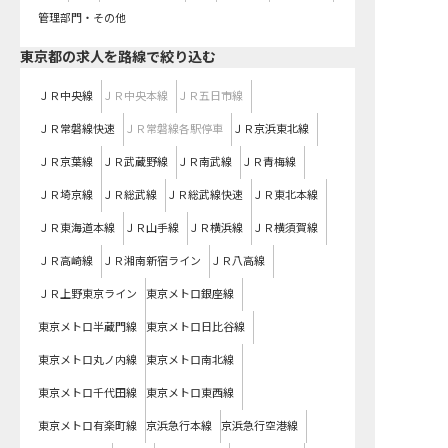
管理部門・その他
東京都
の求人を路線で絞り込む
ＪＲ中央線
ＪＲ中央本線
ＪＲ五日市線
ＪＲ常磐線快速
ＪＲ常磐線各駅停車
ＪＲ京浜東北線
ＪＲ京葉線
ＪＲ武蔵野線
ＪＲ南武線
ＪＲ青梅線
ＪＲ埼京線
ＪＲ総武線
ＪＲ総武線快速
ＪＲ東北本線
ＪＲ東海道本線
ＪＲ山手線
ＪＲ横浜線
ＪＲ横須賀線
ＪＲ高崎線
ＪＲ湘南新宿ライン
ＪＲ八高線
ＪＲ上野東京ライン
東京メトロ銀座線
東京メトロ半蔵門線
東京メトロ日比谷線
東京メトロ丸ノ内線
東京メトロ南北線
東京メトロ千代田線
東京メトロ東西線
東京メトロ有楽町線
京浜急行本線
京浜急行空港線