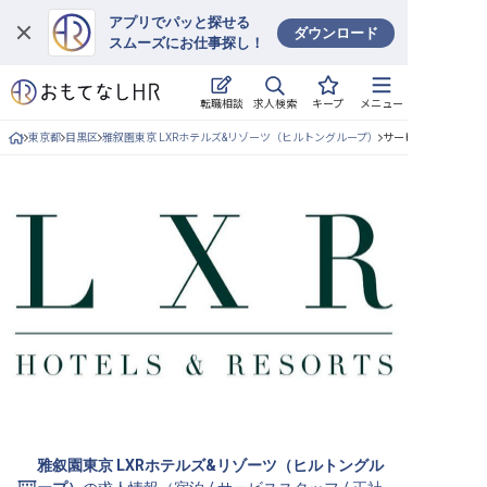
アプリでパッと探せる
ダウンロード
スムーズにお仕事探し！
ログイン
求人検索
転職相談
キープ
メニュー
求人・施設を探す
東京都
目黒区
雅叙園東京 LXRホテルズ&リゾーツ（ヒルトングループ）
サービススタッフ/
キープした求人
就職・転職 合同説明会
おもてなしHRについて
ご利用の流れ
よくある質問
ホテル・宿泊業界情報コラム
雅叙園東京 LXRホテルズ&リゾーツ（ヒルトングル