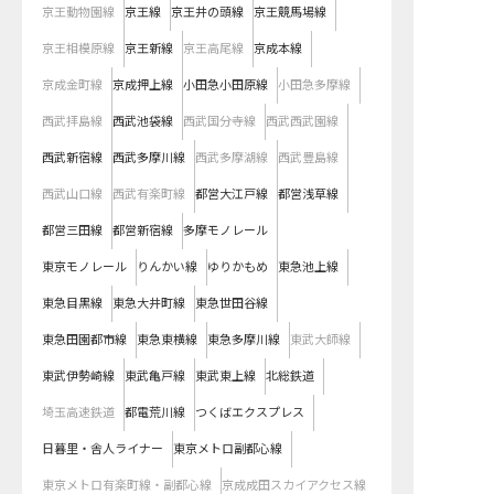
京王動物園線
京王線
京王井の頭線
京王競馬場線
京王相模原線
京王新線
京王高尾線
京成本線
京成金町線
京成押上線
小田急小田原線
小田急多摩線
西武拝島線
西武池袋線
西武国分寺線
西武西武園線
西武新宿線
西武多摩川線
西武多摩湖線
西武豊島線
西武山口線
西武有楽町線
都営大江戸線
都営浅草線
都営三田線
都営新宿線
多摩モノレール
東京モノレール
りんかい線
ゆりかもめ
東急池上線
東急目黒線
東急大井町線
東急世田谷線
東急田園都市線
東急東横線
東急多摩川線
東武大師線
東武伊勢崎線
東武亀戸線
東武東上線
北総鉄道
埼玉高速鉄道
都電荒川線
つくばエクスプレス
日暮里・舎人ライナー
東京メトロ副都心線
東京メトロ有楽町線・副都心線
京成成田スカイアクセス線