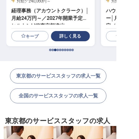
月給／240,000円～
月給／230,00
経理事務（アカウントクラーク）│
ハウスキーピ
月給24万円～／2027年開業予定／
ー│月給23万
ヒルトンLXR東京初進出
定／ヒルトンL
詳しく見る
キープ
東京都のサービススタッフの求人一覧
全国のサービススタッフの求人一覧
東京都のサービススタッフの求人