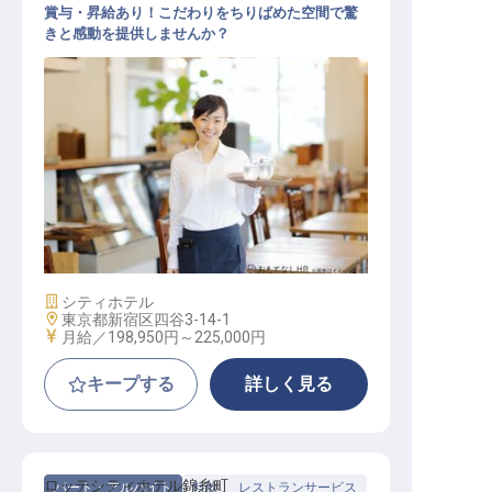
賞与・昇給あり！こだわりをちりばめた空間で驚
きと感動を提供しませんか？
レストランホールスタッフ
施設業態
シティホテル
勤務地
東京都新宿区四谷3-14-1
給与
月給／198,950円～
225,000円
キープする
詳しく見る
ロッテシティホテル錦糸町
パート・アルバイト
料飲
レストランサービス