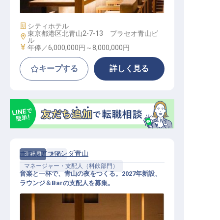
と哲学をつくる
施設業態
シティホテル
東京都港区北青山2-7-13 プラセオ青山ビ
勤務地
ル
給与
年俸／6,000,000円～
8,000,000円
キープする
詳しく見る
ホテルアラマンダ青山
正社員
料飲
マネージャー・支配人（料飲部門）
音楽と一杯で、青山の夜をつくる。2027年新設、
ラウンジ＆Barの支配人を募集。