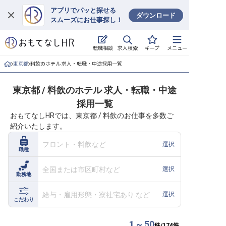
アプリでパッと探せる
ダウンロード
スムーズにお仕事探し！
ログイン
求人検索
転職相談
キープ
メニュー
求人・施設を探す
東京都
料飲のホテル 求人・転職・中途採用一覧
キープした求人
東京都 / 料飲のホテル 求人・転職・中途
採用一覧
就職・転職 合同説明会
おもてなしHRでは、東京都 / 料飲のお仕事を多数ご
紹介いたします。
おもてなしHRについて
フロント・料飲など
選択
職種
ご利用の流れ
全国または市区町村など
選択
勤務地
よくある質問
給与・雇用形態・寮社宅あり など
選択
ホテル・宿泊業界情報コラム
こだわり
1 ~ 50
件/
174
件