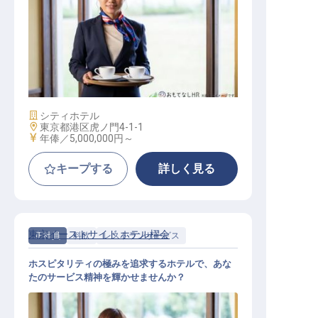
レストランアシスタントマネージャ
ー
施設業態
シティホテル
勤務地
東京都港区虎ノ門4-1-1
給与
年俸／5,000,000円～
キープする
詳しく見る
東京イーストサイド ホテル櫂会
正社員
料飲
レストランサービス
ホスピタリティの極みを追求するホテルで、あな
たのサービス精神を輝かせませんか？