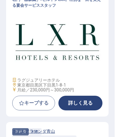
る宴会サービススタッフ
宴会サービススタッフ│月給23万円
～／2027年開業予定／ヒルトンLXR
東京初進出
施設業態
ラグジュアリーホテル
勤務地
東京都目黒区下目黒1-8-1
給与
月給／230,000円～
300,000円
キープする
詳しく見る
ホテルアラマンダ青山
正社員
料飲