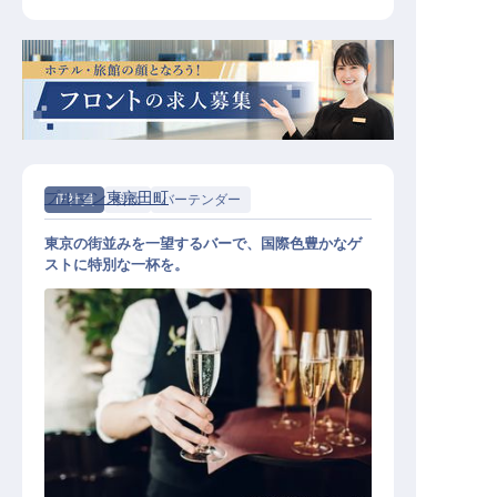
プルマン東京田町
正社員
料飲
バーテンダー
東京の街並みを一望するバーで、国際色豊かなゲ
ストに特別な一杯を。
バーテンダー