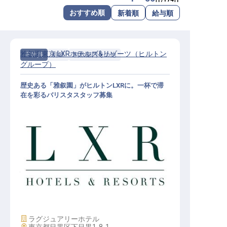
転職サポートに申し込む
おすすめ順
新着順
給与順
無料
採用をお考えの企業様へ
雅叙園東京 LXRホテルズ&リゾーツ（ヒルトン
正社員
料飲
料飲部門その他
グループ）
歴史ある「雅叙園」がヒルトンLXRに。一杯で滞
在を彩るバリスタスタッフ募集
バリスタ│月給23万円～／2027年開
業予定／ヒルトンLXR東京初進出
施設業態
ラグジュアリーホテル
勤務地