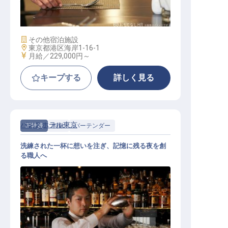
施設業態
その他宿泊施設
勤務地
東京都港区海岸1-16-1
給与
月給／229,000円～
キープする
詳しく見る
パレスホテル東京
正社員
料飲
バーテンダー
洗練された一杯に想いを注ぎ、記憶に残る夜を創
る職人へ