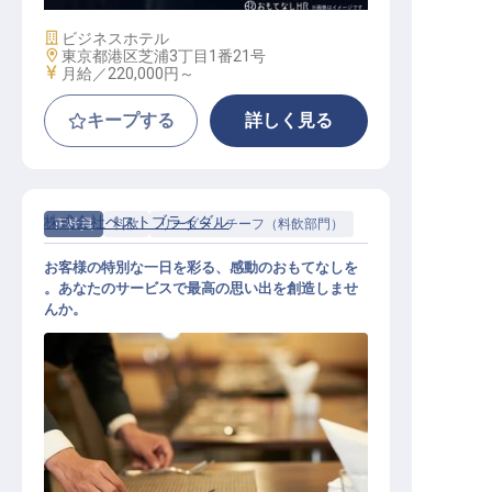
施設業態
ビジネスホテル
勤務地
東京都港区芝浦3丁目1番21号
給与
月給／220,000円～
キープする
詳しく見る
株式会社ベストブライダル
正社員
料飲
リーダー・チーフ（料飲部門）
お客様の特別な一日を彩る、感動のおもてなしを
。あなたのサービスで最高の思い出を創造しませ
んか。
バンケットサービス（関東エリア）