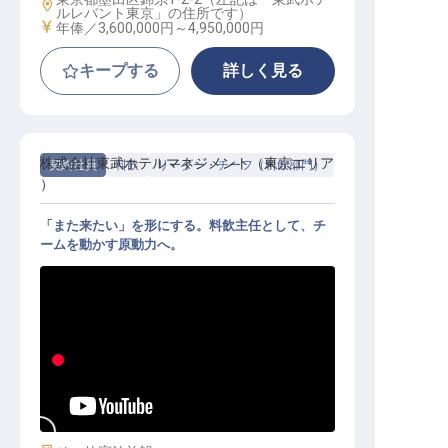
勤務地
ルレバント東京」の住所です）
給与
年俸／3,600,000円～
4,950,000円
キープする
詳しく見る
株式会社東武ホテルマネジメント（東京エリア
契約社員
料飲
リーダー・チーフ（料飲部門）
）
「また来たい」を形にする。料飲主任として、チ
ームを動かす原動力へ。
料飲主任