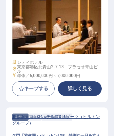
鮨レストランマネージャー│年俸600
万円～700万円／2027年新設／カウ
ンターを預かる立ち上げ責任者
施設業態
シティホテル
東京都港区北青山2-7-13 プラセオ青山ビ
勤務地
ル
給与
年俸／6,000,000円～
7,000,000円
キープする
詳しく見る
雅叙園東京 LXRホテルズ&リゾーツ（ヒルトン
正社員
料飲
料飲部門その他
グループ）
名門「雅叙園」×ヒルトンLXR。特別な一日を支え