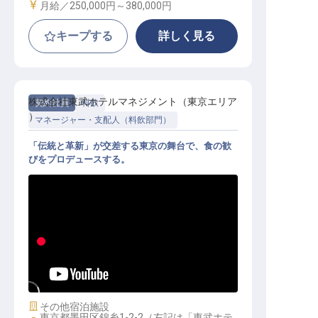
給与
月給／250,000円～
380,000円
キープする
詳しく見る
株式会社東武ホテルマネジメント（東京エリア
契約社員
料飲
）
マネージャー・支配人（料飲部門）
「伝統と革新」が交差する東京の舞台で、食の歓
びをプロデュースする。
料飲マネージャー
施設業態
その他宿泊施設
東京都墨田区錦糸1-2-2（左記は「東武ホテ