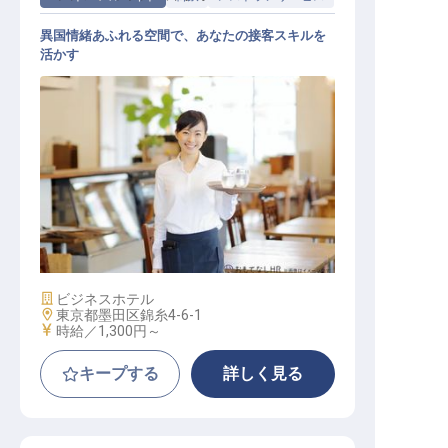
異国情緒あふれる空間で、あなたの接客スキルを
活かす
レストランホールスタッフ
施設業態
ビジネスホテル
勤務地
東京都墨田区錦糸4-6-1
給与
時給／1,300円～
キープする
詳しく見る