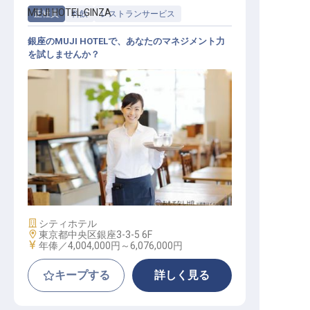
MUJI HOTEL GINZA
正社員
料飲
レストランサービス
銀座のMUJI HOTELで、あなたのマネジメント力
を試しませんか？
レストランホール店長候補
施設業態
シティホテル
勤務地
東京都中央区銀座3-3-5 6F
給与
年俸／4,004,000円～
6,076,000円
キープする
詳しく見る