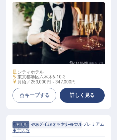
【グランドハイアット東京】バーテ
ンダー（チームリーダー）
施設業態
シティホテル
勤務地
東京都港区六本木6-10-3
給与
月給／253,000円～
347,000円
キープする
詳しく見る
ホテルウィングインターナショナルプレミアム
正社員
料飲
レストランサービス
東京四谷