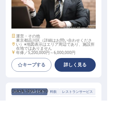
本社・レストラン店舗マネージャー
│ハイレベル求人／年収520万以上
施設業態
運営・その他
東京都品川区（詳細はお問い合わせくださ
勤務地
い）※地図表示はエリア周辺であり、施設所
在地ではありません
給与
年俸／5,200,000円～
6,000,000円
キープする
詳しく見る
CHAYA 1899 TOKYO
パート・アルバイト
料飲
レストランサービス
昇給あり！寮もあり、安心して新生活をスタート
できます
求人を紹介してもらう