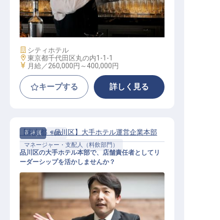
バーテンダー
施設業態
シティホテル
勤務地
東京都千代田区丸の内1-1-1
給与
月給／260,000円～
400,000円
キープする
詳しく見る
【東京都・品川区】大手ホテル運営企業本部
正社員
料飲
マネージャー・支配人（料飲部門）
品川区の大手ホテル本部で、店舗責任者としてリ
ーダーシップを活かしませんか？