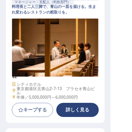
マネージャー・支配人（料飲部門）
料理長と二人三脚で、青山の一皿を届ける。生ま
れ変わるレストランの舵取りを。
西洋レストランマネージャー│年俸5
00万円～600万円／2027年4月全館
リニューアル／料理長と担う店舗運
営
施設業態
シティホテル
東京都港区北青山2-7-13 プラセオ青山ビ
勤務地
ル
給与
年俸／5,000,000円～
6,000,000円
キープする
詳しく見る