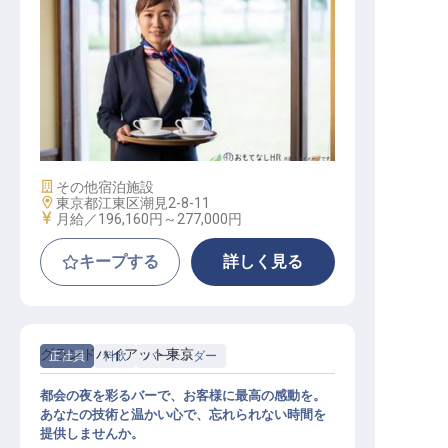
レストランサービス
施設業態
その他宿泊施設
勤務地
東京都江東区潮見2-8-11
給与
月給／196,160円～
277,000円
キープする
詳しく見る
グランドハイアット東京
正社員
料飲
バーテンダー
都会の夜を彩るバーで、お客様に最高の感動を。
あなたの技術と温かい心で、忘れられない時間を
提供しませんか。