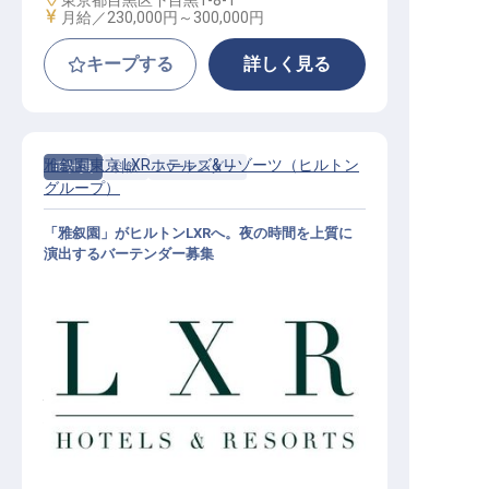
東京都目黒区下目黒1-8-1
給与
月給／230,000円～
300,000円
キープする
詳しく見る
雅叙園東京 LXRホテルズ&リゾーツ（ヒルトン
正社員
料飲
バーテンダー
グループ）
「雅叙園」がヒルトンLXRへ。夜の時間を上質に
演出するバーテンダー募集
バーテンダー│月給25万円～／2027
年開業予定／ヒルトンLXR東京初進
出