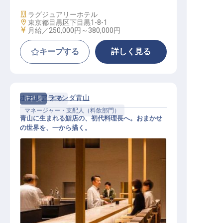
施設業態
ラグジュアリーホテル
勤務地
東京都目黒区下目黒1-8-1
給与
月給／250,000円～
380,000円
キープする
詳しく見る
ホテルアラマンダ青山
正社員
料飲
マネージャー・支配人（料飲部門）
青山に生まれる鮨店の、初代料理長へ。おまかせ
の世界を、一から描く。
鮨店料理長│年俸600万円～800万円
／2027年新設／初代料理長として味