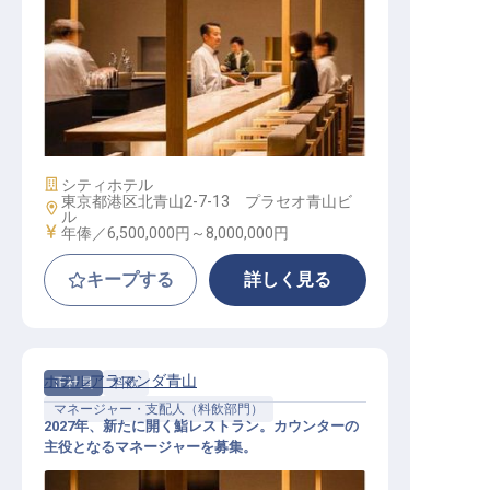
ミュージックラウンジ＆Bar支配人│
年俸650万円～800万円／2027年新
設／立ち上げから任せる支配人
施設業態
シティホテル
東京都港区北青山2-7-13 プラセオ青山ビ
勤務地
ル
給与
年俸／6,500,000円～
8,000,000円
キープする
詳しく見る
ホテルアラマンダ青山
正社員
料飲
マネージャー・支配人（料飲部門）
2027年、新たに開く鮨レストラン。カウンターの
主役となるマネージャーを募集。