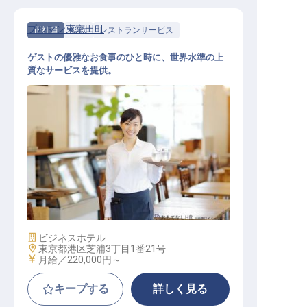
プルマン東京田町
正社員
料飲
レストランサービス
ゲストの優雅なお食事のひと時に、世界水準の上
質なサービスを提供。
レストラン サーバー（オールデイ
ダイニング・ルームサービス）
施設業態
ビジネスホテル
勤務地
東京都港区芝浦3丁目1番21号
給与
月給／220,000円～
キープする
詳しく見る