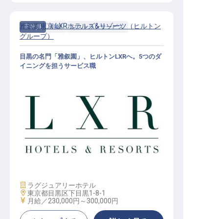
雅叙園東京 LXRホテルズ&リゾーツ（ヒルトン
正社員
料飲
レストランサービス
グループ）
目黒の名門「雅叙園」、ヒルトンLXRへ。5つのダ
イニングを担うサービス職
レストランサービススタッフ│月給2
3万円～／2027年開業予定／ヒルト
ンLXR東京初進出
施設業態
ラグジュアリーホテル
勤務地
東京都目黒区下目黒1-8-1
給与
月給／230,000円～
300,000円