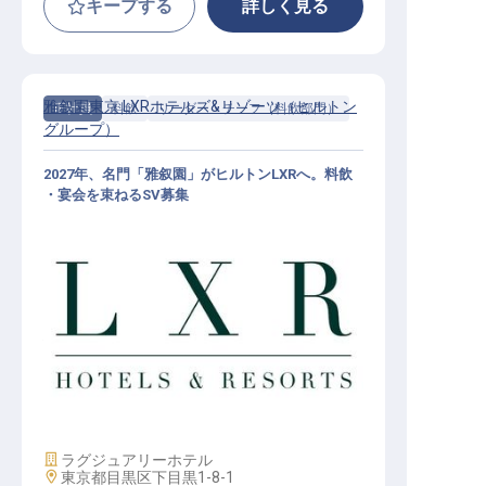
キープする
詳しく見る
雅叙園東京 LXRホテルズ&リゾーツ（ヒルトン
正社員
料飲
リーダー・チーフ（料飲部門）
グループ）
2027年、名門「雅叙園」がヒルトンLXRへ。料飲
・宴会を束ねるSV募集
料飲・宴会サービスSV│月給25万円
～／2027年開業予定／ヒルトンLXR
東京初進出
施設業態
ラグジュアリーホテル
勤務地
東京都目黒区下目黒1-8-1