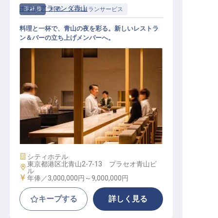
ホテルアラマンダ青山
正社員
料飲
レストランサービス
料理と一杯で、青山の夜を彩る。新しいレストラ
ン＆バーの立ち上げメンバーへ。
レストランサービス・バーテンダー
│年俸300万円～900万円／2027年新
設のレストラン＆バー／経験次第で
年俸大きく
施設業態
シティホテル
東京都港区北青山2-7-13 プラセオ青山ビ
勤務地
ル
給与
年俸／3,000,000円～
9,000,000円
キープする
詳しく見る