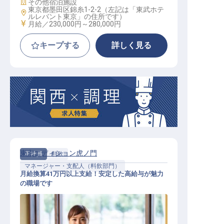
施設業態
その他宿泊施設
東京都墨田区錦糸1-2-2（左記は「東武ホテ
勤務地
ルレバント東京」の住所です）
給与
月給／230,000円～
280,000円
キープする
詳しく見る
東京エディション虎ノ門
正社員
料飲
マネージャー・支配人（料飲部門）
月給換算41万円以上支給！安定した高給与が魅力
の職場です