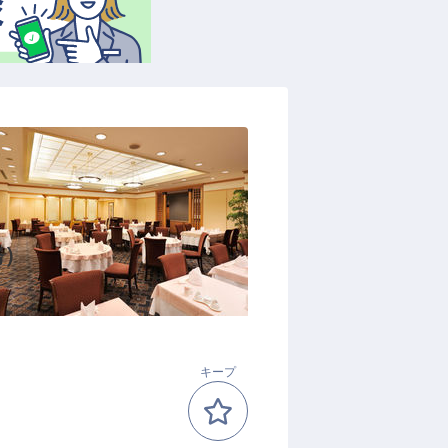
務）
キープ