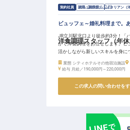
求人情報：
パレスホテル立川
の
イタリ
契約社員
調理（調理師）
イタリアン（
ーー【働きやすい環境とキャリア
パート・アルバイトとして、あな
ビュッフェ～婚礼料理まで。
です。社会保険完備はもちろん、
JR立川駅北口より徒歩約3分！「
嬉しい福利厚生もございます。
洋食調理スタッフ（年休1
かで洋食調理をお任せします。ビ
将来的に正社員を目指せる登用制
活かしながら新しいスキルを身につ
※2026年03月12日時点の情報です
レッシュ休暇もあり、残業は月平均
業態
シティホテル
その他宿泊施設
とからお任せしますので、ホテル
給与
月給／190,000円～
220,000円
【この企業・施設について】
この求人の問い合わせをす
1994年10月、アートの街・フ
着型のコミュニティホテルとして
して最高の施設と機能、まごころ
と共に、すべてのお客様に上質な寛
年12月までの営業となるため、