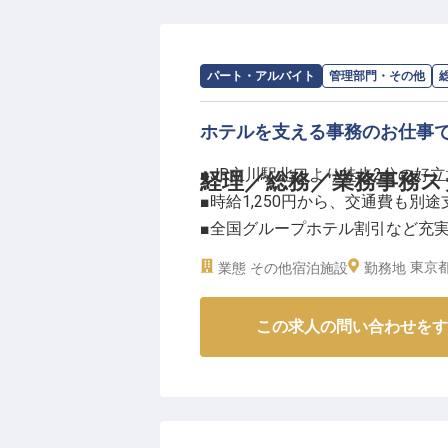
温かいおもてなしの心で、お客様
の方も安心して始められるよう、
求人情報：
ホテルエミシア東京立川
の
パート・アルバイト
管理部門・その他
ーー【働きやすい環境とキャリア
勤務時間は6:00から11:00ま
ホテルを支える事務のお仕事
の環境です。JR立川駅北口から徒
■JR立川駅北口より徒歩2分の好立
経理／総務／業務事務ス
時給1,250円〜1,350円に加え
■時給1,250円から、交通費も別途
けます。制服貸与や宿泊割引制度
■全国グループホテル割引など充
※2026年03月12日時点の情報です
■オフィススキルを活かしてホテ
東京都
業態
その他宿泊施設
勤務地
ーー【ホテルを支える事務のお仕
この求人の問い合わせをす
ホテル運営を円滑に進めるための
理、請求書や伝票処理など、幅広
るやりがいを感じられます。
お客様が快適に過ごせるよう、細
します。