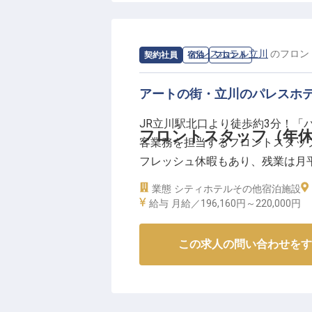
して最高の施設と機能、まごころ
と共に、すべてのお客様に上質な寛
年12月までの営業となるため、
求人情報：
パレスホテル立川
の
フロン
契約社員
宿泊
フロント
アートの街・立川のパレスホ
JR立川駅北口より徒歩約3分！
フロントスタッフ（年休1
客業務を担当するフロントスタッフ
フレッシュ休暇もあり、残業は月平
ホテルの質の高いおもてなしを身
業態
シティホテル
その他宿泊施設
いらっしゃるため、英会話スキル
給与
月給／196,160円～
220,000円
【この企業・施設について】
この求人の問い合わせをす
1994年10月、アートの街・フ
着型のコミュニティホテルとして
して最高の施設と機能、まごころ
と共に、すべてのお客様に上質な寛