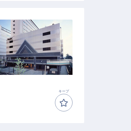
）
キープ