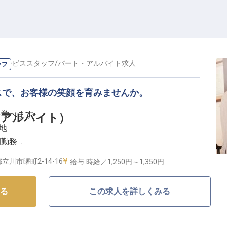
サービススタッフ
/
パート・アルバイト
求人
ッフ
スで、お客様の笑顔を育みませんか。
を学べます
（アルバイト）
地
間勤務
い福利厚生
立川市曙町2-14-16
給与
時給／1,250円～
1,350円
おもてなし】
る
この求人を詳しくみる
様にとって一日の始まりを心地よく過ごしていただくた
補助から、お客様のご案内、料理の補充、そして片付け
の笑顔に繋がります。