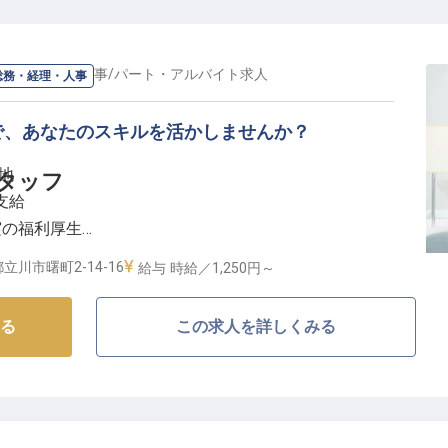
の素敵な一日を彩るお手伝いをしてみませんか。未経験
先輩スタッフが丁寧にサポートいたします。
総務・経理・人事
/
パート・アルバイト
求人
総務・経理・人事
アップの機会】
での短時間勤務で、朝の時間を有効活用したい方にぴったり
で、あなたのスキルを活かしませんか？
歩2分というアクセス抜群の立地も魅力。
地
タッフ
、月50,000円までの交通費支給があり、安心して通勤いただ
支給
など、ホテルならではの福利厚生も充実しています。
実の福利厚生
ルを支える
立川市曙町2-14-16
給与
時給／1,250円～
事】
る
この求人を詳しくみる
大切な事務業務をお任せします。受発注処理や勤怠管
い業務を通じてホテルの「おもてなし」を裏側から支え
やかな気配りで業務に取り組んでくださる方を歓迎いた