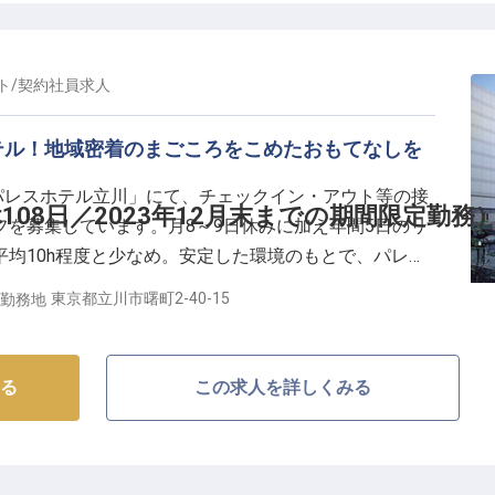
をこめたサービスでお客様をお迎えしています。私たち
ぎ空間と最高のひとときをご提供しませんか？※2023
期間限定で採用を行なっています。
ト
/
契約社員
求人
テル！地域密着のまごころをこめたおもてなしを
「パレスホテル立川」にて、チェックイン・アウト等の接
08日／2023年12月末までの期間限定勤務
を募集しています。月8～9日休みに加え年間5日のリ
均10h程度と少なめ。安定した環境のもとで、パレス
につけられる好環境です。海外からのお客様も3割ほど
東京都立川市曙町2-40-15
勤務地
がある方は得意なことを活かして活躍できます！
る
この求人を詳しくみる
ァーレ立川に開業した「パレスホテル立川」。周辺地域密
、また東京・丸の内のパレスホテル東京の姉妹ホテルと
をこめたサービスでお客様をお迎えしています。私たち
ぎ空間と最高のひとときをご提供しませんか？※2023