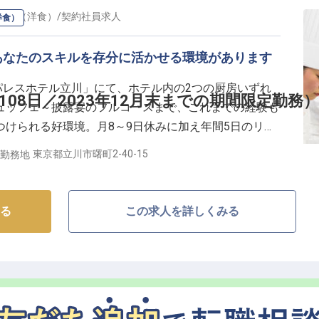
アン（洋食）
/
契約社員
求人
洋食）
アップ】
たのライフスタイルに合わせたシフトで働くことが可能
あなたのスキルを存分に活かせる環境があります
全国のグループホテルやリゾート施設を割引利用できる
パレスホテル立川」にて、ホテル内の2つの厨房いずれ
08日／2023年12月末までの期間限定勤務）
ュッフェ～披露宴のフルコースまで、これまでの経験も
度もあり、長期的なキャリア形成も応援いたします。
けられる好環境。月8～9日休みに加え年間5日のリフ
10h程度と少なめで働きやすさも抜群です。できるこ
東京都立川市曙町2-40-15
勤務地
での調理が初めての方もご安心ください！
る
この求人を詳しくみる
ァーレ立川に開業した「パレスホテル立川」。周辺地域密
、また東京・丸の内のパレスホテル東京の姉妹ホテルと
をこめたサービスでお客様をお迎えしています。私たち
ぎ空間と最高のひとときをご提供しませんか？※2023
期間限定で採用を行なっています。