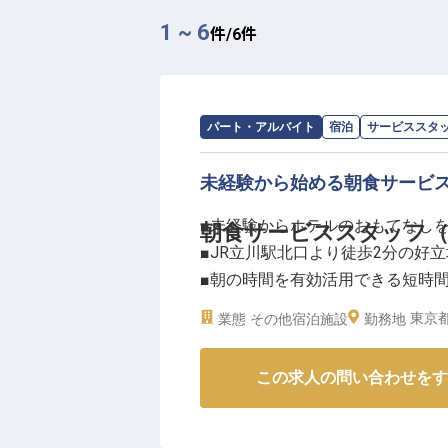
1 ~ 6
件/
6
件
求人情報：
ホテルエミシア東京立川
の
パート・アルバイト
宿泊
サービススタ
未経験から始める朝食サービ
■未経験からホテルのおもてなし
朝食サービススタッフ
■JR立川駅北口より徒歩2分の好立
■朝の時間を有効活用できる短時
■交通費支給や宿泊割引など嬉し
東京都
業態
その他宿泊施設
勤務地
ーー【お客様の素敵な一日を彩る
この求人の問い合わせをす
ホテルでの朝食サービスは、お客
めの大切な時間です。簡単な調理
まで、一つひとつの業務がお客様