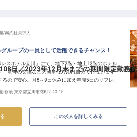
、また東京・丸の内のパレスホテル東京の姉妹ホテルと
をこめたサービスでお客様をお迎えしています。私たち
ぎ空間と最高のひとときをご提供しませんか？※2023
期間限定で採用を行なっています。
理
/
契約社員
求人
ルグループの一員として活躍できるチャンス！
パレスホテル立川」にて、地下2階～地上12階のホテル
08日／2023年12月末までの期間限定勤務）
す。電球の交換などの簡単な対応は自分で行ないます
るので安心。月8～9日休みに加え年間5日のリフレッ
h程度と少なめで働きやすさも抜群です。資格や経験が
東京都立川市曙町2-40-15
勤務地
一員として安定のキャリアを築くチャンス！
る
この求人を詳しくみる
ァーレ立川に開業した「パレスホテル立川」。周辺地域密
、また東京・丸の内のパレスホテル東京の姉妹ホテルと