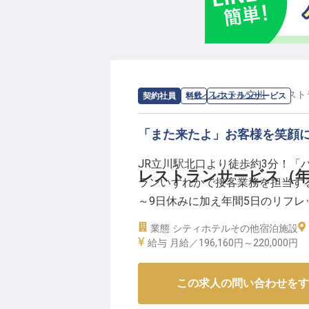
求人情報：
パレスホテル立川
の
レスト
契約社員
料飲
レストランサービス
「また来たよ」お客様を笑顔
JR立川駅北口より徒歩約3分！
レストランサービス（年休
ランいずれかで接客業務を担当す
～9日休みに加え年間5日のリフレ
験に合わせてできることからお任
業態
シティホテル
その他宿泊施設
環境のもと、パレスホテルのおも
給与
月給／196,160円～
220,000円
【この企業・施設について】
この求人の問い合わせをす
1994年10月、アートの街・フ