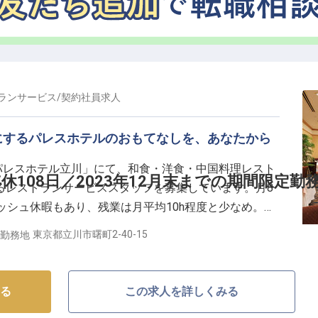
ランサービス
/
契約社員
求人
にするパレスホテルのおもてなしを、あなたから
「パレスホテル立川」にて、和食・洋食・中国料理レスト
108日／2023年12月末までの期間限定勤
るレストランサービススタッフを募集しています。月8
ッシュ休暇もあり、残業は月平均10h程度と少なめ。経
せしていくので、未経験の方もご安心ください。充実の
東京都立川市曙町2-40-15
勤務地
てなしをぜひ自分のものにしてください！
る
この求人を詳しくみる
ァーレ立川に開業した「パレスホテル立川」。周辺地域密