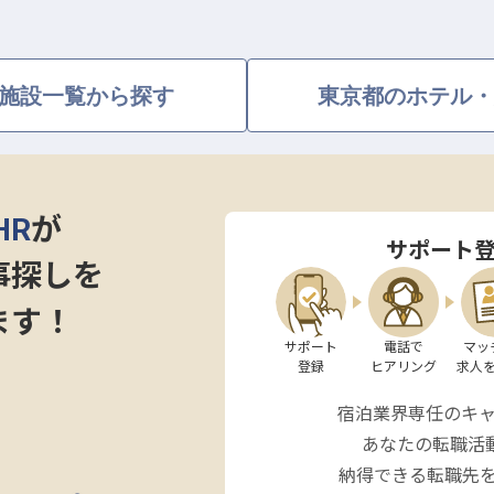
期間限定で採用を行なっています。
施設一覧から探す
東京都のホテル・
HR
が
サポート
事探しを
ます！
サポート

電話で

マッ
登録
ヒアリング
求人
宿泊業界専任のキ
あなたの転職活
納得できる転職先