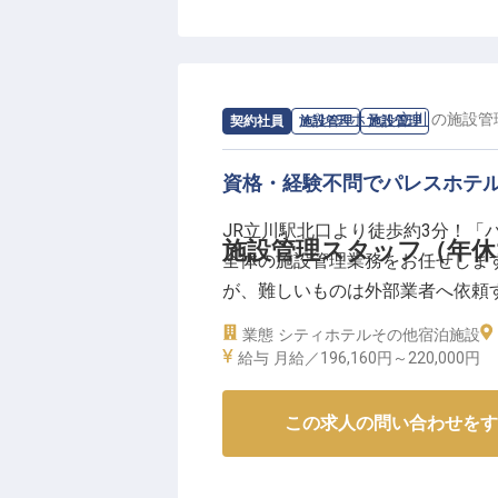
着型のコミュニティホテルとして
して最高の施設と機能、まごころ
と共に、すべてのお客様に上質な寛
年12月までの営業となるため、
求人情報：
パレスホテル立川
の
施設管
契約社員
施設管理
施設管理
資格・経験不問でパレスホテ
JR立川駅北口より徒歩約3分！「
施設管理スタッフ（年休1
全体の施設管理業務をお任せしま
が、難しいものは外部業者へ依頼す
シュ休暇もあり、残業は月平均10
業態
シティホテル
その他宿泊施設
ない方もパレスホテルグループの
給与
月給／196,160円～
220,000円
【この企業・施設について】
この求人の問い合わせをす
1994年10月、アートの街・フ
着型のコミュニティホテルとして