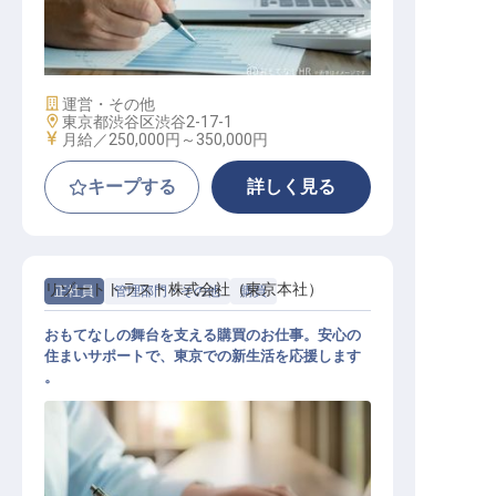
ホテル開業プロジェクトスタッフ
施設業態
運営・その他
勤務地
東京都渋谷区渋谷2-17-1
給与
月給／250,000円～
350,000円
キープする
詳しく見る
リゾートトラスト株式会社（東京本社）
正社員
管理部門・その他
購買
おもてなしの舞台を支える購買のお仕事。安心の
住まいサポートで、東京での新生活を応援します
。