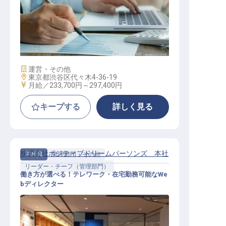
購買部
施設業態
運営・その他
勤務地
東京都渋谷区代々木4-36-19
給与
月給／233,700円～
297,400円
キープする
詳しく見る
株式会社ポジティブドリームパーソンズ 本社
正社員
管理部門・その他
リーダー・チーフ（管理部門）
働き方が選べる！テレワーク・在宅勤務可能なWe
bディレクター