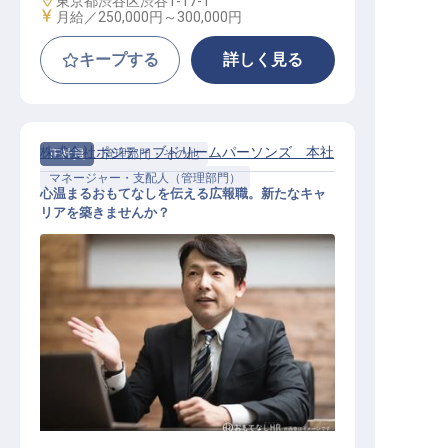
東京都渋谷区渋谷1-17-1
給与
月給／250,000円～
300,000円
キープする
詳しく見る
株式会社ポジティブドリームパーソンズ 本社
正社員
管理部門・その他
マネージャー・支配人（管理部門）
心温まるおもてなしを伝える広報職。新たなキャ
リアを築きませんか？
広報マネージャー