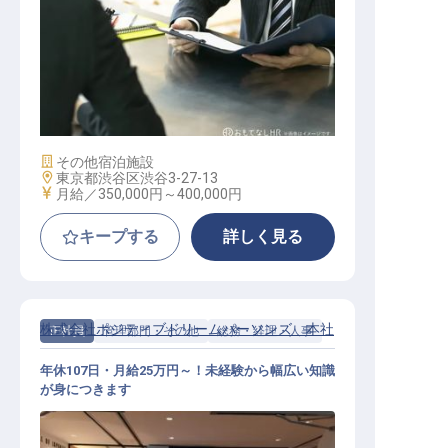
営業職（西日本担当）
施設業態
その他宿泊施設
勤務地
東京都渋谷区渋谷3-27-13
給与
月給／350,000円～
400,000円
キープする
詳しく見る
株式会社ポジティブドリームパーソンズ 本社
正社員
管理部門・その他
総務・経理・人事
年休107日・月給25万円～！未経験から幅広い知識
が身につきます