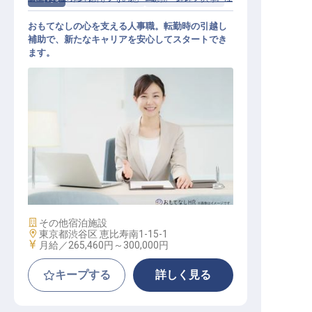
おもてなしの心を支える人事職。転勤時の引越し
補助で、新たなキャリアを安心してスタートでき
ます。
人財開発室（人事）
施設業態
その他宿泊施設
勤務地
東京都渋谷区 恵比寿南1-15-1
給与
月給／265,460円～
300,000円
キープする
詳しく見る