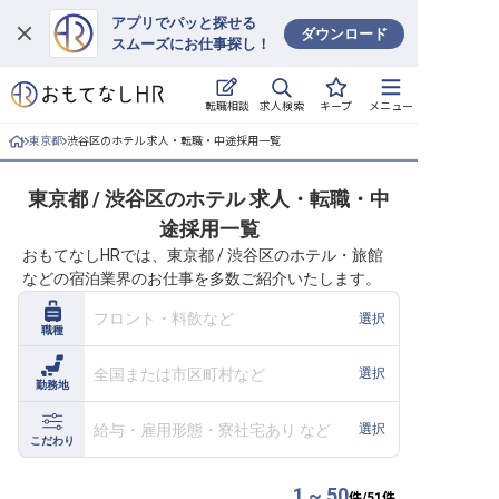
アプリでパッと探せる
ダウンロード
スムーズにお仕事探し！
ログイン
求人検索
転職相談
キープ
メニュー
求人・施設を探す
東京都
渋谷区のホテル 求人・転職・中途採用一覧
キープした求人
東京都 / 渋谷区のホテル 求人・転職・中
途採用一覧
就職・転職 合同説明会
おもてなしHRでは、東京都 / 渋谷区のホテル・旅館
などの宿泊業界のお仕事を多数ご紹介いたします。
おもてなしHRについて
フロント・料飲など
選択
職種
ご利用の流れ
全国または市区町村など
選択
勤務地
よくある質問
給与・雇用形態・寮社宅あり など
選択
ホテル・宿泊業界情報コラム
こだわり
1 ~ 50
件/
51
件