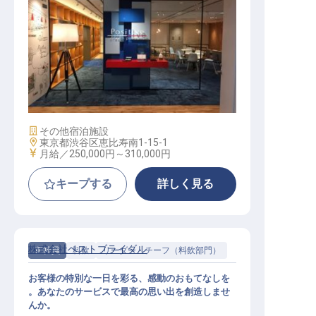
労務事務
施設業態
その他宿泊施設
勤務地
東京都渋谷区恵比寿南1-15-1
給与
月給／250,000円～
310,000円
キープする
詳しく見る
株式会社ベストブライダル
正社員
料飲
リーダー・チーフ（料飲部門）
お客様の特別な一日を彩る、感動のおもてなしを
。あなたのサービスで最高の思い出を創造しませ
んか。