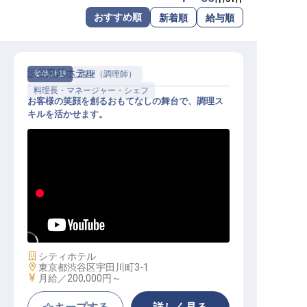
転職サポートに申し込む
おすすめ順
新着順
給与順
無料
採用をお考えの企業様へ
渋谷東武ホテル
契約社員
調理（調理師）
料理長・マネージャー・シェフ
お客様の笑顔を創るおもてなしの舞台で、調理ス
キルを活かせます。
調理（係、主任、マネージャー候補
）【渋谷東武ホテル】
施設業態
シティホテル
勤務地
東京都渋谷区宇田川町3-1
給与
月給／200,000円～