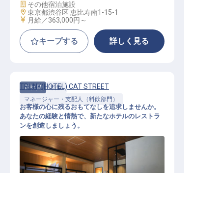
施設業態
その他宿泊施設
勤務地
東京都渋谷区 恵比寿南1-15-1
給与
月給／363,000円～
キープする
詳しく見る
TRUNK(HOTEL) CAT STREET
正社員
料飲
マネージャー・支配人（料飲部門）
お客様の心に残るおもてなしを追求しませんか。
あなたの経験と情熱で、新たなホテルのレストラ
ンを創造しましょう。
渋谷区の求人を紹介してもらう
レストランマネージャー候補（TRU
NKHOTEL：CATSTREETもしくはY
OYOGIPARK）