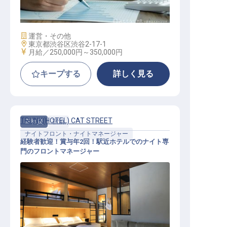
ホテル開業プロジェクトスタッフ
施設業態
運営・その他
勤務地
東京都渋谷区渋谷2-17-1
給与
月給／250,000円～
350,000円
キープする
詳しく見る
TRUNK(HOTEL) CAT STREET
正社員
宿泊
ナイトフロント・ナイトマネージャー
経験者歓迎！賞与年2回！駅近ホテルでのナイト専
門のフロントマネージャー