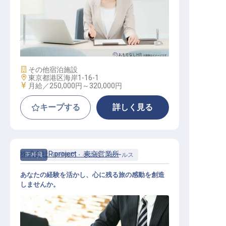
広告ビジュアルディレクター兼イン
ハウスデザイナー
施設業態
その他宿泊施設
勤務地
東京都港区海岸1-16-1
給与
月給／250,000円～
320,000円
キープする
詳しく見る
株式会社R.project 東京営業所
正社員
管理部門・その他
セールス
あなたの経験を活かし、心に残る旅の感動を創造
しませんか。