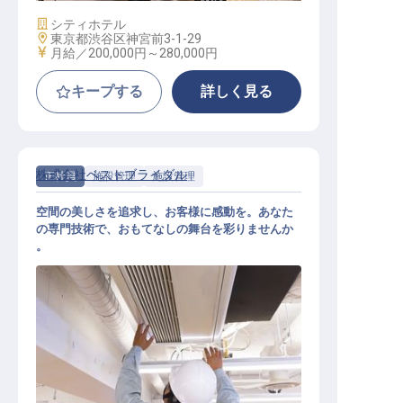
施設業態
シティホテル
勤務地
東京都渋谷区神宮前3-1-29
給与
月給／200,000円～
280,000円
キープする
詳しく見る
株式会社ベストブライダル
正社員
施設管理
施設管理
空間の美しさを追求し、お客様に感動を。あなた
の専門技術で、おもてなしの舞台を彩りませんか
。
マーケティング部 事業開発 修繕担
当