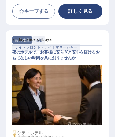
キープする
詳しく見る
all day place shibuya
契約社員
宿泊
ナイトフロント・ナイトマネージャー
夜のホテルで、お客様に安らぎと安心を届けるお
もてなしの時間を共に創りませんか
夜勤フロントスタッフ
施設業態
シティホテル