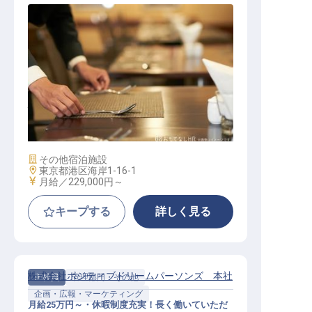
バンケットサービス（関東エリア）
施設業態
その他宿泊施設
勤務地
東京都港区海岸1-16-1
給与
月給／229,000円～
キープする
詳しく見る
株式会社ポジティブドリームパーソンズ 本社
正社員
管理部門・その他
企画・広報・マーケティング
月給25万円～・休暇制度充実！長く働いていただ