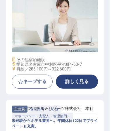
広報※名鉄エリア
施設業態
その他宿泊施設
勤務地
愛知県名古屋市中村区平池町4-60-7
給与
月給／286,100円～
322,600円
キープする
詳しく見る
コロンビアホテル＆リゾーツ株式会社 本社
正社員
管理部門・その他
マネージャー・支配人（管理部門）
未経験からホテル業界へ。年間休日122日でプライ
ベートも充実。