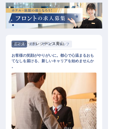
オークウッドレジデンス青山
正社員
宿泊
サービススタッフ
お客様の笑顔がやりがいに。都心で心温まるおも
てなしを届ける、新しいキャリアを始めませんか
。
ゲストサービス