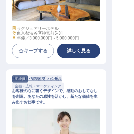
ナイトフロント・ナイトマネージャ
ー / 正社員
施設業態
ラグジュアリーホテル
勤務地
東京都渋谷区神宮前5-31
給与
年俸／3,000,000円～
5,000,000円
キープする
詳しく見る
株式会社ベストブライダル
正社員
管理部門・その他
企画・広報・マーケティング
お客様の心に響くデザインで、感動のおもてなし
を創造。あなたの感性を活かし、新たな価値を生
み出すお仕事です。