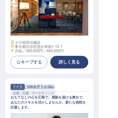
Webディレクター
施設業態
その他宿泊施設
勤務地
東京都渋谷区恵比寿南1-15-1
給与
月給／300,000円～
460,000円
キープする
詳しく見る
株式会社ベストブライダル
正社員
管理部門・その他
企画・広報・マーケティング
おもてなしの心を広報で。感動を届ける舞台で、
あなたのスキルを活かしませんか。新たな挑戦を
応援します。