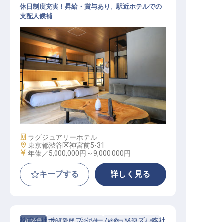
休日制度充実！昇給・賞与あり。駅近ホテルでの
支配人候補
支配人・副支配人・女将 / 正社員
施設業態
ラグジュアリーホテル
勤務地
東京都渋谷区神宮前5-31
給与
年俸／5,000,000円～
9,000,000円
キープする
詳しく見る
株式会社ポジティブドリームパーソンズ 本社
正社員
管理部門・その他
総務・経理・人事