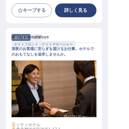
キープする
詳しく見る
all day place shibuya
契約社員
宿泊
ナイトフロント・ナイトマネージャー
深夜のお客様に安らぎを届けるお仕事。ホテルで
のおもてなしを追求しませんか。
夜勤フロントスタッフ
施設業態
シティホテル
勤務地