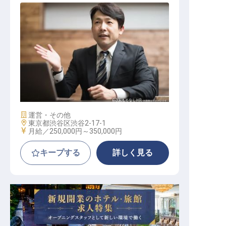
ホテル開業プロジェクトスタッフ
施設業態
運営・その他
勤務地
東京都渋谷区渋谷2-17-1
給与
月給／250,000円～
350,000円
キープする
詳しく見る