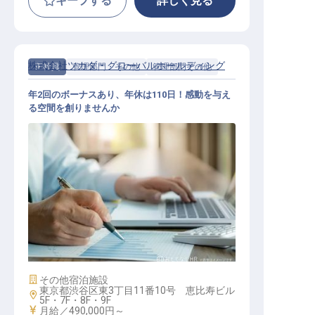
キープする
詳しく見る
株式会社ツカダ・グローバルホールディング
正社員
管理部門・その他
管理部門その他
年2回のボーナスあり、年休は110日！感動を与え
る空間を創りませんか
商空間デザイナー
施設業態
その他宿泊施設
東京都渋谷区東3丁目11番10号 恵比寿ビル
勤務地
5F・7F・8F・9F
給与
月給／490,000円～