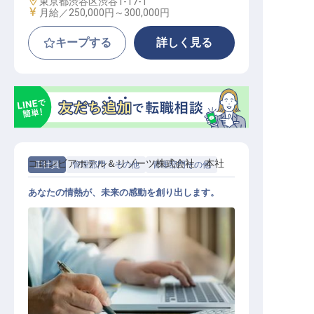
勤務地
東京都渋谷区渋谷1-17-1
給与
月給／250,000円～
300,000円
キープする
詳しく見る
コロンビアホテル＆リゾーツ株式会社 本社
正社員
管理部門・その他
管理部門その他
あなたの情熱が、未来の感動を創り出します。