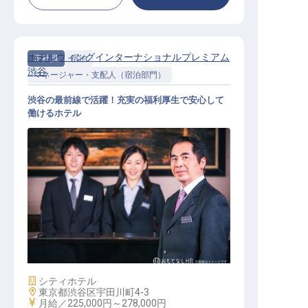
ホテルウィングインターナショナルプレミアム
正社員
宿泊
渋谷
マネージャー・支配人（宿泊部門）
渋谷の最前線で活躍！充実の福利厚生で安心して
働けるホテル
宿泊マネージャー候補
施設業態
シティホテル
勤務地
東京都渋谷区宇田川町4-3
給与
月給／225,000円～
278,000円