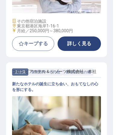
施設業態
その他宿泊施設
勤務地
東京都港区海岸1-16-1
給与
月給／250,000円～
380,000円
キープする
詳しく見る
コロンビアホテル＆リゾーツ株式会社 本社
正社員
管理部門・その他
管理部門その他
新たなホテルの誕生に立ち会い、おもてなしの心
を形にする。