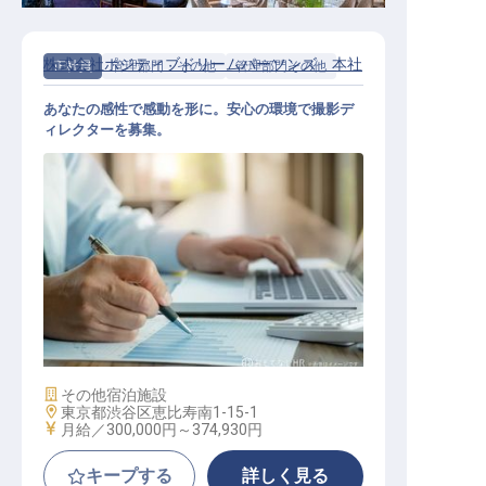
株式会社ポジティブドリームパーソンズ 本社
正社員
管理部門・その他
管理部門その他
あなたの感性で感動を形に。安心の環境で撮影デ
ィレクターを募集。
撮影ディレクター
施設業態
その他宿泊施設
勤務地
東京都渋谷区恵比寿南1-15-1
給与
月給／300,000円～
374,930円
キープする
詳しく見る