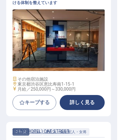
ける体制を整えています
本部広報・PR担当
施設業態
その他宿泊施設
勤務地
東京都渋谷区恵比寿南1-15-1
給与
月給／250,000円～
330,000円
キープする
詳しく見る
TRUNK(HOTEL) CAT STREET
正社員
宿泊
支配人・副支配人・女将