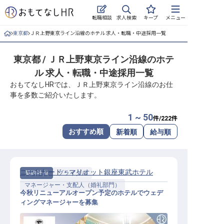
求人検索
転職相談
キープ
メニュー
東京都
ＪＲ上野東京ライン沿線のホテル 求人・転職・中途採用一覧
ログイン
東京都 / ＪＲ上野東京ライン沿線のホテ
求人・施設を探す
ル 求人・転職・中途採用一覧
キープした求人
おもてなしHRでは、ＪＲ上野東京ライン沿線のお仕
事を多数ご紹介いたします。
就職・転職 合同説明会
1 ~ 50
件/
222
件
おもてなしHRについて
おすすめ順
新着順
給与順
ご利用の流れ
コートヤード・マリオット銀座東武ホテル
契約社員
ブライダル
よくある質問
マネージャー・支配人（婚礼部門）
今秋リニューアルオープン予定のホテルでウェデ
ホテル・宿泊業界情報コラム
ィングマネージャーを募集