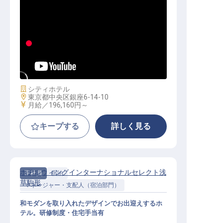
調理（係、主任、マネージャー候補
）
施設業態
シティホテル
勤務地
東京都中央区銀座6-14-10
給与
月給／196,160円～
キープする
詳しく見る
ホテルウィングインターナショナルセレクト浅
正社員
宿泊
草駒形
マネージャー・支配人（宿泊部門）
和モダンを取り入れたデザインでお出迎えするホ
テル。研修制度・住宅手当有