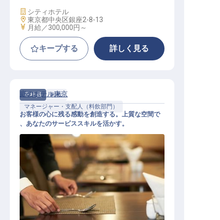
施設業態
シティホテル
勤務地
東京都中央区銀座2-8-13
給与
月給／300,000円～
キープする
詳しく見る
庭のホテル東京
正社員
料飲
マネージャー・支配人（料飲部門）
お客様の心に残る感動を創造する。上質な空間で
、あなたのサービススキルを活かす。
サービス課／マネージャー候補