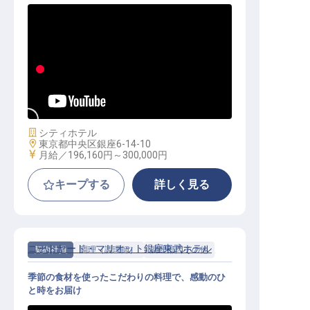
ウェディングスタッフ（プランナー
）
施設業態
シティホテル
勤務地
東京都中央区銀座6-14-10
給与
月給／196,160円～
300,000円
キープする
詳しく見る
コートヤード・マリオット銀座東武ホテル
契約社員
調理（調理師）
調理部門その他
季節の食材を使ったこだわりの料理で、感動のひ
と時をお届け