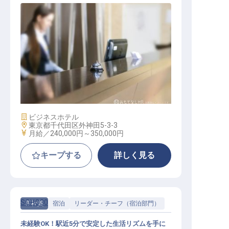
フロント
施設業態
ビジネスホテル
勤務地
東京都千代田区外神田5-3-3
給与
月給／240,000円～
350,000円
キープする
詳しく見る
SOHO30
正社員
宿泊
リーダー・チーフ（宿泊部門）
未経験OK！駅近5分で安定した生活リズムを手に