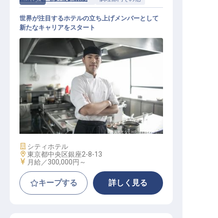
世界が注目するホテルの立ち上げメンバーとして
新たなキャリアをスタート
調理部 ペストリー シェフドパルテ
ィエ
施設業態
シティホテル
勤務地
東京都中央区銀座2-8-13
給与
月給／300,000円～
キープする
詳しく見る