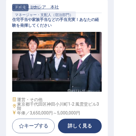
株式会社ミナシア 本社
正社員
宿泊
マネージャー・支配人（宿泊部門）
住宅手当や家族手当などの手当充実！あなたの経
験を発揮してください
レベニューMGR
施設業態
運営・その他
東京都千代田区神田小川町1-2 風雲堂ビル3
勤務地
階
給与
年俸／3,650,000円～
5,000,000円
キープする
詳しく見る