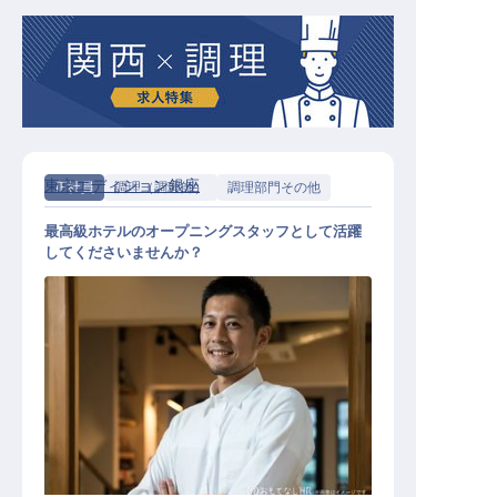
東京エディション銀座
正社員
調理（調理師）
調理部門その他
最高級ホテルのオープニングスタッフとして活躍
してくださいませんか？
調理部 シェフ・ド・パルティエ