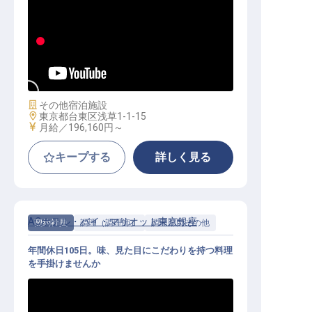
調理
施設業態
その他宿泊施設
勤務地
東京都台東区浅草1-1-15
給与
月給／196,160円～
キープする
詳しく見る
ACホテル・バイ・マリオット東京銀座
契約社員
調理（調理師）
調理部門その他
年間休日105日。味、見た目にこだわりを持つ料理
を手掛けませんか