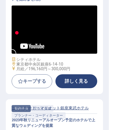
セールススタッフ
施設業態
シティホテル
勤務地
東京都中央区銀座6-14-10
給与
月給／196,160円～
300,000円
キープする
詳しく見る
コートヤード・マリオット銀座東武ホテル
契約社員
ブライダル
プランナー・コーディネーター
2023年秋リニューアルオープン予定のホテルで上
質なウェディングを提案