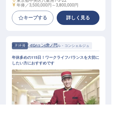
東京都中央区八重洲1-3-22
給与
年俸／3,500,000円～
3,800,000円
キープする
詳しく見る
東京エディション虎ノ門
正社員
宿泊
ドア・ベル・コンシェルジュ
年休多めの115日！ワークライフバランスを大切に
したい方におすすめです
ベル
転職サポートに申し込む
無料