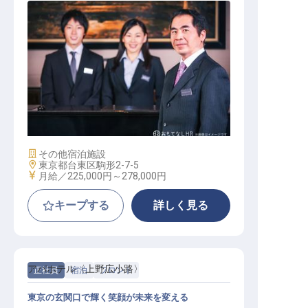
宿泊マネージャー候補
施設業態
その他宿泊施設
勤務地
東京都台東区駒形2-7-5
給与
月給／225,000円～
278,000円
キープする
詳しく見る
アパホテル〈上野広小路〉
正社員
宿泊
フロント
東京の玄関口で輝く笑顔が未来を変える