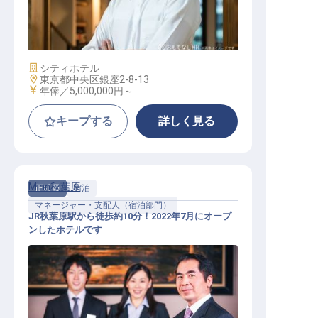
調理部 スーシェフ/ジュニアスーシ
ェフ
施設業態
シティホテル
勤務地
東京都中央区銀座2-8-13
給与
年俸／5,000,000円～
キープする
詳しく見る
Minn秋葉原
正社員
宿泊
マネージャー・支配人（宿泊部門）
JR秋葉原駅から徒歩約10分！2022年7月にオープ
ンしたホテルです