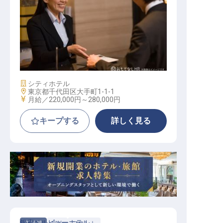
フロント
施設業態
シティホテル
勤務地
東京都千代田区大手町1-1-1
給与
月給／220,000円～
280,000円
キープする
詳しく見る
銀座ベルビューホテル