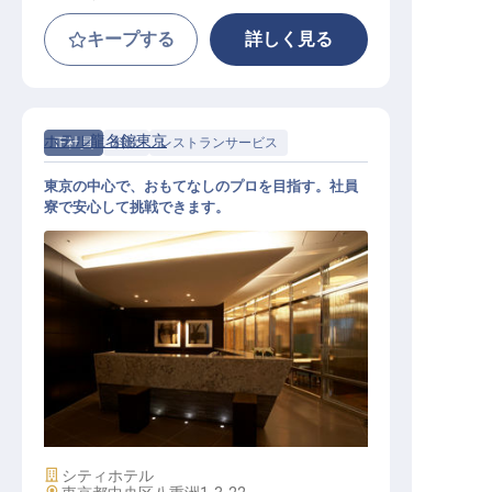
キープする
詳しく見る
ホテル龍名館東京
正社員
料飲
レストランサービス
東京の中心で、おもてなしのプロを目指す。社員
寮で安心して挑戦できます。
ホールスタッフ【花ごよみ】
施設業態
シティホテル
勤務地