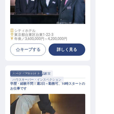
ホテルマネージャー
施設業態
シティホテル
勤務地
東京都台東区台東1-22-3
給与
年俸／3,600,000円～
4,200,000円
キープする
詳しく見る
銀座ベルビューホテル
パート・アルバイト
客室
ハウスキーパー・インスペクション
学歴・経験不問！週2日～勤務可、10時スタートの
お仕事です