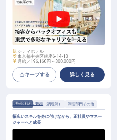
転職サポートに申し込む
無料
採用をお考えの企業様へ
ウェディングマネージャー
施設業態
シティホテル
勤務地
東京都中央区銀座6-14-10
給与
月給／196,160円～
300,000円
キープする
詳しく見る
浅草東武ホテル
契約社員
調理（調理師）
調理部門その他
幅広いスキルを身に付けながら、正社員やマネー
ジャーへと成長