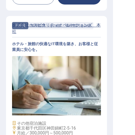
株式会社ホスピタリティオペレーションズ 本
正社員
管理部門・その他
管理部門その他
社
ホテル・旅館の快適なIT環境を築き、お客様と従
業員に安心を。
社内情報システム管理者
施設業態
その他宿泊施設
勤務地
東京都千代田区神田錦町2-5-16
給与
月給／300,000円～
500,000円