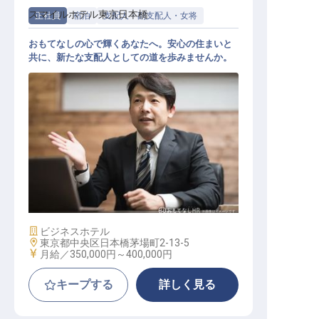
スマイルホテル東京日本橋
正社員
宿泊
支配人・副支配人・女将
おもてなしの心で輝くあなたへ。安心の住まいと
共に、新たな支配人としての道を歩みませんか。
支配人候補
施設業態
ビジネスホテル
勤務地
東京都中央区日本橋茅場町2-13-5
給与
月給／350,000円～
400,000円
キープする
詳しく見る