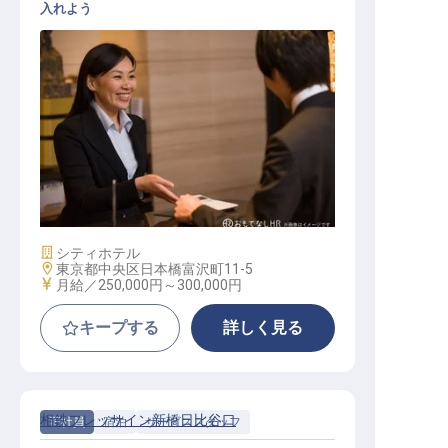
入れよう
宿泊主任
施設業態
シティホテル
勤務地
東京都中央区日本橋富沢町11-5
給与
月給／250,000円～
300,000円
キープする
詳しく見る
相鉄フレッサイン新橋日比谷口
正社員
宿泊
サービススタッフ