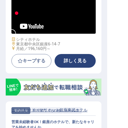
調理（係、主任、マネージャー候補
）
施設業態
シティホテル
勤務地
東京都中央区銀座6-14-7
給与
月給／196,160円～
キープする
詳しく見る
コートヤード・マリオット銀座東武ホテル
契約社員
管理部門・その他
セールス
営業未経験者OK！銀座のホテルで、新たなキャリ
アを始めませんか