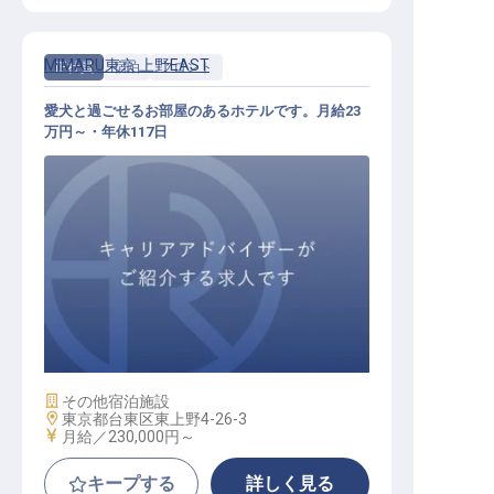
MIMARU東京 上野EAST
正社員
宿泊
フロント
愛犬と過ごせるお部屋のあるホテルです。月給23
万円～・年休117日
フロントスタッフ
施設業態
その他宿泊施設
勤務地
東京都台東区東上野4-26-3
給与
月給／230,000円～
キープする
詳しく見る