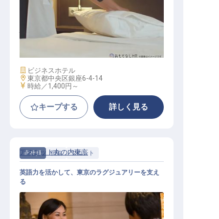
ハウスキーパー・インスペクション
/ パート・アルバイト
施設業態
ビジネスホテル
勤務地
東京都中央区銀座6-4-14
給与
時給／1,400円～
キープする
詳しく見る
アスコット丸の内東京
正社員
宿泊
フロント
英語力を活かして、東京のラグジュアリーを支え
る