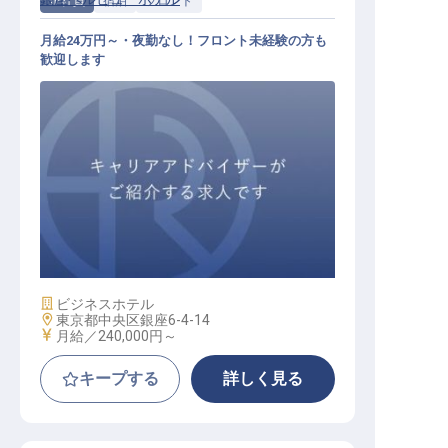
正社員
宿泊
フロント
月給24万円～・夜勤なし！フロント未経験の方も
歓迎します
フロント / 正社員
施設業態
ビジネスホテル
勤務地
東京都中央区銀座6-4-14
給与
月給／240,000円～
キープする
詳しく見る