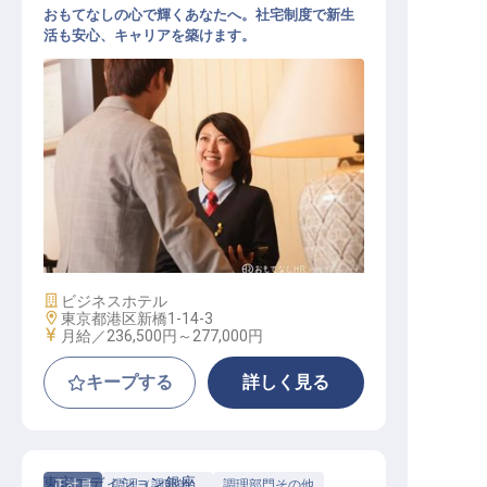
おもてなしの心で輝くあなたへ。社宅制度で新生
活も安心、キャリアを築けます。
総合職（ホテル運営業務）
施設業態
ビジネスホテル
勤務地
東京都港区新橋1-14-3
給与
月給／236,500円～
277,000円
キープする
詳しく見る
東京エディション銀座
正社員
調理（調理師）
調理部門その他