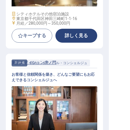
施設業態
シティホテル
その他宿泊施設
勤務地
東京都千代田区神田三崎町1-1-16
給与
月給／280,000円～
350,000円
キープする
詳しく見る
東京エディション虎ノ門
正社員
宿泊
ドア・ベル・コンシェルジュ
お客様と信頼関係を築き、どんなご要望にもお応
えできるコンシェルジュへ
宿泊部門 コンシェルジュ