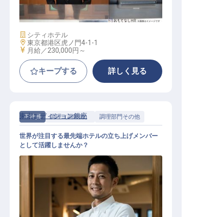
施設業態
シティホテル
勤務地
東京都港区虎ノ門4-1-1
給与
月給／230,000円～
キープする
詳しく見る
東京エディション銀座
正社員
調理（調理師）
調理部門その他
世界が注目する最先端ホテルの立ち上げメンバー
として活躍しませんか？