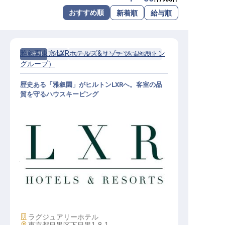
転職サポートに申し込む
おすすめ順
新着順
給与順
無料
採用をお考えの企業様へ
雅叙園東京 LXRホテルズ&リゾーツ（ヒルトン
正社員
客室
リーダー・チーフ（客室部門）
グループ）
歴史ある「雅叙園」がヒルトンLXRへ。客室の品
質を守るハウスキーピング
ハウスキーピングコーディネーター
│月給23万円～／2027年開業予定／
ヒルトンLXR東京初進出
施設業態
ラグジュアリーホテル
勤務地