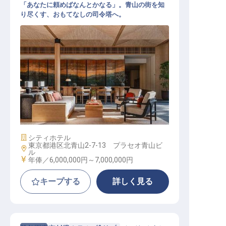
「あなたに頼めばなんとかなる」。青山の街を知
り尽くす、おもてなしの司令塔へ。
チーフコンシェルジュ│年俸600万円
～700万円／2027年4月全館リニュ
ーアル／コンシェルジュデスクを束
ねる統括職
施設業態
シティホテル
東京都港区北青山2-7-13 プラセオ青山ビ
勤務地
ル
給与
年俸／6,000,000円～
7,000,000円
キープする
詳しく見る