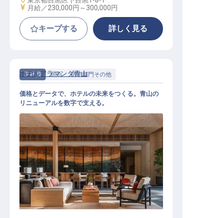
東京都目黒区下目黒1-8-1
給与
月給／230,000円～
300,000円
キープする
詳しく見る
ホテルアラマンダ青山
正社員
宿泊
宿泊部門その他
価格とデータで、ホテルの未来をつくる。青山の
リニューアルを数字で支える。
レベニュー│年俸350万円～450万円
／2027年4月リニューアル／数字で
ホテルの成長を牽引する