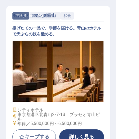
ホテルアラマンダ青山
正社員
調理（調理師）
和食
揚げたての一品で、季節を届ける。青山のホテル
で天ぷらの技を極める。
天ぷら職人│年俸550万円～650万円
／2027年リニューアル／季節の食材
を揚げる和の名手を募集
施設業態
シティホテル
東京都港区北青山2-7-13 プラセオ青山ビ
勤務地
ル
給与
年俸／5,500,000円～
6,500,000円
キープする
詳しく見る