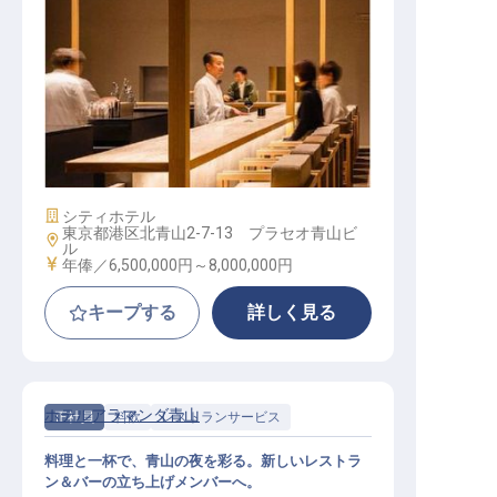
ミュージックラウンジ＆Bar支配人│
年俸650万円～800万円／2027年新
設／立ち上げから任せる支配人
施設業態
シティホテル
東京都港区北青山2-7-13 プラセオ青山ビ
勤務地
ル
給与
年俸／6,500,000円～
8,000,000円
キープする
詳しく見る
ホテルアラマンダ青山
正社員
料飲
レストランサービス
料理と一杯で、青山の夜を彩る。新しいレストラ
ン＆バーの立ち上げメンバーへ。