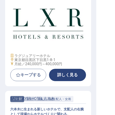
購買・調達(クラスターバイヤー)│月
給24万円～／2027年開業予定／ヒル
トンLXR東京初進出
施設業態
ラグジュアリーホテル
勤務地
東京都目黒区下目黒1-8-1
給与
月給／240,000円～
400,000円
キープする
詳しく見る
BASE LAYER HOTEL 六本木
正社員
宿泊
支配人・副支配人・女将
六本木に生まれる新しいホテルで、支配人の右腕
として現場からホテルづくりに関わる。