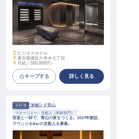
支配人│月給50万円～／今冬六本木
に開業するカルチャービジネスホテ
ル／立ち上げの中核を担う
施設業態
ビジネスホテル
勤務地
東京都港区六本木七丁目
給与
月給／500,000円～
キープする
詳しく見る
ホテルアラマンダ青山
正社員
料飲
マネージャー・支配人（料飲部門）
音楽と一杯で、青山の夜をつくる。2027年新設、
ラウンジ＆Barの支配人を募集。