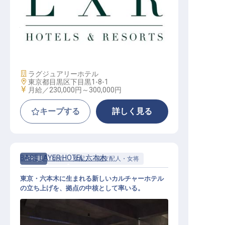
バリスタ│月給23万円～／2027年開
業予定／ヒルトンLXR東京初進出
施設業態
ラグジュアリーホテル
勤務地
東京都目黒区下目黒1-8-1
給与
月給／230,000円～
300,000円
キープする
詳しく見る
BASE LAYER HOTEL 六本木
正社員
宿泊
支配人・副支配人・女将
東京・六本木に生まれる新しいカルチャーホテル
の立ち上げを、拠点の中核として率いる。