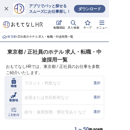
アプリでパッと探せる
ダウンロード
スムーズにお仕事探し！
ログイン
求人検索
転職相談
キープ
メニュー
求人・施設を探す
東京都
正社員のホテル 求人・転職・中途採用一覧
キープした求人
東京都 / 正社員のホテル 求人・転職・中
途採用一覧
就職・転職 合同説明会
おもてなしHRでは、東京都 / 正社員のお仕事を多数
ご紹介いたします。
おもてなしHRについて
フロント・料飲など
選択
職種
ご利用の流れ
全国または市区町村など
選択
勤務地
よくある質問
給与・雇用形態・寮社宅あり など
選択
ホテル・宿泊業界情報コラム
こだわり
1 ~ 50
件/
908
件