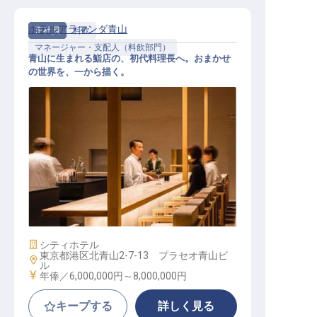
ホテルアラマンダ青山
正社員
料飲
マネージャー・支配人（料飲部門）
青山に生まれる鮨店の、初代料理長へ。おまかせ
の世界を、一から描く。
鮨店料理長│年俸600万円～800万円
／2027年新設／初代料理長として味
と哲学をつくる
施設業態
シティホテル
東京都港区北青山2-7-13 プラセオ青山ビ
勤務地
ル
給与
年俸／6,000,000円～
8,000,000円
キープする
詳しく見る