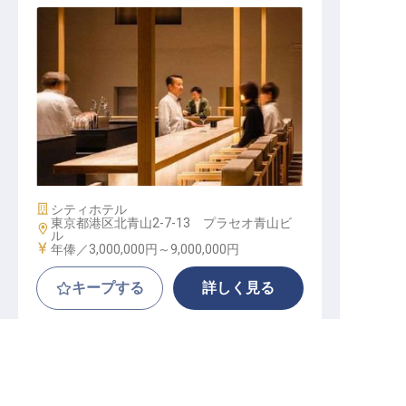
レストランサービス・バーテンダー
│年俸300万円～900万円／2027年新
設のレストラン＆バー／経験次第で
年俸大きく
施設業態
シティホテル
東京都港区北青山2-7-13 プラセオ青山ビ
勤務地
ル
給与
年俸／3,000,000円～
9,000,000円
キープする
詳しく見る
東京都の求人を紹介してもらう
雅叙園東京 LXRホテルズ&リゾーツ（ヒルトン
正社員
料飲
リーダー・チーフ（料飲部門）
グループ）