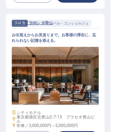
ホテルアラマンダ青山
正社員
宿泊
ドア・ベル・コンシェルジュ
お出迎えからお見送りまで。お客様の滞在に、忘
れられない記憶を添える。
ゲストサービス・コンシェルジュ│
年俸300万円～500万円／2027年4月
リニューアル／VIP対応で磨くおも
てなし
施設業態
シティホテル
東京都港区北青山2-7-13 プラセオ青山ビ
勤務地
ル
給与
年俸／3,000,000円～
5,000,000円