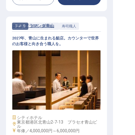
ホテルアラマンダ青山
正社員
調理（調理師）
寿司職人
2027年、青山に生まれる鮨店。カウンターで世界
のお客様と向き合う職人を。
鮨職人（握り）│年俸400万円～600
万円／2027年新設の鮨店／ラグジュ
アリーホテルのカウンターで握る
施設業態
シティホテル
東京都港区北青山2-7-13 プラセオ青山ビ
勤務地
ル
給与
年俸／4,000,000円～
6,000,000円