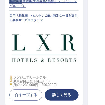
雅叙園東京 LXRホテルズ&リゾーツ（ヒルトン
正社員
料飲
料飲部門その他
グループ）
名門「雅叙園」×ヒルトンLXR。特別な一日を支え
る宴会サービススタッフ
宴会サービススタッフ│月給23万円
～／2027年開業予定／ヒルトンLXR
東京初進出
施設業態
ラグジュアリーホテル
勤務地
東京都目黒区下目黒1-8-1
給与
月給／230,000円～
300,000円
キープする
詳しく見る