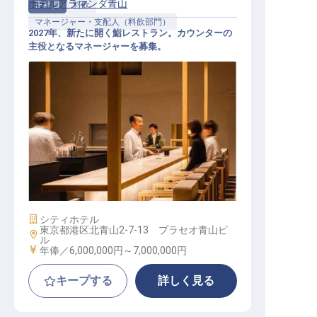
ホテルアラマンダ青山
正社員
料飲
マネージャー・支配人（料飲部門）
2027年、新たに開く鮨レストラン。カウンターの
主役となるマネージャーを募集。
鮨レストランマネージャー│年俸600
万円～700万円／2027年新設／カウ
ンターを預かる立ち上げ責任者
施設業態
シティホテル
東京都港区北青山2-7-13 プラセオ青山ビ
勤務地
ル
給与
年俸／6,000,000円～
7,000,000円
キープする
詳しく見る