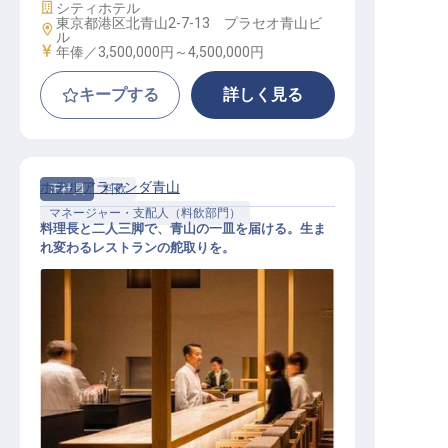
施設業態
シティホテル
東京都港区北青山2-7-13 プラセオ青山ビ
勤務地
ル
給与
年俸／3,500,000円～
4,500,000円
キープする
詳しく見る
ホテルアラマンダ青山
正社員
料飲
マネージャー・支配人（料飲部門）
料理長と二人三脚で、青山の一皿を届ける。生ま
れ変わるレストランの舵取りを。
西洋レストランマネージャー│年俸5
00万円～600万円／2027年4月全館
リニューアル／料理長と担う店舗運