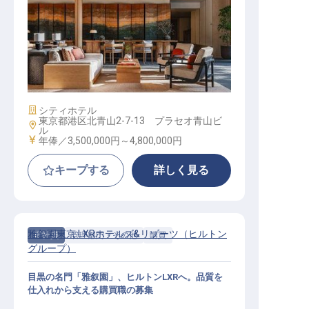
フロントスタッフ│年俸350万円～48
0万円／2027年4月全館リニューアル
／英語を活かせるラグジュアリーホ
テル
施設業態
シティホテル
東京都港区北青山2-7-13 プラセオ青山ビ
勤務地
ル
給与
年俸／3,500,000円～
4,800,000円
キープする
詳しく見る
雅叙園東京 LXRホテルズ&リゾーツ（ヒルトン
正社員
管理部門・その他
購買
グループ）
目黒の名門「雅叙園」、ヒルトンLXRへ。品質を
仕入れから支える購買職の募集