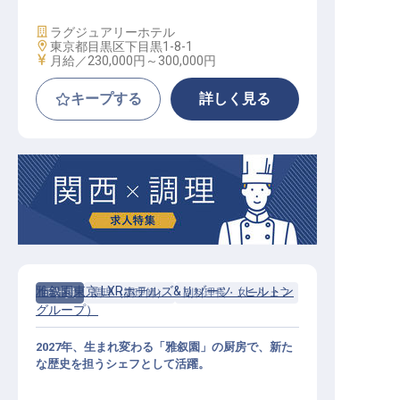
施設業態
ラグジュアリーホテル
勤務地
東京都目黒区下目黒1-8-1
給与
月給／230,000円～
300,000円
キープする
詳しく見る
雅叙園東京 LXRホテルズ&リゾーツ（ヒルトン
正社員
調理（調理師）
副料理長・スーシェフ
グループ）
2027年、生まれ変わる「雅叙園」の厨房で、新た
な歴史を担うシェフとして活躍。