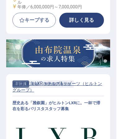
ル
給与
年俸／6,000,000円～
7,000,000円
キープする
詳しく見る
雅叙園東京 LXRホテルズ&リゾーツ（ヒルトン
正社員
料飲
料飲部門その他
グループ）
歴史ある「雅叙園」がヒルトンLXRに。一杯で滞
在を彩るバリスタスタッフ募集