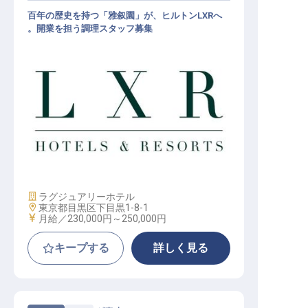
百年の歴史を持つ「雅叙園」が、ヒルトンLXRへ
。開業を担う調理スタッフ募集
調理スタッフ(和・洋・中/オールデ
イ/宴会)│月給23万円～／2027年開
業予定／ヒルトンLXR東京初進出
施設業態
ラグジュアリーホテル
勤務地
東京都目黒区下目黒1-8-1
給与
月給／230,000円～
250,000円
キープする
詳しく見る