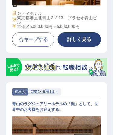
営
施設業態
シティホテル
東京都港区北青山2-7-13 プラセオ青山ビ
勤務地
ル
給与
年俸／5,000,000円～
6,000,000円
キープする
詳しく見る
ホテルアラマンダ青山
正社員
宿泊
フロント
青山のラグジュアリーホテルの「顔」として、世
界中のお客様をお迎えする。