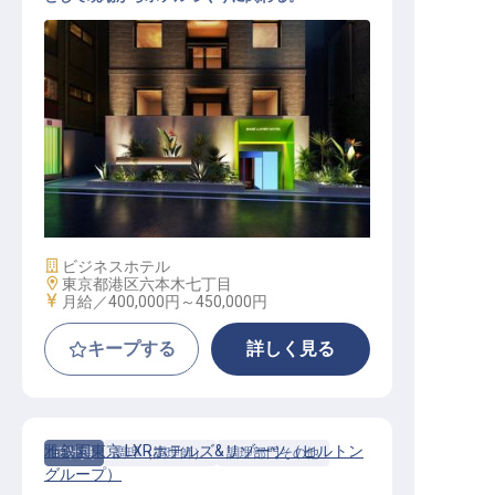
副支配人│月給40万円～／今冬六本
木に開業するカルチャービジネスホ
テル／支配人の右腕として立ち上げ
に参画
施設業態
ビジネスホテル
勤務地
東京都港区六本木七丁目
給与
月給／400,000円～
450,000円
キープする
詳しく見る
雅叙園東京 LXRホテルズ&リゾーツ（ヒルトン
正社員
調理（調理師）
調理部門その他
グループ）