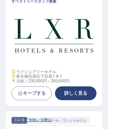
すペストリースタッフ募集
ペストリースタッフ│月給23万円～
／2027年開業予定／ヒルトンLXR東
京初進出
施設業態
ラグジュアリーホテル
勤務地
東京都目黒区下目黒1-8-1
給与
月給／230,000円～
300,000円
キープする
詳しく見る
ホテルアラマンダ青山
正社員
宿泊
ドア・ベル・コンシェルジュ