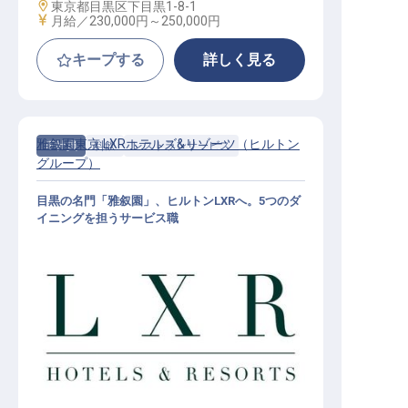
勤務地
東京都目黒区下目黒1-8-1
給与
月給／230,000円～
250,000円
キープする
詳しく見る
雅叙園東京 LXRホテルズ&リゾーツ（ヒルトン
正社員
料飲
レストランサービス
グループ）
目黒の名門「雅叙園」、ヒルトンLXRへ。5つのダ
イニングを担うサービス職
レストランサービススタッフ│月給2
3万円～／2027年開業予定／ヒルト
ンLXR東京初進出