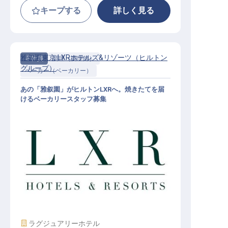
キープする
詳しく見る
雅叙園東京 LXRホテルズ&リゾーツ（ヒルトン
正社員
調理（調理師）
グループ）
ベーカー（ベーカリー）
あの「雅叙園」がヒルトンLXRへ。焼きたてを届
けるベーカリースタッフ募集
ベーカリースタッフ│月給23万円～
／2027年開業予定／ヒルトンLXR東
京初進出
施設業態
ラグジュアリーホテル