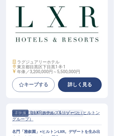
スーシェフ・ヘッドシェフ│年俸制
／2027年開業予定／ヒルトンLXR東
京初進出
施設業態
ラグジュアリーホテル
勤務地
東京都目黒区下目黒1-8-1
給与
年俸／3,200,000円～
5,500,000円
キープする
詳しく見る
雅叙園東京 LXRホテルズ&リゾーツ（ヒルトン
正社員
調理（調理師）
パティシエ
グループ）
名門「雅叙園」×ヒルトンLXR。デザートを生み出