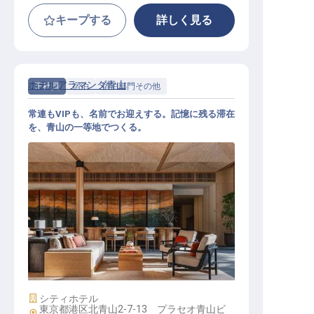
キープする
詳しく見る
ホテルアラマンダ青山
正社員
宿泊
宿泊部門その他
常連もVIPも、名前でお迎えする。記憶に残る滞在
を、青山の一等地でつくる。
GROマネージャー│年俸600万円～7
00万円／2027年4月全館リニューア
ル／VIP・クラブフロアを担うGRO
責任者
施設業態
シティホテル
東京都港区北青山2-7-13 プラセオ青山ビ
勤務地