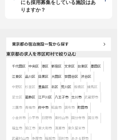
得率100%） ・社割で自社運営のレ
員価格で利用可能 ・今冬開業のオ
取得実績あり（女性の取
にも採用募集をしている施設はあ
ストラン・ホテルを社員価格で利用
ープニングポジション
100%） ・社割で自社運
可能 ・今冬開業のオープニングポ
ラン・ホテルを社員価格
りますか？
ジション
・今冬開業のオープニン
ン
東京都
の宿泊施設一覧から探す
東京都の求人を市区町村で絞り込む
千代田区
中央区
港区
新宿区
文京区
台東区
墨田区
江東区
品川区
目黒区
大田区
世田谷区
渋谷区
中野区
杉並区
豊島区
北区
荒川区
板橋区
練馬区
足立区
葛飾区
江戸川区
八王子市
立川市
武蔵野市
三鷹市
青梅市
府中市
昭島市
調布市
町田市
小金井市
小平市
日野市
東村山市
国分寺市
国立市
福生市
狛江市
東大和市
清瀬市
東久留米市
武蔵村山市
多摩市
稲城市
羽村市
あきる野市