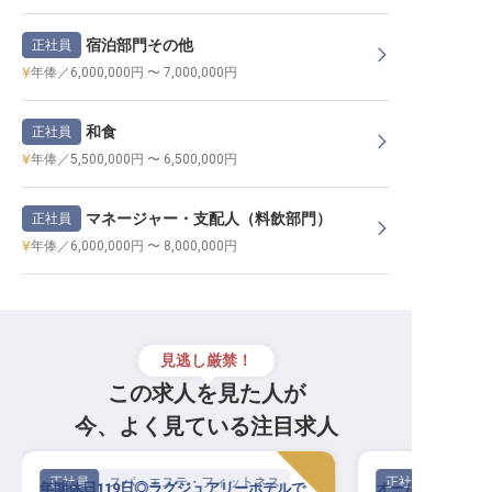
宿泊部門その他
正社員
年俸／6,000,000円 〜 7,000,000円
和食
正社員
年俸／5,500,000円 〜 6,500,000円
マネージャー・支配人（料飲部門）
正社員
年俸／6,000,000円 〜 8,000,000円
見逃し厳禁！
この求人を見た人が
今、よく見ている注目求人
正社員
スパ・エステ・フィットネス
正社員
年間休日119日◎ラグジュアリーホテルで
オールハンドの技