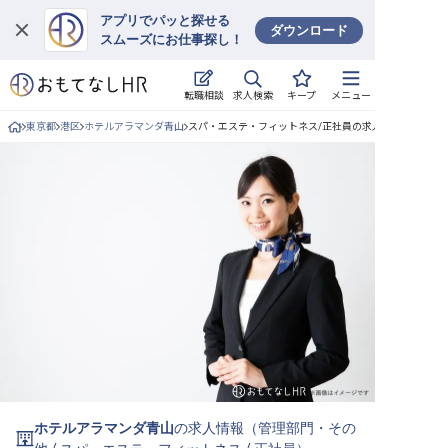
アプリでパッと探せる
ダウンロード
スムーズにお仕事探し！
ログイン
求人検索
転職相談
キープ
メニュー
求人・施設を探す
東京都
港区
ホテルアラマンダ青山
スパ・エステ・フィットネス/正社員の求人詳細
キープした求人
就職・転職 合同説明会
おもてなしHRについて
ご利用の流れ
よくある質問
ホテル・宿泊業界情報コラム
ホテルアラマンダ青山
の求人情報（
管理部門・その