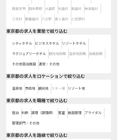
西東京市
西多摩郡
大島町
利島村
新島村
神津島村
三宅村
御蔵島村
八丈町
青ヶ島村
小笠原村
東京都の求人を業態で絞り込む
シティホテル
ビジネスホテル
リゾートホテル
ラグジュアリーホテル
観光地旅館
温泉地旅館
高級旅館
その他宿泊施設
運営・その他
東京都の求人をロケーションで絞り込む
温泉地
市街地
観光地
スキー場
リゾート地
東京都の求人を職種で絞り込む
宿泊
料飲
調理（調理師）
客室
施設管理
ブライダル
管理部門・その他
東京都
の求人を路線で絞り込む