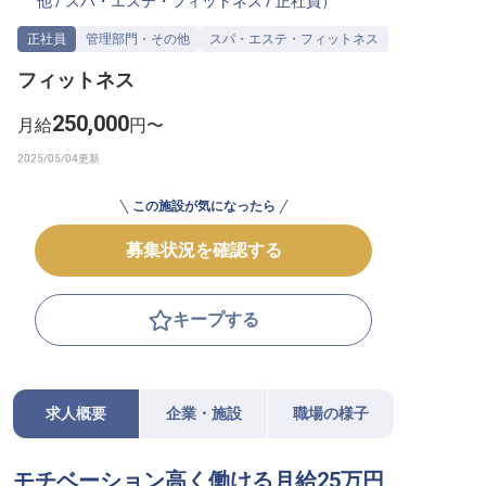
他
/
スパ・エステ・フィットネス
/
正社員
）
転職サポートに申し込む
無料
正社員
管理部門・その他
スパ・エステ・フィットネス
フィットネス
採用をお考えの企業様へ
250,000
月給
円〜
この施設が気になったら
募集状況を確認する
キープする
求人概要
企業・施設
職場の様子
モチベーション高く働ける月給25万円