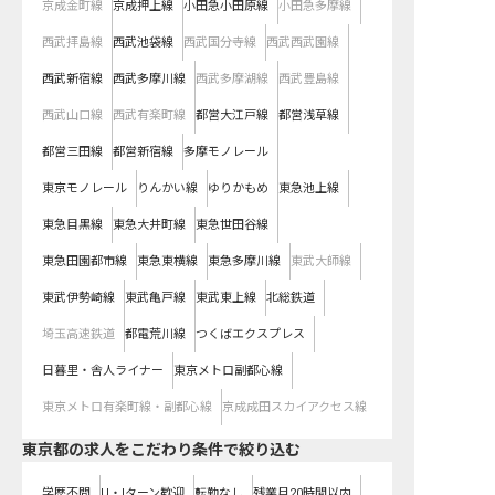
京成金町線
京成押上線
小田急小田原線
小田急多摩線
西武拝島線
西武池袋線
西武国分寺線
西武西武園線
西武新宿線
西武多摩川線
西武多摩湖線
西武豊島線
西武山口線
西武有楽町線
都営大江戸線
都営浅草線
都営三田線
都営新宿線
多摩モノレール
東京モノレール
りんかい線
ゆりかもめ
東急池上線
東急目黒線
東急大井町線
東急世田谷線
東急田園都市線
東急東横線
東急多摩川線
東武大師線
東武伊勢崎線
東武亀戸線
東武東上線
北総鉄道
埼玉高速鉄道
都電荒川線
つくばエクスプレス
日暮里・舎人ライナー
東京メトロ副都心線
東京メトロ有楽町線・副都心線
京成成田スカイアクセス線
東京都の求人をこだわり条件で絞り込む
学歴不問
U・Iターン歓迎
転勤なし
残業月20時間以内