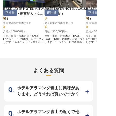
愛好家の方々に喜ばれる特別なおも
客様の笑顔と「ありがとう」の言葉
るなど、トップクラスの
てなしを一緒に創り上げましょう！
が、何よりのやりがいとなるでしょ
ティを誇るラグジュアリ
ーー【技術と心を磨き、プロフェッ
う。 ーー【安心して長く働ける、
す！ ～最高級の接客スキルを～ 英
BASE LAYER HOTEL 六本木
BASE LAYER HOTEL 六本木
BASE LAYER HOT
ショナルへと成長】 技術面はもち
成長を支える環境】 安定した月給
語での接客経験があれば
正社員
正社員
正社員
ろん、お客様の心に寄り添うおもて
280,000円からスタートし、社会保
験でもOK！ラグジュアリ
（
支配人・副支配人・女
（
宿泊予約
）
（
支配人・副支配
なしの心を大切にする環境です！
険完備で安心して長く働ける環境で
の洗練されたスパの受付
将
）
将
）
ヘッドスパをメインに様々な施術技
す。完全週休2日制に加え、産前産
験を活かしながら、世界
術を習得できるため、セラピストと
後休暇や育児休暇の取得実績もあ
キルを身に着けませんか
東京都港区六本木七丁目
東京都港区六本木七丁目
東京都港区六本木七丁目
しての総合的なスキルアップが可能
り、ライフステージの変化にも柔軟
多くが海外からのため語
です！ サウナ施設ならではの「サ
に対応できます。ノルマがないた
方は活躍できます！著名
ウナ前後に最適な施術」を研究・開
月給／400,000円～
め、お客様へのサービスに集中で
月給／300,000円～
れる当ホテルの癒し空間
月給／500,000円～
発する創造的な仕事にも携われま
き、研修制度も充実しているので、
からのゲストを笑顔で迎
今冬、東京・六本木に「BASE
今冬、東京・六本木に「BASE
今冬、東京・六本木に「B
す！ 早番・中番・遅番のシフト制
未経験の方も着実にスキルアップが
い！
LAYER HOTEL 六本木」がオープン
LAYER HOTEL 六本木」がオープン
LAYER HOTEL 六本木
で、ご自身のライフスタイルに合わ
可能です。あなたの意欲を重視し、
します。“カルチャービジネスホテ
します。“カルチャービジネスホテ
します。“カルチャービジ
せた働き方も可能。 癒しのプロフ
経験豊富な方はマネジメント経験を
ル”を掲げるBASE LAYER HOTELの
ル”を掲げるBASE LAYER HOTELの
ル”を掲げるBASE LAYER 
ェッショナルとして成長したい方、
活かせるチャンスもございます。
新拠点です。 【六本木らしいホテ
新拠点です。 【ホテルの第一印象
新拠点で、名古屋・福岡
サウナと癒しの新たな可能性に挑戦
※2025年12月16日時点の情報です
ル体験を、現場から形にできる】
を、予約導線からつくれる】 予約
に続く展開のひとつです。 【六
したい方にぴったりのお仕事です！
ネオン、アート、漫画、盆栽、ロー
管理は、ゲストがホテルに出会う最
木で、BASE LAYER HO
※2025年06月17日時点の情報です
カルカルチャーマップなど、六本木
初の接点を担う仕事です。どんなプ
い表現をつくる】 海外か
という街の要素をホテル体験へと落
ランで、どんな言葉で、どのチャネ
京らしさ”が凝縮する六本
とし込んでいきます。副支配人は、
ルで届けるかによって、ホテルへの
「Cyberpunk City Neo 
その世界観を日々のオペレーション
期待値や滞在のイメージは大きく変
え、ネオン、アート、漫
よくある質問
や接客、スタッフの動きに反映して
わります。 【数字と体験の両方か
ローカルカルチャーマッ
いくポジションです。 【支配人の
ら、ホテル運営を支えられる】 稼
じて、街の魅力を宿泊体
右腕として、立ち上げ期のホテルづ
働率や売上、販売チャネル、料金設
集していきます。 【事業と現場の
くりに関われる】 導線、ルール、
定などホテルの事業性に直結しなが
両方から、拠点経営に挑
シフト、教育、サービス品質、部門
ら、ゲストがどんな期待を持って来
支配人は、出来上がった
間連携など、ホテルが日々きちんと
るのかを設計する役割でもありま
のではなく、開業準備か
ホテルアラマンダ青山に興味があ
機能するための土台をつくる役割で
す。開業期は、予約導線や販売設
あり方そのものに関わる
す。出来上がった仕組みに入るので
定、宿泊プラン、部門間連携を一つ
です。オペレーション構
ります、どうすれば良いですか？
はなく、これからの運営を自分たち
ひとつ整えていくフェーズです。
づくり、サービス品質、
でつくっていけるフェーズです。
【働く環境のポイント】 ・月給30
価・人員などの数値管理
【働く環境のポイント】 ・月給40
万円～35万円（45時間分の固定残
に近い視点でホテルを育
万円～45万円（45時間分の固定残
業代を含む） ・年間休日112日／月
す。 【働く環境のポイント】 ・月
業代98,640円～110,925円を含む）
9日休み ・産休・育休の取得実績あ
給50万円～（45時間分
・年間休日112日／月9日休み ・産
り（女性の取得率100%） ・社割で
代123,255円～を含む）
ホテルアラマンダ青山の近くで他
休・育休の取得実績あり（女性の取
自社運営のレストラン・ホテルを社
112日／月9日休み ・産