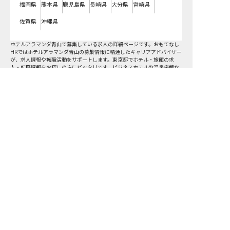
福岡県
熊本県
鹿児島県
長崎県
大分県
宮崎県
佐賀県
沖縄県
ホテルアラマンダ青山で募集している求人の詳細ページです。おもてなし
HRではホテルアラマンダ青山の募集情報に精通したキャリアアドバイザー
が、求人情報や転職活動をサポートします。東京都でホテル・旅館の求
人・転職情報をお探しの方にピッタリです。ビジネスホテルや温泉旅館な
ど
港区
で気になるホテル・旅館の求人があれば、電話やメールでお問い合
わせください。ホテル・旅館の求人・就職・転職なら【おもてなしHR】
おもてなしHR
が
あなたのお仕事探しを
お手伝いします！
サポート登録後の流れ
サポート

電話で

マッチする

企業と

内定
