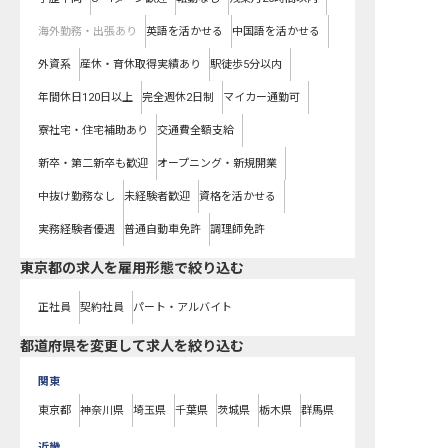
海外勤務・出張あり
英語を活かせる
中国語を活かせる
外資系
産休・育休取得実績あり
駅徒歩5分以内
年間休日120日以上
完全週休2日制
マイカー通勤可
寮社宅・住宅補助あり
交通費全額支給
新卒・第二新卒も歓迎
オープニング・新規開業
中抜け勤務なし
未経験者歓迎
資格を活かせる
実務経験者優遇
普通自動車免許
調理師免許
東京都の求人を雇用形態で絞り込む
正社員
契約社員
パート・アルバイト
都道府県を変更して求人を絞り込む
関東
東京都
神奈川県
埼玉県
千葉県
茨城県
栃木県
群馬県
近畿