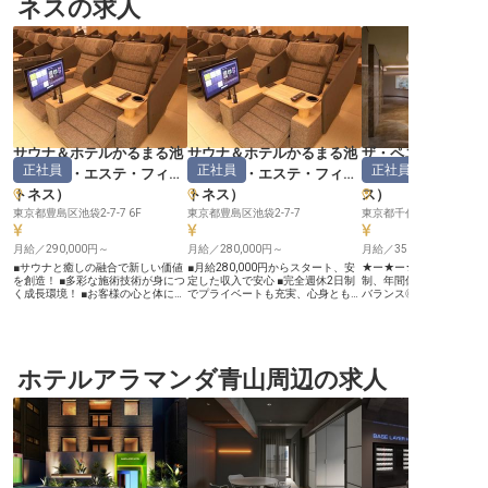
ネスの求人
サウナ＆ホテルかるまる池
サウナ＆ホテルかるまる池
ザ・ペニンシュラ
正社員
正社員
正社員
袋
（
スパ・エステ・フィッ
袋
（
スパ・エステ・フィッ
パ・エステ・フィ
トネス
）
トネス
）
ス
）
東京都豊島区池袋2-7-7 6F
東京都豊島区池袋2-7-7
東京都千代田区有楽町1-8-
月給／290,000円～
月給／280,000円～
月給／350,500円～
■サウナと癒しの融合で新しい価値
■月給280,000円からスタート、安
★ー★ー★ー★ー★ ◎完
を創造！ ■多彩な施術技術が身につ
定した収入で安心 ■完全週休2日制
制、年間休日119日でラ
く成長環境！ ■お客様の心と体に感
でプライベートも充実、心身ともに
バランス◎ ◎世界でも5
動を届けるお仕事！ ■深夜帯を含む
リフレッシュ ■多彩な手技を習得
ブランド力 ◎月給35万
多様なシフトで働き方自由！ ーー
し、お客様へ深い癒しを提供 ■ノル
収入 ◎借り上げ社宅あり
【サウナ×癒しの新たな価値を創造
マなし、研修制度充実で未経験者も
修など充実した福利厚生 
するおもてなし】 サウナ文化と癒
安心の環境 ーー【お客様に寄り添
準のスキルとキャリアが
しの技術を融合させた「かるまる池
う、癒しのおもてなし】 お客様一
境 ★ー★ー★ー★ー★ ～世界的ホ
袋」では、ヘッドスパニストとして
ホテルアラマンダ青山周辺の求人
人ひとりの心と体に寄り添い、深い
テルブランド『ペニンシ
お客様に至福のひとときをお届けい
癒しを提供するセラピストのお仕事
「ザ・ペニンシュラ東京」
ただきます！ サウナ前後の最適な
です。サウナ施設ならではの視点か
楽町駅から徒歩2分、日
施術を追求し、お客様一人ひとりに
ら、お客様が最も喜ばれる施術を常
ジネス街・丸の内エリア
合わせた「感動体験」を創り出すお
に研究し、技術を磨いていきます。
銀座までも徒歩圏内と抜
仕事です。 ヘッドスパを中心に、
ボディケア、リフレクソロジー、タ
ションです。世界的有名
ボディケア、リフレクソロジー、タ
イ古式など、幅広い手技を習得でき
ュラブランドの中でも、
イ古式など多彩な施術でお客様の心
る環境で、あなたの「おもてなしの
ラベルガイド・ホテル部
と体を癒していただきます。サウナ
心」を存分に発揮してください。お
門で10～11年連続で5つ