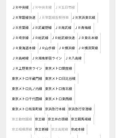
ＪＲ中央線
ＪＲ中央本線
ＪＲ五日市線
ＪＲ常磐線快速
ＪＲ常磐線各駅停車
ＪＲ京浜東北線
ＪＲ京葉線
ＪＲ武蔵野線
ＪＲ南武線
ＪＲ青梅線
ＪＲ埼京線
ＪＲ総武線
ＪＲ総武線快速
ＪＲ東北本線
ＪＲ東海道本線
ＪＲ山手線
ＪＲ横浜線
ＪＲ横須賀線
ＪＲ高崎線
ＪＲ湘南新宿ライン
ＪＲ八高線
ＪＲ上野東京ライン
東京メトロ銀座線
東京メトロ半蔵門線
東京メトロ日比谷線
東京メトロ丸ノ内線
東京メトロ南北線
東京メトロ千代田線
東京メトロ東西線
東京メトロ有楽町線
京浜急行本線
京浜急行空港線
京王動物園線
京王線
京王井の頭線
京王競馬場線
京王相模原線
京王新線
京王高尾線
京成本線