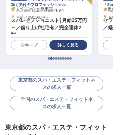
築く受付のプロフェッショナル
『Sanur』で磨
ザ・ペニンシュラ東京
ホテルサンバレ
東京都千代田区有楽町1-8-1
栃木県那須郡那
月給／350,500円～
月給／250,00
スパレセプショニスト│月給35万円
セラピスト│月
～／借り上げ社宅有／完全週休2日
／経験者・有
制
詳しく見る
キープ
東京都のスパ・エステ・フィットネ
スの求人一覧
全国のスパ・エステ・フィットネ
スの求人一覧
東京都のスパ・エステ・フィット