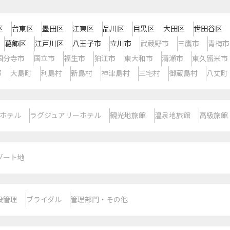
区
台東区
墨田区
江東区
品川区
目黒区
大田区
世田谷区
葛飾区
江戸川区
八王子市
立川市
武蔵野市
三鷹市
青梅市
国分寺市
国立市
福生市
狛江市
東大和市
清瀬市
東久留米市
郡
大島町
利島村
新島村
神津島村
三宅村
御蔵島村
八丈町
ホテル
ラグジュアリーホテル
観光地旅館
温泉地旅館
高級旅館
ゾート地
設管理
ブライダル
管理部門・その他