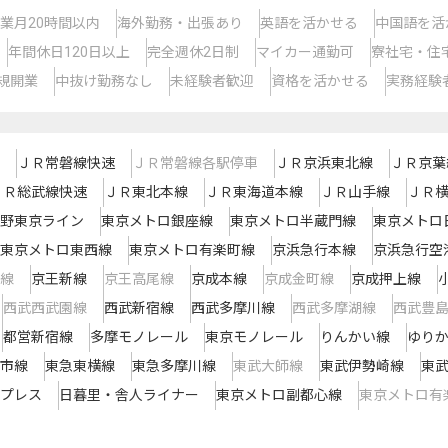
業月20時間以内
海外勤務・出張あり
英語を活かせる
中国語を活
年間休日120日以上
完全週休2日制
マイカー通勤可
寮社宅・住
規開業
中抜け勤務なし
未経験者歓迎
資格を活かせる
実務経験
ＪＲ常磐線快速
ＪＲ常磐線各駅停車
ＪＲ京浜東北線
ＪＲ京葉
ＪＲ総武線快速
ＪＲ東北本線
ＪＲ東海道本線
ＪＲ山手線
ＪＲ
野東京ライン
東京メトロ銀座線
東京メトロ半蔵門線
東京メトロ
東京メトロ東西線
東京メトロ有楽町線
京浜急行本線
京浜急行空
線
京王新線
京王高尾線
京成本線
京成金町線
京成押上線
西武西武園線
西武新宿線
西武多摩川線
西武多摩湖線
西武豊
都営新宿線
多摩モノレール
東京モノレール
りんかい線
ゆり
市線
東急東横線
東急多摩川線
東武大師線
東武伊勢崎線
東
プレス
日暮里・舎人ライナー
東京メトロ副都心線
東京メトロ有