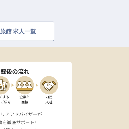
旅館 求人一覧
登録後の流れ
チする

企業と

内定

をご紹介
面接
入社
ャリアアドバイザーが
動を徹底サポート!