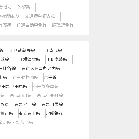
かせる
外資系
宅補助あり
交通費全額支給
者優遇
普通自動車免許
調理師免許
線
ＪＲ武蔵野線
ＪＲ南武線
横浜線
ＪＲ横須賀線
ＪＲ高崎線
日比谷線
東京メトロ丸ノ内線
港線
京王動物園線
京王線
小田急小田原線
小田急多摩線
島線
西武山口線
西武有楽町線
かもめ
東急池上線
東急目黒線
武亀戸線
東武東上線
北総鉄道
楽町線・副都心線