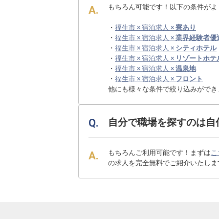
もちろん可能です！以下の条件がよ
・
福生市 × 宿泊求人 ×
寮あり
・
福生市 × 宿泊求人 ×
業界経験者優
・
福生市 × 宿泊求人 ×
シティホテル
・
福生市 × 宿泊求人 ×
リゾートホテ
・
福生市 × 宿泊求人 ×
温泉地
・
福生市 × 宿泊求人 ×
フロント
他にも様々な条件で絞り込みができ
自分で職場を探すのは自
もちろんご利用可能です！まずは
こ
の求人を完全無料でご紹介いたしま