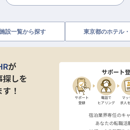
施設一覧から探す
東京都のホテル・
HR
が
サポート
事探しを
ます！
サポート

電話で

マッ
登録
ヒアリング
求人
宿泊業界専任のキ
あなたの転職活