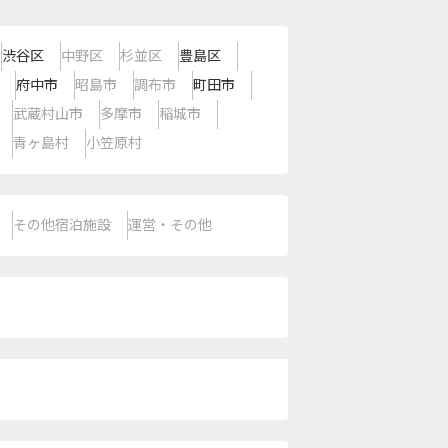
渋谷区
中野区
杉並区
豊島区
府中市
昭島市
調布市
町田市
武蔵村山市
多摩市
稲城市
青ヶ島村
小笠原村
その他宿泊施設
運営・その他