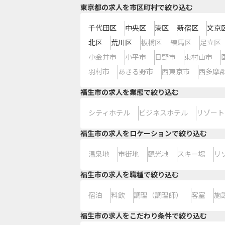
東京都の求人を市区町村で絞り込む
千代田区
中央区
港区
新宿区
文京
北区
荒川区
板橋区
練馬区
足立区
小金井市
小平市
日野市
東村山市
羽村市
あきる野市
西東京市
西多摩
福生市の求人を業態で絞り込む
シティホテル
ビジネスホテル
リゾート
福生市の求人をロケーションで絞り込む
温泉地
市街地
観光地
スキー場
リ
福生市の求人を職種で絞り込む
宿泊
料飲
調理（調理師）
客室
施
福生市の求人をこだわり条件で絞り込む