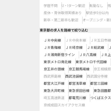
学歴不問
U・Iターン歓迎
転勤なし
残
産休・育休取得実績あり
駅徒歩5分以内
新卒・第二新卒も歓迎
オープニング・新
東京都
の求人を路線で絞り込む
ＪＲ中央線
ＪＲ中央本線
ＪＲ五日市線
ＪＲ青梅線
ＪＲ埼京線
ＪＲ総武線
ＪＲ湘南新宿ライン
ＪＲ八高線
ＪＲ上
東京メトロ南北線
東京メトロ千代田線
京王井の頭線
京王競馬場線
京王相模原
西武拝島線
西武池袋線
西武国分寺線
都営大江戸線
都営浅草線
都営三田線
東急大井町線
東急世田谷線
東急田園都
埼玉高速鉄道
都電荒川線
つくばエクス
京成成田スカイアクセス線