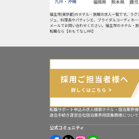
九州・沖縄
福岡県
熊本県
鹿児
福生市
(
東京都
)のホテル・旅館の求人一覧です。ラ
ジュ、料理長やパティシエ、ブライダルコーディネー
メールでお問い合わせください。福生市のホテル・旅
転職なら【おもてなしHR】
転職サポート申込み
求人検索
ホテル・宿泊業界情
退会手続き
運営会社
宿泊業界用語集
商標について
公式コミュニティ