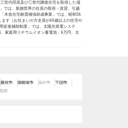
※三世代同居及び三世代隣接住宅を取得した場
金」では、新婚世帯の住居の取得・賃貸、引越
。「木造住宅耐震補強助成事業」では、昭和56
ます（お住まいの方全員が65歳以上の住宅や
利用促進補助制度」では、太陽光発電システ
満、家庭用リチウムイオン蓄電池：6万円、太
藤枝市
御殿場市
袋井市
下田市
智郡