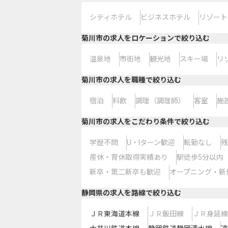
シティホテル
ビジネスホテル
リゾート
菊川市の求人をロケーションで絞り込む
温泉地
市街地
観光地
スキー場
リ
菊川市の求人を職種で絞り込む
宿泊
料飲
調理（調理師）
客室
施
菊川市の求人をこだわり条件で絞り込む
学歴不問
U・Iターン歓迎
転勤なし
残
産休・育休取得実績あり
駅徒歩5分以内
新卒・第二新卒も歓迎
オープニング・新
静岡県
の求人を路線で絞り込む
ＪＲ東海道本線
ＪＲ飯田線
ＪＲ身延線