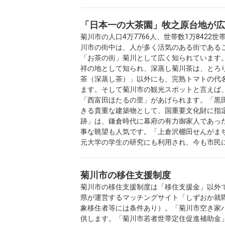
「日本一の大茶園」牧之原台地が広
菊川市の人口4万7766人、世帯数1万8422世
川市の街中は、人が多く活気のある街である
「お茶の街」菊川として広く知られています
祥の地として知られ、深蒸し菊川茶は、とろ
茶（深蒸し茶）」以外にも、完熟トマトの代
ます。そして菊川市の観光スポットと言えば
「西富田ほたるの里」があげられます。「黒
きる貴重な建築物として、国重要文化財に指
跡」は、鎌倉時代に幕府の有力御家人であっ
事な眺望も人気です。「上倉沢棚田せんがま
元大学の学生の研究にも利用され、今も市民
菊川市の移住支援制度
菊川市の移住支援制度は「移住支援金」以外
県が運営するマッチングサイト「しずおか就職
象移住者等には条件あり）。「菊川市空き家
供します。「菊川市若者世帯定住促進補助金