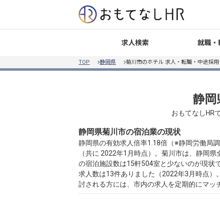
就職・
求人検索
TOP
静岡県
菊川市のホテル 求人・転職・中途採用
静岡
おもてなしHR
静岡県菊川市の宿泊業の現状
静岡県の有効求人倍率1.18倍（※静岡労働
（共に 2022年1月時点）。菊川市は、静岡
の宿泊施設数は15軒504室と少ないのが現
求人数は13件ありました（2022年3月時点
討される方には、市内の求人を定期的にマッ