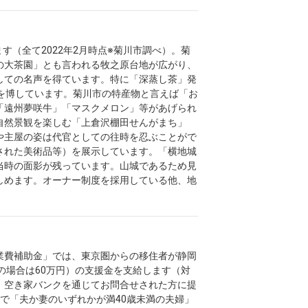
います（全て2022年2月時点※菊川市調べ）。菊
の大茶園」とも言われる牧之原台地が広がり、
しての名声を得ています。特に「深蒸し茶」発
を博しています。菊川市の特産物と言えば「お
「遠州夢咲牛」「マスクメロン」等があげられ
自然景観を楽しむ「上倉沢棚田せんがまち」
や主屋の姿は代官としての往時を忍ぶことがで
された美術品等）を展示しています。「横地城
当時の面影が残っています。山城であるため見
しめます。オーナー制度を採用している他、地
業費補助金」では、東京圏からの移住者が静岡
の場合は60万円）の支援金を支給します（対
、空き家バンクを通じてお問合せされた方に提
で「夫か妻のいずれかが満40歳未満の夫婦」