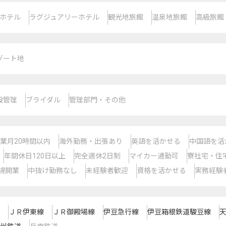
ホテル
ラグジュアリーホテル
観光地旅館
温泉地旅館
高級旅館
ゾート地
設管理
ブライダル
管理部門・その他
業月20時間以内
海外勤務・出張あり
英語を活かせる
中国語を活
年間休日120日以上
完全週休2日制
マイカー通勤可
寮社宅・住
規開業
中抜け勤務なし
未経験者歓迎
資格を活かせる
実務経験
ＪＲ伊東線
ＪＲ御殿場線
伊豆急行線
伊豆箱根鉄道駿豆線