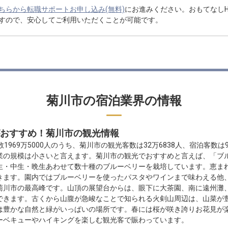
ちらから転職サポートお申し込み(無料)
にお進みください。おもてなし
すので、安心してご利用いただくことが可能です。
菊川市の宿泊業界の情報
おすすめ！菊川市の観光情報
数1969万5000人のうち、菊川市の観光客数は32万6838人、宿泊客数は
業の規模は小さいと言えます。菊川市の観光でおすすめと言えば、「ブ
生・中生・晩生あわせて数十種のブルーベリーを栽培しています。恵ま
きます。園内ではブルーベリーを使ったパスタやワインまで味わえる他
菊川市の最高峰です。山頂の展望台からは、眼下に大茶園、南に遠州灘
できます。古くから山腹が急峻なことで知られる火剣山周辺は、山菜が
は豊かな自然と緑がいっぱいの場所です。春には桜が咲き誇りお花見が
ーベキューやハイキングを楽しむ観光客で賑わっています。