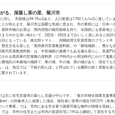
がる、深蒸し茶の里、菊川市
帯に対し、市面積は94.19㎞2あり、人口密度は1792.1人/㎞2に達して
ことが伺えます。菊川市は温暖な気候に恵まれ、市の東部には「日本一
。基幹作物のお茶は、県内屈指の栽培面積を誇り、全国的にも茶産地と
りまろやかな深い味わいで、2煎目・3煎目までおいしく楽しめると好評
名詞となっている「桃太郎トマト」、内閣総理大臣賞受賞のブランド牛
、歴史文化を楽しむ「黒田家代官屋敷資料館」や「横地城跡」、豊かな
田家代官屋敷資料館」は、中世城館の遺構でもある濠を巡らし、長屋門
定される黒田家代官屋敷の資料群（江戸時代から明治時代にかけて蒐集
た横地氏の本拠地の城跡で、東の城、中の城、西の城があり、現在でも
ち」は、地元では「千枚の田んぼ」と呼ばれている棚田の続く景観を楽
に愛されています。
では主に住宅支援等の暮らし支援が中心です。「菊川市移住就業支援事
net」の対象求人に就業した場合、移住者に世帯の場合100万円（単身
バンク事業」では、市内にある空き家で譲渡可能な物件の情報を登録し
」では、市外の住宅または市内の賃貸住宅に1年以上継続して居住する方