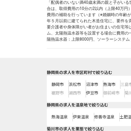
「配偶者のいない満40歳未満の親と子がいる
合は、取得費用の10分の2以内（上限40万
費用の補助を行っています（※婚姻時の年齢がと
年５月以前に建てられた木造住宅に、要件を
要介護者や身体障がい者がお住まいの住宅等は
ム、太陽熱温水器等を設置する場合に費用の一
陽熱温水器：上限8000円、ソーラーシステム：
静岡県の求人を市区町村で絞り込む
静岡市
浜松市
沼津市
熱海市
三島
裾野市
湖西市
伊豆市
御前崎市
菊
静岡県の求人を温泉地で絞り込む
熱海温泉
伊東温泉
修善寺温泉
土肥
菊川市の求人を業態で絞り込む