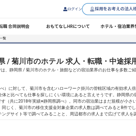
採用をお考えの法人
ログイン
転職 合同説明会
おもてなしHRについて
ホテル・宿泊業界
一覧
県 / 菊川市のホテル 求人・転職・中途採
では、静岡県 / 菊川市のホテル・旅館などの宿泊業界のお仕事を多数ご
局調べ）に対して、菊川市を含むハローワーク掛川の管轄区域の有効求人倍率
県全体と比べても仕事を探しにくい環境にあると言えそうです。静岡県の宿泊
状です（共に2018年実績※静岡県調べ）。同市の宿泊業はまだ規模が小
）。同じく、菊川市の移住支援金対象企業の求人数は調べてみると8件でし
チングサイト等で調べてみることと、周辺都市の求人まで広げて求人を