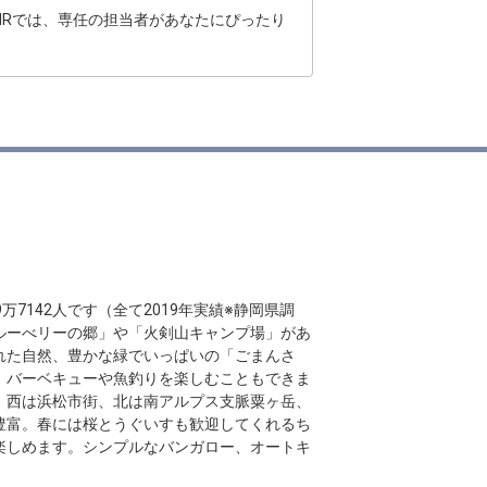
HRでは、専任の担当者があなたにぴったり
9万7142人です（全て2019年実績※静岡県調
ルーべリーの郷」や「火剣山キャンプ場」があ
れた自然、豊かな緑でいっぱいの「ごまんさ
、バーベキューや魚釣りを楽しむこともできま
、西は浜松市街、北は南アルプス支脈粟ヶ岳、
豊富。春には桜とうぐいすも歓迎してくれるち
楽しめます。シンプルなバンガロー、オートキ