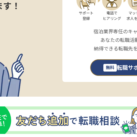
ます！
サポート

電話で

マッ
登録
ヒアリング
求人
宿泊業界専任のキ
あなたの転職活
納得できる転職先
転職サ
無料