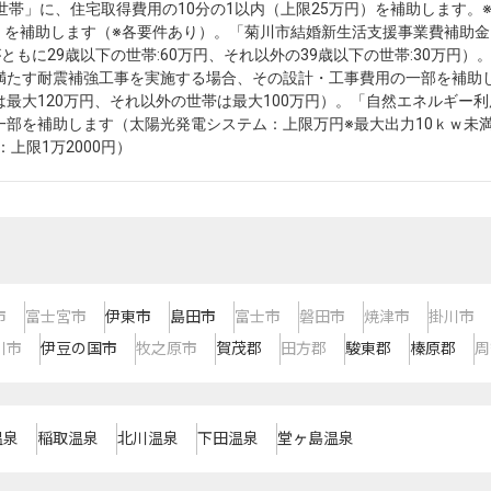
世帯」に、住宅取得費用の10分の1以内（上限25万円）を補助します。
円）を補助します（※各要件あり）。「菊川市結婚新生活支援事業費補助
もに29歳以下の世帯:60万円、それ以外の39歳以下の世帯:30万円）
満たす耐震補強工事を実施する場合、その設計・工事費用の一部を補助し
最大120万円、それ以外の世帯は最大100万円）。「自然エネルギー
部を補助します（太陽光発電システム：上限万円※最大出力10ｋｗ未
上限1万2000円）
市
富士宮市
伊東市
島田市
富士市
磐田市
焼津市
掛川市
川市
伊豆の国市
牧之原市
賀茂郡
田方郡
駿東郡
榛原郡
周
温泉
稲取温泉
北川温泉
下田温泉
堂ヶ島温泉