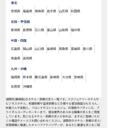
東北
宮城県
福島県
青森県
岩手県
山形県
秋田県
北陸・甲信越
新潟県
長野県
石川県
富山県
山梨県
福井県
中国・四国
広島県
岡山県
山口県
島根県
鳥取県
愛媛県
香川県
徳島県
高知県
九州・沖縄
福岡県
熊本県
鹿児島県
長崎県
大分県
宮崎県
佐賀県
沖縄県
湖西市
(
静岡県
)のホテル・旅館の求人一覧です。ラグジュアリーホテルや
ビジネスホテル、老舗旅館や温泉旅館などの様々な宿泊施設はもちろん、
仲居さんや支配人、フロントやコンシェルジュ、料理長やパティシエ、ブ
ライダルコーディネーターまで、宿泊業界のあらゆる職種の求人をご用意
しています。気になるホテル・旅館の求人があれば、まずはご登録いただ
くか電話やメールでお問い合わせください。湖西市のホテル・旅館の求人/
採用情報に精通したキャリアアドバイザーが、あなたに最適な求人をご紹