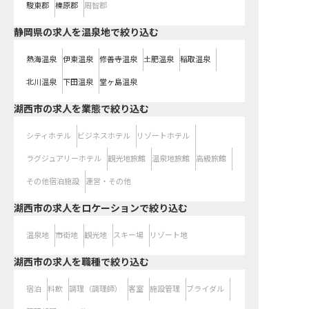
駿東郡
榛原郡
周智郡
静岡県の求人を温泉地で絞り込む
熱海温泉
伊東温泉
修善寺温泉
土肥温泉
稲取温泉
北川温泉
下田温泉
堂ヶ島温泉
湖西市の求人を業態で絞り込む
シティホテル
ビジネスホテル
リゾートホテル
ラグジュアリーホテル
観光地旅館
温泉地旅館
高級旅館
その他宿泊施設
運営・その他
湖西市の求人をロケーションで絞り込む
温泉地
市街地
観光地
スキー場
リゾート地
湖西市の求人を職種で絞り込む
宿泊
料飲
調理（調理師）
客室
施設管理
ブライダル