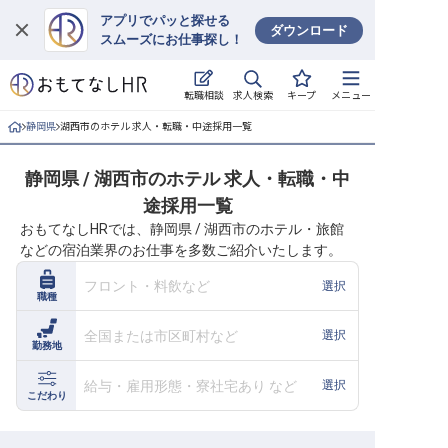
アプリでパッと探せる
ダウンロード
スムーズにお仕事探し！
ログイン
求人検索
転職相談
キープ
メニュー
求人・施設を探す
静岡県
湖西市のホテル 求人・転職・中途採用一覧
キープした求人
静岡県 / 湖西市のホテル 求人・転職・中
途採用一覧
就職・転職 合同説明会
おもてなしHRでは、静岡県 / 湖西市のホテル・旅館
などの宿泊業界のお仕事を多数ご紹介いたします。
おもてなしHRについて
フロント・料飲など
選択
職種
ご利用の流れ
全国または市区町村など
選択
勤務地
よくある質問
給与・雇用形態・寮社宅あり など
選択
ホテル・宿泊業界情報コラム
こだわり