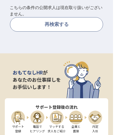
こちらの条件の公開求人は現在取り扱いがござい
転職サポートに申し込む
無料
ません。
再検索する
採用をお考えの企業様へ
おもてなしHR
が
あなたのお仕事探しを
お手伝いします！
サポート登録後の流れ
サポート

電話で

マッチする

企業と

内定

登録
ヒアリング
求人をご紹介
面接
入社