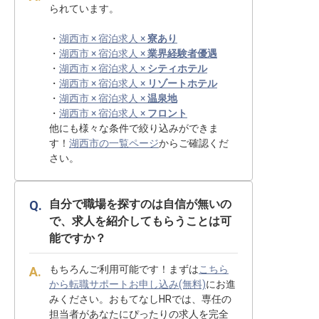
られています。
・
湖西市 × 宿泊求人 ×
寮あり
・
湖西市 × 宿泊求人 ×
業界経験者優遇
・
湖西市 × 宿泊求人 ×
シティホテル
・
湖西市 × 宿泊求人 ×
リゾートホテル
・
湖西市 × 宿泊求人 ×
温泉地
・
湖西市 × 宿泊求人 ×
フロント
他にも様々な条件で絞り込みができま
す！
湖西市の一覧ページ
からご確認くだ
さい。
自分で職場を探すのは自信が無いの
で、求人を紹介してもらうことは可
能ですか？
もちろんご利用可能です！まずは
こちら
から転職サポートお申し込み(無料)
にお進
みください。おもてなしHRでは、専任の
担当者があなたにぴったりの求人を完全