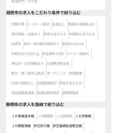
管理部門・その他
湖西市の求人をこだわり条件で絞り込む
学歴不問
U・Iターン歓迎
転勤なし
残業月20時間以内
海外勤務・出張あり
英語を活かせる
中国語を活かせる
外資系
産休・育休取得実績あり
駅徒歩5分以内
年間休日120日以上
完全週休2日制
マイカー通勤可
寮社宅・住宅補助あり
交通費全額支給
新卒・第二新卒も歓迎
オープニング・新規開業
中抜け勤務なし
未経験者歓迎
資格を活かせる
実務経験者優遇
普通自動車免許
調理師免許
静岡県
の求人を路線で絞り込む
ＪＲ東海道本線
ＪＲ飯田線
ＪＲ身延線
ＪＲ伊東線
ＪＲ御殿場線
伊豆急行線
伊豆箱根鉄道駿豆線