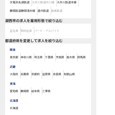
天竜浜名湖鉄道
大井川鉄道井川線
大井川鉄道本線
静岡鉄道静岡清水線
遠州鉄道
岳南鉄道
湖西市の求人を雇用形態で絞り込む
正社員
契約社員
パート・アルバイト
都道府県を変更して求人を絞り込む
関東
東京都
神奈川県
埼玉県
千葉県
茨城県
栃木県
群馬県
近畿
大阪府
兵庫県
京都府
滋賀県
奈良県
和歌山県
東海
愛知県
静岡県
岐阜県
三重県
北海道
北海道