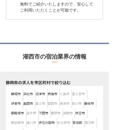
無料でご紹介いたしますので、安心して
ご利用いただくことが可能です。
湖西市の宿泊業界の情報
静岡県の求人を市区町村で絞り込む
静岡市
浜松市
沼津市
熱海市
三島市
富士宮市
伊東市
島田市
富士市
磐田市
焼津市
掛川市
藤枝市
御殿場市
袋井市
下田市
裾野市
湖西市
伊豆市
御前崎市
菊川市
伊豆の国市
牧之原市
賀茂郡
田方郡