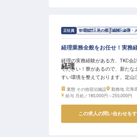
思い出づくりに直接関わることが
かいおもてなしの心で、お客様に
供しませんか？
求人情報：
定山渓第一寶亭留翠山亭
の
正社員
管理部門・その他
総務・経理・
ーー【あなたの成長を応援する働
経理業務全般をお任せ！実務
シフト制で9:00～18:00、11:00
タイルに合わせて働けます。月平
経理の実務経験がある方、TKC
接客・サービス業の経験を活かせ
経理
ください！寮があるので、新たな
ポート！グループホテル宿泊割引
すい環境を整えております。定山渓
す。「人と接することが好き」「
ど高い山岳地帯にあるため、半年
北海道
業態
その他宿泊施設
に働きませんか？
勤務地
がら、お客様に「また来たい」と
給与
月給／180,000円～
250,000円
※2025年09月08日時点の情報です
2024年1月22日時点の情報です
この求人の問い合わせをす