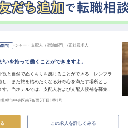
の
マネージャー・支配人（宿泊部門）
/
正社員
求人
泊部門）
りがいを持って働くことができますよ。
外観と自然でぬくもりを感じることができる「レンブラ
癒し、また旅を始めたくなる好奇心を満たす場所とし
ます。当ホテルでは、支配人および支配人候補を募集中
頑張りがしっかりと評価されるため、やりがいを持って
道札幌市中央区南7条西5丁目1番1号
けたことを発揮できる環境ですよ。※2024年7月10日
る
この求人を詳しくみる