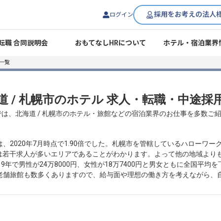
採用をお考えの法人
ログイン
転職 合同説明会
おもてなしHRについて
ホテル・宿泊業界
一覧
道 / 札幌市のホテル 求人・転職・中途採
では、北海道 / 札幌市のホテル・旅館などの宿泊業界のお仕事を多数ご
、2020年7月時点で1.90倍でした。札幌市を管轄しているハローワ
では若干求人が多いエリアであることがわかります。よって他の地域より
9年で男性が24万8000円、女性が18万7400円と男女ともに全国平
老舗旅館も数多くありますので、給与面や理想の働き方を考えながら、