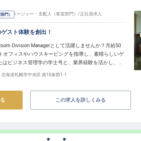
価値を支える大切なポジションです。
幌
の
マネージャー・支配人（客室部門）
/
正社員
求人
室部門）
リアステップ】
一員として、国際的な視点と専門性を身につけられる環
のゲスト体験を創出！
る交渉力や分析力、問題解決能力は、あなたのキャリア
 Division Managerとして活躍しませんか？月給50
ホテル運営の核心部分に関わることで、マネジメントス
ントオフィスやハウスキーピングを指導し、素晴らしいゲ
な社風の中で、チームの一員として成長できる職場環境
たはビジネス管理学の学士号と、業界経験を活かし、成
達センスでホテルの価値を高めませんか？
。現地語必須、他言語が話せる方歓迎。※2025年04月
北海道札幌市中央区 南10条西1-1
る
この求人を詳しくみる