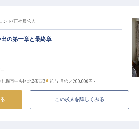
ロント
/
正社員
求人
い出の第一章と最終章
◎
！
道札幌市中央区北2条西3
給与
月給／200,000円～
もてなしを】
る
この求人を詳しくみる
テル法華クラブ札幌」は、JR札幌駅から徒歩5分という
多くのお客様をお迎えする当ホテルでは、チェックイ
、お客様の旅の思い出づくりをサポートするフロントス
様との心温まる出会いを大切に、「また来たい」と思っ
心でお迎えしませんか？