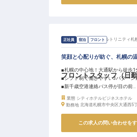
求人情報：
ホテルリソルトリニティ札
正社員
宿泊
フロント
笑顔と心配りが紡ぐ、札幌の
■札幌の中心地！大通駅から徒歩1
フロントスタッフ（日
■シフト制で働きやすい3パターン
■新千歳空港連絡バス停が目の前
■グループホテル宿泊割引あり
業態
シティホテル
ビジネスホテル
北海道札幌市中央区大通西5丁
勤務地
ーー【札幌の中心で"おもてなし"
北海道の玄関口・札幌の中心地に
この求人の問い合わせをす
徒歩1分という抜群のロケーショ
ロントスタッフとして、チェック