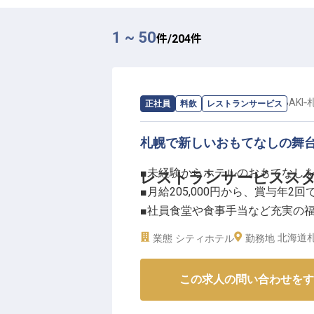
1 ~ 50
件/
204
件
求人情報：
プレミアホテル‐TSUBAKI‐
正社員
料飲
レストランサービス
札幌で新しいおもてなしの舞
■未経験からホテルのおもてなし
レストランサービスス
■月給205,000円から、賞与年2回
■社員食堂や食事手当など充実の
■産休育休実績あり、長く安心し
北海道札
業態
シティホテル
勤務地
ーー【お客様の笑顔を創る、心温
この求人の問い合わせをす
札幌の地で、お客様に最高のひと
ています。