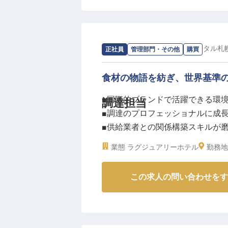
中華、和食、洋食など多彩なレス
ク提供まで、お客様との温かい交
未経験の方も安心してスタートで
お客様の「ありがとう」が直接聞
求人情報：
インターコンチネンタル札
正社員
管理部門・その他
購買
ーー【安心して長く働ける、充実
食材の物語を紡ぎ、世界基準
当ホテルでは、スタッフ一人ひと
■国際的ブランドで活躍できる環
調達担当
働きやすい環境を整えています。
■調達のプロフェッショナルに成
月給205,000円からの安定し
■供給業者との関係構築スキルが
社員食堂や食事手当、社会保険完
■ホテル品質を支える重要なポジ
ライフステージの変化にも柔軟に
業態
ラグジュアリーホテル
勤務地
未経験からキャリアを築きたい方
ーー【一流ホテルの品質を支える
※2026年03月26日時点の情報です
この求人の問い合わせをす
インターコンチネンタル札幌では
調達担当スタッフを募集していま
コストで調達する、縁の下の力持
構築を通じて、ホテルの品質基準