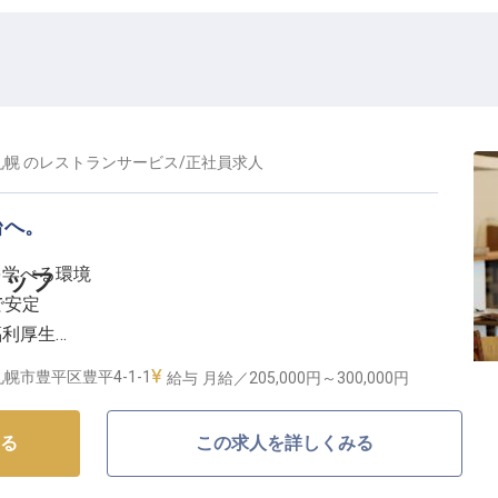
札幌
の
レストランサービス
/
正社員
求人
台へ。
を学べる環境
タッフ
で安定
福利厚生
て働ける
幌市豊平区豊平4-1-1
給与
月給／205,000円～
300,000円
まるおもてなし】
る
この求人を詳しくみる
ときをお届けするレストランサービススタッフを募集し