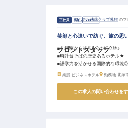
求人情報：
ホテル法華クラブ札幌
の
フ
正社員
宿泊
フロント
笑顔と心遣いで紡ぐ、旅の思
■札幌駅から徒歩5分の好立地♪
フロントスタッフ
■時計台そばの歴史あるホテル★
■語学力を活かせる国際的な環境
■シフト制で働きやすい職場環境
北海
業態
ビジネスホテル
勤務地
ーー【札幌の玄関口で心温まるお
この求人の問い合わせをす
時計台のすぐそばに位置する「ホ
絶好のロケーション♪ 国内外から
ン・チェックアウト業務を中心に
タッフを募集しています★ お客
ていただけるようなおもてなしの