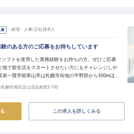
できるやりがいのあるお仕事です。北海道ならではの温
「また来たい」と思っていただけるサービスを一緒に提
総務・経理・人事
/
正社員
求人
人事
きやすい環境】
経験のある方のご応募をお待ちしています
～20:00、13:00～22:00の3パターンから勤務可能！生活ス
均22日勤務なので、プライベートとの両立もバッチリ。
会計ソフトを使用した業務経験をお持ちの方、ぜひご応募
るのはもちろん、未経験の方も先輩スタッフが丁寧にサ
土地で新生活をスタートさせたい方にもチャレンジしや
の福利厚生もあり、プライベートでの旅行も楽しめま
第一寶亭留翠山亭は札幌市街地の平野部から300mほ
ホテル業界に興味がある」という方、ぜひ私たちと一緒
間の積雪に耐えて咲き誇る草花は絶景。自然に囲まれな
札幌市南区定山渓温泉西3-105
思ってもらえる場所づくりをしませんか？※この求人は
る
この求人を詳しくみる