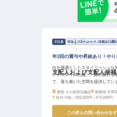
求人情報：
レンブラントスタイル札幌
正社員
宿泊
マネージャー・支配人（宿
年2回の賞与や昇給あり！や
白を基調としたスタイリッシュな
支配人および支配人候補
ントスタイル札幌」。旅の疲れを
て、落ち着いた空間を提供してい
です。年2回の賞与や昇給あり！
北海
業態
その他宿泊施設
勤務地
働けます。これまでの経験で身につ
給与
月給／305,000円～
475,000円
時点の情報です。
この求人の問い合わせをす