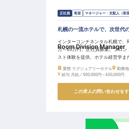
お客様の笑顔の裏側で、ホテルの
求人情報：
インターコンチネンタル札
正社員
客室
マネージャー・支配人（客
ーー【グローバルホテルでのキャ
世界的に展開するIHGグループの
札幌の一流ホテルで、次世代
境です。調達業務を通じて培われ
インターコンチネンタル札幌で、Room
の大きな財産となります。また、
Room Division Manager
万～65万円、正社員募集。フロ
キルも自然と身につきます。温か
スト体験を提供。ホテル経営学ま
をご用意しています。あなたの調
長する職場環境を共に築きましょう
※2025年08月01日時点の情報です
業態
ラグジュアリーホテル
勤務地
17日時点の情報です
給与
月給／500,000円～
650,000円
この求人の問い合わせをす