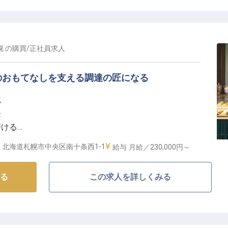
トランや朝食会場で、オーダーテイクから料理・ドリン
流を大切にするお仕事です。
きるよう、先輩スタッフが丁寧にサポートいたします。
ける、やりがいのある環境です。
幌
の
購買
/
正社員
求人
のサポート体制】
のおもてなしを支える調達の匠になる
りが安心して長く活躍できるよう、充実した福利厚生と
境
長
た給与に加え、年2回の賞与で日頃の頑張りをしっかり評価。
磨ける
備はもちろん、産前産後・育児休業の取得実績もあり、
ション
対応します。
北海道札幌市中央区南十条西1-1
給与
月給／230,000円～
も、ぜひご応募ください。
調達のプロフェッショナル】
る
この求人を詳しくみる
、世界中のお客様に上質のおもてなしを提供するため、
す。ホテルの「顔」となる品質の高いアイテムを適切な
ちとしての重要なお仕事です。供給業者との交渉や関係
を守りながら、コスト管理にも貢献していただきます。