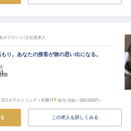
幌
の
フロント
/
正社員
求人
温もり。あなたの接客が旅の思い出になる。
分
勤）
勤務
目3 ホテルトリニティ札幌1F
給与
月給／200,000円～
の最前線に立つ】
位置する「ホテルリソルトリニティ札幌」。大通駅から
る
この求人を詳しくみる
ンで、国内外から訪れるお客様をお迎えしています。フ
イン・チェックアウト対応やご案内など、お客様の旅の