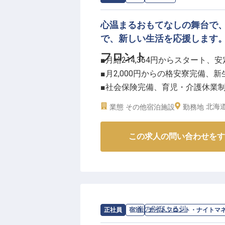
心温まるおもてなしの舞台で
で、新しい生活を応援します
フロント
■月給214,364円からスタート、
■月2,000円からの格安寮完備、
■社会保険完備、育児・介護休業
■お客様の笑顔を直接見られるフ
北海道
業態
その他宿泊施設
勤務地
ーー【お客様の心に残るおもてな
この求人の問い合わせをす
お客様を最初にお迎えし、旅の始
チェックインから客室へのご案内
かいおもてなしを提供してくださ
お客様の「ありがとう」の言葉が
お客様の心に残る素敵な思い出作
求人情報：
海の別邸ふる川
の
ナイトフ
正社員
宿泊
ナイトフロント・ナイトマ
ーー【安心して長く働ける環境と