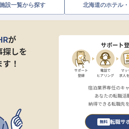
施設一覧から探す
北海道のホテル・
HR
が
サポート
事探しを
ます！
サポート

電話で

マッ
登録
ヒアリング
求人
宿泊業界専任のキ
あなたの転職活
納得できる転職先
転職サ
無料