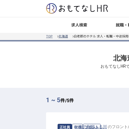
就職・
求人検索
TOP
北海道
白老郡のホテル 求人・転職・中途採用
北海
おもてなしHR
1 ~ 5
件/
5
件
求人情報：
海の別邸ふる川
の
フロント
正社員
宿泊
フロント