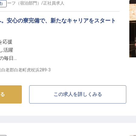
・チーフ（宿泊部門）
/
正社員
求人
門）
へ。安心の寮完備で、新たなキャリアをスタート
を応援
かし活躍
実の毎日
して成長
白老郡白老町虎杖浜289-3
おもてなし】
ときを創造するため、私たちは日々心を込めておもてな
る
この求人を詳しくみる
お客様一人ひとりに寄り添い、細やかな気配りを大切に
お客様の笑顔を引き出すことが私たちの喜びです。
、日本の伝統的なおもてなしの心を深く学ぶことができ