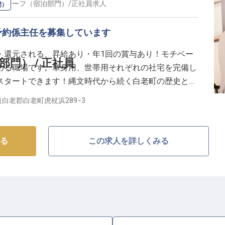
・チーフ（宿泊部門）
/
正社員
求人
門）
り上げていきましょう。
予約係主任を募集しています
ャリアを育む】
・還元される、昇給あり・年1回の賞与あり！モチベー
長く働ける環境を大切にしています。
門） / 正社員
める職場です。単身用、世帯用それぞれの社宅を完備し
完備しており、新しい土地での生活もスムーズにスタート
スタートできます！縄文時代から続く白老町の歴史と北
別邸ふる川」は、いつ訪れても驚きや発見を感じられる
白老郡白老町虎杖浜289−3
介護休業制度や資格取得補助制度も充実。
り一人がサービスの改善に取り組んでいます。※この求
理や社員教育を通じて、マネジメントスキルを磨き、キ
。
る
この求人を詳しくみる
充実させながら、おもてなしのプロとして成長しません