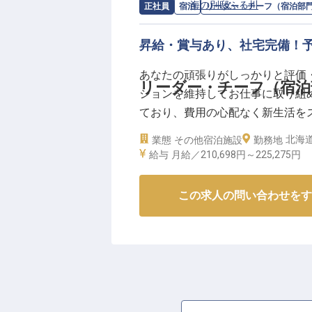
求人情報：
海の別邸ふる川
の
リーダー
正社員
宿泊
リーダー・チーフ（宿泊部
ます。
お客様の心に残る感動を一緒に創
昇給・賞与あり、社宅完備！
ーー【安心の環境で、あなたのキ
あなたの頑張りがしっかりと評価
当施設では、スタッフが安心して
リーダー・チーフ（宿泊部
ションを維持してお仕事に取り組
月2,000円から利用できる寮を
ており、費用の心配なく新生活を
できます。
海道の大自然を体験できる「海の
北海道
業態
その他宿泊施設
社会保険完備はもちろん、育児・
勤務地
ような宿を目指し、スタッフひと
給与
月給／210,698円～
225,275円
主任として、食事処のサービス管
人は2022年1月7日時点の情報です
ャリアアップを目指せる環境です
この求人の問い合わせをす
年間休日110日でプライベートも
か。
※2026年03月06日時点の情報です