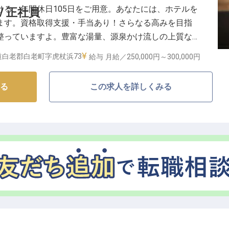
る、年間休日105日をご用意。あなたには、ホテルを
/ 正社員
ます。資格取得支援・手当あり！さらなる高みを目指
整っていますよ。豊富な湯量、源泉かけ流しの上質な温
。美人湯とも呼ばれる天然温泉は、お肌をつるつるに
道白老郡白老町字虎杖浜73
給与
月給／250,000円～
300,000円
験を活かして、当ホテルで働きませんか？※この求人は
る
この求人を詳しくみる