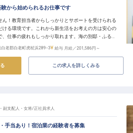
給与に加え、月2,000円から利用できる寮を完備しており、
経験から始められるお仕事です
せん！教育担当者からしっかりとサポートを受けられる
介護休業制度や資格取得補助制度も充実しており、ライ
だける環境です。これから新生活をお考えの方は安心の
しながら長くキャリアを築ける環境です。
で、仕事の疲れもしっかり取れます。海の別邸・ふる川
る機会も豊富にご用意しています。
天風呂や地元食材をふんだんに使った料理を提供し、北
白老郡白老町虎杖浜289−3
給与
月給／201,586円～
リゾート」を目指しています。※この求人は2022年1
る
この求人を詳しくみる
・副支配人・女将
/
正社員
求人
度・手当あり！宿泊業の経験者を募集