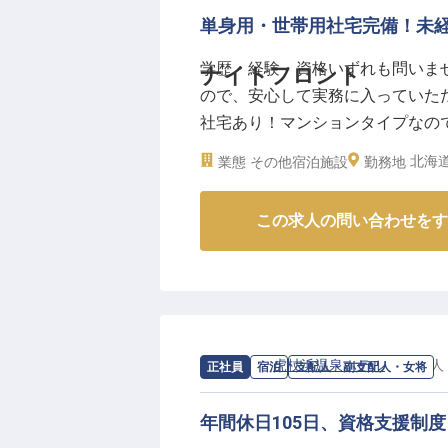
月給214,364円からの安定した
単身用・世帯用社宅完備！未
遠方からの転職も安心です。
学歴・経験・資格いずれも問いま
ナイトフロント
社会保険完備はもちろん、育児・
ので、安心して実務に入っていた
フステージの変化にも柔軟に対応
社宅あり！マンションタイプなの
おもてなしのプロとして成長でき
は、太平洋と一体化したような露
※2026年03月06日時点の情報です
北海道
業態
その他宿泊施設
勤務地
海道の海と大地を感じられる「心の
月7日時点の情報です
この求人の問い合わせをす
求人情報：
虎杖浜温泉ホテル
の
支配人
正社員
宿泊
支配人・副支配人・女将
年間休日105日、資格支援制