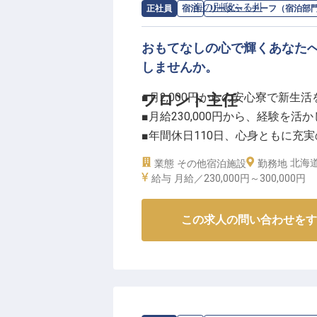
求人情報：
海の別邸ふる川
の
リーダー
正社員
宿泊
リーダー・チーフ（宿泊部
おもてなしの心で輝くあなた
しませんか。
■月2,000円からの安心寮で新生活
フロント主任
■月給230,000円から、経験を活
■年間休日110日、心身ともに充
■おもてなしの心を育む、主任と
北海道
業態
その他宿泊施設
勤務地
給与
月給／230,000円～
300,000円
ーー【海辺の宿で紡ぐ、心温まる
お客様にとって忘れられないひと
この求人の問い合わせをす
しを提供しています。
海が織りなす美しい景色の中で、
する。
そんな温かいサービスを通じて、
和食会席や和定食の提供を通じて