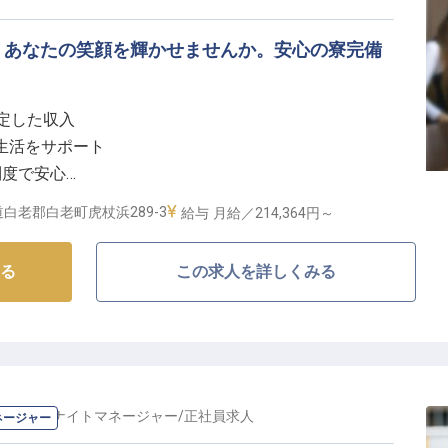
、あなたの笑顔を輝かせませんか。安心の寮完備
。
安定した収入
新生活をサポート
制度で安心
ロント業務
白老郡白老町虎杖浜289-3
給与
月給／214,364円～
しを】
る
この求人を詳しくみる
まりを彩るフロント業務をお任せします。
、お食事の配膳まで、お客様一人ひとりに寄り添った温
い。
、何よりのやりがいとなるでしょう。
りに貢献できる、やりがいのあるお仕事です。
ロント・ナイトマネージャー
/
正社員
求人
ネージャー
キャリア】