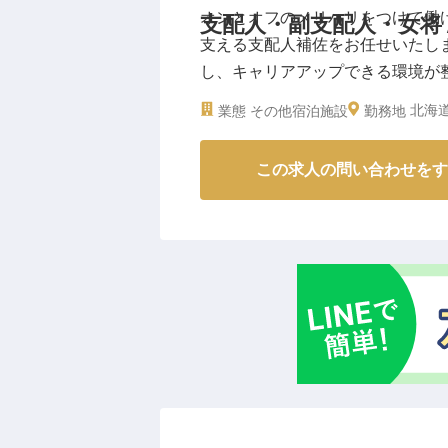
オンとオフのメリハリをつけて働け
支配人・副支配人・女将 
支える支配人補佐をお任せいたし
し、キャリアアップできる環境が
泉が自慢の「虎杖浜温泉ホテル」
北海
業態
その他宿泊施設
勤務地
し、心も体も癒してくれます。経
2022年2月3日時点の情報です
この求人の問い合わせをす