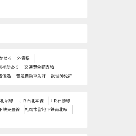
かせる
外資系
宅補助あり
交通費全額支給
者優遇
普通自動車免許
調理師免許
Ｒ札沼線
ＪＲ石北本線
ＪＲ石勝線
下鉄東豊線
札幌市営地下鉄南北線