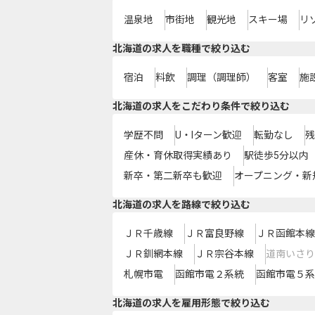
温泉地
市街地
観光地
スキー場
リ
北海道の求人を職種で絞り込む
宿泊
料飲
調理（調理師）
客室
施
北海道の求人をこだわり条件で絞り込む
学歴不問
U・Iターン歓迎
転勤なし
残
産休・育休取得実績あり
駅徒歩5分以内
新卒・第二新卒も歓迎
オープニング・新
北海道
の求人を路線で絞り込む
ＪＲ千歳線
ＪＲ富良野線
ＪＲ函館本線
ＪＲ釧網本線
ＪＲ宗谷本線
道南いさり
札幌市電
函館市電２系統
函館市電５系
北海道の求人を雇用形態で絞り込む