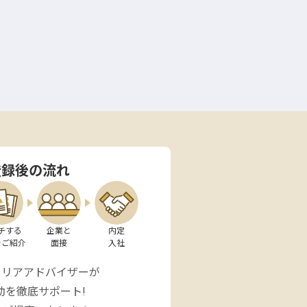
登録後の流れ
チする

企業と

内定

をご紹介
面接
入社
ャリアアドバイザーが
動を徹底サポート!