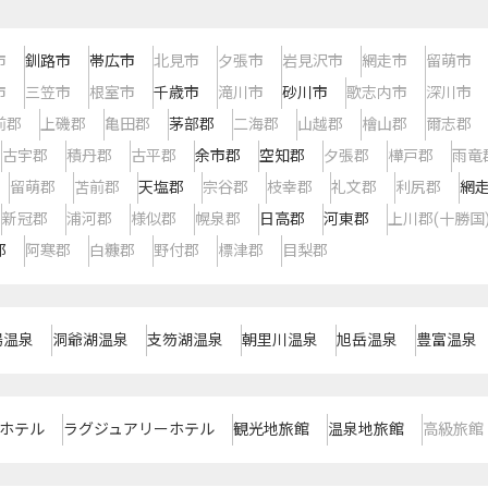
市
釧路市
帯広市
北見市
夕張市
岩見沢市
網走市
留萌市
市
三笠市
根室市
千歳市
滝川市
砂川市
歌志内市
深川市
前郡
上磯郡
亀田郡
茅部郡
二海郡
山越郡
檜山郡
爾志郡
古宇郡
積丹郡
古平郡
余市郡
空知郡
夕張郡
樺戸郡
雨竜
留萌郡
苫前郡
天塩郡
宗谷郡
枝幸郡
礼文郡
利尻郡
網
新冠郡
浦河郡
様似郡
幌泉郡
日高郡
河東郡
上川郡(十勝国
郡
阿寒郡
白糠郡
野付郡
標津郡
目梨郡
湯温泉
洞爺湖温泉
支笏湖温泉
朝里川温泉
旭岳温泉
豊富温泉
ホテル
ラグジュアリーホテル
観光地旅館
温泉地旅館
高級旅館