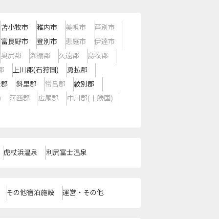
苫小牧市
稚内市
美唄市
芦別市
富良野市
登別市
恵庭市
伊達市
奥尻郡
瀬棚郡
久遠郡
島牧郡
郡
上川郡(石狩国)
勇払郡
走郡
斜里郡
常呂郡
紋別郡
)
河西郡
広尾郡
中川郡(十勝国)
虎杖浜温泉
利尻富士温泉
その他宿泊施設
運営・その他