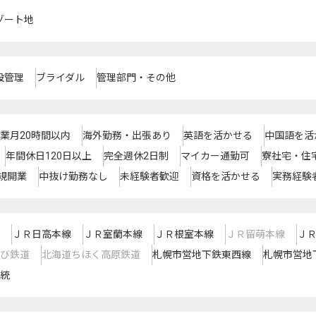
ゾート地
設管理
ブライダル
管理部門・その他
業月20時間以内
海外勤務・出張あり
英語を活かせる
中国語を活
年間休日120日以上
完全週休2日制
マイカー通勤可
寮社宅・住
規開業
中抜け勤務なし
未経験者歓迎
資格を活かせる
実務経験
ＪＲ日高本線
ＪＲ室蘭本線
ＪＲ根室本線
ＪＲ留萌本線
Ｊ
び鉄道
北海道ちほく高原鉄道
札幌市営地下鉄東西線
札幌市営地
統