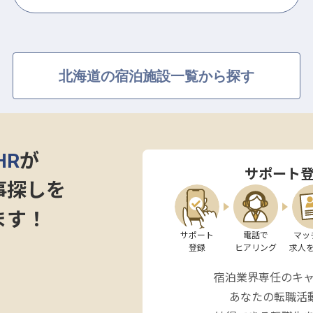
北海道の宿泊施設一覧から探す
HR
が
サポート
事探しを
ます！
サポート

電話で

マッ
登録
ヒアリング
求人
宿泊業界専任のキ
あなたの転職活