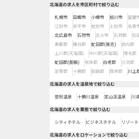
北海道の求人を市区町村で絞り込む
札幌市
函館市
小樽市
旭川市
室蘭
江別市
赤平市
紋別市
士別市
名寄
北広島市
石狩市
北斗市
石狩郡
松
寿都郡
磯谷郡
虻田郡(後志)
岩内郡
上川郡(天塩国)
中川郡(天塩国)
増毛郡
虻田郡(胆振)
有珠郡
白老郡
沙流郡
足寄郡
十勝郡
釧路郡
厚岸郡
川上
北海道の求人を温泉地で絞り込む
登別温泉
十勝川温泉
定山渓温泉
川
北海道の求人を業態で絞り込む
シティホテル
ビジネスホテル
リゾート
北海道の求人をロケーションで絞り込む