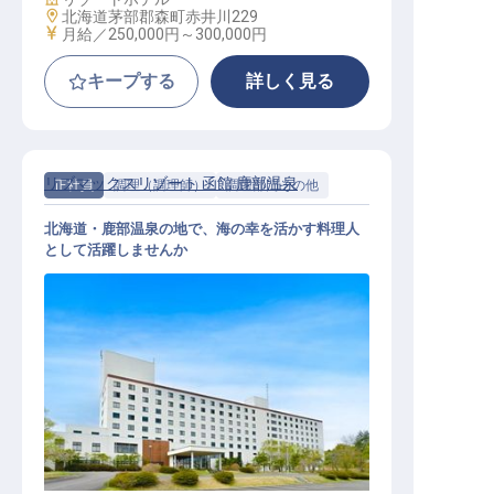
勤務地
北海道茅部郡森町赤井川229
給与
月給／250,000円～
300,000円
キープする
詳しく見る
リブマックスリゾート 函館 鹿部温泉
正社員
調理（調理師）
調理部門その他
北海道・鹿部温泉の地で、海の幸を活かす料理人
として活躍しませんか
調理スタッフ｜月給27万円～30万円
／寮費2万円控除／北海道・温泉地
／急募