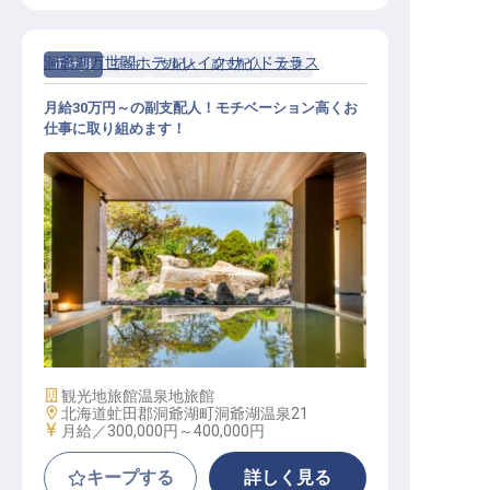
洞爺湖万世閣ホテルレイクサイドテラス
正社員
宿泊
支配人・副支配人・女将
月給30万円～の副支配人！モチベーション高くお
仕事に取り組めます！
副支配人
施設業態
観光地旅館
温泉地旅館
勤務地
北海道虻田郡洞爺湖町洞爺湖温泉21
給与
月給／300,000円～
400,000円
キープする
詳しく見る