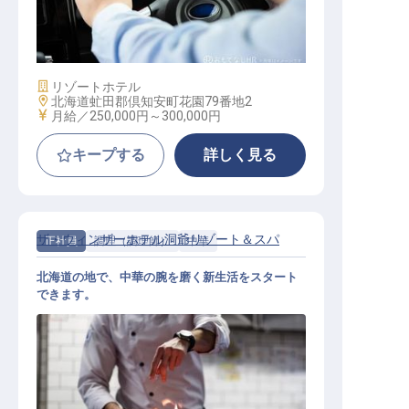
ドライバー兼施設管理
施設業態
リゾートホテル
勤務地
北海道虻田郡倶知安町花園79番地2
給与
月給／250,000円～
300,000円
キープする
詳しく見る
ザ・ウィンザーホテル洞爺リゾート＆スパ
正社員
調理（調理師）
中華
北海道の地で、中華の腕を磨く新生活をスタート
できます。