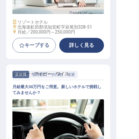
施設業態
リゾートホテル
勤務地
北海道虻田郡倶知安町字岩尾別328-51
給与
月給／200,000円～
250,000円
キープする
詳しく見る
シャレー・アイビー・ワイス
正社員
管理部門・その他
送迎
月給最大30万円をご用意。新しいホテルで挑戦し
てみませんか？