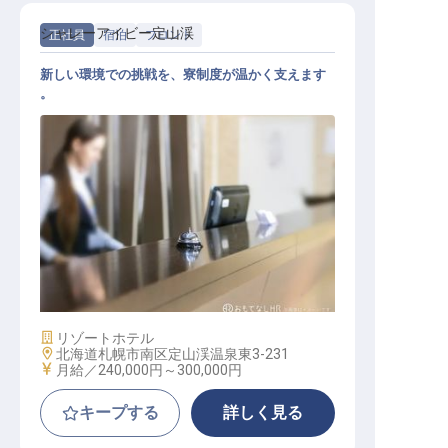
シャレーアイビー定山渓
正社員
宿泊
フロント
新しい環境での挑戦を、寮制度が温かく支えます
。
フロントオフィススタッフ
施設業態
リゾートホテル
勤務地
北海道札幌市南区定山渓温泉東3-231
給与
月給／240,000円～
300,000円
キープする
詳しく見る