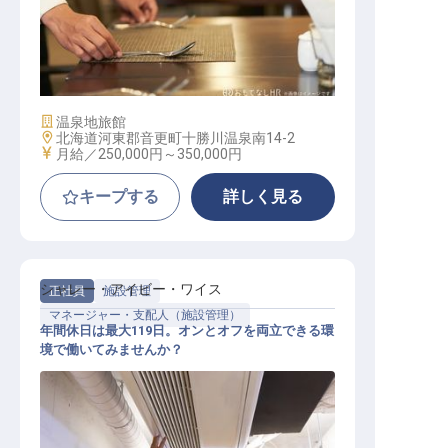
レストランマネージャー候補
施設業態
温泉地旅館
勤務地
北海道河東郡音更町十勝川温泉南14-2
給与
月給／250,000円～
350,000円
キープする
詳しく見る
シャレー・アイビー・ワイス
正社員
施設管理
マネージャー・支配人（施設管理）
年間休日は最大119日。オンとオフを両立できる環
境で働いてみませんか？