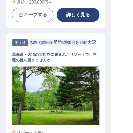
給与
月給／280,000円～
キープする
詳しく見る
リブマックスリゾート函館 グリーンピア大沼
正社員
調理（調理師）
調理部門その他
北海道・大沼の大自然に囲まれたリゾートで、料
理の腕を磨きませんか
調理スタッフ｜月給27万円～30万円
／寮費2万円控除／北海道・大沼の
大自然／急募
施設業態
リゾートホテル