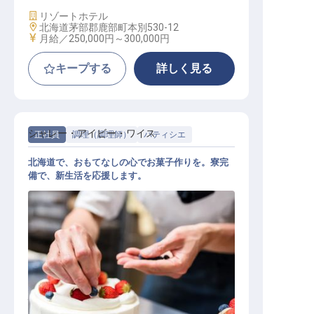
施設業態
リゾートホテル
勤務地
北海道茅部郡鹿部町本別530-12
給与
月給／250,000円～
300,000円
キープする
詳しく見る
シャレー・アイビー・ワイス
正社員
調理（調理師）
パティシエ
北海道で、おもてなしの心でお菓子作りを。寮完
備で、新生活を応援します。
パティシエ