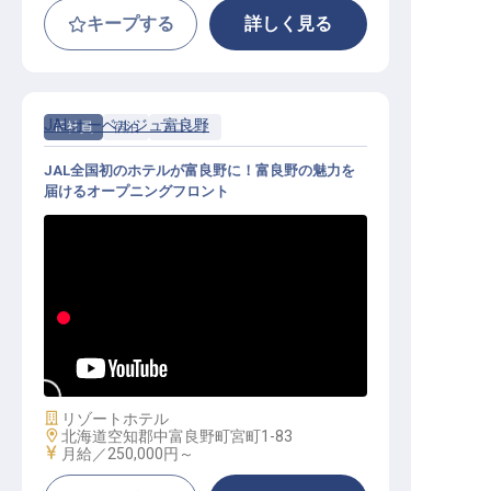
キープする
詳しく見る
JALオーベルジュ富良野
正社員
宿泊
フロント
JAL全国初のホテルが富良野に！富良野の魅力を
届けるオープニングフロント
フロント│月給25万円～／JALオー
ベルジュ全国第1弾のオープニング
／U・Iターン・住宅手当あり
施設業態
リゾートホテル
勤務地
北海道空知郡中富良野町宮町1-83
給与
月給／250,000円～