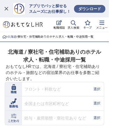
アプリでパッと探せる
ダウンロード
スムーズにお仕事探し！
ログイン
求人検索
転職相談
キープ
メニュー
求人・施設を探す
北海道
寮社宅・住宅補助ありのホテル 求人・転職・中途採用一覧
キープした求人
北海道 / 寮社宅・住宅補助ありのホテル
求人・転職・中途採用一覧
就職・転職 合同説明会
おもてなしHRでは、北海道 / 寮社宅・住宅補助あり
のホテル・旅館などの宿泊業界のお仕事を多数ご紹
おもてなしHRについて
介いたします。
ご利用の流れ
フロント・料飲など
選択
職種
よくある質問
全国または市区町村など
選択
勤務地
ホテル・宿泊業界情報コラム
給与・雇用形態・寮社宅あり など
選択
こだわり