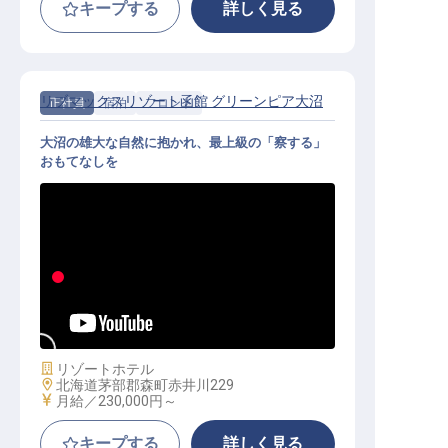
キープする
詳しく見る
リブマックスリゾート函館 グリーンピア大沼
正社員
宿泊
フロント
大沼の雄大な自然に抱かれ、最上級の「察する」
おもてなしを
フロント│月給25万円～／大自然と
一流の所作を学ぶ／無料寮完備
施設業態
リゾートホテル
勤務地
北海道茅部郡森町赤井川229
給与
月給／230,000円～
キープする
詳しく見る