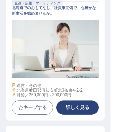
企画・広報・マーケティング
北海道でのおもてなし。社員寮完備で、心豊かな
新生活を始めませんか。
セールス&マーケティング
施設業態
運営・その他
勤務地
北海道虻田郡俱知安町北3条東4-2-2
給与
月給／250,000円～
300,000円
キープする
詳しく見る