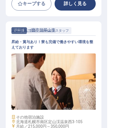
キープする
詳しく見る
定山渓第一寶亭留翠山亭
正社員
宿泊
サービススタッフ
昇給・賞与あり！寮も完備で働きやすい環境を整
えております
ホテル総合職
施設業態
その他宿泊施設
勤務地
北海道札幌市南区定山渓温泉西3-105
給与
月給／215,000円～
350,000円