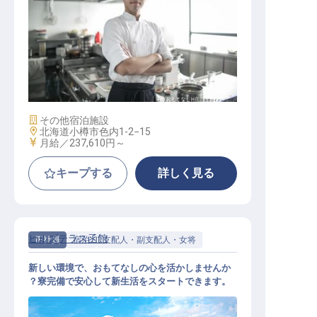
調理
施設業態
その他宿泊施設
勤務地
北海道小樽市色内1-2−15
給与
月給／237,610円～
キープする
詳しく見る
ヒルズテラス函館
正社員
宿泊
支配人・副支配人・女将
新しい環境で、おもてなしの心を活かしませんか
？寮完備で安心して新生活をスタートできます。