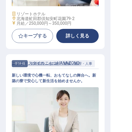
施設業態
リゾートホテル
勤務地
北海道虻田郡倶知安町花園79-2
給与
月給／250,000円～
350,000円
キープする
詳しく見る
ニッコースタイルニセコHANAZONO
正社員
管理部門・その他
総務・経理・人事
新しい環境で心機一転、おもてなしの舞台へ。新
築の寮で安心して新生活を始めませんか。
総務スタッフ（一般職）