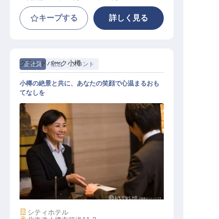
キープする
詳しく見る
グランドパーク小樽
正社員
宿泊
フロント
小樽の絶景と共に、あなたの笑顔で心温まるおも
てなしを
フロントスタッフ
施設業態
シティホテル