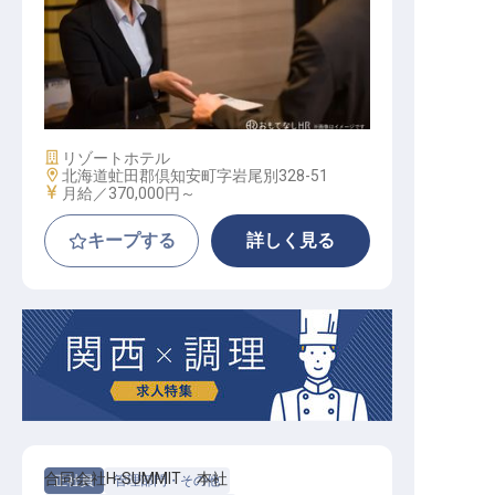
宿泊課長（フロントデスクマネージ
ャー）
施設業態
リゾートホテル
勤務地
北海道虻田郡倶知安町字岩尾別328-51
給与
月給／370,000円～
キープする
詳しく見る
合同会社H-SUMMIT 本社
正社員
管理部門・その他