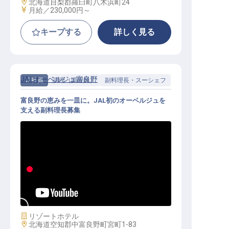
勤務地
北海道目梨郡羅臼町八木浜町24
給与
月給／230,000円～
キープする
詳しく見る
JALオーベルジュ富良野
正社員
調理（調理師）
副料理長・スーシェフ
富良野の恵みを一皿に。JAL初のオーベルジュを
支える副料理長募集
副料理長│月給28万円～／JALオー
ベルジュ全国第1弾／地元食材を主
役にしたオーベルジュの厨房
施設業態
リゾートホテル
勤務地
北海道空知郡中富良野町宮町1-83