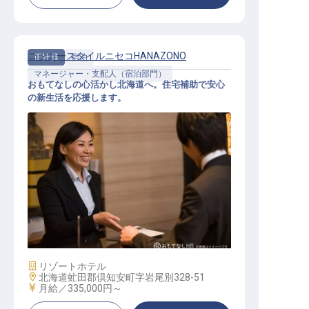
ニッコースタイルニセコHANAZONO
正社員
宿泊
マネージャー・支配人（宿泊部門）
おもてなしの心活かし北海道へ。住宅補助で安心
の新生活を応援します。
宿泊係長（アシスタントフロントデ
スクマネージャー）
施設業態
リゾートホテル
勤務地
北海道虻田郡倶知安町字岩尾別328-51
給与
月給／335,000円～