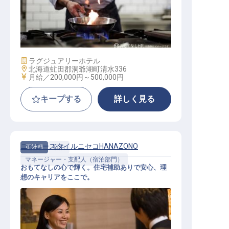
中華調理スタッフ【ザ・ウィンザー
ホテル洞爺リゾート&スパ】
施設業態
ラグジュアリーホテル
勤務地
北海道虻田郡洞爺湖町清水336
給与
月給／200,000円～
500,000円
キープする
詳しく見る
ニッコースタイルニセコHANAZONO
正社員
宿泊
マネージャー・支配人（宿泊部門）
おもてなしの心で輝く。住宅補助ありで安心、理
想のキャリアをここで。