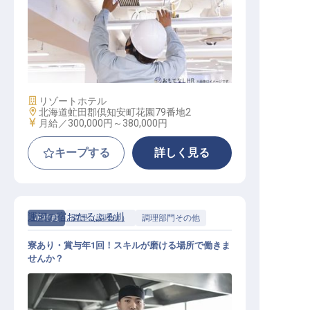
施設管理マネージャー
施設業態
リゾートホテル
勤務地
北海道虻田郡倶知安町花園79番地2
給与
月給／300,000円～
380,000円
キープする
詳しく見る
運河の宿おたるふる川
正社員
調理（調理師）
調理部門その他
寮あり・賞与年1回！スキルが磨ける場所で働きま
せんか？