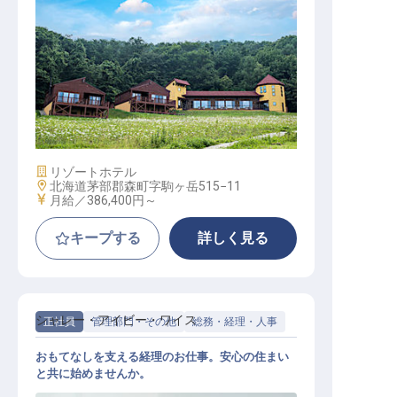
【ヒルズテラス函館】リゾートホテ
ル支配人
施設業態
リゾートホテル
勤務地
北海道茅部郡森町字駒ヶ岳515−11
給与
月給／386,400円～
キープする
詳しく見る
シャレー・アイビー・ワイス
正社員
管理部門・その他
総務・経理・人事
おもてなしを支える経理のお仕事。安心の住まい
と共に始めませんか。