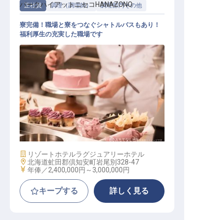
パークハイアットニセコHANAZONO
正社員
調理（調理師）
調理部門その他
寮完備！職場と寮をつなぐシャトルバスもあり！
福利厚生の充実した職場です
調理スタッフ
施設業態
リゾートホテル
ラグジュアリーホテル
勤務地
北海道虻田郡倶知安町岩尾別328-47
給与
年俸／2,400,000円～
3,000,000円
キープする
詳しく見る