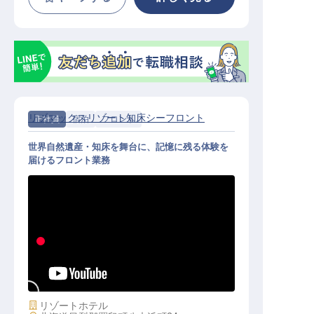
リブマックスリゾート知床シーフロント
正社員
宿泊
フロント
世界自然遺産・知床を舞台に、記憶に残る体験を
届けるフロント業務
フロント│月給25万円～／寮全額会
社負担／年休120日／未経験OK
施設業態
リゾートホテル