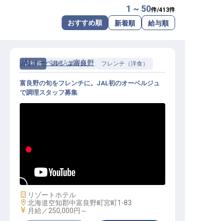
1 ~ 50
件/
413
件
転職サポートに申し込む
無料
おすすめ順
新着順
給与順
採用をお考えの企業様へ
JALオーベルジュ富良野
正社員
調理（調理師）
フレンチ（洋食）
富良野の旬をフレンチに。JAL初のオーベルジュ
で調理スタッフ募集
洋食調理│月給25万円～／JALオー
ベルジュ全国第1弾のオープニング
／未経験・U・Iターン歓迎
施設業態
リゾートホテル
勤務地
北海道空知郡中富良野町宮町1-83
給与
月給／250,000円～