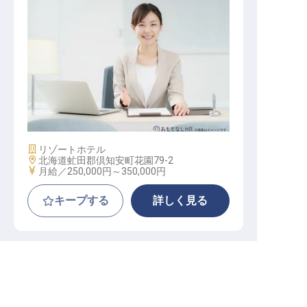
経理スタッフ
施設業態
リゾートホテル
勤務地
北海道虻田郡倶知安町花園79-2
給与
月給／250,000円～
350,000円
キープする
詳しく見る
NOZO HOTEL
求人を紹介してもらう
正社員
料飲
リーダー・チーフ（料飲部門）
豊かな自然の中で、お客様を笑顔に。住まいもサ
ポートする環境で、心ゆくまでおもてなしを。