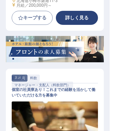
勤務地
北海道小樽市築港11-3
給与
月給／200,000円～
キープする
詳しく見る
観月苑
正社員
料飲
マネージャー・支配人（料飲部門）
個室の社員寮あり！これまでの経験を活かして働
いていただける方を募集中