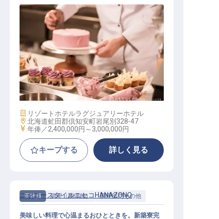
調理スタッフ
施設業態
リゾートホテル
ラグジュアリーホテル
勤務地
北海道虻田郡倶知安町岩尾別328-47
給与
年俸／2,400,000円～
3,000,000円
キープする
詳しく見る
ニッコースタイルニセコHANAZONO
正社員
調理（調理師）
調理部門その他
美味しい料理で心温まるおひとときを。新築寮完