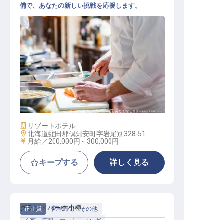
備で、あなたの新しい挑戦を応援します。
レストラン調理スタッフ（一般職/主
任）
施設業態
リゾートホテル
勤務地
北海道虻田郡倶知安町字岩尾別328-51
給与
月給／200,000円～
300,000円
キープする
詳しく見る
グランドパーク小樽
正社員
管理部門・その他