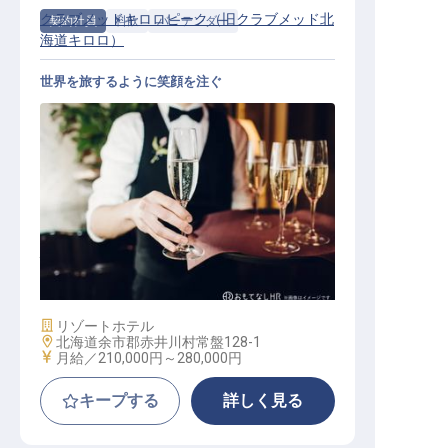
クラブメッドキロロピーク（旧クラブメッド北
契約社員
料飲
バーテンダー
海道キロロ）
世界を旅するように笑顔を注ぐ
バーテンダー
施設業態
リゾートホテル
勤務地
北海道余市郡赤井川村常盤128-1
給与
月給／210,000円～
280,000円
キープする
詳しく見る