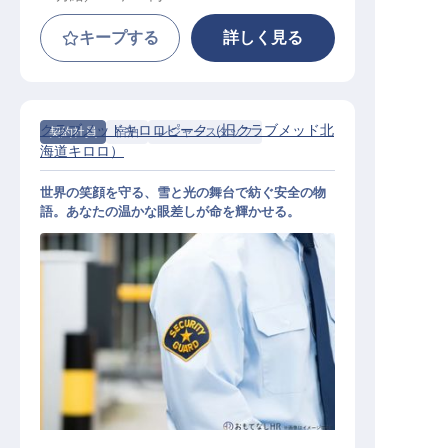
キープする
詳しく見る
クラブメッドキロロピーク（旧クラブメッド北
契約社員
宿泊
レジャースタッフ
海道キロロ）
世界の笑顔を守る、雪と光の舞台で紡ぐ安全の物
語。あなたの温かな眼差しが命を輝かせる。
ライフガード