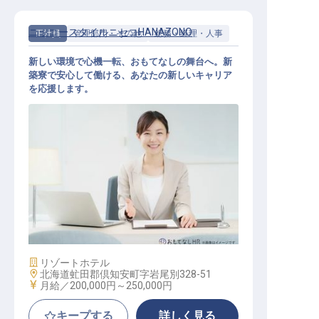
ニッコースタイルニセコHANAZONO
正社員
管理部門・その他
総務・経理・人事
新しい環境で心機一転、おもてなしの舞台へ。新
築寮で安心して働ける、あなたの新しいキャリア
を応援します。
総務スタッフ
施設業態
リゾートホテル
勤務地
北海道虻田郡倶知安町字岩尾別328-51
給与
月給／200,000円～
250,000円
キープする
詳しく見る