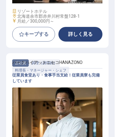
施設業態
リゾートホテル
勤務地
北海道余市郡赤井川村常盤128-1
給与
月給／300,000円～
キープする
詳しく見る
パークハイアットニセコHANAZONO
正社員
調理（調理師）
料理長・マネージャー・シェフ
従業員食堂あり・食事手当支給！従業員寮も完備
しています
ペストリーマネージャー