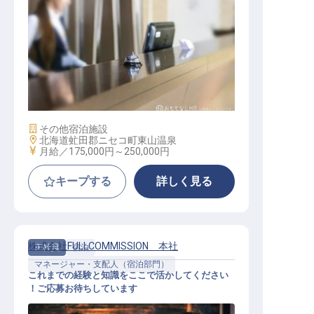
フロント / 正社員
施設業態
その他宿泊施設
勤務地
北海道虻田郡ニセコ町東山温泉
給与
月給／175,000円～
250,000円
キープする
詳しく見る
株式会社FULLCOMMISSION 本社
正社員
宿泊
マネージャー・支配人（宿泊部門）
これまでの経験と知識をここで活かしてください
！ご応募お待ちしています