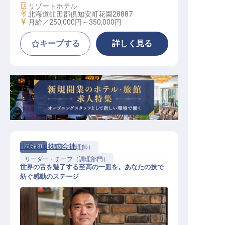
施設業態
リゾートホテル
勤務地
北海道虻田郡倶知安町花園28887
給与
月給／250,000円～
350,000円
キープする
詳しく見る
H2Group株式会社
正社員
調理（調理師）
リーダー・チーフ（調理部門）
世界の舌を魅了する至高の一皿を。あなたの技で
紡ぐ感動のステージ