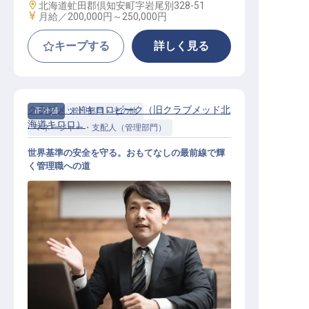
勤務地
北海道虻田郡倶知安町字岩尾別328-51
給与
月給／200,000円～
250,000円
キープする
詳しく見る
クラブメッドキロロピーク（旧クラブメッド北
正社員
管理部門・その他
海道キロロ）
マネージャー・支配人（管理部門）
世界基準の安全を守る。おもてなしの最前線で輝
く管理職への道
食品衛生・安全管理マネージャー（
管理職）