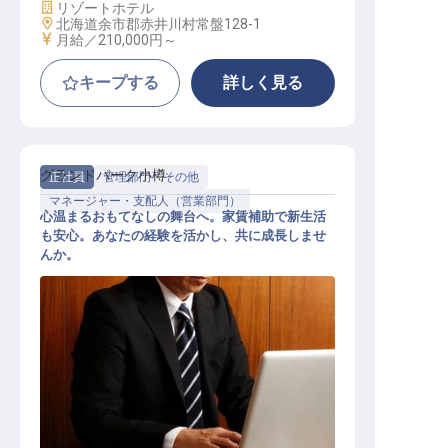
施設業態
リゾートホテル
勤務地
北海道余市郡赤井川村常盤128-1
給与
月給／210,000円～
キープする
詳しく見る
グランドパーク小樽
正社員
管理部門・その他
マネージャー・支配人（営業部門）
心温まるおもてなしの舞台へ。家賃補助で新生活
も安心。あなたの経験を活かし、共に成長しませ
んか。
宴会セールスマネージャー【 グラン
ドパーク小樽】