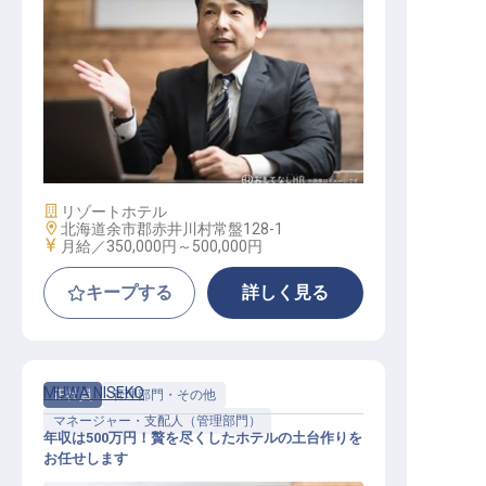
セールスマネージャー
施設業態
リゾートホテル
勤務地
北海道余市郡赤井川村常盤128-1
給与
月給／350,000円～
500,000円
キープする
詳しく見る
MUWA NISEKO
正社員
管理部門・その他
マネージャー・支配人（管理部門）
年収は500万円！贅を尽くしたホテルの土台作りを
お任せします