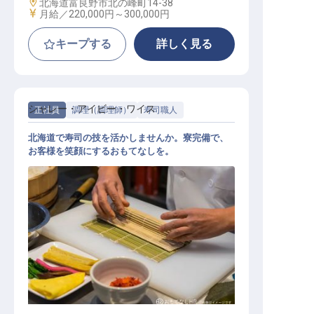
勤務地
北海道富良野市北の峰町14-38
給与
月給／220,000円～
300,000円
キープする
詳しく見る
シャレー・アイビー・ワイス
正社員
調理（調理師）
寿司職人
北海道で寿司の技を活かしませんか。寮完備で、
お客様を笑顔にするおもてなしを。
寿司スタッフ