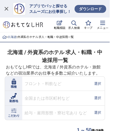
アプリでパッと探せる
ダウンロード
スムーズにお仕事探し！
ログイン
求人検索
転職相談
キープ
メニュー
求人・施設を探す
北海道
外資系のホテル 求人・転職・中途採用一覧
キープした求人
北海道 / 外資系のホテル 求人・転職・中
途採用一覧
就職・転職 合同説明会
おもてなしHRでは、北海道 / 外資系のホテル・旅館
などの宿泊業界のお仕事を多数ご紹介いたします。
おもてなしHRについて
フロント・料飲など
選択
職種
ご利用の流れ
全国または市区町村など
選択
勤務地
よくある質問
給与・雇用形態・寮社宅あり など
選択
ホテル・宿泊業界情報コラム
こだわり
1 ~ 50
件/
58
件