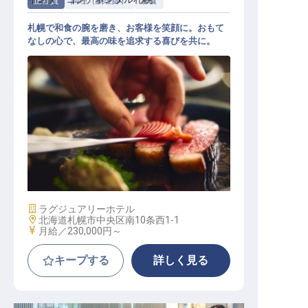
正社員
調理（調理師）
和食
札幌で和食の腕を磨き、お客様を笑顔に。おもて
なしの心で、最高の味を追求する喜びを共に。
調理人（和食）
施設業態
ラグジュアリーホテル
勤務地
北海道札幌市中央区南10条西1-1
給与
月給／230,000円～
キープする
詳しく見る