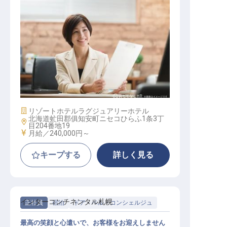
総務・経理・人事
施設業態
リゾートホテル
ラグジュアリーホテル
北海道虻田郡俱知安町ニセコひらふ1条3丁
勤務地
目204番地19
給与
月給／240,000円～
キープする
詳しく見る
インターコンチネンタル札幌
正社員
宿泊
ドア・ベル・コンシェルジュ
最高の笑顔と心遣いで、お客様をお迎えしません