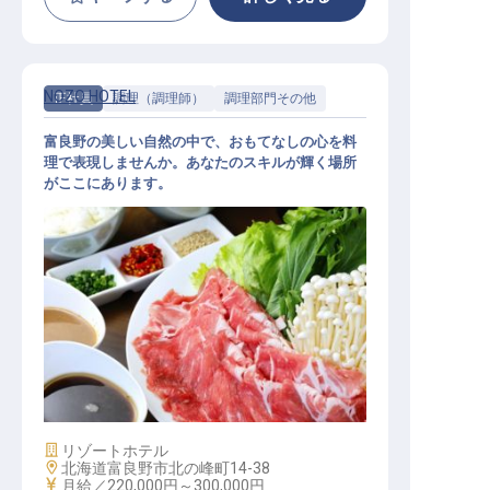
NOZO HOTEL
正社員
調理（調理師）
調理部門その他
富良野の美しい自然の中で、おもてなしの心を料
理で表現しませんか。あなたのスキルが輝く場所
がここにあります。
キッチンスタッフ
施設業態
リゾートホテル
勤務地
北海道富良野市北の峰町14-38
給与
月給／220,000円～
300,000円