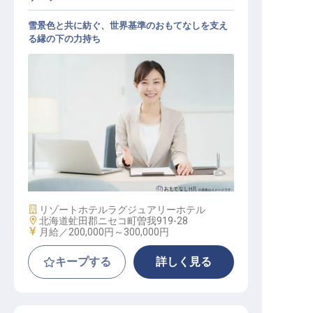
雪景色と共に紡ぐ、世界基準のおもてなしを支え
る縁の下の力持ち
経理スタッフ
施設業態
リゾートホテル
ラグジュアリーホテル
勤務地
北海道虻田郡ニセコ町曽我919-28
給与
月給／200,000円～
300,000円
キープする
詳しく見る