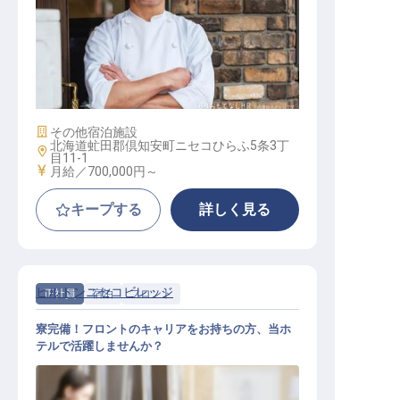
Executive Chef
施設業態
その他宿泊施設
北海道虻田郡倶知安町ニセコひらふ5条3丁
勤務地
目11-1
給与
月給／700,000円～
キープする
詳しく見る
ヒルトンニセコビレッジ
正社員
宿泊
フロント
寮完備！フロントのキャリアをお持ちの方、当ホ
テルで活躍しませんか？