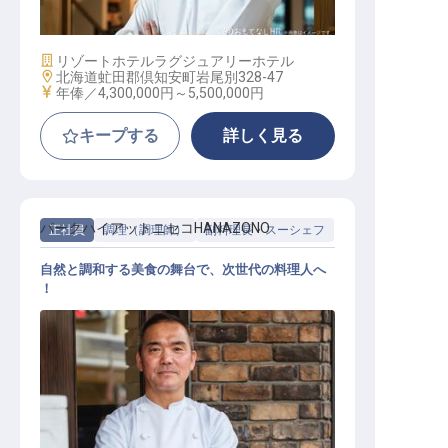
施設業態
リゾートホテル
ラグジュアリーホテル
勤務地
北海道虻田郡倶知安町岩尾別328-47
給与
年俸／4,300,000円～
5,500,000円
キープする
詳しく見る
パークハイアットニセコHANAZONO
正社員
調理（調理師）
副料理長・スーシェフ
自然と調和する美食の舞台で、次世代の料理人へ
！