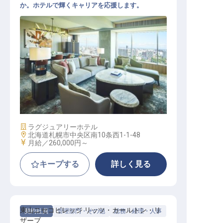
か。ホテルで輝くキャリアを応援します。
ベル・スーパーバイザー
施設業態
ラグジュアリーホテル
勤務地
北海道札幌市中央区南10条西1-1-48
給与
月給／260,000円～
キープする
詳しく見る
東山ニセコビレッジ リッツ・カールトン・リ
契約社員
管理部門・その他
総務・経理・人事
ザーブ