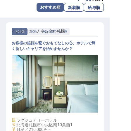
転職サポートに申し込む
おすすめ順
新着順
給与順
無料
採用をお考えの企業様へ
インターコンチネンタル札幌
正社員
宿泊
宿泊部門その他
お客様の笑顔を繋ぐおもてなしの心。ホテルで輝
く新しいキャリアを始めませんか？
テレフォン・オペレーター
施設業態
ラグジュアリーホテル
勤務地
北海道札幌市中央区南10条西1
給与
月給／210,000円～