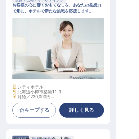
企画・広報・マーケティング
お客様の心に響くおもてなしを、あなたの発想力
で形に。ホテルで新たな挑戦を応援します。
マーケティングコミュニケーション
アシスタント
施設業態
シティホテル
勤務地
北海道小樽市築港11-3
給与
月給／230,000円～
キープする
詳しく見る
インターコンチネンタル札幌