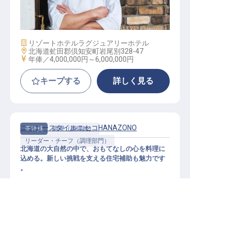
キッチン 副料理長候補
施設業態
リゾートホテル
ラグジュアリーホテル
勤務地
北海道虻田郡倶知安町岩尾別328-47
給与
年俸／4,000,000円～
6,000,000円
キープする
詳しく見る
ニッコースタイルニセコHANAZONO
正社員
調理（調理師）
リーダー・チーフ（調理部門）
北海道の大自然の中で、おもてなしの心を料理に
込める。新しい挑戦を支える住宅補助も魅力です
。
求人を紹介してもらう