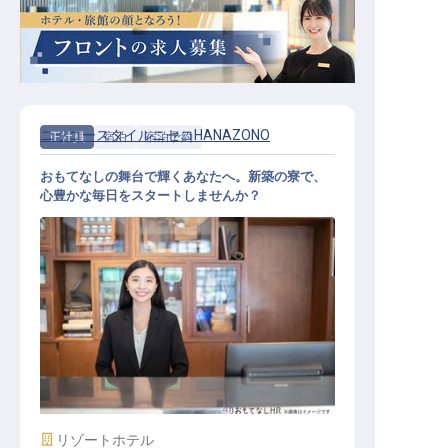
ニッコースタイルニセコHANAZONO
正社員
宿泊
宿泊予約
おもてなしの舞台で輝くあなたへ。新築の寮で、
心豊かな毎日をスタートしませんか？
宿泊予約スタッフ
施設業態
リゾートホテル