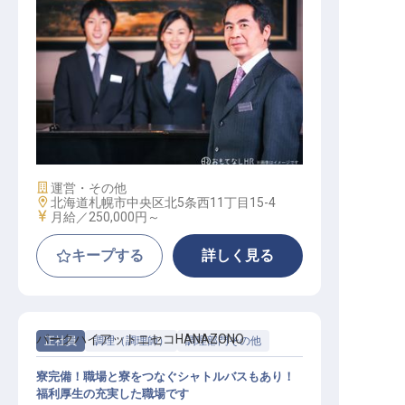
国内オペレーション事業／マネージ
ャーポジション
施設業態
運営・その他
勤務地
北海道札幌市中央区北5条西11丁目15-4
給与
月給／250,000円～
キープする
詳しく見る
パークハイアットニセコHANAZONO
正社員
調理（調理師）
調理部門その他
寮完備！職場と寮をつなぐシャトルバスもあり！
福利厚生の充実した職場です