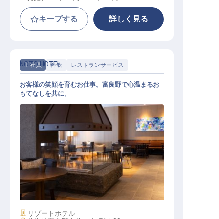
キープする
詳しく見る
NOZO HOTEL
正社員
料飲
レストランサービス
お客様の笑顔を育むお仕事。富良野で心温まるお
もてなしを共に。
レストランサービス・ホールスタッ
フ
施設業態
リゾートホテル