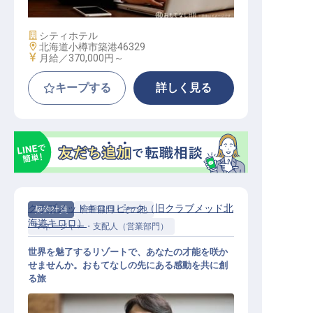
施設業態
シティホテル
勤務地
北海道小樽市築港46329
給与
月給／370,000円～
キープする
詳しく見る
クラブメッドキロロピーク（旧クラブメッド北
契約社員
管理部門・その他
海道キロロ）
マネージャー・支配人（営業部門）
世界を魅了するリゾートで、あなたの才能を咲か
せませんか。おもてなしの先にある感動を共に創
る旅