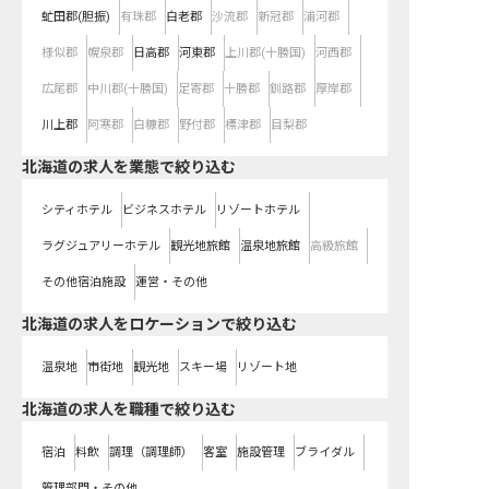
虻田郡(胆振)
有珠郡
白老郡
沙流郡
新冠郡
浦河郡
様似郡
幌泉郡
日高郡
河東郡
上川郡(十勝国)
河西郡
広尾郡
中川郡(十勝国)
足寄郡
十勝郡
釧路郡
厚岸郡
川上郡
阿寒郡
白糠郡
野付郡
標津郡
目梨郡
北海道の求人を業態で絞り込む
シティホテル
ビジネスホテル
リゾートホテル
ラグジュアリーホテル
観光地旅館
温泉地旅館
高級旅館
その他宿泊施設
運営・その他
北海道の求人をロケーションで絞り込む
温泉地
市街地
観光地
スキー場
リゾート地
北海道の求人を職種で絞り込む
宿泊
料飲
調理（調理師）
客室
施設管理
ブライダル
管理部門・その他