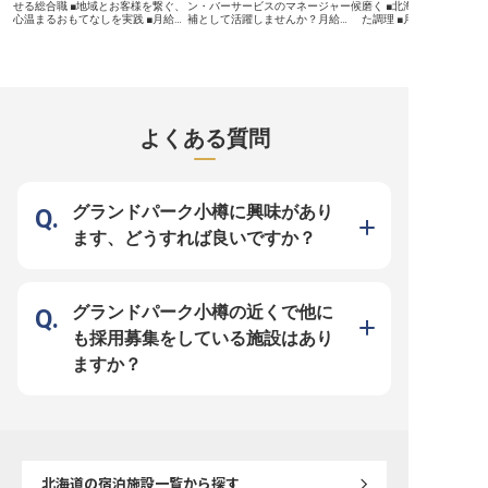
補助金優待制度も！ 人事・総務の
が整っています。また、
せる総合職 ■地域とお客様を繋ぐ、
ン・バーサービスのマネージャー候
磨く ■北海道の豊かな食
スキルを活かしながら、ホテル業界
社員割引制度もあり、プ
心温まるおもてなしを実践 ■月給
補として活躍しませんか？月給
た調理 ■月給291,666
でのキャリアアップを目指せる環境
も充実させることが可能で
246,000円から始まる安定した収入
210,000円～320,000円、手厚い住
の収入 ■充実した福利厚
があなたを待っています。 ※2025
もてなしの心を持ち、チ
で安心 ■マイカー通勤可能で、日々
宅・家族手当も充実。接客や配膳、
心して働ける ーー【小樽の絶景が
年08月08日時点の情報です
を大切にしながら、共に
の通勤も快適な環境 ーー【小樽の
メニュー開発を通じてお客様に特別
彩る、心温まるおもてな
仲間をお待ちしておりま
地で育む、おもてなしの心と成長】
な時間を提供します。英語や中国語
北海道小樽市、平磯岬の
北海道小樽の豊かな自然に囲まれた
のスキルUPもサポート。あなたの
当施設は、息をのむよう
当施設で、お客様の心に残る感動を
経験を新しいステージで輝かせるチ
お客様一人ひとりに寄り
創造しませんか。 私たちは、宿を
ャンスです。 ※2025年04月17日時
おもてなしを大切にして
磨き続けることを大切にし、サービ
点の情報です
会席料亭では、北海道の
よくある質問
ス、清掃、チームワークといった基
幸、山の幸をふんだんに
本はもちろん、観光、広報、マーケ
季折々の美しい和食会席
ティングなど多岐にわたる業務を通
供。お客様の特別な一日
じて、お客様に最高の体験を提供し
味わう感動体験へと昇華
ています。 新卒の方も、一年目か
め、一品一品に真心を込
らイベント企画やSNS運用など、幅
ています。 伝統の技と新
グランドパーク小樽に興味があり
広い業務に挑戦できる環境です。
が融合する場所で、お客
お客様一人ひとりに寄り添い、心温
残るお料理を共に創り上
ます、どうすれば良いですか？
まるおもてなしを追求する喜びを、
か。 ーー【和食の道を極める、成
ぜひ私たちと共に分かち合いましょ
長と安定を支える環境】 
う。 ーー【地域と共に輝く、あな
は、和食調理人としてさ
たのキャリアパス】 当施設では、
を目指したい方を歓迎しま
その土地の魅力を誰よりも深く理解
験豊富な先輩調理人から
し、サービスを通して全国へ発信す
を学びながら、北海道の
グランドパーク小樽の近くで他に
る役割を担っています。 お客様に
活かした創作料理にも挑
地域の素晴らしさを伝え、感動を届
境です。年間休日105日
も採用募集をしている施設はあり
けることで、あなた自身の成長も実
完備はもちろん、社員買
感できるでしょう。 月給246,000円
や健康施設利用助成金な
ますか？
からの安定した収入に加え、社会保
心して働ける充実した福
険完備、マイカー通勤も可能で、安
用意。 あなたの調理師と
心して長く働ける環境が整っていま
ャリアを、安定した環境
す。 年間休日105日、シフト制でプ
いていけるよう、会社全
ライベートも大切にしながら、ホテ
トいたします。 ※2025年
ル運営のプロフェッショナルとして
時点の情報です
キャリアを築いていける場所です。
あなたの情熱と可能性を、この小樽
の地で存分に発揮してください。
北海道
の宿泊施設一覧から探す