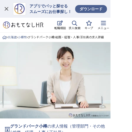
アプリでパッと探せる
ダウンロード
スムーズにお仕事探し！
ログイン
求人検索
転職相談
キープ
メニュー
求人・施設を探す
北海道
小樽市
グランドパーク小樽
総務・経理・人事/正社員の求人詳細
キープした求人
就職・転職 合同説明会
おもてなしHRについて
ご利用の流れ
よくある質問
ホテル・宿泊業界情報コラム
グランドパーク小樽
の求人情報（
管理部門・その他