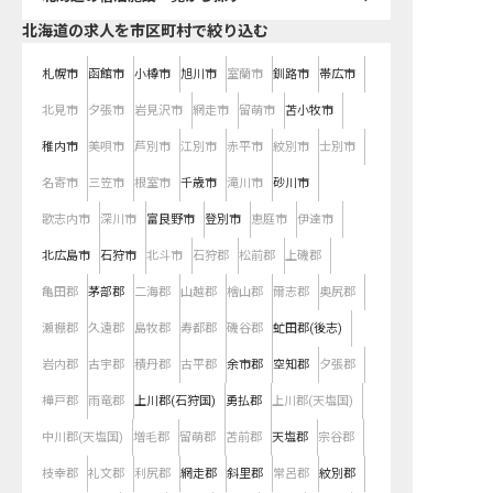
北海道の求人を市区町村で絞り込む
札幌市
函館市
小樽市
旭川市
室蘭市
釧路市
帯広市
北見市
夕張市
岩見沢市
網走市
留萌市
苫小牧市
稚内市
美唄市
芦別市
江別市
赤平市
紋別市
士別市
名寄市
三笠市
根室市
千歳市
滝川市
砂川市
歌志内市
深川市
富良野市
登別市
恵庭市
伊達市
北広島市
石狩市
北斗市
石狩郡
松前郡
上磯郡
亀田郡
茅部郡
二海郡
山越郡
檜山郡
爾志郡
奥尻郡
瀬棚郡
久遠郡
島牧郡
寿都郡
磯谷郡
虻田郡(後志)
岩内郡
古宇郡
積丹郡
古平郡
余市郡
空知郡
夕張郡
樺戸郡
雨竜郡
上川郡(石狩国)
勇払郡
上川郡(天塩国)
中川郡(天塩国)
増毛郡
留萌郡
苫前郡
天塩郡
宗谷郡
枝幸郡
礼文郡
利尻郡
網走郡
斜里郡
常呂郡
紋別郡