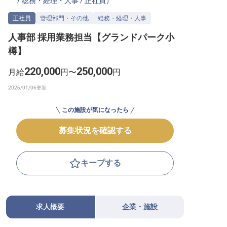
/
総務・経理・人事
/
正社員
）
転職サポートに申し込む
無料
正社員
管理部門・その他
総務・経理・人事
人事部 採用業務担当【グランドパーク小
採用をお考えの企業様へ
樽】
220,000
250,000
月給
円〜
円
この施設が気になったら
募集状況を確認する
キープする
求人概要
企業・施設