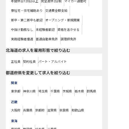
年間休日120日以上
完全週休2日制
マイカー通勤可
寮社宅・住宅補助あり
交通費全額支給
新卒・第二新卒も歓迎
オープニング・新規開業
中抜け勤務なし
未経験者歓迎
資格を活かせる
実務経験者優遇
普通自動車免許
調理師免許
北海道の求人を雇用形態で絞り込む
正社員
契約社員
パート・アルバイト
都道府県を変更して求人を絞り込む
関東
東京都
神奈川県
埼玉県
千葉県
茨城県
栃木県
群馬県
近畿
大阪府
兵庫県
京都府
滋賀県
奈良県
和歌山県
東海