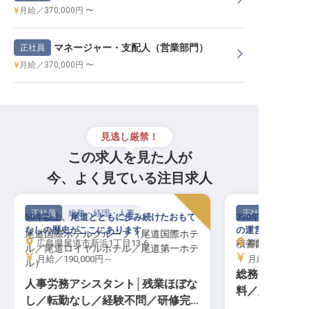
月給／370,000円 〜
マネージャー・支配人（営業部門）
正社員
月給／370,000円 〜
見逃し厳禁！
この求人を見た人が
今、よく見ている注目求人
正社員
総務・経理・人事
正社員
50年以上、尾道とともに歩み続けたおもて
330年の歴史を
なしの歴史がここにあります
の運営を担うやり
尾道国際ホテルグループ（尾道国際ホテ
広島県尾道市新浜1丁目13-6
積善館（本館・
群馬県吾妻郡中
ル／尾道ロイヤルホテル／尾道第一ホテ
月給／190,000円～
月給／230,00
ル）
総務・経理│月
人事労務アシスタント│残業ほぼな
料／賄い昼夜
し／転勤なし／経験不問／研修完