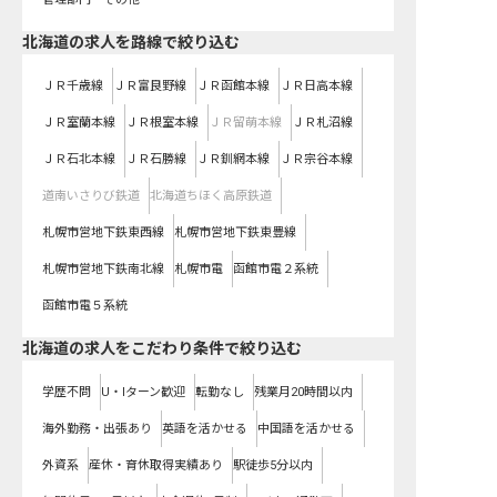
北海道
の求人を路線で絞り込む
ＪＲ千歳線
ＪＲ富良野線
ＪＲ函館本線
ＪＲ日高本線
ＪＲ室蘭本線
ＪＲ根室本線
ＪＲ留萌本線
ＪＲ札沼線
ＪＲ石北本線
ＪＲ石勝線
ＪＲ釧網本線
ＪＲ宗谷本線
道南いさりび鉄道
北海道ちほく高原鉄道
札幌市営地下鉄東西線
札幌市営地下鉄東豊線
札幌市営地下鉄南北線
札幌市電
函館市電２系統
函館市電５系統
北海道の求人をこだわり条件で絞り込む
学歴不問
U・Iターン歓迎
転勤なし
残業月20時間以内
海外勤務・出張あり
英語を活かせる
中国語を活かせる
外資系
産休・育休取得実績あり
駅徒歩5分以内