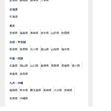
愛知県
静岡県
岐阜県
三重県
北海道
北海道
東北
宮城県
福島県
青森県
岩手県
山形県
秋田県
北陸・甲信越
新潟県
長野県
石川県
富山県
山梨県
福井県
中国・四国
広島県
岡山県
山口県
島根県
鳥取県
愛媛県
香川県
徳島県
高知県
九州・沖縄
福岡県
熊本県
鹿児島県
長崎県
大分県
宮崎県
佐賀県
沖縄県
グランドパーク小樽で募集している求人の詳細ページです。おもてなしHR