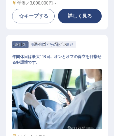
給与
年俸／3,000,000円～
キープする
詳しく見る
シャレー・アイビー・ワイス
正社員
管理部門・その他
送迎
年間休日は最大119日。オンとオフの両立を目指せ
る好環境です。
送迎ドライバー（普通・中型）