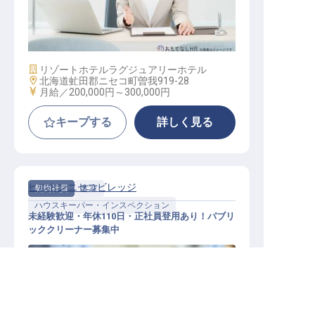
経理スタッフ
施設業態
リゾートホテル
ラグジュアリーホテル
勤務地
北海道虻田郡ニセコ町曽我919-28
給与
月給／200,000円～
300,000円
キープする
詳しく見る
ヒルトンニセコビレッジ
契約社員
客室
ハウスキーパー・インスペクション
未経験歓迎・年休110日・正社員登用あり！パブリ
ッククリーナー募集中
虻田郡(後志)の求人を紹介してもらう