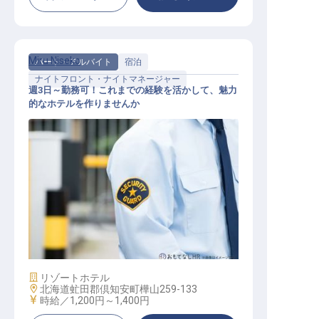
Miru Niseko
パート・アルバイト
宿泊
ナイトフロント・ナイトマネージャー
週3日～勤務可！これまでの経験を活かして、魅力
的なホテルを作りませんか
夜間予約・フロントスタッフ
施設業態
リゾートホテル
勤務地
北海道虻田郡倶知安町樺山259-133
給与
時給／1,200円～
1,400円