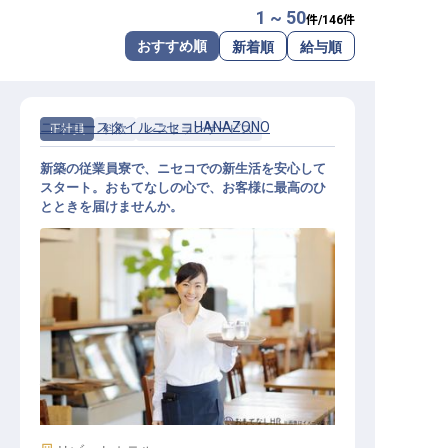
1 ~ 50
件/
146
件
転職サポートに申し込む
無料
おすすめ順
新着順
給与順
採用をお考えの企業様へ
ニッコースタイルニセコHANAZONO
正社員
料飲
レストランサービス
新築の従業員寮で、ニセコでの新生活を安心して
スタート。おもてなしの心で、お客様に最高のひ
とときを届けませんか。
レストランサービススタッフ（一般
職/主任）