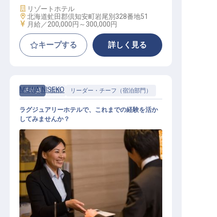
施設業態
リゾートホテル
勤務地
北海道虻田郡倶知安町岩尾別328番地51
給与
月給／200,000円～
300,000円
キープする
詳しく見る
MUWA NISEKO
正社員
宿泊
リーダー・チーフ（宿泊部門）
ラグジュアリーホテルで、これまでの経験を活か
してみませんか？
ゲストリレーションシフトリーダー