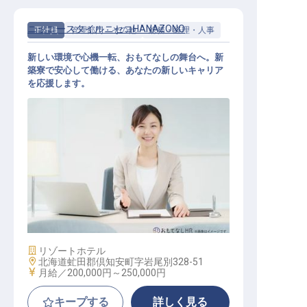
ニッコースタイルニセコHANAZONO
正社員
管理部門・その他
総務・経理・人事
新しい環境で心機一転、おもてなしの舞台へ。新
築寮で安心して働ける、あなたの新しいキャリア
を応援します。
総務スタッフ
施設業態
リゾートホテル
勤務地
北海道虻田郡倶知安町字岩尾別328-51
給与
月給／200,000円～
250,000円
キープする
詳しく見る