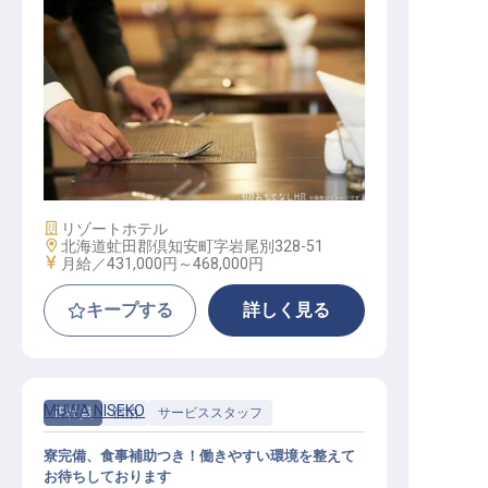
レストランマネージャー
施設業態
リゾートホテル
勤務地
北海道虻田郡倶知安町字岩尾別328-51
給与
月給／431,000円～
468,000円
キープする
詳しく見る
MUWA NISEKO
正社員
宿泊
サービススタッフ
寮完備、食事補助つき！働きやすい環境を整えて
お待ちしております