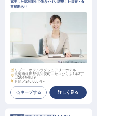
充実した福利厚生で働きやすい環境！社員寮・食
事補助あり
経理スタッフ
施設業態
リゾートホテル
ラグジュアリーホテル
北海道虻田郡俱知安町ニセコひらふ1条3丁
勤務地
目204番地19
給与
月給／240,000円～
キープする
詳しく見る