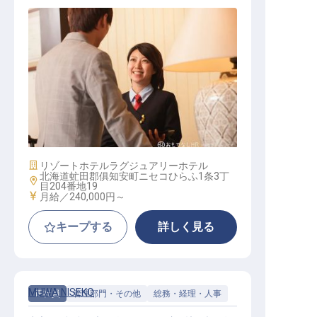
ゲストサービスエージェント
施設業態
リゾートホテル
ラグジュアリーホテル
北海道虻田郡俱知安町ニセコひらふ1条3丁
勤務地
目204番地19
給与
月給／240,000円～
キープする
詳しく見る
MUWA NISEKO
正社員
管理部門・その他
総務・経理・人事