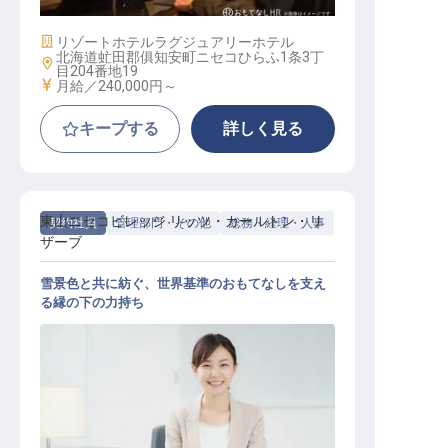
施設業態
リゾートホテル
ラグジュアリーホテル
北海道虻田郡俱知安町ニセコひらふ1条3丁
勤務地
目204番地19
給与
月給／240,000円～
キープする
詳しく見る
東山ニセコビレッジ リッツ・カールトン・リ
契約社員
管理部門・その他
総務・経理・人事
ザーブ
雪景色と共に紡ぐ、世界基準のおもてなしを支え
る縁の下の力持ち