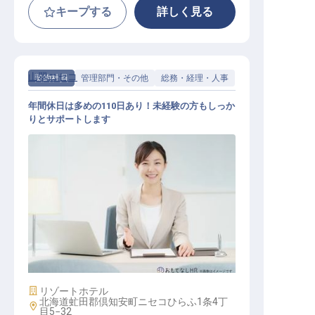
キープする
詳しく見る
山翠ニセコ
契約社員
管理部門・その他
総務・経理・人事
年間休日は多めの110日あり！未経験の方もしっか
りとサポートします
HR officer
施設業態
リゾートホテル
北海道虻田郡倶知安町ニセコひらふ1条4丁
勤務地
目5−32