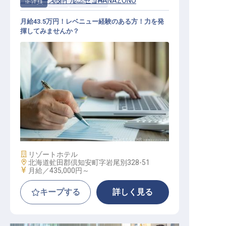
ニッコースタイルニセコHANAZONO
正社員
宿泊
レベニュー
月給43.5万円！レベニュー経験のある方！力を発
揮してみませんか？
レベニューマネージャー
施設業態
リゾートホテル
勤務地
北海道虻田郡倶知安町字岩尾別328-51
給与
月給／435,000円～
キープする
詳しく見る