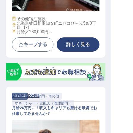
cilities Administrator
施設業態
その他宿泊施設
北海道虻田郡倶知安町ニセコひらふ5条3丁
勤務地
目11-1
給与
月給／280,000円～
キープする
詳しく見る
MUWA NISEKO
正社員
管理部門・その他
マネージャー・支配人（管理部門）
月給24万円～！収入もキャリアも磨ける環境でお
仕事してみませんか？