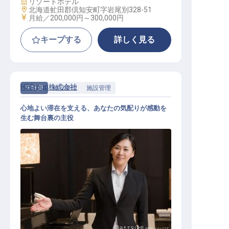
施設業態
リゾートホテル
勤務地
北海道虻田郡倶知安町字岩尾別328-51
給与
月給／200,000円～
300,000円
キープする
詳しく見る
H2Group株式会社
正社員
施設管理
施設管理
心地よい滞在を支える、あなたの気配りが感動を
生む舞台裏の主役
施設管理及び業務一般