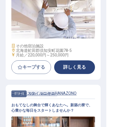
施設管理（フルタイム）
施設業態
その他宿泊施設
勤務地
北海道虻田郡倶知安町花園78-5
給与
月給／220,000円～
250,000円
キープする
詳しく見る
ニッコースタイルニセコHANAZONO
正社員
宿泊
宿泊予約
おもてなしの舞台で輝くあなたへ。新築の寮で、
心豊かな毎日をスタートしませんか？