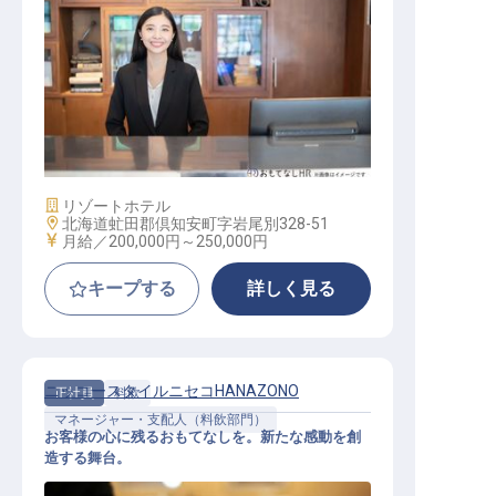
宿泊予約スタッフ
施設業態
リゾートホテル
勤務地
北海道虻田郡倶知安町字岩尾別328-51
給与
月給／200,000円～
250,000円
キープする
詳しく見る
ニッコースタイルニセコHANAZONO
正社員
料飲
マネージャー・支配人（料飲部門）
お客様の心に残るおもてなしを。新たな感動を創
造する舞台。