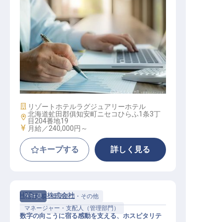
予約セールスエージェント
施設業態
リゾートホテル
ラグジュアリーホテル
北海道虻田郡俱知安町ニセコひらふ1条3丁
勤務地
目204番地19
給与
月給／240,000円～
キープする
詳しく見る
H2Group株式会社
正社員
管理部門・その他
マネージャー・支配人（管理部門）
数字の向こうに宿る感動を支える、ホスピタリテ