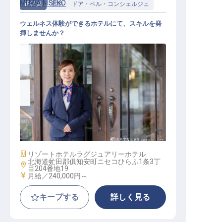
MUWA NISEKO
正社員
宿泊
ドア・ベル・コンシェルジュ
ウェルネス体験ができるホテルにて、スキルを発
揮しませんか？
バトラー（執事）
施設業態
リゾートホテル
ラグジュアリーホテル
北海道虻田郡俱知安町ニセコひらふ1条3丁
勤務地
目204番地19
給与
月給／240,000円～
キープする
詳しく見る