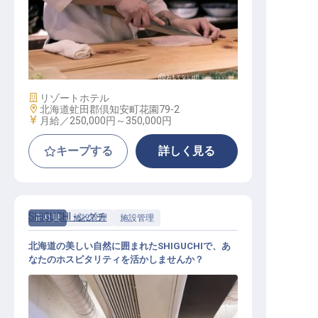
和食調理
施設業態
リゾートホテル
勤務地
北海道虻田郡倶知安町花園79-2
給与
月給／250,000円～
350,000円
キープする
詳しく見る
SHIGUCHI -シグチ
正社員
施設管理
施設管理
北海道の美しい自然に囲まれたSHIGUCHIで、あ
なたのホスピタリティを活かしませんか？