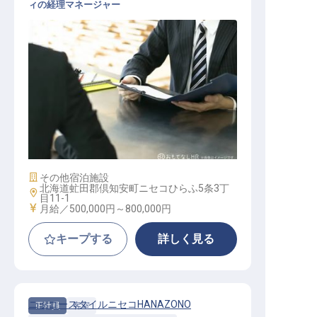
ィの経理マネージャー
経理マネージャー
施設業態
その他宿泊施設
北海道虻田郡倶知安町ニセコひらふ5条3丁
勤務地
目11-1
給与
月給／500,000円～
800,000円
キープする
詳しく見る
ニッコースタイルニセコHANAZONO
正社員
客室