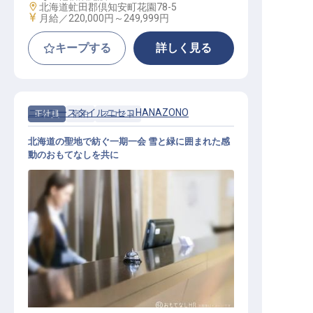
勤務地
北海道虻田郡倶知安町花園78-5
給与
月給／220,000円～
249,999円
キープする
詳しく見る
ニッコースタイルニセコHANAZONO
正社員
宿泊
フロント
北海道の聖地で紡ぐ一期一会 雪と緑に囲まれた感
動のおもてなしを共に
フロントデスクスタッフ（一般職／
主任）