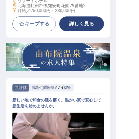
施設業態
リゾートホテル
勤務地
北海道虻田郡倶知安町花園79番地2
給与
月給／250,000円～
280,000円
キープする
詳しく見る
シャレー・アイビー・ワイス
正社員
調理（調理師）
和食
新しい地で和食の腕を磨く。温かい寮で安心して
新生活を始めませんか。