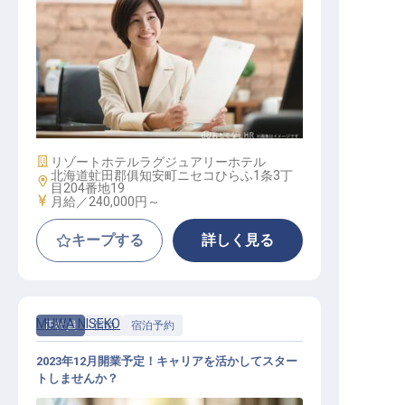
スパ マネージャー
施設業態
リゾートホテル
ラグジュアリーホテル
北海道虻田郡俱知安町ニセコひらふ1条3丁
勤務地
目204番地19
給与
月給／240,000円～
キープする
詳しく見る
MUWA NISEKO
正社員
宿泊
宿泊予約
2023年12月開業予定！キャリアを活かしてスター
トしませんか？