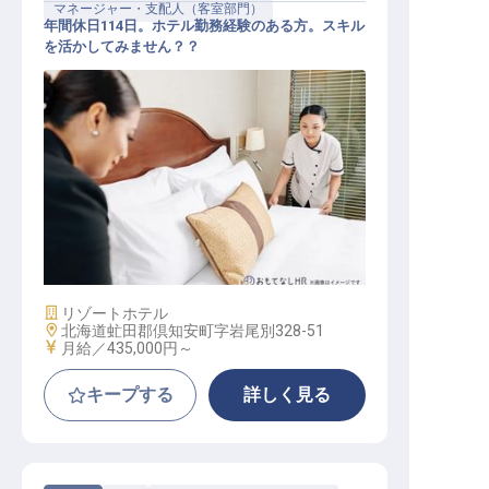
マネージャー・支配人（客室部門）
年間休日114日。ホテル勤務経験のある方。スキル
を活かしてみません？？
客室課長（エグゼクティブ・ハウス
キーパー）
施設業態
リゾートホテル
勤務地
北海道虻田郡倶知安町字岩尾別328-51
給与
月給／435,000円～
キープする
詳しく見る