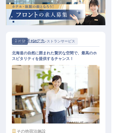
SHIGUCHI -シグチ
正社員
料飲
レストランサービス
北海道の自然に囲まれた贅沢な空間で、最高のホ
スピタリティを提供するチャンス！
レストランサービススタッフ（フル
タイム）
施設業態
その他宿泊施設