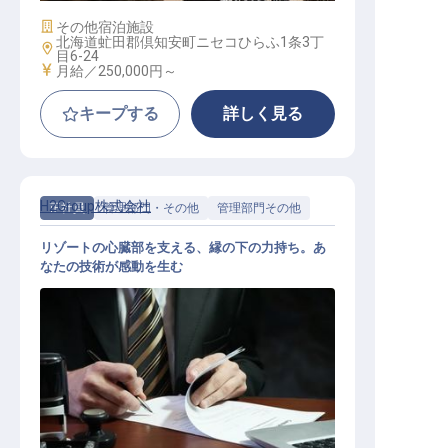
施設業態
その他宿泊施設
北海道虻田郡倶知安町ニセコひらふ1条3丁
勤務地
目6-24
給与
月給／250,000円～
キープする
詳しく見る
H2Group株式会社
正社員
管理部門・その他
管理部門その他
リゾートの心臓部を支える、縁の下の力持ち。あ
なたの技術が感動を生む
設備担当 - アドミニストレーター/Fa