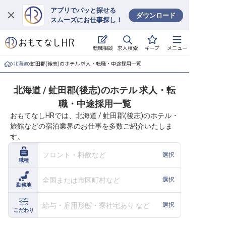
アプリでパッと探せる
ダウンロード
スムーズにお仕事探し！
ログイン
求人検索
転職相談
キープ
メニュー
求人・施設を探す
北海道
虻田郡(後志)のホテル 求人・転職・中途採用一覧
キープした求人
北海道 / 虻田郡(後志)のホテル 求人・転
職・中途採用一覧
就職・転職 合同説明会
おもてなしHRでは、北海道 / 虻田郡(後志)のホテル・
旅館などの宿泊業界のお仕事を多数ご紹介いたしま
おもてなしHRについて
す。
ご利用の流れ
フロント・料飲など
選択
職種
よくある質問
全国または市区町村など
選択
勤務地
ホテル・宿泊業界情報コラム
給与・雇用形態・寮社宅あり など
選択
こだわり