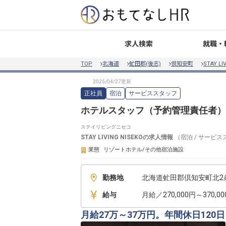
就職・
求人検索
TOP
北海道
虻田郡(後志)
倶知安町
STAY LI
正社員
宿泊
サービススタッフ
ホテルスタッフ（予約管理責任者）
ステイリビングニセコ
STAY LIVING NISEKO
の求人情報
（
宿泊
/
サービス
業態
リゾートホテル/その他宿泊施設
勤務地
北海道虻田郡倶知安町北2条
給与
月給／270,000円～370,0
月給27万～37万円。年間休日12