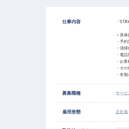
仕事内容
「ST
＜具体
・予約
・清掃
・電話
・お客
・その
・冬期
募集職種
サービ
雇用形態
正社員