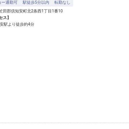
カー通勤可
駅徒歩5分以内
転勤なし
虻田郡倶知安町北2条西1丁目1番10
セス】
知安駅より徒歩約4分