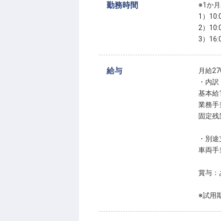
勤務時間
※1か
1）10
2）10
3）16
給与
月給270
・内訳
基本給1
業務手当
固定残業
・別途
車両手当
賞与：
※試用