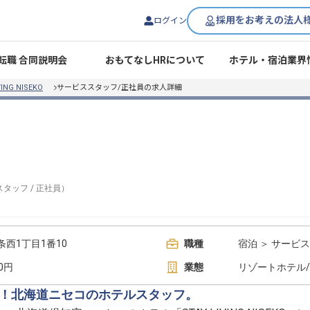
採用をお考えの法人
ログイン
転職 合同説明会
おもてなしHRについて
ホテル・宿泊業界
VING NISEKO
サービススタッフ/正社員の求人詳細
スタッフ
/
正社員
）
西1丁目1番10
職種
宿泊 ＞ サービ
00円
業態
リゾートホテル
0日！北海道ニセコのホテルスタッフ。