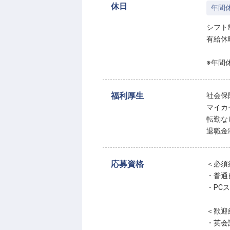
休日
年間休
シフト
有給休
※年間休
福利厚生
社会保
マイカ
転勤な
退職金
応募資格
＜必須
・普通
・PC
＜歓迎
・英会