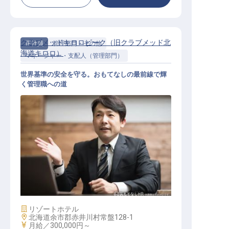
クラブメッドキロロピーク（旧クラブメッド北
正社員
管理部門・その他
海道キロロ）
マネージャー・支配人（管理部門）
世界基準の安全を守る。おもてなしの最前線で輝
く管理職への道
食品衛生・安全管理マネージャー（
管理職）
施設業態
リゾートホテル
勤務地
北海道余市郡赤井川村常盤128-1
給与
月給／300,000円～