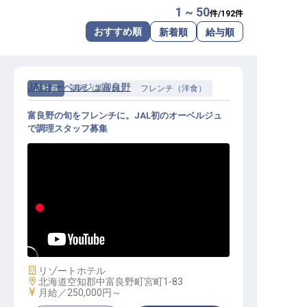
1 ~ 50
件/
192
件
転職サポートに申し込む
無料
おすすめ順
新着順
給与順
採用をお考えの企業様へ
JALオーベルジュ富良野
正社員
調理（調理師）
フレンチ（洋食）
富良野の旬をフレンチに。JAL初のオーベルジュ
で調理スタッフ募集
洋食調理│月給25万円～／JALオー
ベルジュ全国第1弾のオープニング
／未経験・U・Iターン歓迎
施設業態
リゾートホテル
勤務地
北海道空知郡中富良野町宮町1-83
給与
月給／250,000円～