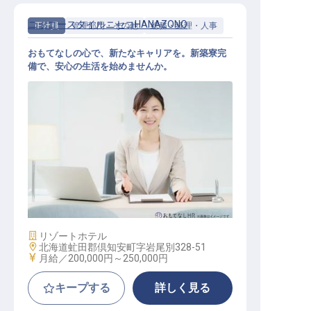
ニッコースタイルニセコHANAZONO
正社員
管理部門・その他
総務・経理・人事
おもてなしの心で、新たなキャリアを。新築寮完
備で、安心の生活を始めませんか。
経理スタッフ（一般職）
施設業態
リゾートホテル
勤務地
北海道虻田郡倶知安町字岩尾別328-51
給与
月給／200,000円～
250,000円
キープする
詳しく見る