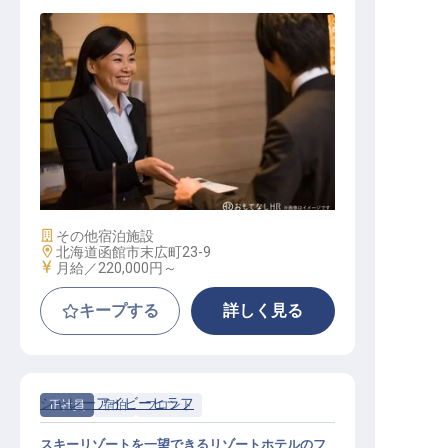
ホテルスタッフ（正社員）
施設業態
その他宿泊施設
勤務地
北海道函館市末広町23-9
給与
月給／220,000円～
キープする
詳しく見る
シャレーアイビーヒラフ
正社員
宿泊
フロント
スキーリゾートを一望できるリゾートホテルのフ