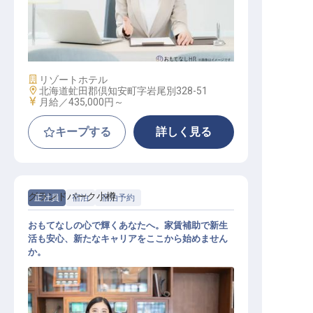
経理課長
施設業態
リゾートホテル
勤務地
北海道虻田郡倶知安町字岩尾別328-51
給与
月給／435,000円～
キープする
詳しく見る
グランドパーク小樽
正社員
宿泊
宿泊予約
おもてなしの心で輝くあなたへ。家賃補助で新生
活も安心、新たなキャリアをここから始めません
か。