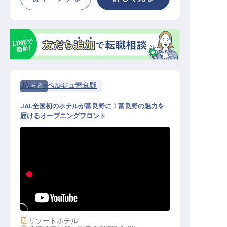
JALオーベルジュ富良野
正社員
宿泊
フロント
JAL全国初のホテルが富良野に！富良野の魅力を
届けるオープニングフロント
フロント│月給25万円～／JALオー
ベルジュ全国第1弾のオープニング
／U・Iターン・住宅手当あり
施設業態
リゾートホテル