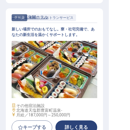
ニュー温泉閣ホテル
正社員
料飲
レストランサービス
新しい場所でのおもてなし。寮・社宅完備で、あ
なたの新生活を温かくサポートします。
食事提供、接客サービスおよび調理
補助
施設業態
その他宿泊施設
勤務地
北海道天塩郡豊富町温泉-
給与
月給／187,000円～
250,000円
キープする
詳しく見る