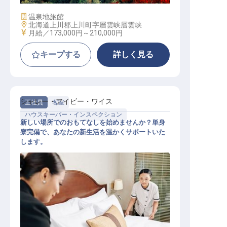
施設業態
温泉地旅館
勤務地
北海道上川郡上川町字層雲峡層雲峡
給与
月給／173,000円～
210,000円
キープする
詳しく見る
シャレー・アイビー・ワイス
正社員
客室
ハウスキーパー・インスペクション
新しい場所でのおもてなしを始めませんか？単身
寮完備で、あなたの新生活を温かくサポートいた
します。