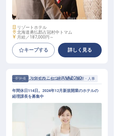
フ
施設業態
リゾートホテル
勤務地
北海道勇払郡占冠村中トマム
給与
月給／187,000円～
キープする
詳しく見る
ニッコースタイルニセコHANAZONO
正社員
管理部門・その他
総務・経理・人事
年間休日114日。2024年12月新規開業のホテルの
経理課長を募集中