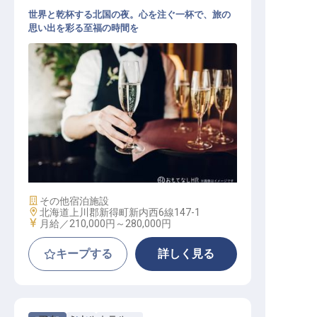
世界と乾杯する北国の夜。心を注ぐ一杯で、旅の
思い出を彩る至福の時間を
バーテンダー
施設業態
その他宿泊施設
勤務地
北海道上川郡新得町新内西6線147-1
給与
月給／210,000円～
280,000円
キープする
詳しく見る