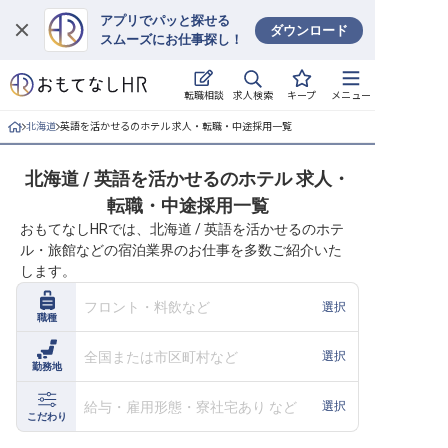
アプリでパッと探せる
ダウンロード
スムーズにお仕事探し！
ログイン
求人検索
転職相談
キープ
メニュー
求人・施設を探す
北海道
英語を活かせるのホテル 求人・転職・中途採用一覧
キープした求人
北海道 / 英語を活かせるのホテル 求人・
転職・中途採用一覧
就職・転職 合同説明会
おもてなしHRでは、北海道 / 英語を活かせるのホテ
ル・旅館などの宿泊業界のお仕事を多数ご紹介いた
おもてなしHRについて
します。
ご利用の流れ
フロント・料飲など
選択
職種
よくある質問
全国または市区町村など
選択
勤務地
ホテル・宿泊業界情報コラム
給与・雇用形態・寮社宅あり など
選択
こだわり