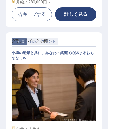
給与
月給／280,000円～
キープする
詳しく見る
グランドパーク小樽
正社員
宿泊
フロント
小樽の絶景と共に、あなたの笑顔で心温まるおも
てなしを
フロントスタッフ
施設業態
シティホテル