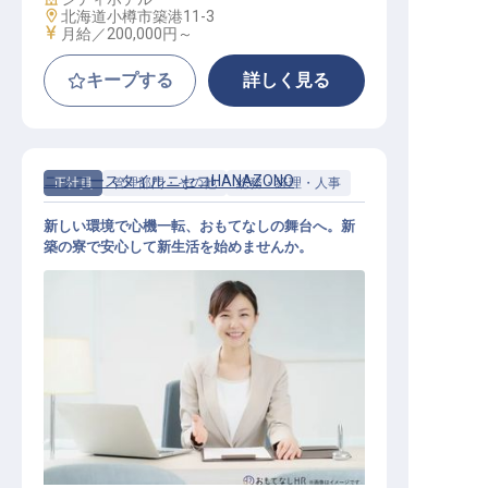
勤務地
北海道小樽市築港11-3
給与
月給／200,000円～
キープする
詳しく見る
ニッコースタイルニセコHANAZONO
正社員
管理部門・その他
総務・経理・人事
新しい環境で心機一転、おもてなしの舞台へ。新
築の寮で安心して新生活を始めませんか。
総務スタッフ（一般職）