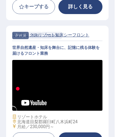
キープする
詳しく見る
リブマックスリゾート知床シーフロント
正社員
宿泊
フロント
世界自然遺産・知床を舞台に、記憶に残る体験を
届けるフロント業務
フロント│月給25万円～／寮全額会
社負担／年休120日／未経験OK
施設業態
リゾートホテル
勤務地
北海道目梨郡羅臼町八木浜町24
給与
月給／230,000円～