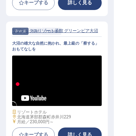
キープする
詳しく見る
リブマックスリゾート函館 グリーンピア大沼
正社員
宿泊
フロント
大沼の雄大な自然に抱かれ、最上級の「察する」
おもてなしを
フロント│月給25万円～／大自然と
一流の所作を学ぶ／無料寮完備
施設業態
リゾートホテル
勤務地
北海道茅部郡森町赤井川229
給与
月給／230,000円～
キープする
詳しく見る