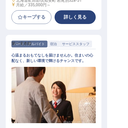
北海道虻田郡倶知安町 岩尾別328-51
給与
月給／335,000円～
キープする
詳しく見る
第一滝本館
パート・アルバイト
宿泊
サービススタッフ
心温まるおもてなしを届けませんか。住まいの心
配なく、新しい環境で輝けるチャンスです。
浴場内見廻り