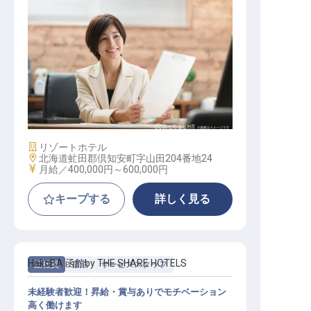
マネージャー・支配人（管理部門）
/ 契約社員
施設業態
リゾートホテル
勤務地
北海道虻田郡倶知安町字山田204番地24
給与
月給／400,000円～
600,000円
キープする
詳しく見る
HakoBA 函館by THE SHARE HOTELS
正社員
宿泊
サービススタッフ
未経験者歓迎！昇給・賞与ありでモチベーション
高く働けます