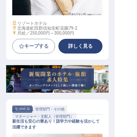
ルームインスペクター
施設業態
リゾートホテル
勤務地
北海道虻田郡倶知安町花園79-2
給与
月給／250,000円～
300,000円
キープする
詳しく見る
山翠ニセコ
契約社員
管理部門・その他
マネージャー・支配人（管理部門）
新生活も安心の寮あり！語学力や経験を活かして
活躍できます