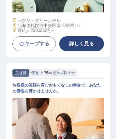
施設業態
ラグジュアリーホテル
勤務地
北海道札幌市中央区南10条西1-1
給与
月給／230,000円～
キープする
詳しく見る
星野リゾート トマム ザ・タワー
正社員
宿泊
サービススタッフ
お客様の笑顔を育むおもてなしの舞台で、あなた
の個性を輝かせませんか。
ホテル・旅館・リゾート運営スタッ