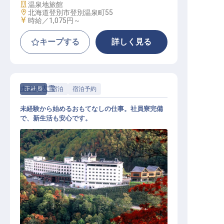
施設業態
温泉地旅館
勤務地
北海道登別市登別温泉町55
給与
時給／1,075円～
キープする
詳しく見る
ホテル大雪
正社員
宿泊
宿泊予約
未経験から始めるおもてなしの仕事。社員寮完備
で、新生活も安心です。
予約スタッフ（未経験）