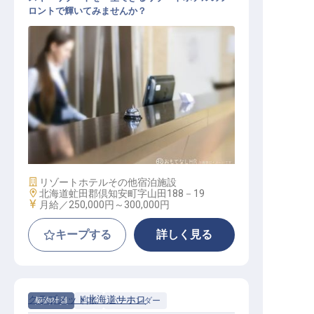
ロントで輝いてみませんか？
フロントデスクスタッフ
施設業態
リゾートホテル
その他宿泊施設
勤務地
北海道虻田郡倶知安町字山田188－19
給与
月給／250,000円～
300,000円
キープする
詳しく見る
クラブメッド北海道サホロ
契約社員
料飲
バーテンダー