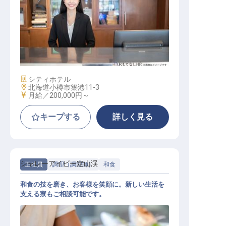
宿泊予約スタッフ
施設業態
シティホテル
勤務地
北海道小樽市築港11-3
給与
月給／200,000円～
キープする
詳しく見る
シャレーアイビー定山渓
正社員
調理（調理師）
和食
和食の技を磨き、お客様を笑顔に。新しい生活を
支える寮もご相談可能です。