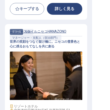
キープする
詳しく見る
ニッコースタイルニセコHANAZONO
正社員
宿泊
マネージャー・支配人（宿泊部門）
世界の笑顔をつなぐ架け橋に。ニセコの雪景色と
心に残るおもてなしを共に創る
宿泊係長（アシスタントフロントデ
スクマネージャー）
施設業態
リゾートホテル
勤務地