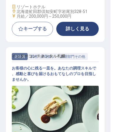
施設業態
リゾートホテル
勤務地
北海道虻田郡倶知安町字岩尾別328-51
給与
月給／200,000円～
250,000円
キープする
詳しく見る
インターコンチネンタル札幌
正社員
調理（調理師）
調理部門その他
お客様の心に残る一皿を。あなたの調理スキルで
、感動と喜びを届けるおもてなしのプロを目指し
ませんか。
調理人（洋食）