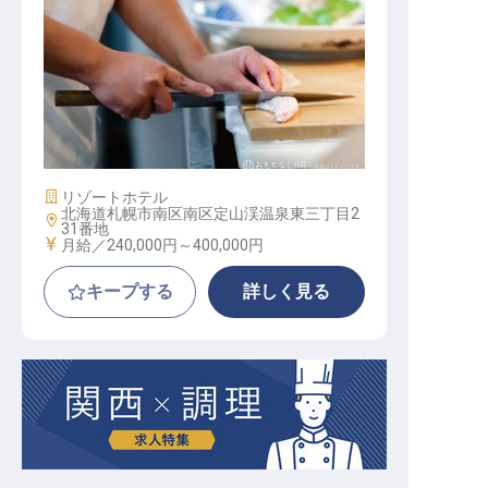
【シャレーアイビー定山渓】和食調
理 スタッフ
施設業態
リゾートホテル
北海道札幌市南区南区定山渓温泉東三丁目2
勤務地
31番地
給与
月給／240,000円～
400,000円
キープする
詳しく見る