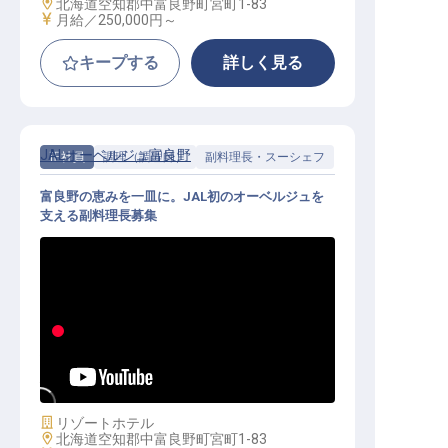
勤務地
北海道空知郡中富良野町宮町1-83
給与
月給／250,000円～
キープする
詳しく見る
JALオーベルジュ富良野
正社員
調理（調理師）
副料理長・スーシェフ
富良野の恵みを一皿に。JAL初のオーベルジュを
支える副料理長募集
副料理長│月給28万円～／JALオー
ベルジュ全国第1弾／地元食材を主
役にしたオーベルジュの厨房
施設業態
リゾートホテル
勤務地
北海道空知郡中富良野町宮町1-83