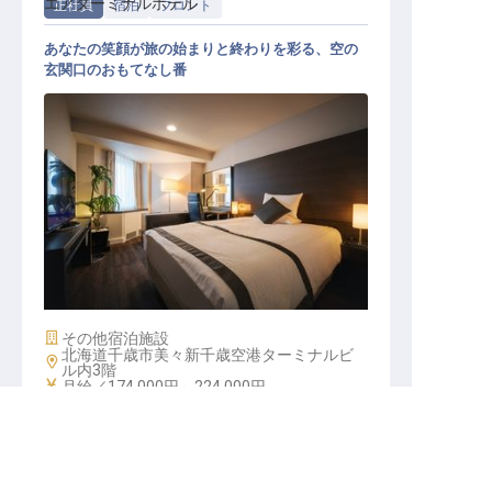
エアターミナルホテル
正社員
宿泊
フロント
あなたの笑顔が旅の始まりと終わりを彩る、空の
玄関口のおもてなし番
フロント
施設業態
その他宿泊施設
北海道千歳市美々新千歳空港ターミナルビ
勤務地
ル内3階
給与
月給／174,000円～
224,000円
求人を紹介してもらう
キープする
詳しく見る