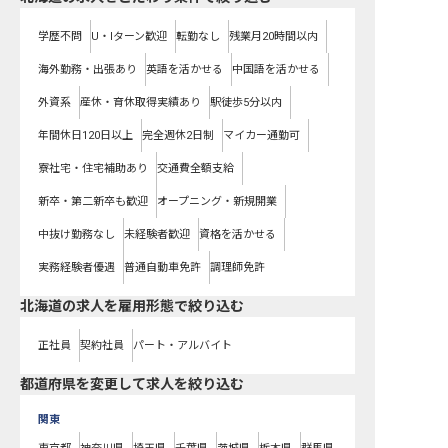
学歴不問
U・Iターン歓迎
転勤なし
残業月20時間以内
海外勤務・出張あり
英語を活かせる
中国語を活かせる
外資系
産休・育休取得実績あり
駅徒歩5分以内
年間休日120日以上
完全週休2日制
マイカー通勤可
寮社宅・住宅補助あり
交通費全額支給
新卒・第二新卒も歓迎
オープニング・新規開業
中抜け勤務なし
未経験者歓迎
資格を活かせる
実務経験者優遇
普通自動車免許
調理師免許
北海道の求人を雇用形態で絞り込む
正社員
契約社員
パート・アルバイト
都道府県を変更して求人を絞り込む
関東