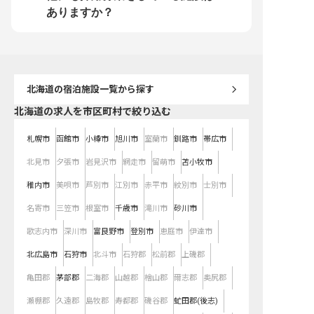
ありますか？
北海道
の宿泊施設一覧から探す
北海道の求人を市区町村で絞り込む
札幌市
函館市
小樽市
旭川市
室蘭市
釧路市
帯広市
北見市
夕張市
岩見沢市
網走市
留萌市
苫小牧市
稚内市
美唄市
芦別市
江別市
赤平市
紋別市
士別市
名寄市
三笠市
根室市
千歳市
滝川市
砂川市
歌志内市
深川市
富良野市
登別市
恵庭市
伊達市
北広島市
石狩市
北斗市
石狩郡
松前郡
上磯郡
亀田郡
茅部郡
二海郡
山越郡
檜山郡
爾志郡
奥尻郡
瀬棚郡
久遠郡
島牧郡
寿都郡
磯谷郡
虻田郡(後志)