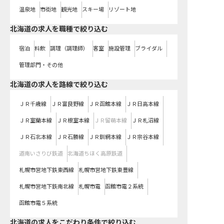
温泉地
市街地
観光地
スキー場
リゾート地
北海道の求人を職種で絞り込む
宿泊
料飲
調理（調理師）
客室
施設管理
ブライダル
管理部門・その他
北海道
の求人を路線で絞り込む
ＪＲ千歳線
ＪＲ富良野線
ＪＲ函館本線
ＪＲ日高本線
ＪＲ室蘭本線
ＪＲ根室本線
ＪＲ留萌本線
ＪＲ札沼線
ＪＲ石北本線
ＪＲ石勝線
ＪＲ釧網本線
ＪＲ宗谷本線
道南いさりび鉄道
北海道ちほく高原鉄道
札幌市営地下鉄東西線
札幌市営地下鉄東豊線
札幌市営地下鉄南北線
札幌市電
函館市電２系統
函館市電５系統
北海道の求人をこだわり条件で絞り込む