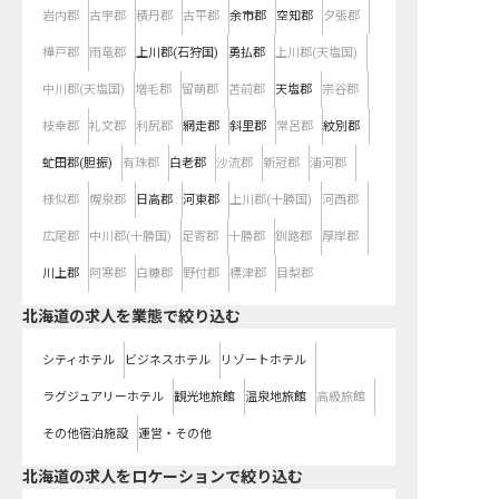
岩内郡
古宇郡
積丹郡
古平郡
余市郡
空知郡
夕張郡
樺戸郡
雨竜郡
上川郡(石狩国)
勇払郡
上川郡(天塩国)
中川郡(天塩国)
増毛郡
留萌郡
苫前郡
天塩郡
宗谷郡
枝幸郡
礼文郡
利尻郡
網走郡
斜里郡
常呂郡
紋別郡
虻田郡(胆振)
有珠郡
白老郡
沙流郡
新冠郡
浦河郡
様似郡
幌泉郡
日高郡
河東郡
上川郡(十勝国)
河西郡
広尾郡
中川郡(十勝国)
足寄郡
十勝郡
釧路郡
厚岸郡
川上郡
阿寒郡
白糠郡
野付郡
標津郡
目梨郡
北海道の求人を業態で絞り込む
シティホテル
ビジネスホテル
リゾートホテル
ラグジュアリーホテル
観光地旅館
温泉地旅館
高級旅館
その他宿泊施設
運営・その他
北海道の求人をロケーションで絞り込む