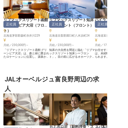
リブマックスリゾート函館
リブマックスリゾート知床
ハイランドふらの
正社員
正社員
正社員
グリーンピア大沼
（
フロン
シーフロント
（
フロント
）
ト
）
ト
）
北海道茅部郡森町赤井川229
北海道目梨郡羅臼町八木浜町24
北海道富良野市島ノ下
月給／230,000円～
月給／230,000円～
月給／172,600円～
「リブマックスリゾート函館 グリ
知床の大自然を間近に臨む「リブマ
お任せするフロントのポ
ーンピア大沼」は、森と緑に囲まれ
ックスリゾート知床シーフロン
は、未経験から接客技術
たロケーションに位置し、源泉かけ
ト」。目の前に広がるオホーツク海
られます。年間休日は10
流しの温泉と多彩なアクティビティ
の絶景にふさわしい、質の高いおも
で、安定した休みを確保
を誇る”遊べる”リゾートホテル。冬
てなしでお客様をお迎えします。
です。仕事を充実させな
はスキー・スノボ、夏はキャンプや
フロントスタッフは単なる受付では
の時間も大切にできます
ゴルフ、通年でご利用できるプール
なく、知床の魅力を伝え、お客様の
り・賞与は年2回支給！
や屋内アクティビティも完備してい
旅を彩る重要な存在。お客様の所作
リアのどちらも磨けるた
ます。お客様が言葉にされない潜在
JALオーベルジュ富良野周辺の求
からニーズを汲み取り、期待を超え
ーションを保ちながら働
的なニーズを汲み取り、先回りして
るサービスを提供してください。大
「ハイランドふらの」は
動くことで日常を離れた安らぎを提
自然の静寂に包まれながら、日本の
一望できる雄大な自然に
人
供しています。 ★業界屈指の年間
接客文化の神髄を学び、自身のプロ
り、レストランや天然温
休日120日！ ★未経験OK！教育体
としての介在価値を存分に実感でき
るホテルです。※この求人は
制抜群 ★寮あり！全額会社負担 ★
る環境で挑戦してみませんか。 ◎
2月16日時点の情報です
月給25万円以上に加えて昇給・賞
未経験歓迎！知床の魅力を伝える役
与あり など、上質なサービスを提
割 ◎寮全額会社負担！生活費を抑
供するために、スタッフにとっても
えて貯金も可能 ◎年間休日120日！
好待遇をご用意しています！ ＜安
北海道の自然を満喫できる ◎月給
定企業で長期的キャリアを描ける環
25万円～。充実の福利厚生で将来
境＞ 全国で幅広く事業を展開して
も安心 リブマックスグループなら
いる「株式会社リブマックス」。
ではの安定した環境が、あなたの成
1998年からの強固な経営基盤があ
長をサポートします。年間休日120
るため、長く腰を据えてキャリアを
日を確保しており、休日は大自然の
カミホロ荘
（
副料理長・ス
スパ&ホテルリゾー