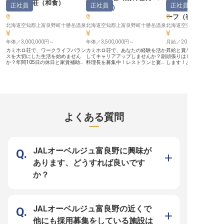
築くことが可能です。産前産後休暇
中でリフレッシュが可能。月給25
カミホロ荘
（
和食
）
正社員
正社員
正社員
ーシェフ
）
のラテール
や育児休暇の取得実績もあるため、
万円以上＋賞与支給に加え、住まい
変わりゆくライフステージに沿った
の負担をゼロにする社員寮完備な
ーフ（宿泊部門）
働き方を実現できます。 静寂な自
ど、長く腰を据えて、一流のサービ
然の中でハイレベルかつ幅広いスキ
北海道空知郡上富良野町十勝岳温泉
スパーソンとしてキャリアを築ける
北海道空知郡上富良野町十勝岳温泉
北海道空知郡中富良野町東
ルを身に付け、好待遇の下、接客の
仕組みが整っています。
プロとして成長しませんか？
年俸／3,000,000円～
年俸／3,500,000円～
月給／200,000円～
カミホロ荘で、ワークライフバラン
カミホロ荘で、あなたの経験を活か
昇給と賞与の支給があり
スを大切にした生活を始めません
してキャリアアップしませんか？副
頑張りはしっかりお給与
か？年間105日の休日と家賃補助
料理長を募集中！レストランと宴会
します！あなたには、宿
で、新しい生活に安心して取り組め
の調理、メニュー作成をお任せしま
主任をお任せ。あたたか
ます。標高1,200mの自然豊かな場
す。年間105日の休日で、仕事とプ
客様に笑顔をお届けしま
所に位置し、温泉宿として癒しの空
ライベートをバランス良く楽しめま
れまでの経験やスキルを
間を提供しています。地元食材を使
す。十勝岳連邦の中腹に位置し、自
いていただけます。スパ
った季節感ある料理で、お客様をお
然豊かな環境で旬の地元食材を活か
ゾートふらのラテールは
もてなし。和食調理師として、技術
した料理を提供。和室10畳の客室
ルステイのためワンラン
を磨き、美味しい料理でお客様を魅
でゆったりとした時間を過ごせま
てなしをご提供。山並み
了しませんか？興味のある方は、ぜ
す。ここで新たな一歩を踏み出しま
風呂、和洋の大浴場、全
よくある質問
ひご応募ください！※この求人は
せんか？※この求人は2024年7月10
ビューのお部屋でゆった
2024年7月10日時点の情報です。
日時点の情報です。
るホテルです。※この求人は
8月22日時点の情報です
JALオーベルジュ富良野に興味が
あります、どうすれば良いです
か？
JALオーベルジュ富良野の近くで
他にも採用募集をしている施設は