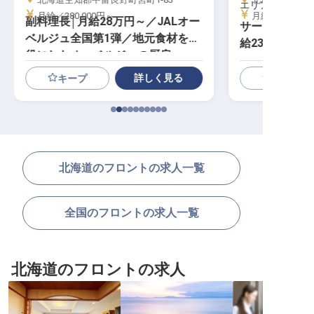
エリア合同募集
月給／280,000円～
月給／230,00
副料理長│月給28万円～／JALオー
サービススタッ
ベルジュ全国第1弾／地元食材を主
給23万円～／
役にしたオーベルジュの厨房
詳しく見る
キープ
北海道のフロントの求人一覧
全国のフロントの求人一覧
北海道のフロントの求人