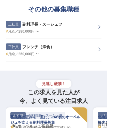
その他の募集職種
副料理長・スーシェフ
正社員
月給／280,000円 〜
フレンチ（洋食）
正社員
月給／250,000円 〜
見逃し厳禁！
この求人を見た人が
今、よく見ている注目求人
正社員
副料理長・スーシェフ
正社員
富良野の恵みを一皿に。JAL初のオーベル
北海道を代表する
ジュを支える副料理長募集
接客スキルが一か
野口観光マネジ
JALオーベルジュ富良野
北海道空知郡中富良野町宮町1-83
北海道札幌市北区北7条