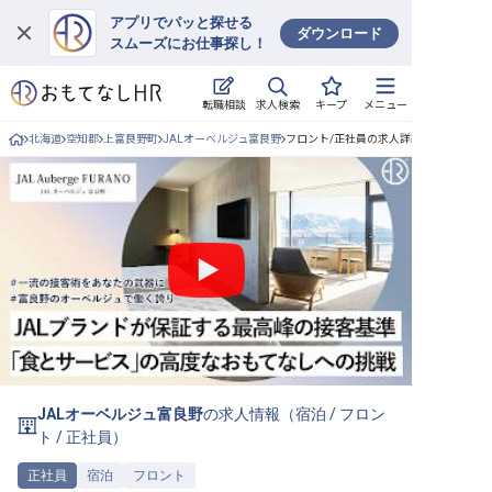
アプリでパッと探せる
ダウンロード
スムーズにお仕事探し！
ログイン
求人検索
転職相談
キープ
メニュー
求人・施設を探す
北海道
空知郡
上富良野町
JALオーベルジュ富良野
フロント/正社員の求人詳細
キープした求人
就職・転職 合同説明会
おもてなしHRについて
ご利用の流れ
よくある質問
JALオーベルジュ富良野
の求人情報（
宿泊
/
フロン
ホテル・宿泊業界情報コラム
ト
/
正社員
）
正社員
宿泊
フロント