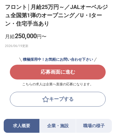
フロント│月給25万円～／JALオーベルジ
転職サポートに申し込む
無料
ュ全国第1弾のオープニング／U・Iター
ン・住宅手当あり
採用をお考えの企業様へ
250,000
月給
円〜
積極採用中！お気軽にお問い合わせ下さい
応募画面に進む
こちらの求人は企業へ直接の応募になります。
キープする
求人概要
企業・施設
職場の様子