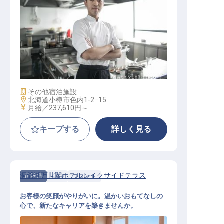
調理
施設業態
その他宿泊施設
勤務地
北海道小樽市色内1-2−15
給与
月給／237,610円～
キープする
詳しく見る
洞爺湖万世閣ホテルレイクサイドテラス
正社員
宿泊
フロント
お客様の笑顔がやりがいに。温かいおもてなしの
心で、新たなキャリアを築きませんか。