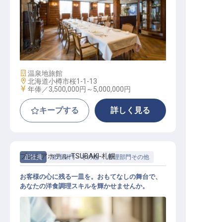
和食調理人
施設業態
温泉地旅館
勤務地
北海道小樽市桜1-1-13
給与
年俸／3,500,000円～
5,000,000円
キープする
詳しく見る
プレミアホテル‐TSUBAKI‐札幌
正社員
管理部門・その他
管理部門その他
お客様の心に残る一皿を。おもてなしの舞台で、
あなたの洋食調理スキルを輝かせませんか。