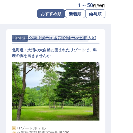
1 ~ 50
件/
99
件
転職サポートに申し込む
無料
おすすめ順
新着順
給与順
採用をお考えの企業様へ
リブマックスリゾート函館 グリーンピア大沼
正社員
調理（調理師）
調理部門その他
北海道・大沼の大自然に囲まれたリゾートで、料
理の腕を磨きませんか
調理スタッフ｜月給27万円～30万円
／寮費2万円控除／北海道・大沼の
大自然／急募
施設業態
リゾートホテル
勤務地