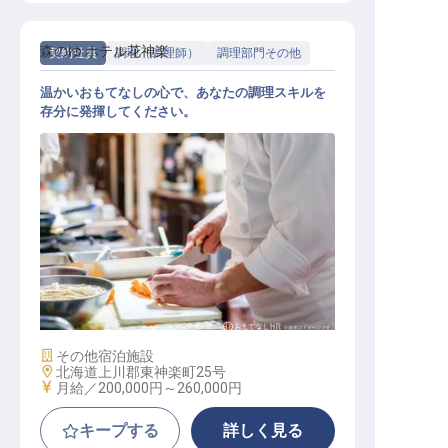
森のゆ ホテル花神楽
契約社員
調理（調理師）
調理部門その他
温かいおもてなしの心で、あなたの調理スキルを
存分に発揮してください。
調理 契約社員
施設業態
その他宿泊施設
勤務地
北海道上川郡東神楽町25号
給与
月給／200,000円～
260,000円
キープする
詳しく見る