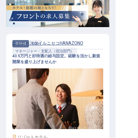
ニッコースタイルニセコHANAZONO
正社員
宿泊
マネージャー・支配人（宿泊部門）
43.5万円と好待遇の給与設定。経験を活かし新規
開業を盛り上げませんか
宿泊課長（フロントオフィスマネー
ジャー）
施設業態
リゾートホテル