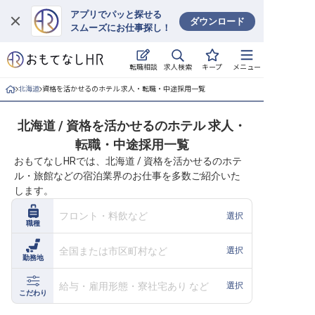
アプリでパッと探せる
ダウンロード
スムーズにお仕事探し！
ログイン
求人検索
転職相談
キープ
メニュー
求人・施設を探す
北海道
資格を活かせるのホテル 求人・転職・中途採用一覧
キープした求人
北海道 / 資格を活かせるのホテル 求人・
転職・中途採用一覧
就職・転職 合同説明会
おもてなしHRでは、北海道 / 資格を活かせるのホテ
ル・旅館などの宿泊業界のお仕事を多数ご紹介いた
おもてなしHRについて
します。
ご利用の流れ
フロント・料飲など
選択
職種
よくある質問
全国または市区町村など
選択
勤務地
ホテル・宿泊業界情報コラム
給与・雇用形態・寮社宅あり など
選択
こだわり