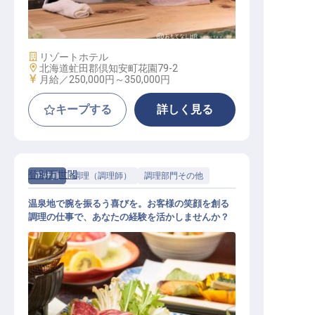
和食調理
施設業態
リゾートホテル
勤務地
北海道虻田郡倶知安町花園79-2
給与
月給／250,000円～
350,000円
キープする
詳しく見る
登別万世閣
正社員
調理（調理師）
調理部門その他
温泉地で腕を振るう喜びを。お客様の笑顔を創る
調理の仕事で、あなたの経験を活かしませんか？