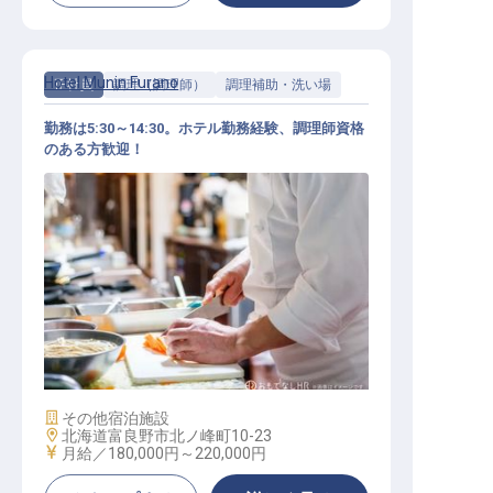
Hotel Munin Furano
正社員
調理（調理師）
調理補助・洗い場
勤務は5:30～14:30。ホテル勤務経験、調理師資格
のある方歓迎！
調理補助
施設業態
その他宿泊施設
勤務地
北海道富良野市北ノ峰町10-23
給与
月給／180,000円～
220,000円