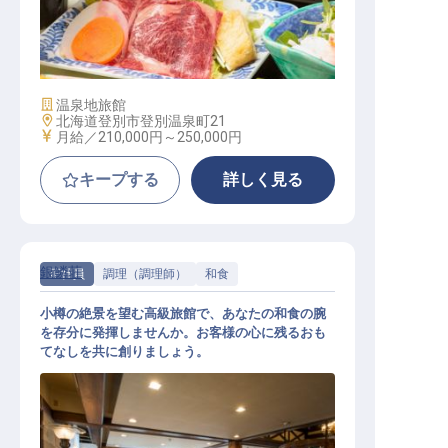
調理スタッフ【登別万世閣】
施設業態
温泉地旅館
勤務地
北海道登別市登別温泉町21
給与
月給／210,000円～
250,000円
キープする
詳しく見る
銀鱗荘
正社員
調理（調理師）
和食
小樽の絶景を望む高級旅館で、あなたの和食の腕
を存分に発揮しませんか。お客様の心に残るおも
てなしを共に創りましょう。