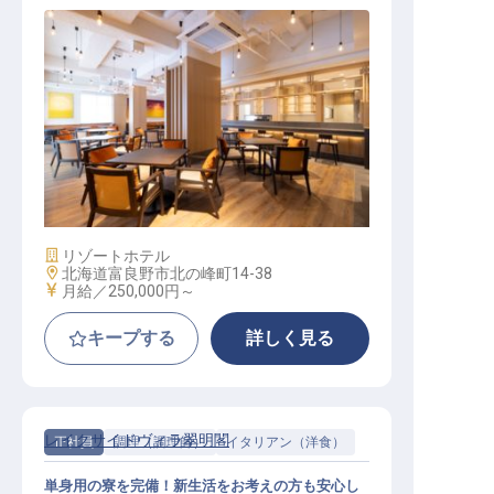
レストランSV
施設業態
リゾートホテル
勤務地
北海道富良野市北の峰町14-38
給与
月給／250,000円～
キープする
詳しく見る
レイクサイドヴィラ翠明閣
正社員
調理（調理師）
イタリアン（洋食）
単身用の寮を完備！新生活をお考えの方も安心し