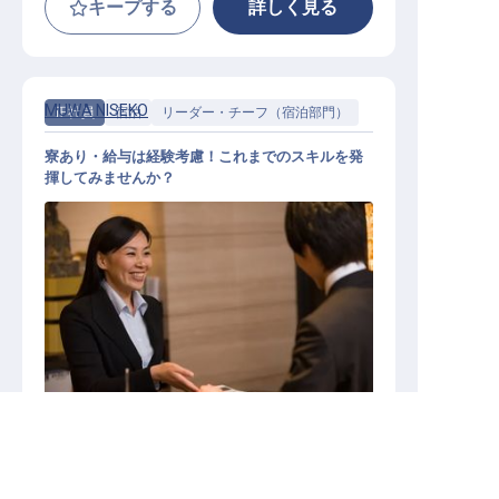
キープする
詳しく見る
MUWA NISEKO
正社員
宿泊
リーダー・チーフ（宿泊部門）
寮あり・給与は経験考慮！これまでのスキルを発
揮してみませんか？
ゲストサービススーパーバイザー
求人を紹介してもらう
施設業態
リゾートホテル
ラグジュアリーホテル
北海道虻田郡俱知安町ニセコひらふ1条3丁
勤務地
目204番地19
給与
月給／240,000円～