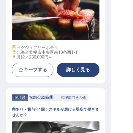
調理人（和食）
施設業態
ラグジュアリーホテル
勤務地
北海道札幌市中央区南10条西1-1
給与
月給／230,000円～
キープする
詳しく見る
運河の宿おたるふる川
正社員
調理（調理師）
調理部門その他
寮あり・賞与年1回！スキルが磨ける場所で働きま
せんか？