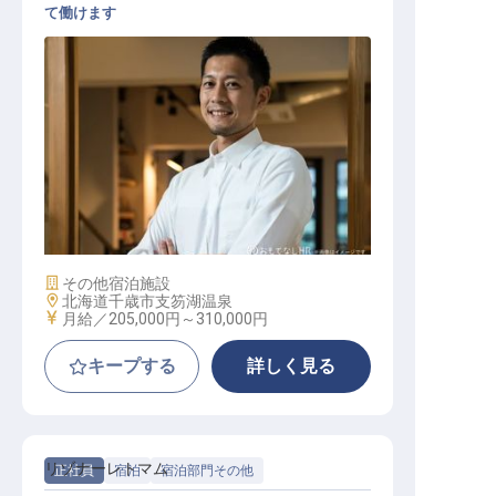
て働けます
調理（イタリアン）
施設業態
その他宿泊施設
勤務地
北海道千歳市支笏湖温泉
給与
月給／205,000円～
310,000円
キープする
詳しく見る
リゾナーレトマム
正社員
宿泊
宿泊部門その他