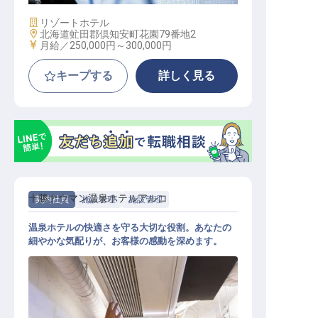
施設業態
リゾートホテル
勤務地
北海道虻田郡倶知安町花園79番地2
給与
月給／250,000円～
300,000円
キープする
詳しく見る
十勝ナウマン温泉ホテルアルコ
契約社員
施設管理
施設管理
温泉ホテルの快適さを守る大切な役割。あなたの
細やかな気配りが、お客様の感動を深めます。