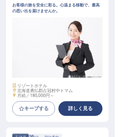
お客様の旅を安全に彩る。心温まる移動で、最高
の思い出を届けませんか。
バスドライバー
施設業態
リゾートホテル
勤務地
北海道勇払郡占冠村中トマム
給与
月給／180,000円～
キープする
詳しく見る
登別万世閣