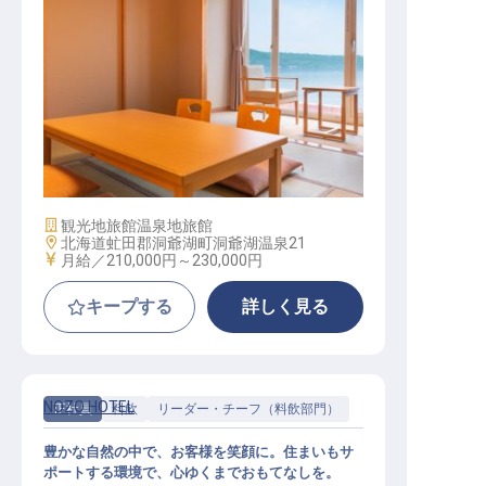
フロントスタッフ【洞爺湖万世閣ホ
テルレイクサイドテラス】
施設業態
観光地旅館
温泉地旅館
勤務地
北海道虻田郡洞爺湖町洞爺湖温泉21
給与
月給／210,000円～
230,000円
キープする
詳しく見る
NOZO HOTEL
正社員
料飲
リーダー・チーフ（料飲部門）
豊かな自然の中で、お客様を笑顔に。住まいもサ
ポートする環境で、心ゆくまでおもてなしを。