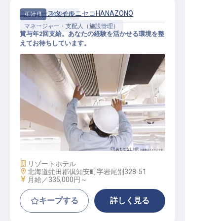
ニッコースタイルニセコHANAZONO
正社員
施設管理
マネージャー・支配人（施設管理）
賞与年2回支給。あなたの経験を活かせる環境を整
えてお待ちしています。
施設管理・メンテナンスマネージャ
ー
施設業態
リゾートホテル
勤務地
北海道虻田郡倶知安町字岩尾別328-51
給与
月給／335,000円～
キープする
詳しく見る