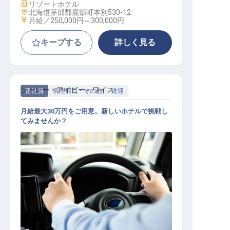
施設業態
リゾートホテル
勤務地
北海道茅部郡鹿部町本別530-12
給与
月給／250,000円～
300,000円
キープする
詳しく見る
シャレー・アイビー・ワイス
正社員
管理部門・その他
送迎
月給最大30万円をご用意。新しいホテルで挑戦し
てみませんか？
ドライバー兼施設管理