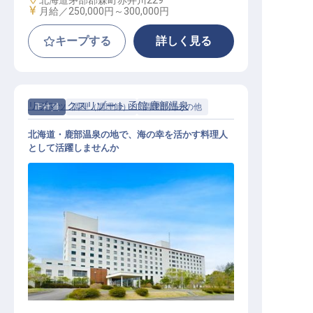
北海道茅部郡森町赤井川229
給与
月給／250,000円～
300,000円
キープする
詳しく見る
リブマックスリゾート 函館 鹿部温泉
正社員
調理（調理師）
調理部門その他
北海道・鹿部温泉の地で、海の幸を活かす料理人
として活躍しませんか
調理スタッフ｜月給27万円～30万円
／寮費2万円控除／北海道・温泉地
／急募