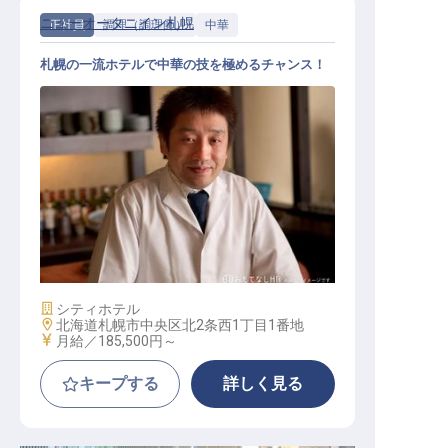
ニューオータニイン札幌
正社員
調理（調理師）
中華
札幌の一流ホテルで中華の技を極めるチャンス！
調理（中華調理）
施設業態
シティホテル
勤務地
北海道札幌市中央区北2条西1丁目1番地
給与
月給／185,500円～
キープする
詳しく見る