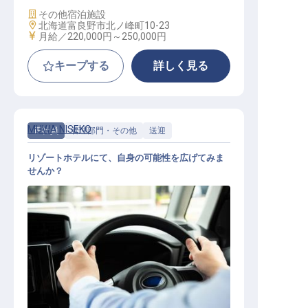
施設業態
その他宿泊施設
勤務地
北海道富良野市北ノ峰町10-23
給与
月給／220,000円～
250,000円
キープする
詳しく見る
MUWA NISEKO
正社員
管理部門・その他
送迎
リゾートホテルにて、自身の可能性を広げてみま
せんか？
ゲストサービスエージェント（ドラ
イバー）