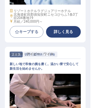
施設業態
リゾートホテル
ラグジュアリーホテル
北海道虻田郡俱知安町ニセコひらふ1条3丁
勤務地
目204番地19
給与
月給／240,000円～
キープする
詳しく見る
シャレー・アイビー・ワイス
正社員
調理（調理師）
和食
新しい地で和食の腕を磨く。温かい寮で安心して
新生活を始めませんか。