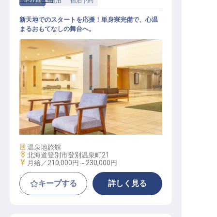
正社員
宿泊
宿泊予約
新天地でのスタートを応援！単身寮完備で、心温
まるおもてなしの舞台へ。
予約スタッフ【登別万世閣】
施設業態
温泉地旅館
勤務地
北海道登別市登別温泉町21
給与
月給／210,000円～
230,000円
キープする
詳しく見る