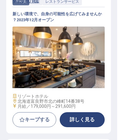
NOZO HOTEL
正社員
料飲
レストランサービス
新しい環境で、自身の可能性を広げてみませんか
？2023年12月オープン
レストランサービス
施設業態
リゾートホテル
勤務地
北海道富良野市北の峰町14番38号
給与
月給／179,000円～
291,600円
キープする
詳しく見る