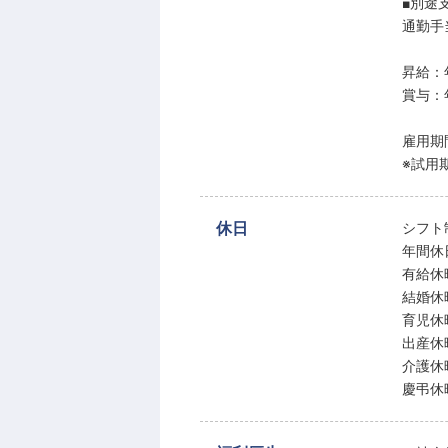
■別途
通勤手
昇給：
賞与：
雇用期
※試用
休日
シフト
年間休
有給休
結婚休
育児休
出産休
介護休
慶弔休