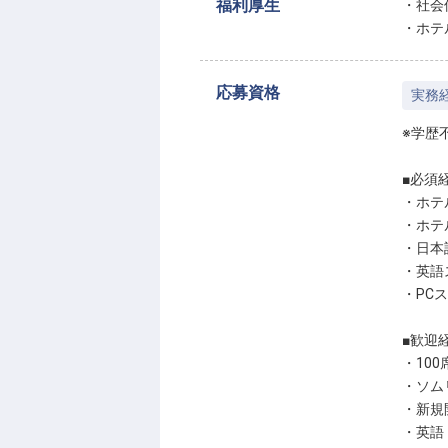
福利厚生
・社会
・ホテ
応募資格
実務
※学歴
■必須
・ホテ
・ホテ
・日本
・英語
・PC
■歓迎
・10
・ソム
・新規
・英語