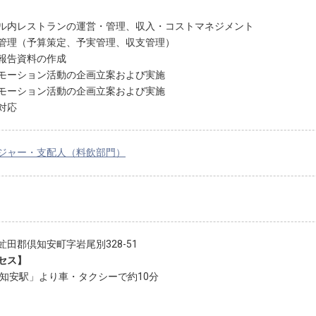
ル内レストランの運営・管理、収入・コストマネジメント
管理（予算策定、予実管理、収支管理）
報告資料の作成
モーション活動の企画立案および実施
モーション活動の企画立案および実施
対応
ジャー・支配人（料飲部門）
虻田郡倶知安町字岩尾別328-51
セス】
倶知安駅」より車・タクシーで約10分