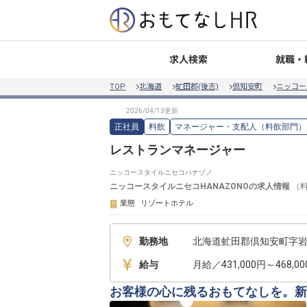
就職・
求人検索
TOP
北海道
虻田郡(後志)
倶知安町
ニッコー
正社員
料飲
マネージャー・支配人（料飲部門）
レストランマネージャー
ニッコースタイルニセコハナゾノ
ニッコースタイルニセコHANAZONO
の求人情報
（
業態
リゾートホテル
勤務地
北海道虻田郡倶知安町字岩尾
給与
月給／431,000円～468,0
お客様の心に残るおもてなしを。新