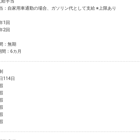
支給手当
当：自家用車通勤の場合、ガソリン代として支給 ※上限あり
年1回
年2回
間：無期
期間：6カ月
制
日114日
暇
暇
暇
暇
暇
暇