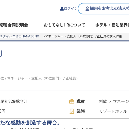
採用をお考えの法人
ログイン
転職 合同説明会
おもてなしHRについて
ホテル・宿泊業界
スタイルニセコHANAZONO
マネージャー・支配人（料飲部門）/正社員の求人詳細
料飲
/
マネージャー・支配人（料飲部門）
/
正社員
）
別328番地51
職種
料飲 ＞ マネー
00円
業態
リゾートホテル
たな感動を創造する舞台。