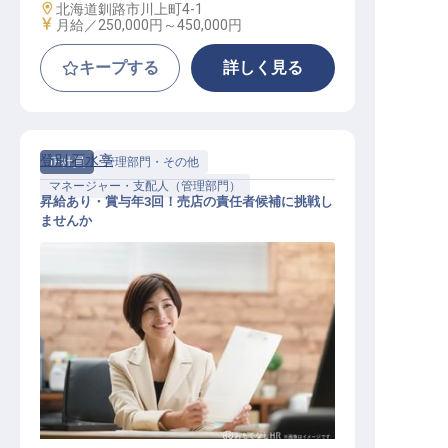
勤務地
北海道釧路市川上町4-1
給与
月給／250,000円～
450,000円
キープする
詳しく見る
登別 石水亭
正社員
管理部門・その他
マネージャー・支配人（管理部門）
昇給あり・賞与年3回！売店の責任者候補に挑戦し
ませんか
マネージャー・支配人（管理部門）
/ 正社員