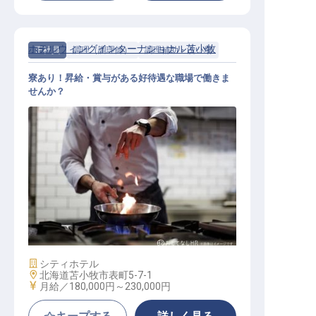
ホテルウィングインターナショナル苫小牧
正社員
調理（調理師）
調理補助・洗い場
寮あり！昇給・賞与がある好待遇な職場で働きま
せんか？
調理員（見習いスタッフ）
施設業態
シティホテル
勤務地
北海道苫小牧市表町5-7-1
給与
月給／180,000円～
230,000円