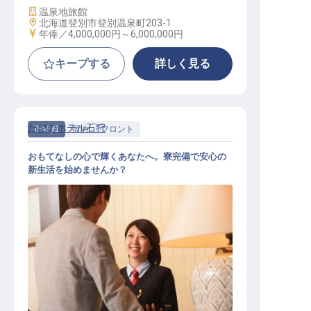
施設業態
温泉地旅館
勤務地
北海道登別市登別温泉町203-1
給与
年俸／4,000,000円～
6,000,000円
キープする
詳しく見る
たびのホテル石狩
正社員
宿泊
フロント
おもてなしの心で輝くあなたへ。寮完備で安心の
新生活を始めませんか？
フロント