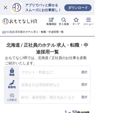
アプリでパッと探せる
ダウンロード
スムーズにお仕事探し！
ログイン
求人検索
転職相談
キープ
メニュー
求人・施設を探す
北海道
正社員のホテル 求人・転職・中途採用一覧
キープした求人
北海道 / 正社員のホテル 求人・転職・中
途採用一覧
就職・転職 合同説明会
おもてなしHRでは、北海道 / 正社員のお仕事を多数
ご紹介いたします。
おもてなしHRについて
フロント・料飲など
選択
職種
ご利用の流れ
全国または市区町村など
選択
勤務地
よくある質問
給与・雇用形態・寮社宅あり など
選択
ホテル・宿泊業界情報コラム
こだわり
1 ~ 50
件/
609
件