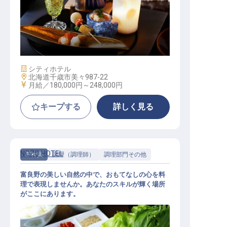
洋食調理スタッフ（ポルトムインタ
ーナショナル北海道）
施設業態
シティホテル
勤務地
北海道千歳市美々987-22
給与
月給／180,000円～
248,000円
キープする
詳しく見る
NOZO HOTEL
正社員
調理（調理師）
調理部門その他
富良野の美しい自然の中で、おもてなしの心を料
理で表現しませんか。あなたのスキルが輝く場所
がここにあります。