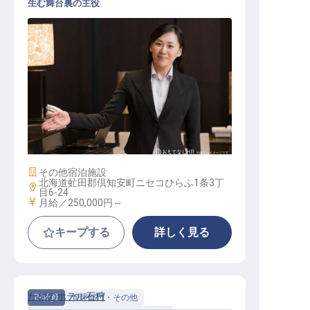
生む舞台裏の主役
施設管理及び業務一般
施設業態
その他宿泊施設
北海道虻田郡倶知安町ニセコひらふ1条3丁
勤務地
目6-24
給与
月給／250,000円～
キープする
詳しく見る
たびのホテル石狩
正社員
管理部門・その他