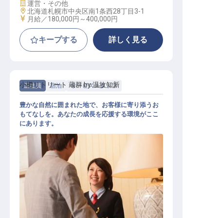
施設業態
運営・その他
勤務地
北海道札幌市中央区南1条西28丁目3-1
給与
月給／180,000円～
400,000円
キープする
詳しく見る
小樽リトリート 蔵群 by 温故知新
正社員
宿泊
サービススタッフ
豊かな自然に囲まれた地で、お客様に寄り添うお
もてなしを。あなたの成長を応援する環境がここ
にあります。
ホテル運営総合職