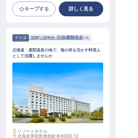
キープする
詳しく見る
リブマックスリゾート 函館 鹿部温泉
正社員
調理（調理師）
調理部門その他
北海道・鹿部温泉の地で、海の幸を活かす料理人
として活躍しませんか
調理スタッフ｜月給27万円～30万円
／寮費2万円控除／北海道・温泉地
／急募
施設業態
リゾートホテル
勤務地
北海道茅部郡鹿部町本別530-12