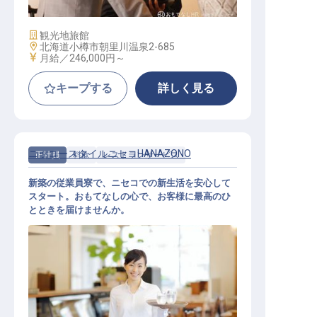
施設業態
観光地旅館
勤務地
北海道小樽市朝里川温泉2-685
給与
月給／246,000円～
キープする
詳しく見る
ニッコースタイルニセコHANAZONO
正社員
料飲
レストランサービス
新築の従業員寮で、ニセコでの新生活を安心して
スタート。おもてなしの心で、お客様に最高のひ
とときを届けませんか。
レストランサービススタッフ（一般