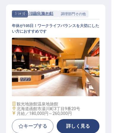
函館湯の川温泉海と灯
正社員
調理（調理師）
調理部門その他
年休が105日！ワークライフバランスを大切にした
い方におすすめです
和洋調理スタッフ
施設業態
観光地旅館
温泉地旅館
勤務地
北海道函館市湯川町3丁目9番20号
給与
月給／180,000円～
260,000円
キープする
詳しく見る