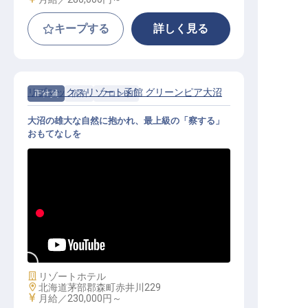
キープする
詳しく見る
リブマックスリゾート函館 グリーンピア大沼
正社員
宿泊
フロント
大沼の雄大な自然に抱かれ、最上級の「察する」
おもてなしを
フロント│月給25万円～／大自然と
一流の所作を学ぶ／無料寮完備
施設業態
リゾートホテル
勤務地
北海道茅部郡森町赤井川229
給与
月給／230,000円～