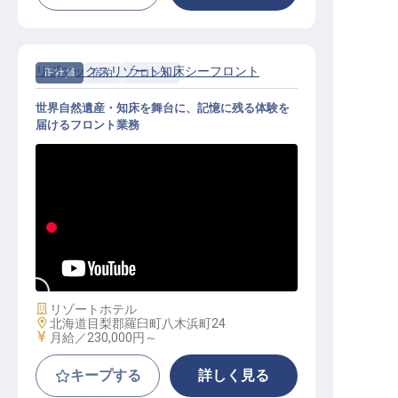
リブマックスリゾート知床シーフロント
正社員
宿泊
フロント
世界自然遺産・知床を舞台に、記憶に残る体験を
届けるフロント業務
フロント│月給25万円～／寮全額会
社負担／年休120日／未経験OK
施設業態
リゾートホテル
勤務地
北海道目梨郡羅臼町八木浜町24
給与
月給／230,000円～
キープする
詳しく見る