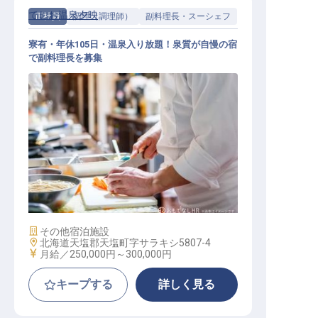
てしお温泉夕映
正社員
調理（調理師）
副料理長・スーシェフ
寮有・年休105日・温泉入り放題！泉質が自慢の宿
で副料理長を募集
副料理長・スーシェフ / 正社員
施設業態
その他宿泊施設
勤務地
北海道天塩郡天塩町字サラキシ5807-4
給与
月給／250,000円～
300,000円
キープする
詳しく見る