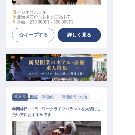
施設業態
ビジネスホテル
勤務地
北海道石狩市花川北三条1-7
給与
月給／230,000円～
300,000円
キープする
詳しく見る
ホテルニドム
正社員
調理（調理師）
調理部門その他
年間休日111日！ワークライフバランスを大切にし
たい方におすすめです