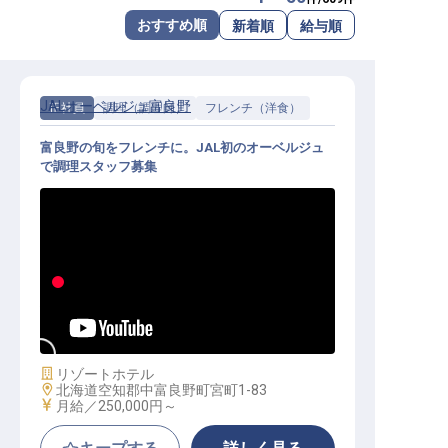
転職サポートに申し込む
おすすめ順
新着順
給与順
無料
採用をお考えの企業様へ
JALオーベルジュ富良野
正社員
調理（調理師）
フレンチ（洋食）
富良野の旬をフレンチに。JAL初のオーベルジュ
で調理スタッフ募集
洋食調理│月給25万円～／JALオー
ベルジュ全国第1弾のオープニング
／未経験・U・Iターン歓迎
施設業態
リゾートホテル
勤務地
北海道空知郡中富良野町宮町1-83
給与
月給／250,000円～