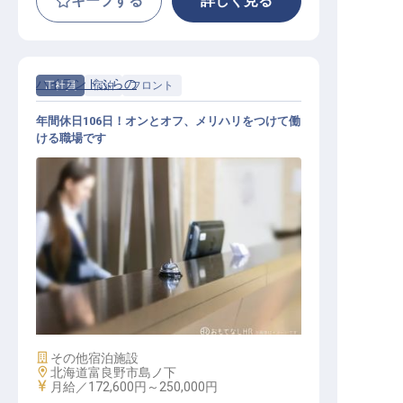
キープする
詳しく見る
ハイランドふらの
正社員
宿泊
フロント
年間休日106日！オンとオフ、メリハリをつけて働
ける職場です
フロント
施設業態
その他宿泊施設
勤務地
北海道富良野市島ノ下
給与
月給／172,600円～
250,000円