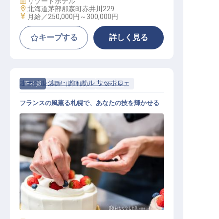
施設業態
リゾートホテル
勤務地
北海道茅部郡森町赤井川229
給与
月給／250,000円～
300,000円
キープする
詳しく見る
オーベルジュ・ド・リル サッポロ
正社員
調理（調理師）
パティシエ
フランスの風薫る札幌で、あなたの技を輝かせる
パティシエ