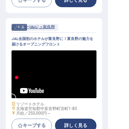
キープする
詳しく見る
JALオーベルジュ富良野
正社員
宿泊
フロント
JAL全国初のホテルが富良野に！富良野の魅力を
届けるオープニングフロント
フロント│月給25万円～／JALオー
ベルジュ全国第1弾のオープニング
／U・Iターン・住宅手当あり
施設業態
リゾートホテル
勤務地
北海道空知郡中富良野町宮町1-83
給与
月給／250,000円～
キープする
詳しく見る