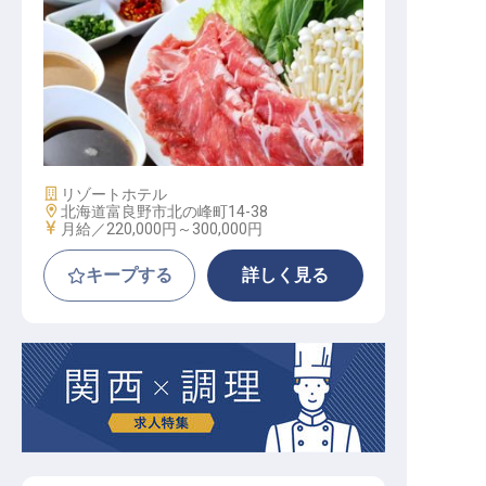
キッチンスタッフ
施設業態
リゾートホテル
勤務地
北海道富良野市北の峰町14-38
給与
月給／220,000円～
300,000円
キープする
詳しく見る