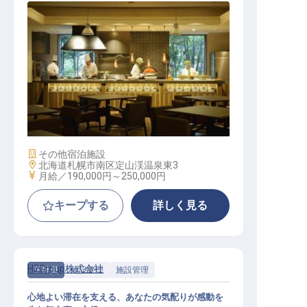
調理スタッフ
施設業態
その他宿泊施設
勤務地
北海道札幌市南区定山渓温泉東3
給与
月給／190,000円～
250,000円
キープする
詳しく見る
H2Group株式会社
正社員
施設管理
施設管理
心地よい滞在を支える、あなたの気配りが感動を