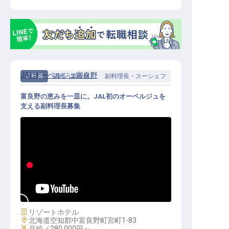
JALオーベルジュ富良野
正社員
調理（調理師）
副料理長・スーシェフ
富良野の恵みを一皿に。JAL初のオーベルジュを
支える副料理長募集
副料理長│月給28万円～／JALオー
ベルジュ全国第1弾／地元食材を主
役にしたオーベルジュの厨房
施設業態
リゾートホテル
勤務地
北海道空知郡中富良野町宮町1-83
給与
月給／280,000円～