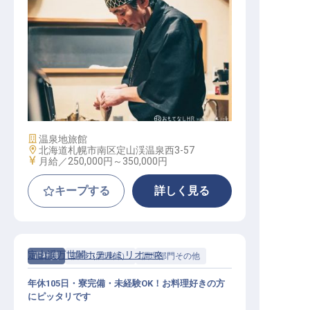
洋食調理スタッフ
施設業態
温泉地旅館
勤務地
北海道札幌市南区定山渓温泉西3-57
給与
月給／250,000円～
350,000円
キープする
詳しく見る
定山渓万世閣ホテルミリオーネ
正社員
調理（調理師）
調理部門その他
年休105日・寮完備・未経験OK！お料理好きの方
にピッタリです