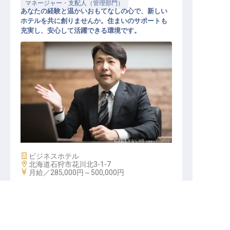
マネージャー・支配人（管理部門）
あなたの経験と温かいおもてなしの心で、新しい
ホテルを共に創りませんか。住まいのサポートも
充実し、安心して活躍できる環境です。
支配人候補【たびのホテル石狩】
施設業態
ビジネスホテル
勤務地
北海道石狩市花川北3-1-7
給与
月給／285,000円～
500,000円
キープする
詳しく見る
北海道の求人を紹介してもらう