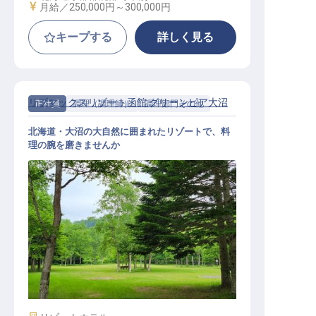
給与
月給／250,000円～
300,000円
キープする
詳しく見る
リブマックスリゾート函館 グリーンピア大沼
正社員
調理（調理師）
調理部門その他
北海道・大沼の大自然に囲まれたリゾートで、料
理の腕を磨きませんか
調理スタッフ｜月給27万円～30万円
／寮費2万円控除／北海道・大沼の
大自然／急募