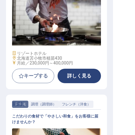
調理部門（和洋中・パティシエ含む
）
施設業態
リゾートホテル
勤務地
北海道苫小牧市植苗430
給与
月給／230,000円～
400,000円
キープする
詳しく見る
翠蝶館
正社員
調理（調理師）
フレンチ（洋食）
こだわりの食材で「やさしい和食」をお客様に届
けませんか？