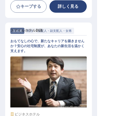
キープする
詳しく見る
スマイルホテル釧路
正社員
宿泊
支配人・副支配人・女将
おもてなしの心で、新たなキャリアを築きません
か？安心の社宅制度が、あなたの新生活を温かく
支えます。
ホテル副支配人・マネージャー候補
施設業態
ビジネスホテル