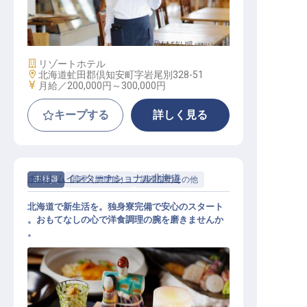
職/主任）
施設業態
リゾートホテル
勤務地
北海道虻田郡倶知安町字岩尾別328-51
給与
月給／200,000円～
300,000円
キープする
詳しく見る
ポルトムインターナショナル北海道
正社員
調理（調理師）
調理部門その他
北海道で新生活を。独身寮完備で安心のスタート
。おもてなしの心で洋食調理の腕を磨きませんか
。