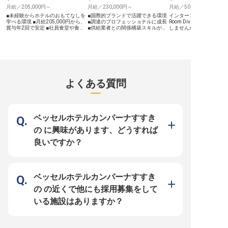
福利厚生も魅力です。 あなたの情
日や有給休暇も取得しや
月給／205,000円～
月給／230,000円～
月給／500,000円～
熱と経験で、新たなキャリアを築い
イベートも大切にしなが
ていきませんか。
なしのプロフェッショナ
■未経験からホテルのおもてなしを
■国際的ブランドで活躍できる環境
インターコンチネンタル
ます。
学べる環境 ■月給205,000円から、
■調達のプロフェッショナルに成長
Room Division Mana
賞与年2回で安定 ■社員食堂や食事
■供給業者との関係構築スキルが磨
しませんか？月給50万～
手当など充実の福利厚生 ■産休育休
ける ■ホテル品質を支える重要なポ
正社員募集。フロントオ
実績あり、長く安心して働ける ー
ジション ーー【一流ホテルの品質
ウスキーピングを指導し
ー【お客様の笑顔を創る、心温まる
を支える調達のプロフェッショナ
いゲスト体験を提供。ホ
おもてなし】 札幌の地で、お客様
ル】 インターコンチネンタル札幌
またはビジネス管理学の
に最高のひとときをお届けするレス
では、世界中のお客様に上質のおも
業界経験を活かし、成長
トランサービススタッフを募集して
てなしを提供するため、調達担当ス
境を共に築きましょう。
います。 中華、和食、洋食など多
タッフを募集しています。ホテルの
須、他言語が話せる方歓迎。
彩なレストランや朝食会場で、オー
「顔」となる品質の高いアイテムを
年04月17日時点の情報で
よくある質問
ダーテイクから料理・ドリンク提供
適切なコストで調達する、縁の下の
まで、お客様との温かい交流を大切
力持ちとしての重要なお仕事です。
にするお仕事です。 未経験の方も
供給業者との交渉や関係構築を通じ
安心してスタートできるよう、先輩
て、ホテルの品質基準を守りなが
スタッフが丁寧にサポートいたしま
ら、コスト管理にも貢献していただ
す。 お客様の「ありがとう」が直
きます。お客様の笑顔の裏側で、ホ
ベッセルホテルカンパーナすすき
接聞ける、やりがいのある環境で
テルの価値を支える大切なポジショ
す。 ーー【安心して長く働ける、
ンです。 ーー【グローバルホテル
の に興味があります、どうすれば
充実のサポート体制】 当ホテルで
でのキャリアステップ】 世界的に
は、スタッフ一人ひとりが安心して
展開するIHGグループの一員とし
良いですか？
長く活躍できるよう、充実した福利
て、国際的な視点と専門性を身につ
厚生と働きやすい環境を整えていま
けられる環境です。調達業務を通じ
す。 月給205,000円からの安定した
て培われる交渉力や分析力、問題解
給与に加え、年2回の賞与で日頃の
決能力は、あなたのキャリアの大き
頑張りをしっかり評価。 社員食堂
な財産となります。また、ホテル運
や食事手当、社会保険完備はもちろ
営の核心部分に関わることで、マネ
ベッセルホテルカンパーナすすき
ん、産前産後・育児休業の取得実績
ジメントスキルも自然と身につきま
もあり、ライフステージの変化にも
す。温かな社風の中で、チームの一
の の近くで他にも採用募集をして
柔軟に対応します。 未経験からキ
員として成長できる職場環境をご用
ャリアを築きたい方も、ぜひご応募
意しています。あなたの調達センス
いる施設はありますか？
ください。 ※2026年03月26日時点
でホテルの価値を高めませんか？
の情報です
※2025年08月01日時点の情報です