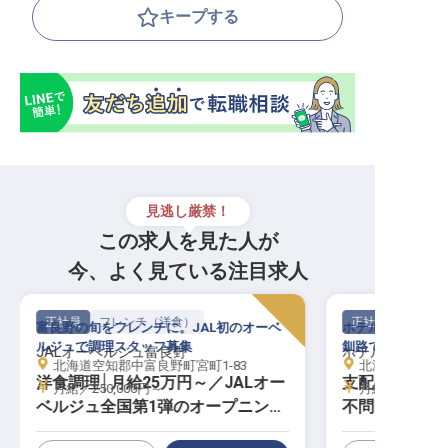
キープする
見逃し厳禁！
この求人を見た人が
今、よく見ている注目求人
正社員
フレンチ（洋食）
正社員
富良野の旬をフレンチに。JAL初のオーベ
ホテルでの勤務経
ルジュで調理スタッフ募集
釧路でキャリアア
JALオーベルジュ富良野
ホテルアクシア
北海道空知郡中富良野町宮町1-83
北海道釧路市末
洋食調理│月給25万円～／JALオー
支配人（年間休
月給／250,000円～
月給／250,00
ベルジュ全国第1弾のオープニング
不問／賞与年
／未経験・U・Iターン歓迎