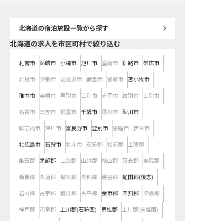
北海道
の宿泊施設一覧から探す
北海道の求人を市区町村で絞り込む
札幌市
函館市
小樽市
旭川市
室蘭市
釧路市
帯広市
北見市
夕張市
岩見沢市
網走市
留萌市
苫小牧市
稚内市
美唄市
芦別市
江別市
赤平市
紋別市
士別市
名寄市
三笠市
根室市
千歳市
滝川市
砂川市
歌志内市
深川市
富良野市
登別市
恵庭市
伊達市
北広島市
石狩市
北斗市
石狩郡
松前郡
上磯郡
亀田郡
茅部郡
二海郡
山越郡
檜山郡
爾志郡
奥尻郡
瀬棚郡
久遠郡
島牧郡
寿都郡
磯谷郡
虻田郡(後志)
岩内郡
古宇郡
積丹郡
古平郡
余市郡
空知郡
夕張郡
樺戸郡
雨竜郡
上川郡(石狩国)
勇払郡
上川郡(天塩国)