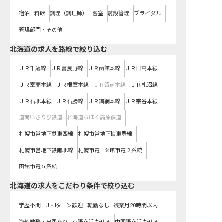
宿泊
料飲
調理（調理師）
客室
施設管理
ブライダル
管理部門・その他
北海道
の求人を路線で絞り込む
ＪＲ千歳線
ＪＲ富良野線
ＪＲ函館本線
ＪＲ日高本線
ＪＲ室蘭本線
ＪＲ根室本線
ＪＲ留萌本線
ＪＲ札沼線
ＪＲ石北本線
ＪＲ石勝線
ＪＲ釧網本線
ＪＲ宗谷本線
道南いさりび鉄道
北海道ちほく高原鉄道
札幌市営地下鉄東西線
札幌市営地下鉄東豊線
札幌市営地下鉄南北線
札幌市電
函館市電２系統
函館市電５系統
北海道の求人をこだわり条件で絞り込む
学歴不問
U・Iターン歓迎
転勤なし
残業月20時間以内
海外勤務・出張あり
英語を活かせる
中国語を活かせる