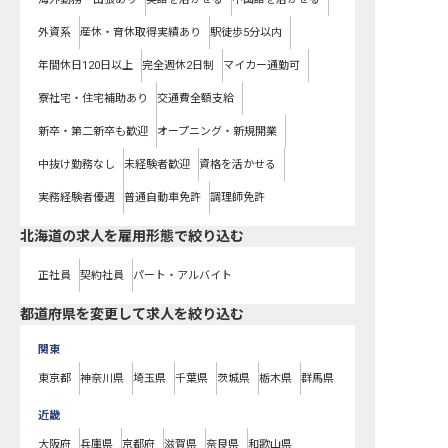
外資系
産休・育休取得実績あり
駅徒歩5分以内
年間休日120日以上
完全週休2日制
マイカー通勤可
寮社宅・住宅補助あり
交通費全額支給
新卒・第二新卒も歓迎
オープニング・新規開業
中抜け勤務なし
未経験者歓迎
資格を活かせる
実務経験者優遇
普通自動車免許
調理師免許
北海道の求人を雇用形態で絞り込む
正社員
契約社員
パート・アルバイト
都道府県を変更して求人を絞り込む
関東
東京都
神奈川県
埼玉県
千葉県
茨城県
栃木県
群馬県
近畿
大阪府
兵庫県
京都府
滋賀県
奈良県
和歌山県