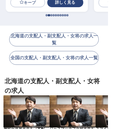
詳しく見る
キープ
北海道の支配人・副支配人・女将の求人一
覧
全国の支配人・副支配人・女将の求人一覧
北海道の支配人・副支配人・女将
の求人
虎杖浜温泉ホテル
（
支配
ジャスマックプラザホテル
スマイルホテル苫