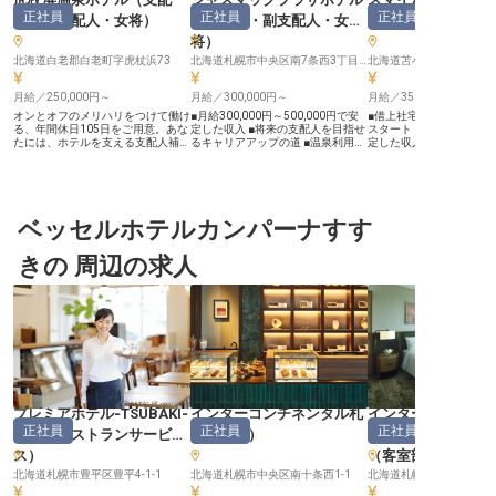
正社員
正社員
正社員
人・副支配人・女将
）
（
支配人・副支配人・女
配人・副支配人・
将
）
北海道白老郡白老町字虎杖浜73
北海道札幌市中央区南7条西3丁目425
北海道苫小牧市錦町1-1-2
月給／250,000円～
月給／300,000円～
月給／350,000円～
オンとオフのメリハリをつけて働け
■月給300,000円～500,000円で安
■借上社宅制度で、新生
る、年間休日105日をご用意。あな
定した収入 ■将来の支配人を目指せ
スタート ■月給350,00
たには、ホテルを支える支配人補佐
るキャリアアップの道 ■温泉利用無
定した収入 ■支配人候補
をお任せいたします。資格取得支
料など充実の福利厚生で安心 ■チー
テル運営の全てを経験 ■
援・手当あり！さらなる高みを目指
ムを率いるリーダー経験を活かせる
厚生と資格取得支援で成
し、キャリアアップできる環境が整
環境 ーー【お客様の心に残るおも
ーー【お客様の笑顔を育
っていますよ。豊富な湯量、源泉か
てなしを追求する】 お客様に最高
なしの舞台】 苫小牧の地
け流しの上質な温泉が自慢の「虎杖
の癒しと感動をお届けするため、温
様に心温まるひとときを
浜温泉ホテル」。美人湯とも呼ばれ
ベッセルホテルカンパーナすす
泉フロント業務全般とマネジメント
テルです。 支配人候補と
る天然温泉は、お肌をつるつるに
をお任せします。 現場オペレーシ
客様一人ひとりの滞在が
し、心も体も癒してくれます。経験
ョンの管理から、スタッフの教育・
い思い出となるよう、細
きの 周辺の求人
を活かして、当ホテルで働きません
育成、売上管理、そしてサービス改
りと最高のサービスを追
か？※この求人は2022年2月3日時
善の企画・提案まで、幅広い業務を
さい。 フロント業務から
点の情報です
通じてお客様満足度の向上に貢献し
理、スタッフ育成まで、
ていただきます。 お客様の笑顔を
の全てに携わり、お客様
直接見られるやりがいを感じなが
たい」というお気持ちを
ら、おもてなしの心を形にする喜び
いを実感できます。 地域
を日々実感できるでしょう。 ーー
たおもてなしで、お客様
【あなたの経験が未来を創る、キャ
ましょう。 ーー【成長を支える環
リアアップの舞台】 これまでのリ
境と、未来を描くキャリ
ーダー経験やマネジメントスキルを
あなたのキャリアアップ
存分に発揮し、将来の支配人候補と
援する環境がここにありま
して活躍できるチャンスです。 チ
配人候補として、ホテル
プレミアホテル‐TSUBAKI‐
インターコンチネンタル札
インターコンチネ
ームを率いてお客様に最高のサービ
い知識と経験を積むこと
正社員
正社員
正社員
札幌
（
レストランサービ
幌
（
購買
）
幌
（
マネージャー
スを提供し、施設の顔として成長し
来の支配人として活躍す
ていくことができます。 社会保険
かなスキルを身につけら
ス
）
（客室部門）
完備はもちろん、退職金制度や制服
借上社宅制度や従業員割
北海道札幌市豊平区豊平4-1-1
貸与、さらには同館の温泉利用無料
北海道札幌市中央区南十条西1-1
得奨励制度など、安心し
北海道札幌市中央区 南10条
など、安心して長く働ける充実した
る福利厚生も充実。 月8