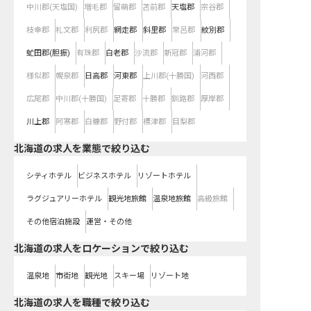
中川郡(天塩国)
増毛郡
留萌郡
苫前郡
天塩郡
宗谷郡
枝幸郡
礼文郡
利尻郡
網走郡
斜里郡
常呂郡
紋別郡
虻田郡(胆振)
有珠郡
白老郡
沙流郡
新冠郡
浦河郡
様似郡
幌泉郡
日高郡
河東郡
上川郡(十勝国)
河西郡
広尾郡
中川郡(十勝国)
足寄郡
十勝郡
釧路郡
厚岸郡
川上郡
阿寒郡
白糠郡
野付郡
標津郡
目梨郡
北海道の求人を業態で絞り込む
シティホテル
ビジネスホテル
リゾートホテル
ラグジュアリーホテル
観光地旅館
温泉地旅館
高級旅館
その他宿泊施設
運営・その他
北海道の求人をロケーションで絞り込む
温泉地
市街地
観光地
スキー場
リゾート地
北海道の求人を職種で絞り込む