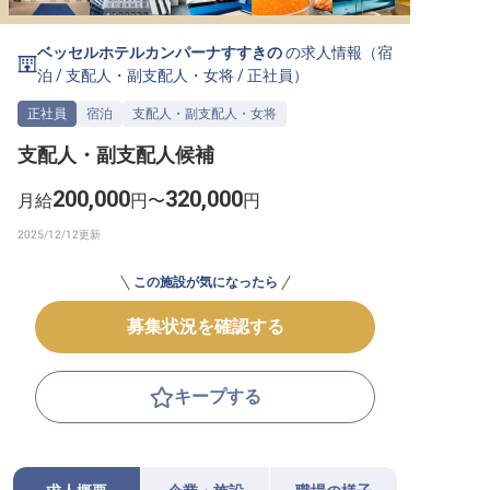
転職サポートに申し込む
無料
ベッセルホテルカンパーナすすきの
の求人情報（
宿
泊
/
支配人・副支配人・女将
/
正社員
）
採用をお考えの企業様へ
正社員
宿泊
支配人・副支配人・女将
支配人・副支配人候補
200,000
320,000
月給
円〜
円
この施設が気になったら
募集状況を確認する
キープする