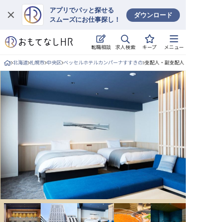
アプリでパッと探せる
ダウンロード
スムーズにお仕事探し！
ログイン
求人検索
転職相談
キープ
メニュー
求人・施設を探す
北海道
札幌市
中央区
ベッセルホテルカンパーナすすきの
支配人・副支配人・女将/正社員の
キープした求人
就職・転職 合同説明会
おもてなしHRについて
ご利用の流れ
よくある質問
ホテル・宿泊業界情報コラム