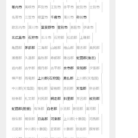
稚内市
美唄市
芦別市
江別市
赤平市
紋別市
士別市
名寄市
三笠市
根室市
千歳市
滝川市
砂川市
歌志内市
深川市
富良野市
登別市
恵庭市
伊達市
北広島市
石狩市
北斗市
石狩郡
松前郡
上磯郡
亀田郡
茅部郡
二海郡
山越郡
檜山郡
爾志郡
奥尻郡
瀬棚郡
久遠郡
島牧郡
寿都郡
磯谷郡
虻田郡(後志)
岩内郡
古宇郡
積丹郡
古平郡
余市郡
空知郡
夕張郡
樺戸郡
雨竜郡
上川郡(石狩国)
勇払郡
上川郡(天塩国)
中川郡(天塩国)
増毛郡
留萌郡
苫前郡
天塩郡
宗谷郡
枝幸郡
礼文郡
利尻郡
網走郡
斜里郡
常呂郡
紋別郡
虻田郡(胆振)
有珠郡
白老郡
沙流郡
新冠郡
浦河郡
様似郡
幌泉郡
日高郡
河東郡
上川郡(十勝国)
河西郡
広尾郡
中川郡(十勝国)
足寄郡
十勝郡
釧路郡
厚岸郡