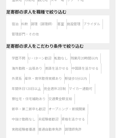
温泉地
市街地
観光地
スキー場
リゾート地
足寄郡の求人を職種で絞り込む
宿泊
料飲
調理（調理師）
客室
施設管理
ブライダル
管理部門・その他
足寄郡の求人をこだわり条件で絞り込む
学歴不問
U・Iターン歓迎
転勤なし
残業月20時間以内
海外勤務・出張あり
英語を活かせる
中国語を活かせる
外資系
産休・育休取得実績あり
駅徒歩5分以内
年間休日120日以上
完全週休2日制
マイカー通勤可
寮社宅・住宅補助あり
交通費全額支給
新卒・第二新卒も歓迎
オープニング・新規開業
中抜け勤務なし
未経験者歓迎
資格を活かせる
実務経験者優遇
普通自動車免許
調理師免許