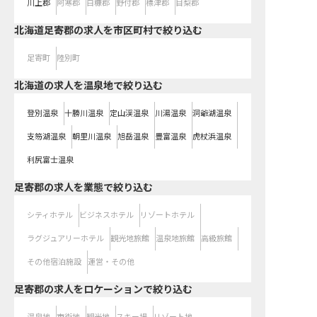
川上郡
阿寒郡
白糠郡
野付郡
標津郡
目梨郡
北海道足寄郡の求人を市区町村で絞り込む
足寄町
陸別町
北海道の求人を温泉地で絞り込む
登別温泉
十勝川温泉
定山渓温泉
川湯温泉
洞爺湖温泉
支笏湖温泉
朝里川温泉
旭岳温泉
豊富温泉
虎杖浜温泉
利尻富士温泉
足寄郡の求人を業態で絞り込む
シティホテル
ビジネスホテル
リゾートホテル
ラグジュアリーホテル
観光地旅館
温泉地旅館
高級旅館
その他宿泊施設
運営・その他
足寄郡の求人をロケーションで絞り込む