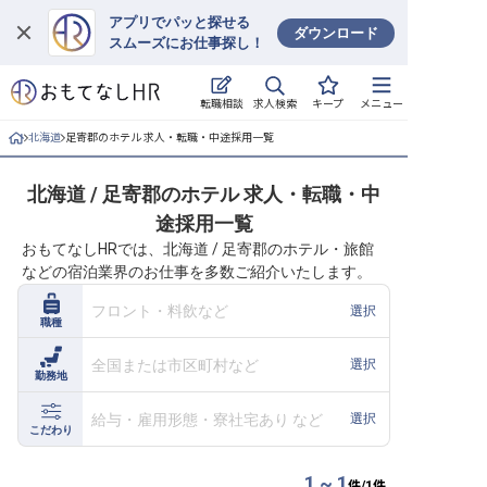
アプリでパッと探せる
ダウンロード
スムーズにお仕事探し！
ログイン
求人検索
転職相談
キープ
メニュー
求人・施設を探す
北海道
足寄郡のホテル 求人・転職・中途採用一覧
キープした求人
北海道 / 足寄郡のホテル 求人・転職・中
途採用一覧
就職・転職 合同説明会
おもてなしHRでは、北海道 / 足寄郡のホテル・旅館
などの宿泊業界のお仕事を多数ご紹介いたします。
おもてなしHRについて
フロント・料飲など
選択
職種
ご利用の流れ
全国または市区町村など
選択
勤務地
よくある質問
給与・雇用形態・寮社宅あり など
選択
ホテル・宿泊業界情報コラム
こだわり
1 ~ 1
件/
1
件