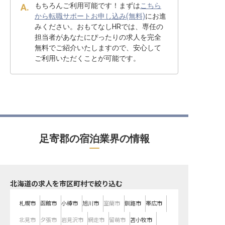
もちろんご利用可能です！まずは
こちら
から転職サポートお申し込み(無料)
にお進
みください。おもてなしHRでは、専任の
担当者があなたにぴったりの求人を完全
無料でご紹介いたしますので、安心して
ご利用いただくことが可能です。
足寄郡の宿泊業界の情報
北海道の求人を市区町村で絞り込む
札幌市
函館市
小樽市
旭川市
室蘭市
釧路市
帯広市
北見市
夕張市
岩見沢市
網走市
留萌市
苫小牧市