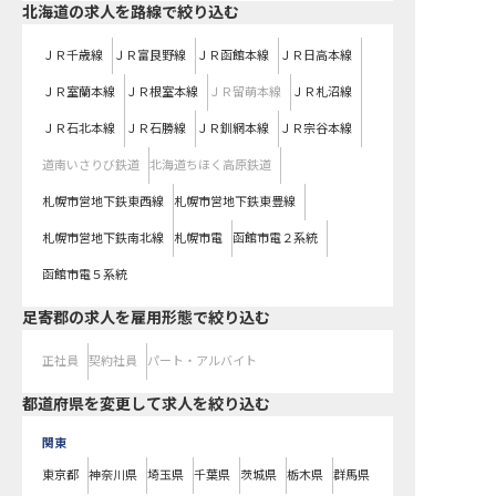
北海道
の求人を路線で絞り込む
ＪＲ千歳線
ＪＲ富良野線
ＪＲ函館本線
ＪＲ日高本線
ＪＲ室蘭本線
ＪＲ根室本線
ＪＲ留萌本線
ＪＲ札沼線
ＪＲ石北本線
ＪＲ石勝線
ＪＲ釧網本線
ＪＲ宗谷本線
道南いさりび鉄道
北海道ちほく高原鉄道
札幌市営地下鉄東西線
札幌市営地下鉄東豊線
札幌市営地下鉄南北線
札幌市電
函館市電２系統
函館市電５系統
足寄郡の求人を雇用形態で絞り込む
正社員
契約社員
パート・アルバイト
都道府県を変更して求人を絞り込む
関東
東京都
神奈川県
埼玉県
千葉県
茨城県
栃木県
群馬県