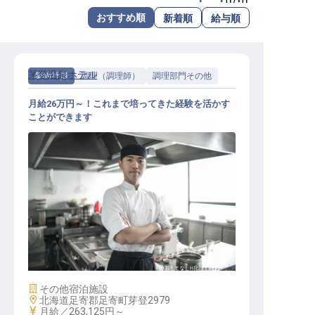
転職サポートに申し込む
おすすめ順
新着順
給与順
無料
採用をお考えの企業様へ
茅登温泉ホテル
契約社員
調理（調理師）
調理部門その他
月給26万円～！これまで培ってきた経験を活かす
ことができます
調理スタッフ（マルチタスク含む）
施設業態
その他宿泊施設
勤務地
北海道足寄郡足寄町芽登2979
給与
月給／263,125円～