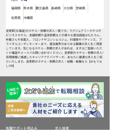
福岡県
熊本県
鹿児島県
長崎県
大分県
宮崎県
佐賀県
沖縄県
足寄郡
(
北海道
)のホテル・旅館の求人一覧です。ラグジュアリーホテルや
ビジネスホテル、老舗旅館や温泉旅館などの様々な宿泊施設はもちろん、
仲居さんや支配人、フロントやコンシェルジュ、料理長やパティシエ、ブ
ライダルコーディネーターまで、宿泊業界のあらゆる職種の求人をご用意
しています。気になるホテル・旅館の求人があれば、まずはご登録いただ
くか電話やメールでお問い合わせください。足寄郡のホテル・旅館の求人/
採用情報に精通したキャリアアドバイザーが、あなたに最適な求人をご紹
介いたします。足寄郡のホテル・旅館の求人・就職・転職なら【おもてな
しHR】
転職サポート申込み
求人検索