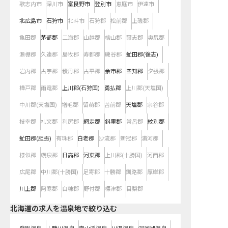
歌志内市
深川市
富良野市
登別市
恵庭市
伊達市
北広島市
石狩市
北斗市
石狩郡
松前郡
上磯郡
亀田郡
茅部郡
二海郡
山越郡
檜山郡
爾志郡
奥尻郡
瀬棚郡
久遠郡
島牧郡
寿都郡
磯谷郡
虻田郡(後志)
岩内郡
古宇郡
積丹郡
古平郡
余市郡
空知郡
夕張郡
樺戸郡
雨竜郡
上川郡(石狩国)
勇払郡
上川郡(天塩国)
中川郡(天塩国)
増毛郡
留萌郡
苫前郡
天塩郡
宗谷郡
枝幸郡
礼文郡
利尻郡
網走郡
斜里郡
常呂郡
紋別郡
虻田郡(胆振)
有珠郡
白老郡
沙流郡
新冠郡
浦河郡
様似郡
幌泉郡
日高郡
河東郡
上川郡(十勝国)
河西郡
広尾郡
中川郡(十勝国)
足寄郡
十勝郡
釧路郡
厚岸郡
川上郡
阿寒郡
白糠郡
野付郡
標津郡
目梨郡
北海道の求人を温泉地で絞り込む