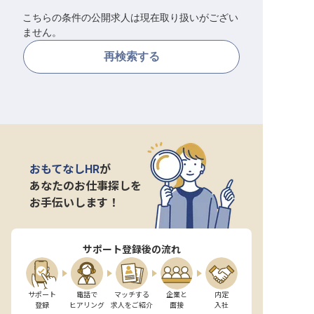
こちらの条件の公開求人は現在取り扱いがござい
転職サポートに申し込む
無料
ません。
再検索する
採用をお考えの企業様へ
おもてなしHR
が
あなたのお仕事探しを
お手伝いします！
サポート登録後の流れ
サポート

電話で

マッチする

企業と

内定

登録
ヒアリング
求人をご紹介
面接
入社