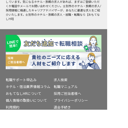
しています。気になるホテル・旅館の求人があれば、まずはご登録いただ
くか電話やメールでお問い合わせください。士別市のホテル・旅館の求人/
採用情報に精通したキャリアアドバイザーが、あなたに最適な求人をご紹
介いたします。士別市のホテル・旅館の求人・就職・転職なら【おもてな
しHR】
転職サポート申込み
求人検索
ホテル・宿泊業界情報コラム
転職マニュアル
おもてなしHRについて
採用ご担当者様へ
個人情報の取扱いについて
プライバシーポリシー
利用規約
退会手続き
運営会社
宿泊業界用語集
士別市の求人を紹介してもらう
商標について
サイトマップ