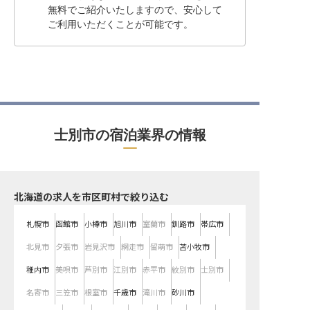
無料でご紹介いたしますので、安心して
ご利用いただくことが可能です。
士別市の宿泊業界の情報
北海道の求人を市区町村で絞り込む
札幌市
函館市
小樽市
旭川市
室蘭市
釧路市
帯広市
北見市
夕張市
岩見沢市
網走市
留萌市
苫小牧市
稚内市
美唄市
芦別市
江別市
赤平市
紋別市
士別市
名寄市
三笠市
根室市
千歳市
滝川市
砂川市