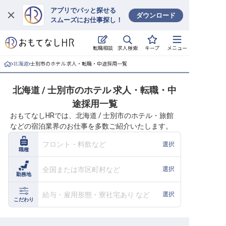
アプリでパッと探せる
ダウンロード
スムーズにお仕事探し！
ログイン
求人検索
転職相談
キープ
メニュー
求人・施設を探す
北海道
士別市のホテル 求人・転職・中途採用一覧
キープした求人
北海道 / 士別市のホテル 求人・転職・中
途採用一覧
就職・転職 合同説明会
おもてなしHRでは、北海道 / 士別市のホテル・旅館
などの宿泊業界のお仕事を多数ご紹介いたします。
おもてなしHRについて
フロント・料飲など
選択
職種
ご利用の流れ
全国または市区町村など
選択
勤務地
よくある質問
給与・雇用形態・寮社宅あり など
選択
ホテル・宿泊業界情報コラム
こだわり