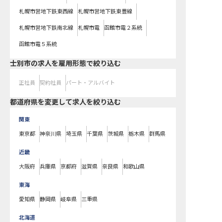
札幌市営地下鉄東西線
札幌市営地下鉄東豊線
札幌市営地下鉄南北線
札幌市電
函館市電２系統
函館市電５系統
士別市の求人を雇用形態で絞り込む
正社員
契約社員
パート・アルバイト
都道府県を変更して求人を絞り込む
関東
東京都
神奈川県
埼玉県
千葉県
茨城県
栃木県
群馬県
近畿
大阪府
兵庫県
京都府
滋賀県
奈良県
和歌山県
東海
愛知県
静岡県
岐阜県
三重県
北海道