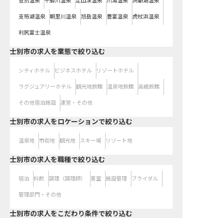
登別温泉
十勝川温泉
定山渓温泉
川湯温泉
洞爺湖温泉
支笏湖温泉
朝里川温泉
旭岳温泉
豊富温泉
虎杖浜温泉
利尻富士温泉
士別市の求人を業態で絞り込む
シティホテル
ビジネスホテル
リゾートホテル
ラグジュアリーホテル
観光地旅館
温泉地旅館
高級旅館
その他宿泊施設
運営・その他
士別市の求人をロケーションで絞り込む
温泉地
市街地
観光地
スキー場
リゾート地
士別市の求人を職種で絞り込む
宿泊
料飲
調理（調理師）
客室
施設管理
ブライダル
管理部門・その他
士別市の求人をこだわり条件で絞り込む