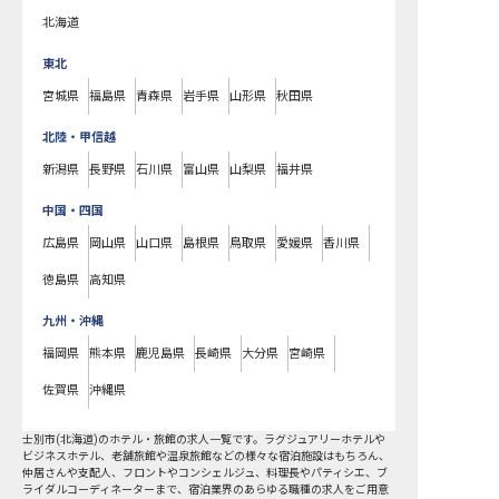
北海道
東北
宮城県
福島県
青森県
岩手県
山形県
秋田県
北陸・甲信越
新潟県
長野県
石川県
富山県
山梨県
福井県
中国・四国
広島県
岡山県
山口県
島根県
鳥取県
愛媛県
香川県
徳島県
高知県
九州・沖縄
福岡県
熊本県
鹿児島県
長崎県
大分県
宮崎県
佐賀県
沖縄県
士別市
(
北海道
)のホテル・旅館の求人一覧です。ラグジュアリーホテルや
ビジネスホテル、老舗旅館や温泉旅館などの様々な宿泊施設はもちろん、
仲居さんや支配人、フロントやコンシェルジュ、料理長やパティシエ、ブ
ライダルコーディネーターまで、宿泊業界のあらゆる職種の求人をご用意