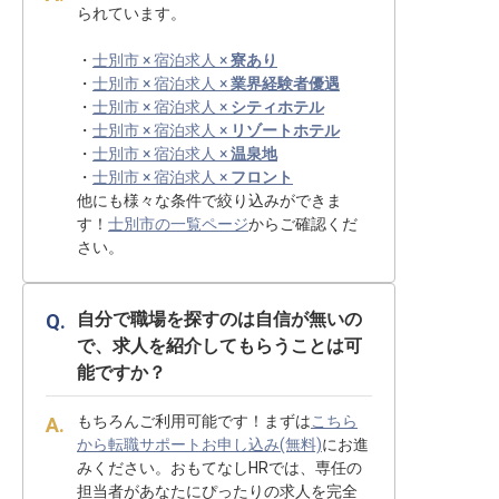
られています。
・
士別市 × 宿泊求人 ×
寮あり
・
士別市 × 宿泊求人 ×
業界経験者優遇
・
士別市 × 宿泊求人 ×
シティホテル
・
士別市 × 宿泊求人 ×
リゾートホテル
・
士別市 × 宿泊求人 ×
温泉地
・
士別市 × 宿泊求人 ×
フロント
他にも様々な条件で絞り込みができま
す！
士別市の一覧ページ
からご確認くだ
さい。
自分で職場を探すのは自信が無いの
で、求人を紹介してもらうことは可
能ですか？
もちろんご利用可能です！まずは
こちら
から転職サポートお申し込み(無料)
にお進
みください。おもてなしHRでは、専任の
担当者があなたにぴったりの求人を完全