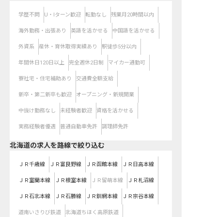
学歴不問
U・Iターン歓迎
転勤なし
残業月20時間以内
海外勤務・出張あり
英語を活かせる
中国語を活かせる
外資系
産休・育休取得実績あり
駅徒歩5分以内
年間休日120日以上
完全週休2日制
マイカー通勤可
寮社宅・住宅補助あり
交通費全額支給
新卒・第二新卒も歓迎
オープニング・新規開業
中抜け勤務なし
未経験者歓迎
資格を活かせる
実務経験者優遇
普通自動車免許
調理師免許
北海道
の求人を路線で絞り込む
ＪＲ千歳線
ＪＲ富良野線
ＪＲ函館本線
ＪＲ日高本線
ＪＲ室蘭本線
ＪＲ根室本線
ＪＲ留萌本線
ＪＲ札沼線
ＪＲ石北本線
ＪＲ石勝線
ＪＲ釧網本線
ＪＲ宗谷本線
道南いさりび鉄道
北海道ちほく高原鉄道