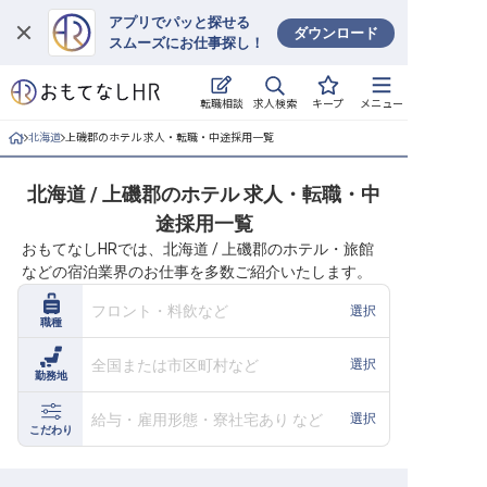
アプリでパッと探せる
ダウンロード
スムーズにお仕事探し！
ログイン
求人検索
転職相談
キープ
メニュー
求人・施設を探す
北海道
上磯郡のホテル 求人・転職・中途採用一覧
キープした求人
北海道 / 上磯郡のホテル 求人・転職・中
途採用一覧
就職・転職 合同説明会
おもてなしHRでは、北海道 / 上磯郡のホテル・旅館
などの宿泊業界のお仕事を多数ご紹介いたします。
おもてなしHRについて
フロント・料飲など
選択
職種
ご利用の流れ
全国または市区町村など
選択
勤務地
よくある質問
給与・雇用形態・寮社宅あり など
選択
ホテル・宿泊業界情報コラム
こだわり