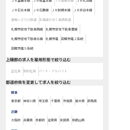
ＪＲ室蘭本線
ＪＲ根室本線
ＪＲ留萌本線
ＪＲ札沼線
ＪＲ石北本線
ＪＲ石勝線
ＪＲ釧網本線
ＪＲ宗谷本線
道南いさりび鉄道
北海道ちほく高原鉄道
札幌市営地下鉄東西線
札幌市営地下鉄東豊線
札幌市営地下鉄南北線
札幌市電
函館市電２系統
函館市電５系統
上磯郡の求人を雇用形態で絞り込む
正社員
契約社員
パート・アルバイト
都道府県を変更して求人を絞り込む
関東
東京都
神奈川県
埼玉県
千葉県
茨城県
栃木県
群馬県
近畿
大阪府
兵庫県
京都府
滋賀県
奈良県
和歌山県