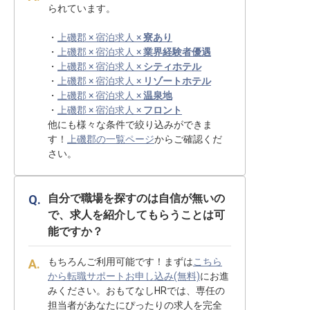
られています。
・
上磯郡 × 宿泊求人 ×
寮あり
・
上磯郡 × 宿泊求人 ×
業界経験者優遇
・
上磯郡 × 宿泊求人 ×
シティホテル
・
上磯郡 × 宿泊求人 ×
リゾートホテル
・
上磯郡 × 宿泊求人 ×
温泉地
・
上磯郡 × 宿泊求人 ×
フロント
他にも様々な条件で絞り込みができま
す！
上磯郡の一覧ページ
からご確認くだ
さい。
自分で職場を探すのは自信が無いの
で、求人を紹介してもらうことは可
能ですか？
もちろんご利用可能です！まずは
こちら
から転職サポートお申し込み(無料)
にお進
みください。おもてなしHRでは、専任の
担当者があなたにぴったりの求人を完全