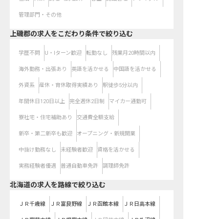
管理部門・その他
上磯郡の求人をこだわり条件で絞り込む
学歴不問
U・Iターン歓迎
転勤なし
残業月20時間以内
海外勤務・出張あり
英語を活かせる
中国語を活かせる
外資系
産休・育休取得実績あり
駅徒歩5分以内
年間休日120日以上
完全週休2日制
マイカー通勤可
寮社宅・住宅補助あり
交通費全額支給
新卒・第二新卒も歓迎
オープニング・新規開業
中抜け勤務なし
未経験者歓迎
資格を活かせる
実務経験者優遇
普通自動車免許
調理師免許
北海道
の求人を路線で絞り込む
ＪＲ千歳線
ＪＲ富良野線
ＪＲ函館本線
ＪＲ日高本線