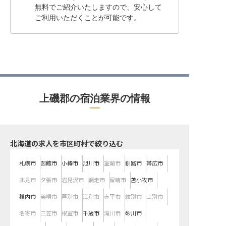
無料でご紹介いたしますので、安心して
ご利用いただくことが可能です。
上磯郡の宿泊業界の情報
北海道の求人を市区町村で絞り込む
札幌市
函館市
小樽市
旭川市
室蘭市
釧路市
帯広市
北見市
夕張市
岩見沢市
網走市
留萌市
苫小牧市
稚内市
美唄市
芦別市
江別市
赤平市
紋別市
士別市
名寄市
三笠市
根室市
千歳市
滝川市
砂川市