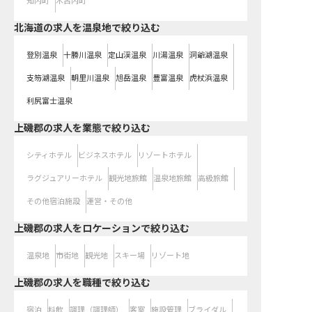
知内町
木古内町
北海道の求人を温泉地で絞り込む
登別温泉
十勝川温泉
定山渓温泉
川湯温泉
洞爺湖温泉
支笏湖温泉
朝里川温泉
旭岳温泉
豊富温泉
虎杖浜温泉
利尻富士温泉
上磯郡の求人を業態で絞り込む
シティホテル
ビジネスホテル
リゾートホテル
ラグジュアリーホテル
観光地旅館
温泉地旅館
高級旅館
その他宿泊施設
運営・その他
上磯郡の求人をロケーションで絞り込む
温泉地
市街地
観光地
スキー場
リゾート地
上磯郡の求人を職種で絞り込む
宿泊
料飲
調理（調理師）
客室
施設管理
ブライダル