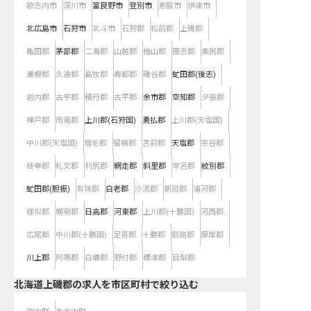
歌志内市
深川市
富良野市
登別市
恵庭市
伊達市
北広島市
石狩市
北斗市
石狩郡
松前郡
上磯郡
亀田郡
茅部郡
二海郡
山越郡
檜山郡
爾志郡
奥尻郡
瀬棚郡
久遠郡
島牧郡
寿都郡
磯谷郡
虻田郡(後志)
岩内郡
古宇郡
積丹郡
古平郡
余市郡
空知郡
夕張郡
樺戸郡
雨竜郡
上川郡(石狩国)
勇払郡
上川郡(天塩国)
中川郡(天塩国)
増毛郡
留萌郡
苫前郡
天塩郡
宗谷郡
枝幸郡
礼文郡
利尻郡
網走郡
斜里郡
常呂郡
紋別郡
虻田郡(胆振)
有珠郡
白老郡
沙流郡
新冠郡
浦河郡
様似郡
幌泉郡
日高郡
河東郡
上川郡(十勝国)
河西郡
広尾郡
中川郡(十勝国)
足寄郡
十勝郡
釧路郡
厚岸郡
川上郡
阿寒郡
白糠郡
野付郡
標津郡
目梨郡
北海道上磯郡の求人を市区町村で絞り込む