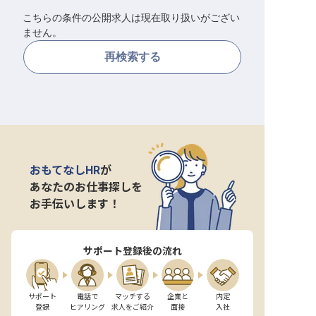
こちらの条件の公開求人は現在取り扱いがござい
転職サポートに申し込む
無料
ません。
再検索する
採用をお考えの企業様へ
おもてなしHR
が
あなたのお仕事探しを
お手伝いします！
サポート登録後の流れ
サポート

電話で

マッチする

企業と

内定

登録
ヒアリング
求人をご紹介
面接
入社