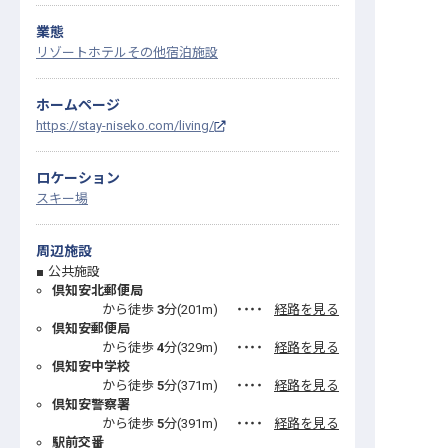
業態
リゾートホテル
その他宿泊施設
ホームページ
https://stay-niseko.com/living/
ロケーション
スキー場
周辺施設
公共施設
倶知安北郵便局
から徒歩
3
分(
201
m)
・・・・
経路を見る
倶知安郵便局
から徒歩
4
分(
329
m)
・・・・
経路を見る
倶知安中学校
から徒歩
5
分(
371
m)
・・・・
経路を見る
倶知安警察署
から徒歩
5
分(
391
m)
・・・・
経路を見る
駅前交番