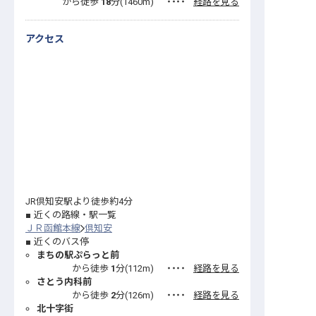
から徒歩
18
分(
1460
m)
・・・・
経路を見る
アクセス
JR倶知安駅より徒歩約4分
近くの路線・駅一覧
ＪＲ函館本線
倶知安
近くのバス停
まちの駅ぷらっと前
から徒歩
1
分(
112
m)
・・・・
経路を見る
さとう内科前
から徒歩
2
分(
126
m)
・・・・
経路を見る
北十字街