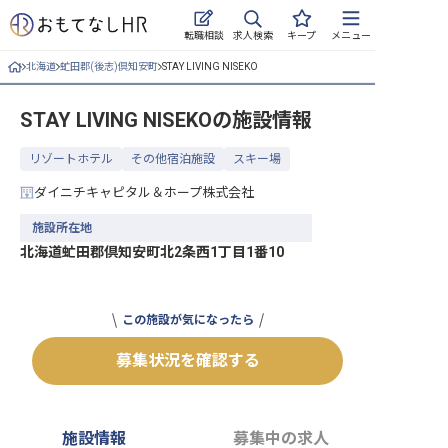
求人検索
転職相談
キープ
メニュー
北海道
虻田郡(後志)倶知安町
STAY LIVING NISEKO
ログイン
STAY LIVING NISEKO
の施設情報
求人・施設を探す
リゾートホテル
その他宿泊施設
スキー場
キープした求人
ダイニチキャピタル＆ホープ株式会社
就職・転職 合同説明会
施設所在地
北海道虻田郡倶知安町北2条西1丁目1番10
おもてなしHRについて
ご利用の流れ
この施設が気になったら
よくある質問
募集状況を確認する
ホテル・宿泊業界情報コラム
施設情報
募集中の求人