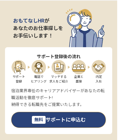
おもてなしHR
が
あなたのお仕事探しを
お手伝いします！
サポート登録後の流れ
サポート

電話で

マッチする

企業と

内定

登録
ヒアリング
求人をご紹介
面接
入社
宿泊業界専任のキャリアアドバイザーがあなたの転
職活動を徹底サポート!
納得できる転職先をご提案いたします。
サポートに申込む
無料