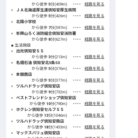
から徒歩
5
分(
409
m)
・・・・
経路を見る
ＪＡ北海道厚生連倶知安厚生病院
から徒歩
5
分(
426
m)
・・・・
経路を見る
北陽小学校
から徒歩
7
分(
597
m)
・・・・
経路を見る
羊蹄山ろく消防組合倶知安消防署
から徒歩
8
分(
627
m)
・・・・
経路を見る
生活施設
出光倶知安ＳＳ
から徒歩
3
分(
213
m)
・・・・
経路を見る
名畑石油 倶知安北5条SS
から徒歩
5
分(
376
m)
・・・・
経路を見る
本間商店
から徒歩
5
分(
377
m)
・・・・
経路を見る
ツルハドラッグ倶知安店
から徒歩
9
分(
732
m)
・・・・
経路を見る
ベストフレンドショップ倶知安店
から徒歩
10
分(
790
m)
・・・・
経路を見る
ホクレン倶知安セルフＳＳ
から徒歩
13
分(
1046
m)
・・・・
経路を見る
ツルハドラッグ倶知安南店
から徒歩
18
分(
1433
m)
・・・・
経路を見る
マックスバリュ倶知安店