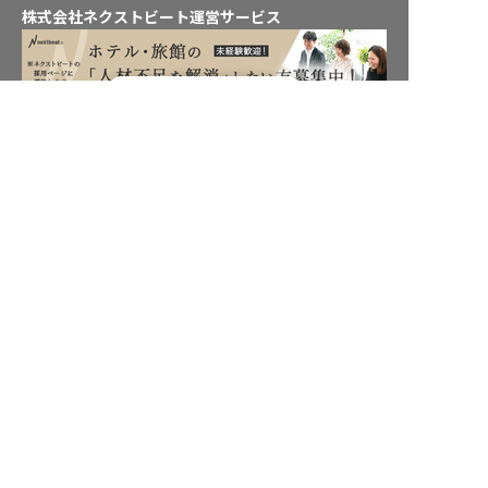
株式会社ネクストビート運営サービス
転職フルサポート実施中！
保育業界の求職者様向けサービス
サポートに申し込む
保育士バンク！ - 日本最大級。保育士・幼稚園教諭向け転職支
援サイト
保育士バンク！新卒 - 保育士・幼稚園教諭を目指す「学生向
け」就職活動情報サイト
法人様向けサービス
保育士バンク！コネクト - 保育施設向けの業務支援システム
保育士バンク！パレット - 保育施設専門の職員マネジメントツ
ール
保育士バンク！ウェブパック - 保育施設向けホームページ制作
保育士バンク！総研 - 保育園経営や保育の実務に活かせる有益
な情報発信サイト
育児者様向けサービス
KIDSNA STYLE - 「育てるを考える」子育て情報メディア
KIDSNAシッター - ベビーシッターサービス
KIDSNA園ナビ - 保育園・幼稚園検索
ホテル業界・飲食業界の求職者様向けサービス
おもてなしHR - 宿泊業界専門の就職・転職支援サービス
FURUMAU - 調理師専門の就職・転職支援サービス
Hospitality Careers - シンガポールの宿泊・飲食専門転職支援