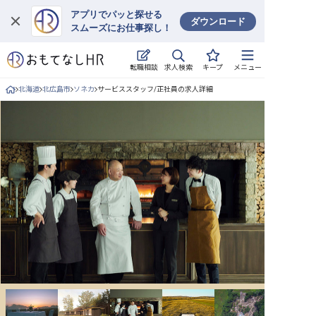
アプリでパッと探せる
ダウンロード
スムーズにお仕事探し！
ログイン
求人検索
転職相談
キープ
メニュー
求人・施設を探す
北海道
北広島市
ソネカ
サービススタッフ/正社員の求人詳細
キープした求人
就職・転職 合同説明会
おもてなしHRについて
ご利用の流れ
よくある質問
ホテル・宿泊業界情報コラム