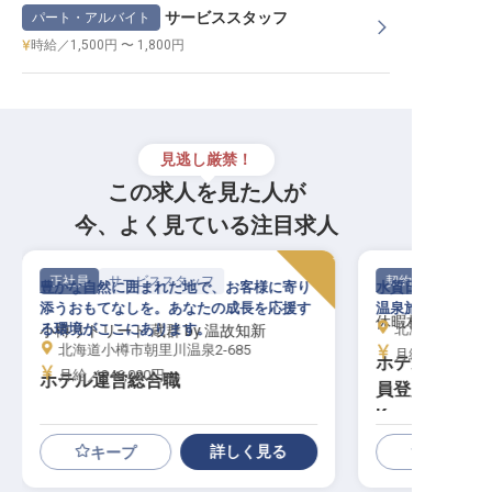
サービススタッフ
パート・アルバイト
時給／1,500円 〜 1,800円
見逃し厳禁！
この求人を見た人が
今、よく見ている注目求人
正社員
サービススタッフ
契約社員
豊かな自然に囲まれた地で、お客様に寄り
水質日本一とも言
添うおもてなしを。あなたの成長を応援す
温泉旅館で、お客
休暇村支笏湖
る環境がここにあります。
北海道千歳市
小樽リトリート 蔵群 by 温故知新
北海道小樽市朝里川温泉2-685
月給／220,00
ホテルスタッ
月給／246,000円～
ホテル運営総合職
員登用あり／年
K
詳しく見る
キープ