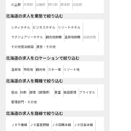
川上郡
阿寒郡
白糠郡
野付郡
標津郡
目梨郡
北海道の求人を業態で絞り込む
シティホテル
ビジネスホテル
リゾートホテル
ラグジュアリーホテル
観光地旅館
温泉地旅館
高級旅館
その他宿泊施設
運営・その他
北海道の求人をロケーションで絞り込む
温泉地
市街地
観光地
スキー場
リゾート地
北海道の求人を職種で絞り込む
宿泊
料飲
調理（調理師）
客室
施設管理
ブライダル
管理部門・その他
北海道
の求人を路線で絞り込む
ＪＲ千歳線
ＪＲ富良野線
ＪＲ函館本線
ＪＲ日高本線