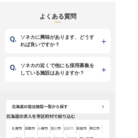
で、お客様の旅をサポート。おもて
充実した福利厚生を提供し、正社員
テルは、自然に囲まれた
なしの心で活躍できます。 ーー
登用のチャンスもあります。さら
ホテル。天然温泉の露天
【お客様の旅を彩るおもてなしの舞
に、マネジメントに興味がある方に
場、サウナに岩盤浴も備
台】 当ホテルは、北海道の豊かな
は支配人業務補佐もお任せし、キャ
時間を提供しています。
よくある質問
自然に囲まれたロケーションで、お
リアアップをサポートします。
緒に働いていただける方
客様に心安らぐひとときを提供して
※2023年7月31日時点の情報です。
ております。※この求人は2
います。宿泊予約のお仕事は、お客
10月19日時点の情報です
様が当ホテルでの滞在を心待ちにす
る最初の接点。温かいおもてなしの
心で、一人ひとりのご要望に寄り添
ソネカに興味があります、どうす
い、旅の思い出作りをサポートする
大切な役割です。お客様の笑顔のた
れば良いですか？
めに、細やかな気配りと丁寧な対応
を心がけ、忘れられない体験を創造
していきましょう。 ーー【安心し
て長く働ける充実のサポート体制】
当ホテルでは、従業員が安心して業
務に取り組めるよう、単身用の寮を
ソネカの近くで他にも採用募集を
完備しています。入社後半年間はホ
テル客室を寮として利用できるた
している施設はありますか？
め、新生活もスムーズにスタートで
きます。社会保険完備はもちろん、
昇給や年2回の賞与もあり、頑張り
がしっかりと評価される環境です。
シフト制でプライベートも大切にし
ながら、宿泊予約のプロフェッショ
ナルとしてキャリアを築き、お客様
に最高級のサービスを提供しません
か。 ※2026年01月06日時点の情報
北海道
の宿泊施設一覧から探す
です
北海道の求人を市区町村で絞り込む
札幌市
函館市
小樽市
旭川市
室蘭市
釧路市
帯広市