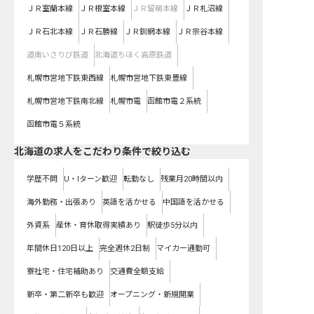
ＪＲ室蘭本線
ＪＲ根室本線
ＪＲ留萌本線
ＪＲ札沼線
ＪＲ石北本線
ＪＲ石勝線
ＪＲ釧網本線
ＪＲ宗谷本線
道南いさりび鉄道
北海道ちほく高原鉄道
札幌市営地下鉄東西線
札幌市営地下鉄東豊線
札幌市営地下鉄南北線
札幌市電
函館市電２系統
函館市電５系統
北海道の求人をこだわり条件で絞り込む
学歴不問
U・Iターン歓迎
転勤なし
残業月20時間以内
海外勤務・出張あり
英語を活かせる
中国語を活かせる
外資系
産休・育休取得実績あり
駅徒歩5分以内
年間休日120日以上
完全週休2日制
マイカー通勤可
寮社宅・住宅補助あり
交通費全額支給
新卒・第二新卒も歓迎
オープニング・新規開業