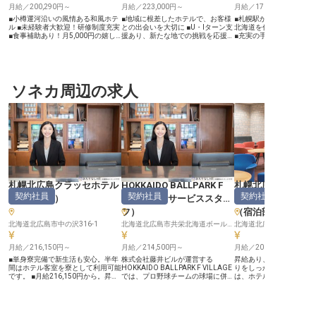
月給／200,290円～
月給／223,000円～
月給／176,000円～
■小樽運河沿いの風情ある和風ホテ
■地域に根差したホテルで、お客様
■札幌駅から地下直結で通
ル ■未経験者大歓迎！研修制度充実
との出会いを大切に ■U・Iターン支
北海道を代表する老舗ホ
■食事補助あり！月5,000円の嬉し
援あり、新たな地での挑戦を応援し
■充実の手当と社員食堂
い特典 ■車通勤OK！駐車場完備で
ます ■フロントから広報まで、幅広
充実 ■お客様の笑顔を創
通勤ラクラク ーー【小樽の魅力を
い業務で成長を実感 ■月給223,000
ある仕事！ ーー【北の迎賓館で紡
伝える、おもてなしの最前線】 小
円、賞与年2回で安定した生活を ー
ぐ、心温まるおもてなし】
樽運河の風情ある景色を眺められる
ー【函館の魅力を伝えるおもてなし
中心部に位置する「札幌
和風ホテルで、お客様の大切な思い
の舞台】 函館の歴史と文化が息づ
テル」は、北海道を代表
出づくりをお手伝いしませんか？
ソネカ周辺の求人
くこの地で、お客様に心温まるおも
テル。当ホテルのロビー
チェックインからお食事のサービス
てなしを提供しませんか。 当ホテ
タッフは、お客様が最初
まで、お客様との温かな触れ合いが
ルでは、お客様一人ひとりの旅が忘
「ホテルの顔」です！ お
魅力のお仕事です。北海道を訪れる
れられない思い出となるよう、細や
ご案内やチェックイン・
お客様に「また来たい」と思ってい
かな気配りと笑顔を大切にしていま
テンド、レストランや宴
ただけるような、心のこもったおも
す。 フロント業務はもちろん、地
案内など、心を込めたお
てなしを一緒に提供しましょう。四
域との連携を深めるイベント運営補
お客様の滞在を特別なも
季折々の小樽の魅力とともに、お客
助など、函館の魅力を発信する多岐
トランスでの車の誘導や
様の旅の思い出を彩るやりがいを感
にわたる業務を通じて、お客様の心
伝いなど、細やかな気配
じられる職場です。 ーー【チーム
に残る感動を創造する喜びを感じて
れるやりがいのあるお仕
ワークで成長できる、あたたかな職
いただけます。 ーー【あなたの成
ーー【あなたの成長を応
場環境】 ホテル・宿泊業が初めて
長を支える働きやすい環境】 お客
の環境】 シフト制で働き
札幌北広島クラッセホテル
HOKKAIDO BALLPARK F
札幌北広島クラッ
の方も安心してスタートできます！
様との出会いを大切にする温かい職
境が整っています！時間
契約社員
契約社員
契約社員
先輩スタッフが丁寧にサポートする
場で、あなたのキャリアを築きませ
や深夜勤務手当など、し
（
宿泊予約
）
VILLAGE
（
サービススタッ
（
マネージャー・
ので、おもてなしの心と技術が自然
んか。 フロント業務から施設管
た待遇を用意！ 社員食堂
フ
）
（宿泊部門）
と身につきます。 フロント業務か
理、SNSでの広報活動まで、幅広い
ているので、勤務中の食
らレストランサービスまで、多彩な
業務に携わることで、ホテル運営の
す！ユニフォームは貸与
北海道北広島市中の沢316-1
北海道北広島市共栄北海道ボールパークFビレッジ8番
北海道北広島市中の沢316
業務を経験できるので幅広いスキル
全体像を深く理解し、着実にスキル
ので、身だしなみを整え
が身につくのも魅力です。 シフト
アップできる環境です。 U・Iター
けます。 札幌駅から地下
制なので、プライベートとの両立も
月給／216,150円～
ン支援として引越費用10万円支給
月給／214,500円～
歩10分、地下鉄大通駅へ
月給／200,000円～
バッチリ！明るく元気な仲間たちと
（規定あり）や研修宿泊制度もご用
と通勤にも便利な立地！ 
■単身寮完備で新生活も安心。半年
株式会社藤井ビルが運営する
昇給あり、賞与は年2回
一緒に、お客様に喜んでいただける
意。 月給223,000円、賞与年2回と
界でのキャリアを築きた
間はホテル客室を寮として利用可能
HOKKAIDO BALLPARK F VILLAGE
りをしっかり評価します
瞬間を共有しましょう。 小樽の観
安定した待遇で、長く安心して働け
てなしの心を大切にした
です。 ■月給216,150円から。昇
では、プロ野球チームの球場に併設
は、ホテルのマネージャ
光を支える、やりがいのあるお仕事
るようサポートいたします。
たりの職場です！ ※2025
給・賞与もあり、安定した収入で長
されたヴィラの運営スタッフを募集
任せ。管理力を磨き、キ
があなたを待っています！ ※2025
日時点の情報です
く働けます。 ■JR北広島駅からシャ
しています。チームワークを重視
プ目指しませんか？ホテ
年09月05日時点の情報です
トルバスあり。マイカー通勤も可能
し、創造的な業務に携わりたい方に
携わることができるやり
で通勤も便利です。 ■宿泊予約業務
最適です。育児休暇や住宅補助など
ポジションです。北広島