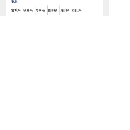
東北
宮城県
福島県
青森県
岩手県
山形県
秋田県
北陸・甲信越
新潟県
長野県
石川県
富山県
山梨県
福井県
中国・四国
広島県
岡山県
山口県
島根県
鳥取県
愛媛県
香川県
徳島県
高知県
九州・沖縄
福岡県
熊本県
鹿児島県
長崎県
大分県
宮崎県
佐賀県
沖縄県
ソネカで募集している求人の詳細ページです。おもてなしHRではソネカの
募集情報に精通したキャリアアドバイザーが、求人情報や転職活動をサポ
ートします。北海道でホテル・旅館の求人・転職情報をお探しの方にピッ
タリです。ビジネスホテルや温泉旅館など
北広島市
で気になるホテル・旅
館の求人があれば、電話やメールでお問い合わせください。ホテル・旅館
の求人・就職・転職なら【おもてなしHR】