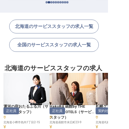
北海道のサービススタッフの求人一覧
全国のサービススタッフの求人一覧
北海道のサービススタッフの求人
運河の宿おたるふる川
（
サ
HakoBA 函館by THE
札幌グランドホテ
正社員
正社員
契約社員
ービススタッフ
）
SHARE HOTELS
（
サービス
ビススタッフ
スタッフ
）
北海道小樽市色内1丁目2-15
北海道函館市末広町23-9
北海道札幌市中央区北1条