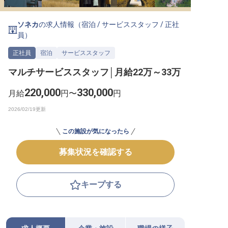
転職サポートに申し込む
無料
ソネカ
の求人情報（
宿泊
/
サービススタッフ
/
正社
員
）
採用をお考えの企業様へ
正社員
宿泊
サービススタッフ
マルチサービススタッフ│月給22万～33万
220,000
330,000
月給
円〜
円
この施設が気になったら
募集状況を確認する
キープする