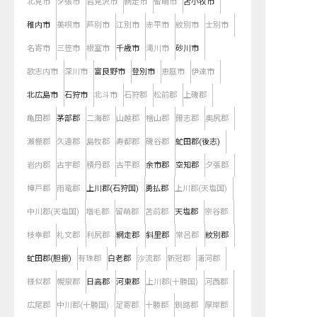
北見市
夕張市
岩見沢市
網走市
留萌市
苫小牧市
稚内市
美唄市
芦別市
江別市
赤平市
紋別市
士別市
名寄市
三笠市
根室市
千歳市
滝川市
砂川市
歌志内市
深川市
富良野市
登別市
恵庭市
伊達市
北広島市
石狩市
北斗市
石狩郡
松前郡
上磯郡
亀田郡
茅部郡
二海郡
山越郡
檜山郡
爾志郡
奥尻郡
瀬棚郡
久遠郡
島牧郡
寿都郡
磯谷郡
虻田郡(後志)
岩内郡
古宇郡
積丹郡
古平郡
余市郡
空知郡
夕張郡
樺戸郡
雨竜郡
上川郡(石狩国)
勇払郡
上川郡(天塩国)
中川郡(天塩国)
増毛郡
留萌郡
苫前郡
天塩郡
宗谷郡
枝幸郡
礼文郡
利尻郡
網走郡
斜里郡
常呂郡
紋別郡
虻田郡(胆振)
有珠郡
白老郡
沙流郡
新冠郡
浦河郡
様似郡
幌泉郡
日高郡
河東郡
上川郡(十勝国)
河西郡
広尾郡
中川郡(十勝国)
足寄郡
十勝郡
釧路郡
厚岸郡