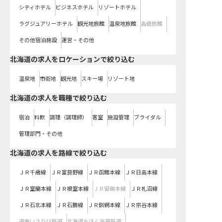
シティホテル
ビジネスホテル
リゾートホテル
ラグジュアリーホテル
観光地旅館
温泉地旅館
高級旅館
その他宿泊施設
運営・その他
北海道の求人をロケーションで絞り込む
温泉地
市街地
観光地
スキー場
リゾート地
北海道の求人を職種で絞り込む
宿泊
料飲
調理（調理師）
客室
施設管理
ブライダル
管理部門・その他
北海道
の求人を路線で絞り込む
ＪＲ千歳線
ＪＲ富良野線
ＪＲ函館本線
ＪＲ日高本線
ＪＲ室蘭本線
ＪＲ根室本線
ＪＲ留萌本線
ＪＲ札沼線
ＪＲ石北本線
ＪＲ石勝線
ＪＲ釧網本線
ＪＲ宗谷本線
道南いさりび鉄道
北海道ちほく高原鉄道