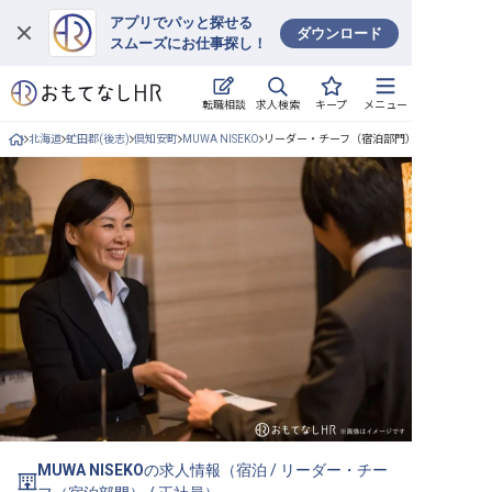
アプリでパッと探せる
ダウンロード
スムーズにお仕事探し！
ログイン
求人検索
転職相談
キープ
メニュー
求人・施設を探す
北海道
虻田郡(後志)
倶知安町
MUWA NISEKO
リーダー・チーフ（宿泊部門）/正社員の求人
キープした求人
就職・転職 合同説明会
おもてなしHRについて
ご利用の流れ
よくある質問
ホテル・宿泊業界情報コラム
MUWA NISEKO
の求人情報（
宿泊
/
リーダー・チー