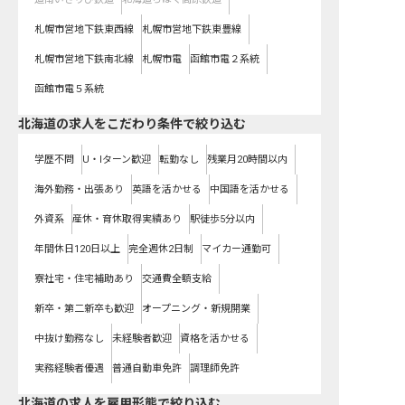
札幌市営地下鉄東西線
札幌市営地下鉄東豊線
札幌市営地下鉄南北線
札幌市電
函館市電２系統
函館市電５系統
北海道の求人をこだわり条件で絞り込む
学歴不問
U・Iターン歓迎
転勤なし
残業月20時間以内
海外勤務・出張あり
英語を活かせる
中国語を活かせる
外資系
産休・育休取得実績あり
駅徒歩5分以内
年間休日120日以上
完全週休2日制
マイカー通勤可
寮社宅・住宅補助あり
交通費全額支給
新卒・第二新卒も歓迎
オープニング・新規開業
中抜け勤務なし
未経験者歓迎
資格を活かせる
実務経験者優遇
普通自動車免許
調理師免許
北海道の求人を雇用形態で絞り込む