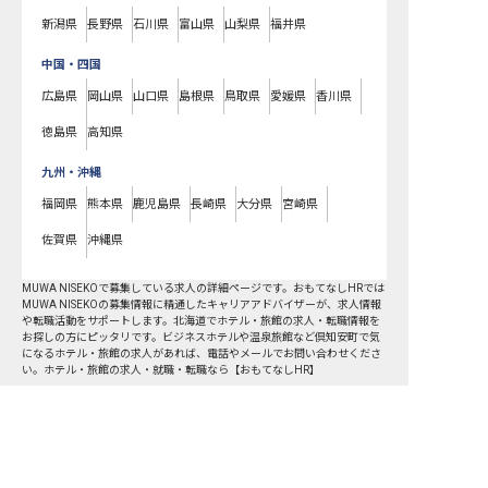
新潟県
長野県
石川県
富山県
山梨県
福井県
中国・四国
広島県
岡山県
山口県
島根県
鳥取県
愛媛県
香川県
徳島県
高知県
九州・沖縄
福岡県
熊本県
鹿児島県
長崎県
大分県
宮崎県
佐賀県
沖縄県
MUWA NISEKOで募集している求人の詳細ページです。おもてなしHRでは
MUWA NISEKOの募集情報に精通したキャリアアドバイザーが、求人情報
や転職活動をサポートします。北海道でホテル・旅館の求人・転職情報を
お探しの方にピッタリです。ビジネスホテルや温泉旅館など
倶知安町
で気
になるホテル・旅館の求人があれば、電話やメールでお問い合わせくださ
い。ホテル・旅館の求人・就職・転職なら【おもてなしHR】
おもてなしHR
が