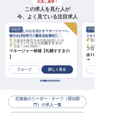
見逃し厳禁！
この求人を見た人が
今、よく見ている注目求人
正社員
フロント
正社員
札幌に誕生した世界的ブランドホテルで、
北海道を代表する
スキルを活かし充実のキャリアを
接客スキルが一か
野口観光マネジ
グランドメルキュール札幌大通公園
北海道札幌市中央区北1条西11丁目1番地1
北海道札幌市北区北7条
エリア合同募集
月給／200,000円～
月給／230,00
フロント│24年4月リブランド／年
サービススタッ
休114日／各種手当充実／経験者優
給23万円～／
遇
詳しく見る
キープ
北海道のリーダー・チーフ（宿泊部
門）の求人一覧