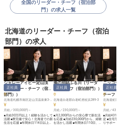
全国のリーダー・チーフ（宿泊部
門）の求人一覧
北海道のリーダー・チーフ（宿泊
部門）の求人
シャレーアイビー定山渓
海の別邸ふる川
（
リーダ
ニッコースタイル
正社員
正社員
正社員
（
リーダー・チーフ（宿泊
ー・チーフ（宿泊部門）
）
HANAZONO
部門）
）
チーフ（宿泊部門
北海道札幌市南区定山渓温泉東3-231
北海道白老郡白老町虎杖浜289-3
月給／300,000円～
月給／230,000円～
月給／431,000円～
■月給30万円以上！経験を活かして
■月2,000円からの安心寮で新生活
■月給431,000円からの
活躍 ■寮完備で安心！北海道での新
を応援 ■月給230,000円から、経験
定 ■住宅手当あり！新生
生活を応援 ■年間休日114日以上！
を活かし活躍 ■年間休日110日、心
りサポート ■年間休日11
プライベートも充実 ■充実の福利厚
身ともに充実の毎日 ■おもてなしの
二日制でプライベートも充
生！長く安心して働ける環境 ーー
心を育む、主任として成長 ーー
年1回、賞与年2回で頑張
【お客様の心に残るおもてなしを】
【海辺の宿で紡ぐ、心温まるおもて
ーー【ニセコの地で育む
北海道の豊かな自然に囲まれた地
なし】 お客様にとって忘れられな
おもてなし】 北海道ニセ