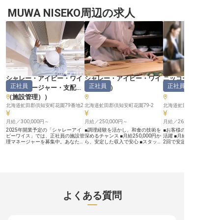
で、お客様に心温まるおもてなしを
いひとときを創造するため、私たち
な自然に囲まれた地で、
提供するお仕事です。 フロントオ
MUWA NISEKO周辺の求人
は日々心を込めておもてなしを提供
れられない滞在を提供し
フィスアシスタントマネージャーと
しています。 海が織りなす美しい
フロント次長として、お
して、お客様のチェックインからチ
景色の中で、お客様一人ひとりに寄
くお迎えし、最高の笑顔
ェックアウトまでをスムーズにサポ
り添い、細やかな気配りを大切にす
でおもてなしを届けるお
ートし、忘れられない滞在を演出し
る。 そんな温かいサービスを通じ
宿泊部門のマネジメントや
てください。 お客様一人ひとりに
て、お客様の笑顔を引き出すことが
など、あなたの経験とリ
寄り添い、細やかな気配りで感動を
私たちの喜びです。 和食会席や和
プを存分に発揮し、チー
届ける、やりがいのあるポジション
定食の提供を通じて、日本の伝統的
長できる環境がここにあ
です。 あなたのホスピタリティ精
なおもてなしの心を深く学ぶことが
ーー【キャリアアップと
神を存分に発揮し、お客様の笑顔を
できます。 お客様の心に残る感動
をサポート】 チームの指
創造しませんか。 ーー【成長を支
を一緒に創り上げていきましょう。
管理、教育訓練を通じて
える温かい職場環境】 私たちは、
ーー【安心の環境で、あなたのキャ
おもてなしを担う人材育
シャレー・アイビー・ワイ
シャレー・アイビー・ワイ
ニッコースタイル
働くスタッフが安心して長く活躍で
リアを育む】 当施設では、スタッ
できます。 月給431,00
正社員
正社員
正社員
きる環境づくりに力を入れていま
フが安心して長く働ける環境を大切
定した収入に加え、住宅
ス
（
マネージャー・支配人
ス
（
和食
）
HANAZONO
す。 寮完備で、遠方からのご応募
にしています。 月2,000円から利用
回の賞与、年1回の昇給
（施設管理）
）
も安心。 赴任旅費の支給（条件
できる寮を完備しており、新しい土
の頑張りをしっかりと評価
有）もあり、新しいスタートをサポ
地での生活もスムーズにスタートで
保険完備やホテル施設社
北海道虻田郡倶知安町花園79番地2
北海道虻田郡倶知安町花園79-2
ートします。 年間休日114日以上、
きます。 社会保険完備はもちろ
も充実しており、安心し
各種休暇制度も充実しており、プラ
ん、育児・介護休業制度や資格取得
る環境です。 日本語とビ
イベートも大切にしながら働けま
月給／300,000円～
補助制度も充実。 主任として、食
月給／250,000円～
ベルの英語力を活かし、
月給／262,000円～
す。 経験豊富な方はもちろん、こ
事処のサービス管理や社員教育を通
なお客様をお迎えくださ
2025年開業予定の「シャレーアイ
■調理経験を活かし、和食の技術を
■お客様の旅を彩るフロ
れからキャリアアップを目指したい
じて、マネジメントスキルを磨き、
※2026年03月31日時点
ビーワイス」では、正社員の施設管
深めるチャンス ■月給250,000円か
活躍 ■月給262,000円
方も歓迎。 スタッフ教育にも力を
キャリアアップを目指せる環境で
理マネージャーを募集中。あなたに
ら、安定した収入で安心 ■スタッフ
2回で安定 ■年間休日11
入れ、あなたの成長を温かく見守
す。 年間休日110日でプライベート
は、建物や敷地内の安全管理や設備
寮完備で、遠方からの移住もサポー
イベートも充実 ■語学力
り、共に未来を築いていきたいと考
も充実させながら、おもてなしのプ
の保守整備など、ホテルの施設管理
ト ■年間休日114日以上、プライベ
国際色豊かな環境で成長 ーー【お
えています。 ※2026年04月13日時
ロとして成長しませんか。 ※2026
全般をお任せします。また、マネー
ートも充実 ーー【お客様の心に残
客様の心に残るおもてなし
点の情報です
年03月06日時点の情報です
ジャー職として施設担当スタッフの
るおもてなしを追求】 当施設で
海道の豊かな自然に囲ま
管理や、シフト作成も行なっていた
は、お客様に心からご満足いただく
場所で、お客様の旅の始
だきます。高卒で、中型自動車免許
ため、旬の食材を活かした和食を提
わりまでを温かくサポー
をお持ちであればどなたでもご応募
供しています。 一品一品に心を込
ント業務です。 チェック
可能です。年間休日は最大119日と
めて、見た目にも美しい料理を創り
ェックアウトの手続きは
よくある質問
多めでプライベートも充実できます
出すことで、お客様の旅の思い出を
お客様からの様々なお問
よ。※この求人は2024年6月5日時
彩るお手伝いをしています。 あな
丁寧に対応し、快適な滞
点の情報です。
たの培ってきた和食の技術と、おも
ます。 お客様の笑顔が直
てなしの心を存分に発揮できる環境
るやりがいのあるお仕事
です。 お客様の笑顔を直接感じら
の細やかな気配りとおも