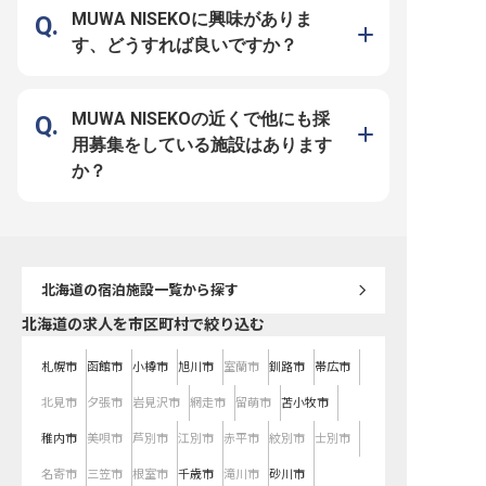
れるやりがいのある仕事です。 ー
が輝きます。 国際色豊か
MUWA NISEKOに興味がありま
ー【安心して長く働ける環境とキャ
との出会いも多く、毎日
リア支援】 スタッフの皆様が安心
見に満ちています。 ーー【成長を
す、どうすれば良いですか？
して長く働けるよう、充実した福利
実感できる働きやすい環境
厚生とサポート体制を整えていま
員として月給262,000
す。 スタッフ寮を完備しており、
トし、年1回の昇給と年2
遠方からのご応募も歓迎いたしま
で、あなたの頑張りをし
す。 また、食事補助や各種割引、
価します。 年間休日は11
冬季にはスキーレンタル割引やリフ
しており、シフト制でプ
MUWA NISEKOの近くで他にも採
トパス補助など、北海道ならではの
の時間も大切にしながら
特典もございます。 年間休日も114
育児休暇や結婚休暇など
用募集をしている施設はあります
日以上と、プライベートも大切にし
ベントに合わせた休暇制
ながら、和食調理のプロフェッショ
おり、長く安心してキャ
か？
ナルとして成長できる環境です。
る環境です。 ホテル施設
※2026年04月10日時点の情報です
制度もあり、働く喜びを
ら、さらなるスキルアッ
る職場です。 ※2026年0
点の情報です
北海道
の宿泊施設一覧から探す
北海道の求人を市区町村で絞り込む
札幌市
函館市
小樽市
旭川市
室蘭市
釧路市
帯広市
北見市
夕張市
岩見沢市
網走市
留萌市
苫小牧市
稚内市
美唄市
芦別市
江別市
赤平市
紋別市
士別市
名寄市
三笠市
根室市
千歳市
滝川市
砂川市