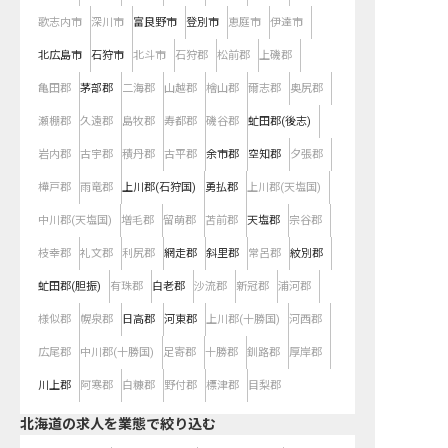
歌志内市
深川市
富良野市
登別市
恵庭市
伊達市
北広島市
石狩市
北斗市
石狩郡
松前郡
上磯郡
亀田郡
茅部郡
二海郡
山越郡
檜山郡
爾志郡
奥尻郡
瀬棚郡
久遠郡
島牧郡
寿都郡
磯谷郡
虻田郡(後志)
岩内郡
古宇郡
積丹郡
古平郡
余市郡
空知郡
夕張郡
樺戸郡
雨竜郡
上川郡(石狩国)
勇払郡
上川郡(天塩国)
中川郡(天塩国)
増毛郡
留萌郡
苫前郡
天塩郡
宗谷郡
枝幸郡
礼文郡
利尻郡
網走郡
斜里郡
常呂郡
紋別郡
虻田郡(胆振)
有珠郡
白老郡
沙流郡
新冠郡
浦河郡
様似郡
幌泉郡
日高郡
河東郡
上川郡(十勝国)
河西郡
広尾郡
中川郡(十勝国)
足寄郡
十勝郡
釧路郡
厚岸郡
川上郡
阿寒郡
白糠郡
野付郡
標津郡
目梨郡
北海道の求人を業態で絞り込む